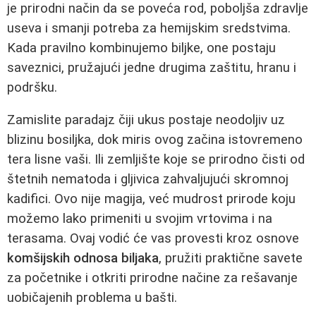
je prirodni način da se poveća rod, poboljša zdravlje
useva i smanji potreba za hemijskim sredstvima.
Kada pravilno kombinujemo biljke, one postaju
saveznici, pružajući jedne drugima zaštitu, hranu i
podršku.
Zamislite paradajz čiji ukus postaje neodoljiv uz
blizinu bosiljka, dok miris ovog začina istovremeno
tera lisne vaši. Ili zemljište koje se prirodno čisti od
štetnih nematoda i gljivica zahvaljujući skromnoj
kadifici. Ovo nije magija, već mudrost prirode koju
možemo lako primeniti u svojim vrtovima i na
terasama. Ovaj vodić će vas provesti kroz osnove
komšijskih odnosa biljaka
, pružiti praktične savete
za početnike i otkriti prirodne načine za rešavanje
uobičajenih problema u bašti.