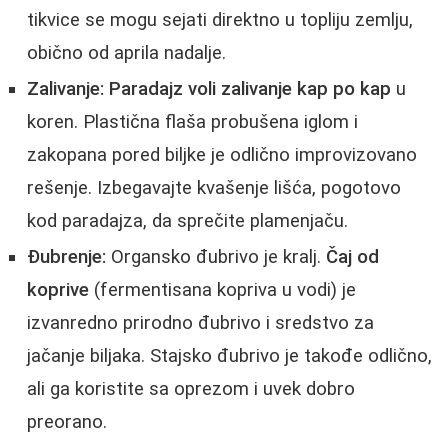
tikvice se mogu sejati direktno u topliju zemlju,
obično od aprila nadalje.
Zalivanje:
Paradajz voli zalivanje kap po kap
u
koren. Plastična flaša probušena iglom i
zakopana pored biljke je odlično improvizovano
rešenje. Izbegavajte kvašenje lišća, pogotovo
kod paradajza, da sprečite plamenjaču.
Đubrenje:
Organsko đubrivo je kralj.
Čaj od
koprive
(fermentisana kopriva u vodi) je
izvanredno prirodno đubrivo i sredstvo za
jačanje biljaka. Stajsko đubrivo je takođe odlično,
ali ga koristite sa oprezom i uvek dobro
preorano.