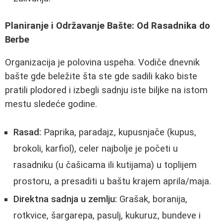
Planiranje i Održavanje Bašte: Od Rasadnika do
Berbe
Organizacija je polovina uspeha. Vodiče dnevnik
bašte gde beležite šta ste gde sadili kako biste
pratili plodored i izbegli sadnju iste biljke na istom
mestu sledeće godine.
Rasad:
Paprika, paradajz, kupusnjače (kupus,
brokoli, karfiol), celer najbolje je početi u
rasadniku (u čašicama ili kutijama) u toplijem
prostoru, a presaditi u baštu krajem aprila/maja.
Direktna sadnja u zemlju:
Grašak, boranija,
rotkvice, šargarepa, pasulj, kukuruz, bundeve i