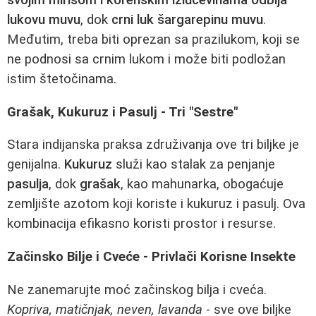
svojim mirisom i korenskim izlučevinama odbija
lukovu muvu
, dok
crni luk šargarepinu muvu
.
Međutim, treba biti oprezan sa prazilukom, koji se
ne podnosi sa crnim lukom i može biti podložan
istim štetočinama.
Grašak, Kukuruz i Pasulj - Tri "Sestre"
Stara indijanska praksa združivanja ove tri biljke je
genijalna.
Kukuruz
služi kao stalak za penjanje
pasulja
, dok
grašak
, kao mahunarka, obogaćuje
zemljište azotom koji koriste i kukuruz i pasulj. Ova
kombinacija efikasno koristi prostor i resurse.
Začinsko Bilje i Cveće - Privlači Korisne Insekte
Ne zanemarujte moć začinskog bilja i cveća.
Kopriva, matičnjak, neven, lavanda
- sve ove biljke