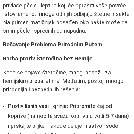
privlače pčele i leptire koji će oprašiti vaše povrće.
Istovremeno, mnoge od njih odbijaju štetne insekte.
Na primer,
matičnjak
posađen oko bašte može da
smiri pčele i spreči ih da napadnu.
Rešavanje Problema Prirodnim Putem
Borba protiv Štetočina bez Hemije
Kada se pojave štetočine, mnogi posežu za
hemijskim preparatima. Međutim, postoji mnogo
prirodnijih i bezbednijih rešenja:
Protiv lisnih vaši i grinja:
Pripremite čaj od
koprive (namočite svežu koprivu u vodi 5-7 dana)
i prskajte biljke. Takođe deluje i rastvor sode