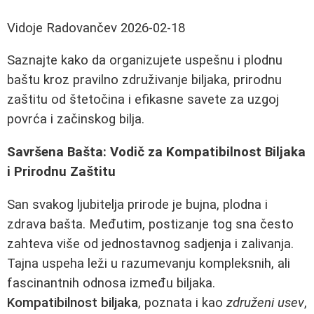
Vidoje Radovančev
2026-02-18
Saznajte kako da organizujete uspešnu i plodnu
baštu kroz pravilno združivanje biljaka, prirodnu
zaštitu od štetočina i efikasne savete za uzgoj
povrća i začinskog bilja.
Savršena Bašta: Vodič za Kompatibilnost Biljaka
i Prirodnu Zaštitu
San svakog ljubitelja prirode je bujna, plodna i
zdrava bašta. Međutim, postizanje tog sna često
zahteva više od jednostavnog sadjenja i zalivanja.
Tajna uspeha leži u razumevanju kompleksnih, ali
fascinantnih odnosa između biljaka.
Kompatibilnost biljaka
, poznata i kao
združeni usev
,