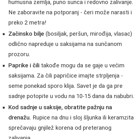
humusna zemlja, puno sunca i redovno zalivanje.
Ne zaboravite na potporanj - čeri može narasti i
preko 2 metra!
Začinsko bilje
(bosiljak, peršun, mirođija, vlasac)
odlično napreduje u saksijama na sunčanom
prozoru.
Paprike i čili
takođe mogu da se gaje u većim
saksijama. Za čili papričice imajte strpljenja -
seme ponekad sporo klija. Savet je da ga pre
sadnje potopite u vodu na 10-15 dana da nabubri.
Kod sadnje u saksije, obratite pažnju na
drenažu.
Rupice na dnu i sloj šljunka ili keramzita
sprečavaju gnjilež korena od preteranog
zalivanja.