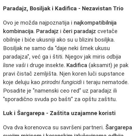
Paradajz, Bosiljak i Kadifica - Nezavistan Trio
Ovo je možda najpoznatija i
najkompatibilnija
kombinacija
.
Paradajz
i
čeri paradajz
cvetače
obilnije i biće ukusniji ako su u blizini bosiljka.
Bosiljak ne samo da "daje neki šmek ukusu
paradajza", već ga i štiti. Njegov jak miris
odbija
lisne vaši
i druge insekte.
Kadifica
(aksamit) je pak
pravi čistač zemljišta. Njen koren luči supstance
koje deluju kao
prirodni fungicidi
i teraju nematode.
Posadite je "namenski ceo red" uz paradajz ili
"sporadično svuda po bašti" za opštu zaštitu.
Luk i Šargarepa - Zaštita uzajamne koristi
Ova dva korenovca su savršeni partneri.
Šargarepa