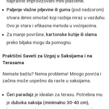
napravite improvizovani miní-plastenik.
Paljenje vlažne piljevine ili guma
(pod nadzorom)
stvara dimni omotač koji razbija mraz u vazduhu.
Ovo je stara i efikasna metoda u voćnjacima.
Za manje površine,
kartonske kutije ili slama
preko biljaka mogu da pomognu.
Praktični Saveti za Uzgoj u Saksijama i na
Terasama
Nemate baštu? Nema problema! Mnogo povrća i
začina može uspešno da raste u saksijama.
Čeri paradajz
je idealan za terasu. Potrebna mu
je
duboka saksija (minimalno 30-40 cm)
,