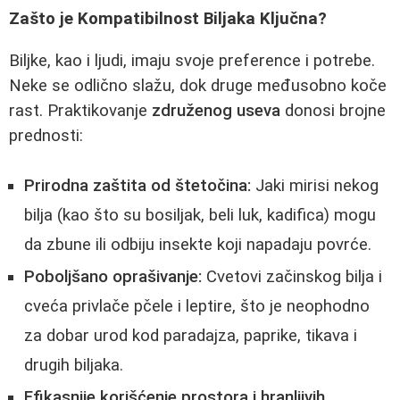
Zašto je Kompatibilnost Biljaka Ključna?
Biljke, kao i ljudi, imaju svoje preference i potrebe.
Neke se odlično slažu, dok druge međusobno koče
rast. Praktikovanje
združenog useva
donosi brojne
prednosti:
Prirodna zaštita od štetočina:
Jaki mirisi nekog
bilja (kao što su bosiljak, beli luk, kadifica) mogu
da zbune ili odbiju insekte koji napadaju povrće.
Poboljšano oprašivanje:
Cvetovi začinskog bilja i
cveća privlače pčele i leptire, što je neophodno
za dobar urod kod paradajza, paprike, tikava i
drugih biljaka.
Efikasnije korišćenje prostora i hranljivih