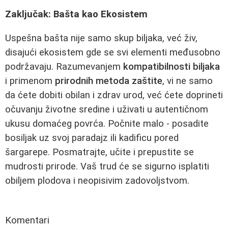
Zaključak: Bašta kao Ekosistem
Uspešna bašta nije samo skup biljaka, već živ,
disajući ekosistem gde se svi elementi međusobno
podržavaju. Razumevanjem
kompatibilnosti biljaka
i primenom
prirodnih metoda zaštite
, vi ne samo
da ćete dobiti obilan i zdrav urod, već ćete doprineti
očuvanju životne sredine i uživati u autentičnom
ukusu domaćeg povrća. Počnite malo - posadite
bosiljak uz svoj paradajz ili kadificu pored
šargarepe. Posmatrajte, učite i prepustite se
mudrosti prirode. Vaš trud će se sigurno isplatiti
obiljem plodova i neopisivim zadovoljstvom.
Komentari