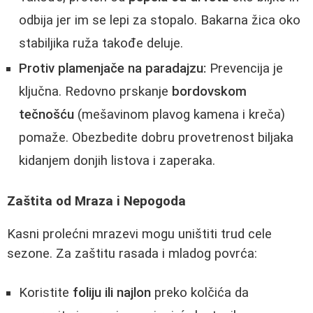
odbija jer im se lepi za stopalo. Bakarna žica oko
stabiljika ruža takođe deluje.
Protiv plamenjače na paradajzu:
Prevencija je
ključna. Redovno prskanje
bordovskom
tečnošću
(mešavinom plavog kamena i kreča)
pomaže. Obezbedite dobru provetrenost biljaka
kidanjem donjih listova i zaperaka.
Zaštita od Mraza i Nepogoda
Kasni prolećni mrazevi mogu uništiti trud cele
sezone. Za zaštitu rasada i mladog povrća:
Koristite
foliju ili najlon
preko kolčića da