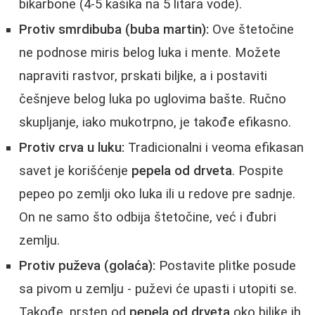
bikarbone (4-5 kašika na 5 litara vode).
Protiv smrdibuba (buba martin):
Ove štetočine
ne podnose miris belog luka i mente. Možete
napraviti rastvor, prskati biljke, a i postaviti
češnjeve belog luka po uglovima bašte. Ručno
skupljanje, iako mukotrpno, je takođe efikasno.
Protiv crva u luku:
Tradicionalni i veoma efikasan
savet je korišćenje
pepela od drveta
. Pospite
pepeo po zemlji oko luka ili u redove pre sadnje.
On ne samo što odbija štetočine, već i đubri
zemlju.
Protiv puževa (golaća):
Postavite plitke posude
sa pivom u zemlju - puževi će upasti i utopiti se.
Takođe, prsten od
pepela od drveta
oko biljke ih