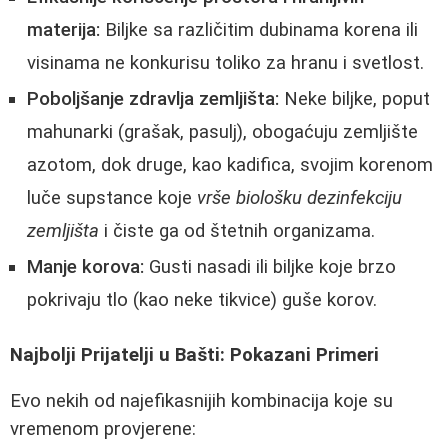
materija:
Biljke sa različitim dubinama korena ili
visinama ne konkurisu toliko za hranu i svetlost.
Poboljšanje zdravlja zemljišta:
Neke biljke, poput
mahunarki (grašak, pasulj), obogaćuju zemljište
azotom, dok druge, kao kadifica, svojim korenom
luče supstance koje
vrše biološku dezinfekciju
zemljišta
i čiste ga od štetnih organizama.
Manje korova:
Gusti nasadi ili biljke koje brzo
pokrivaju tlo (kao neke tikvice) guše korov.
Najbolji Prijatelji u Bašti: Pokazani Primeri
Evo nekih od najefikasnijih kombinacija koje su
vremenom provjerene: