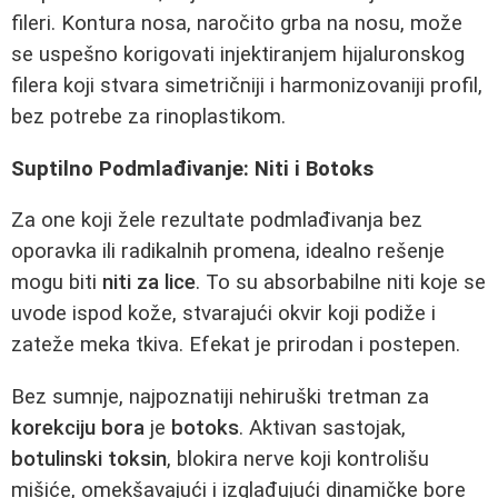
fileri. Kontura nosa, naročito grba na nosu, može
se uspešno korigovati injektiranjem hijaluronskog
filera koji stvara simetričniji i harmonizovaniji profil,
bez potrebe za rinoplastikom.
Suptilno Podmlađivanje: Niti i Botoks
Za one koji žele rezultate podmlađivanja bez
oporavka ili radikalnih promena, idealno rešenje
mogu biti
niti za lice
. To su absorbabilne niti koje se
uvode ispod kože, stvarajući okvir koji podiže i
zateže meka tkiva. Efekat je prirodan i postepen.
Bez sumnje, najpoznatiji nehiruški tretman za
korekciju bora
je
botoks
. Aktivan sastojak,
botulinski toksin
, blokira nerve koji kontrolišu
mišiće, omekšavajući i izglađujući dinamičke bore