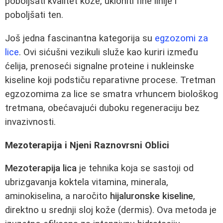
poboljšati kvalitet kože, ukloniti fine linije i
poboljšati ten.
Još jedna fascinantna kategorija su
egzozomi za
lice
. Ovi sićušni vezikuli služe kao kuriri između
ćelija, prenoseći signalne proteine i nukleinske
kiseline koji podstiču reparativne procese. Tretman
egzozomima za lice se smatra vrhuncem biološkog
tretmana, obećavajući duboku regeneraciju bez
invazivnosti.
Mezoterapija i Njeni Raznovrsni Oblici
Mezoterapija lica
je tehnika koja se sastoji od
ubrizgavanja koktela vitamina, minerala,
aminokiselina, a naročito
hijaluronske kiseline
,
direktno u srednji sloj kože (dermis). Ova metoda je