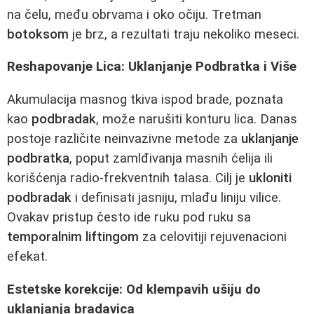
na čelu, među obrvama i oko očiju. Tretman
botoksom
je brz, a rezultati traju nekoliko meseci.
Reshapovanje Lica: Uklanjanje Podbratka i Više
Akumulacija masnog tkiva ispod brade, poznata
kao
podbradak
, može narušiti konturu lica. Danas
postoje različite neinvazivne metode za
uklanjanje
podbratka
, poput zamlđivanja masnih ćelija ili
korišćenja radio-frekventnih talasa. Cilj je
ukloniti
podbradak
i definisati jasniju, mlađu liniju vilice.
Ovakav pristup često ide ruku pod ruku sa
temporalnim liftingom
za celovitiji rejuvenacioni
efekat.
Estetske korekcije: Od klempavih ušiju do
uklanjanja bradavica