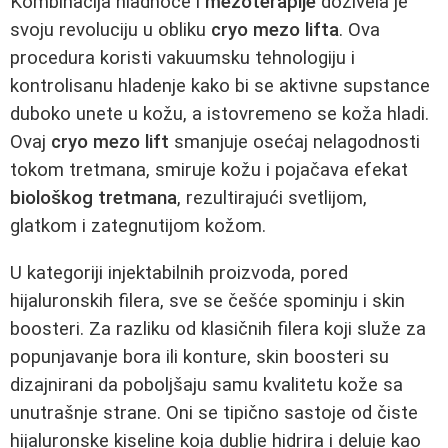
Kombinacija hladnoće i
mezoterapije
doživela je
svoju revoluciju u obliku
cryo mezo lifta
. Ova
procedura koristi vakuumsku tehnologiju i
kontrolisanu hladenje kako bi se aktivne supstance
duboko unete u kožu, a istovremeno se koža hladi.
Ovaj
cryo mezo lift
smanjuje osećaj nelagodnosti
tokom tretmana, smiruje kožu i pojačava efekat
biološkog tretmana
, rezultirajući svetlijom,
glatkom i zategnutijom kožom.
U kategoriji injektabilnih proizvoda, pored
hijaluronskih filera, sve se češće spominju i skin
boosteri. Za razliku od klasičnih filera koji služe za
popunjavanje bora ili konture, skin boosteri su
dizajnirani da poboljšaju samu kvalitetu kože sa
unutrašnje strane. Oni se tipično sastoje od čiste
hijaluronske kiseline koja dublje hidrira i deluje kao