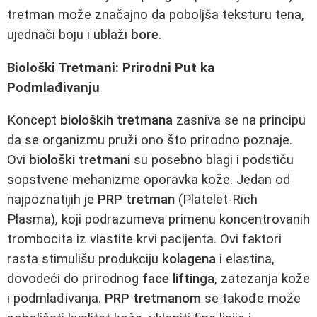
tretman može značajno da poboljša teksturu tena,
ujednači boju i ublaži
bore
.
Biološki Tretmani: Prirodni Put ka
Podmlađivanju
Koncept
bioloških tretmana
zasniva se na principu
da se organizmu pruži ono što prirodno poznaje.
Ovi
biološki tretmani
su posebno blagi i podstiču
sopstvene mehanizme oporavka kože. Jedan od
najpoznatijih je
PRP tretman
(Platelet-Rich
Plasma), koji podrazumeva primenu koncentrovanih
trombocita iz vlastite krvi pacijenta. Ovi faktori
rasta stimulišu produkciju
kolagena
i elastina,
dovodeći do prirodnog
face liftinga
, zatezanja kože
i podmlađivanja.
PRP tretmanom
se takođe može