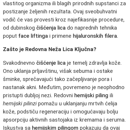
vlastitog organizma ili blagih prirodnih supstanci za
postizanje željenih rezultata. Ovaj sveobuhvatni
vodič će vas provesti kroz najefikasnije procedure,
od dubinskog
čišćenja lica
do naprednih tehnika
poput
face liftinga
i primene
hijaluronskih filera
.
Zašto je Redovna Neža Lica Ključna?
Svakodnevno
čišćenje lica
je temelj zdravlja kože.
Ono uklanja prljavštinu, višak sebuma i ostake
šminke, sprečavajući tako začepljivanje pora i
nastanak akni. Međutim, povremeno je neophodno
pristupti dubljoj nezi. Redovni
hemijski piling
ili
hemijski pilinzi
pomažu u uklanjanju mrtvih ćelija
kože, podstiču regeneraciju i omogućavaju bolju
apsorpciju aktivnih sastojaka iz kremama i seruma.
Iskustva sa
hemijskim pilingom
pokazuju da ovaj