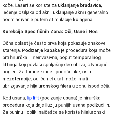
kože. Laseri se koriste za
uklanjanje bradavica
,
lečenje ožiljaka od akni,
uklanjanje akni
i generalno
podmlađivanje putem stimulacije
kolagena
.
Korekcija Specifičnih Zona: Oči, Usne i Nos
Očna oblast je često prva koja pokazuje znakove
starenja.
Podizanje kapaka
je procedura koja može
biti hirurška ili neinvazivna, poput
temporalnog
liftinga
koji povlači spoljašnji deo obrva, otvarajući
pogled. Za tamne kruge i podočnjake, osim
mezoterapije
, odličan efekat može imati
ubrizgavanje
hijaluronskog filera
u zonu ispod očiju.
Kod usana,
lip lift
(podizanje usana) je hirurška
procedura koja daje iluziju punijih usana podižući ih.
Za puninu i oblik, najčešće se koriste hijaluronski