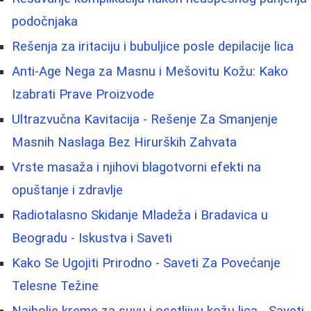
podočnjaka
Rešenja za iritaciju i bubuljice posle depilacije lica
Anti-Age Nega za Masnu i Mešovitu Kožu: Kako
Izabrati Prave Proizvode
Ultrazvučna Kavitacija - Rešenje Za Smanjenje
Masnih Naslaga Bez Hirurških Zahvata
Vrste masaža i njihovi blagotvorni efekti na
opuštanje i zdravlje
Radiotalasno Skidanje Mladeža i Bradavica u
Beogradu - Iskustva i Saveti
Kako Se Ugojiti Prirodno - Saveti Za Povećanje
Telesne Težine
Najbolje kreme za suvu i osetljivu kožu lica - Saveti