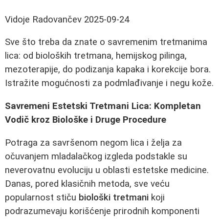
Vidoje Radovančev
2025-09-24
Sve što treba da znate o savremenim tretmanima
lica: od bioloških tretmana, hemijskog pilinga,
mezoterapije, do podizanja kapaka i korekcije bora.
Istražite mogućnosti za podmlađivanje i negu kože.
Savremeni Estetski Tretmani Lica: Kompletan
Vodič kroz Biološke i Druge Procedure
Potraga za savršenom negom lica i želja za
očuvanjem mladalačkog izgleda podstakle su
neverovatnu evoluciju u oblasti estetske medicine.
Danas, pored klasičnih metoda, sve veću
popularnost stiču
biološki tretmani
koji
podrazumevaju korišćenje prirodnih komponenti