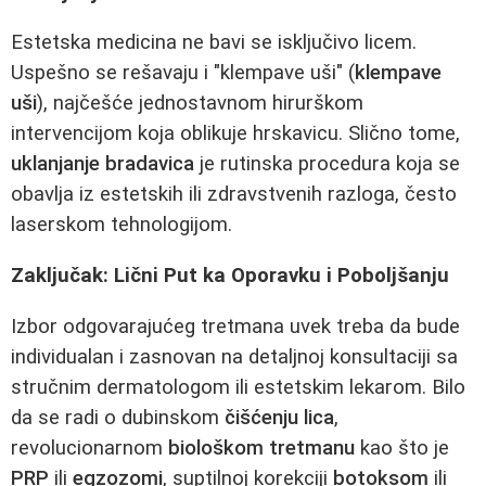
Estetska medicina ne bavi se isključivo licem.
Uspešno se rešavaju i "klempave uši" (
klempave
uši
), najčešće jednostavnom hirurškom
intervencijom koja oblikuje hrskavicu. Slično tome,
uklanjanje bradavica
je rutinska procedura koja se
obavlja iz estetskih ili zdravstvenih razloga, često
laserskom tehnologijom.
Zaključak: Lični Put ka Oporavku i Poboljšanju
Izbor odgovarajućeg tretmana uvek treba da bude
individualan i zasnovan na detaljnoj konsultaciji sa
stručnim dermatologom ili estetskim lekarom. Bilo
da se radi o dubinskom
čišćenju lica
,
revolucionarnom
biološkom tretmanu
kao što je
PRP
ili
egzozomi
, suptilnoj korekciji
botoksom
ili