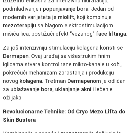
izuzetno efikasna za intenzivnu hidrataciju,
podmlađivanje i
popunjavanje bora
. Jedan od
modernih varijeteta je
miolift
, koji kombinuje
mezoterapiju
sa blagom elektrostimulacijom
mišića lica, postižući efekt "vezanog"
face liftinga
.
Za još intenzivniju stimulaciju kolagena koristi se
Dermapen
. Ovaj uređaj sa višestrukim finim
iglicama stvara kontrolirane mikro-kanale u koži,
pokrećući mehanizam zarastanja i produkciju
novog
kolagena
. Tretman
Dermapenom
je odličan
za
ublažavanje bora
,
uklanjanje akni
i lečenje
ožiljaka.
Revolucionarne Tehnike: Od Cryo Mezo Lifta do
Skin Bustera