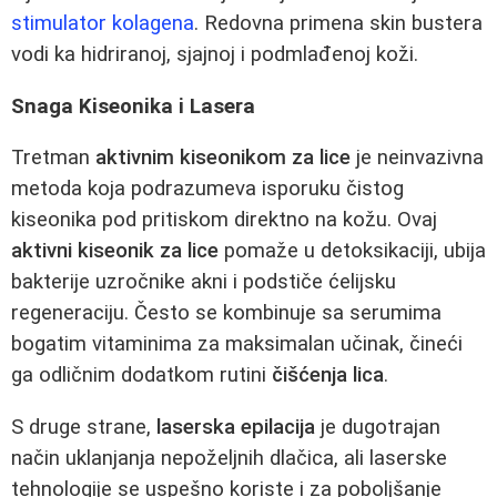
stimulator kolagena
. Redovna primena skin bustera
vodi ka hidriranoj, sjajnoj i podmlađenoj koži.
Snaga Kiseonika i Lasera
Tretman
aktivnim kiseonikom za lice
je neinvazivna
metoda koja podrazumeva isporuku čistog
kiseonika pod pritiskom direktno na kožu. Ovaj
aktivni kiseonik za lice
pomaže u detoksikaciji, ubija
bakterije uzročnike akni i podstiče ćelijsku
regeneraciju. Često se kombinuje sa serumima
bogatim vitaminima za maksimalan učinak, čineći
ga odličnim dodatkom rutini
čišćenja lica
.
S druge strane,
laserska epilacija
je dugotrajan
način uklanjanja nepoželjnih dlačica, ali laserske
tehnologije se uspešno koriste i za poboljšanje