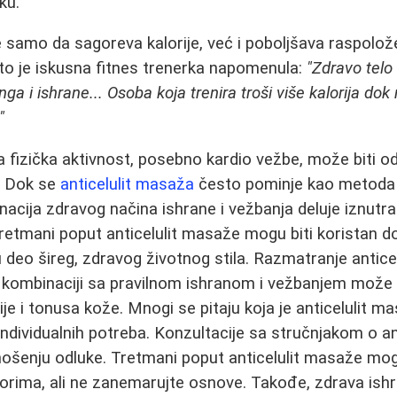
ku.
e samo da sagoreva kalorije, već i poboljšava raspolož
što je iskusna fitnes trenerka napomenula:
"Zdravo telo
ga i ishrane... Osoba koja trenira troši više kalorija do
"
 fizička aktivnost, posebno kardio vežbe, može biti o
a. Dok se
anticelulit masaža
često pominje kao metoda 
acija zdravog načina ishrane i vežbanja deluje iznutra 
 tretmani poput anticelulit masaže mogu biti koristan do
u deo šireg, zdravog životnog stila. Razmatranje anticel
u kombinaciji sa pravilnom ishranom i vežbanjem može 
ije i tonusa kože. Mnogi se pitaju koja je anticelulit mas
ndividualnih potreba. Konzultacije sa stručnjakom o a
šenju odluke. Tretmani poput anticelulit masaže mogu 
rima, ali ne zanemarujte osnove. Takođe, zdrava ishr