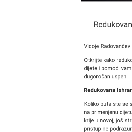
Redukovana
Vidoje Radovančev
Otkrijte kako reduk
dijete i pomoći vam 
dugoročan uspeh.
Redukovana Ishran
Koliko puta ste se 
na primenjenu dije
krije u novoj, još st
pristup ne podrazum