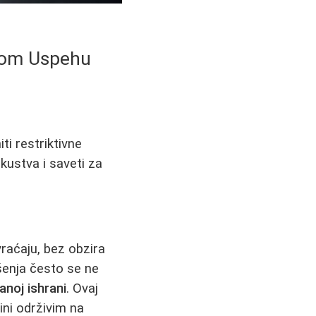
jnom Uspehu
i restriktivne
skustva i saveti za
vraćaju, bez obzira
šenja često se ne
noj ishrani
. Ovaj
ini održivim na