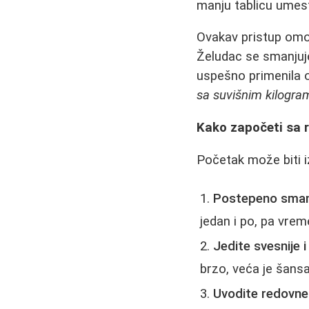
manju tablicu umesto
Ovakav pristup omo
Želudac se smanjuje
uspešno primenila 
sa suvišnim kilogra
Kako započeti sa
Početak može biti iz
Postepeno smanj
jedan i po, pa vrem
Jedite svesnije i
brzo, veća je šansa
Uvodite redovne