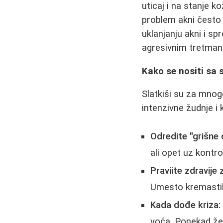
uticaj i na stanje 
problem akni često
uklanjanju akni i sp
agresivnim tretmani
Kako se nositi sa 
Slatkiši su za mnog
intenzivne žudnje i 
Odredite "grišne 
ali opet uz kontro
Praviite zdravije
Umesto kremastih k
Kada dođe kriza:
voća. Ponekad žel