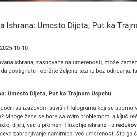
 Ishrana: Umesto Dijeta, Put ka Tra
2025-10-10
ovana ishrana, zasnovana na umerenosti, može zamenit
da postignete i održite željenu težinu bez odricanja. I
a: Umesto Dijeta, Put ka Trajnom Uspehu
suočili sa izazovom suvišnih kilograma koji se uporno 
tu? Mnoge žene se bore sa ovim problemom, a kĺjuč re
rožoj dijeti, već u promeni filozofije ishrane - u
redukova
eva zabranjivanje namirnica, već umerenost, što ga č