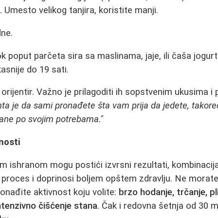
Umesto velikog tanjira, koristite manji.
dne.
 poput parčeta sira sa maslinama, jaje, ili čaša jogur
kasnije do 19 sati.
orijentir. Važno je prilagoditi ih sopstvenim ukusima 
ta je da sami pronađete šta vam prija da jedete, takoreć
rane po svojim potrebama."
nosti
 ishranom mogu postići izvrsni rezultati, kombinacij
proces i doprinosi boljem opštem zdravlju. Ne morate 
onađite aktivnost koju volite:
brzo hodanje, trčanje, pl
 intenzivno čišćenje stana
. Čak i redovna šetnja od 30