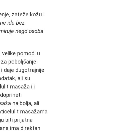
enje, zateže kožu i
 ne ide bez
k miruje nego osoba
d velike pomoći u
za poboljšanje
i daje dugotrajnije
datak, ali su
ulit masaža ili
doprineti
aža najbolja, ali
nticelulit masažama
biti prijatna
ana ima direktan