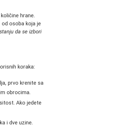
oličine hrane.
 od osoba koja je
stanju da se izbori
orisnih koraka:
lja, prvo krenite sa
lim obrocima.
itost. Ako jedete
a i dve uzine.