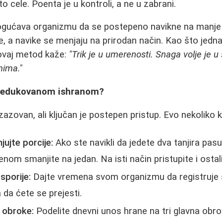
 cele. Poenta je u kontroli, a ne u zabrani.
gućava organizmu da se postepeno navikne na manje k
, a navike se menjaju na prirodan način. Kao što jedna
ovaj metod kaže:
"Trik je u umerenosti. Snaga volje je u 
mima."
 redukovanom ishranom?
azovan, ali ključan je postepen pristup. Evo nekoliko k
ujte porcije:
Ako ste navikli da jedete dva tanjira pasu
enom smanjite na jedan. Na isti način pristupite i osta
 sporije:
Dajte vremena svom organizmu da registruje s
 da ćete se prejesti.
 obroke:
Podelite dnevni unos hrane na tri glavna obrok