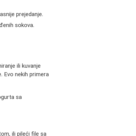
snije prejedanje.
eđenih sokova.
ranje ili kuvanje
. Evo nekih primera
ogurta sa
, ili pileći file sa