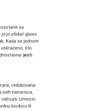
 prestane sa
i
jo-jo efekat
glavni
isak. Kada se jednom
o uskraćeno, što
jednostavna:
jesti
 hrane, redukovana
a svih namirnica,
e odricati. Umesto
ednu kockicu ili