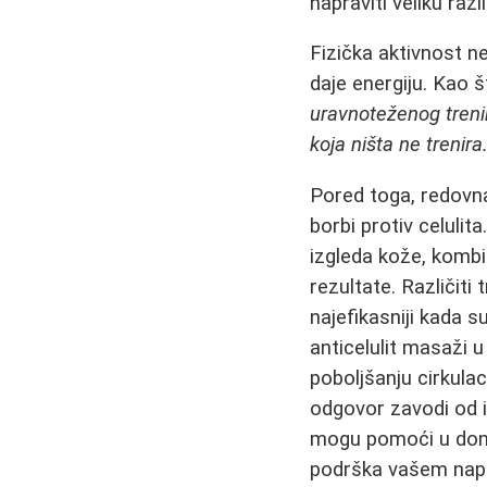
napraviti veliku razli
Fizička aktivnost n
daje energiju. Kao 
uravnoteženog trenin
koja ništa ne trenira.
Pored toga, redovna
borbi protiv celulit
izgleda kože, kombin
rezultate. Različiti
najefikasniji kada s
anticelulit masaži 
poboljšanju cirkulac
odgovor zavodi od i
mogu pomoći u dono
podrška vašem napo