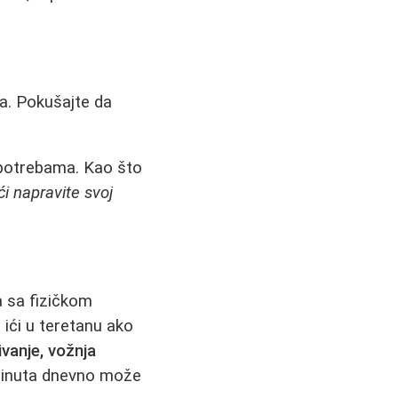
ta. Pokušajte da
i potrebama. Kao što
i napravite svoj
a sa fizičkom
ići u teretanu ako
ivanje, vožnja
 minuta dnevno može