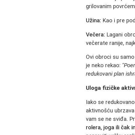
grilovanim povrćem. 
Užina:
Kao i pre po
Večera:
Lagani obrok
večerate ranije, naj
Ovi obroci su samo 
je neko rekao:
"Poen
redukovani plan ish
Uloga fizičke aktiv
Iako se redukovanom
aktivnošću ubrzava 
vam se ne sviđa. Pr
rolera, joga ili čak