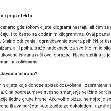
a i jo-jo efekta
cenario gde tokom dijete kilogrami nestaju, ali čim se
ćaju, i to često sa dodatnim kilogramima. Ovaj poznat
e. Stalno odricanje i ograničavanje stvara psihički prit
nizam, ali i psiha, traže nadoknadu za sve što im je bil
dukovana ishrana ruši ovaj obrazac. Njena suština je 
u manjim količinama
.
dukovana ishrana?
čnih dijeta koje donose spisak dozvoljene i zabranjene
lnija. Ona podrazumeva svesno smanjenje veličine porcij
cije ijedne grupe hrane. Ako volite pizzu, nemojte je s
jedno ili dva parčeta. Ako žudite za čokoladom, uzmite j