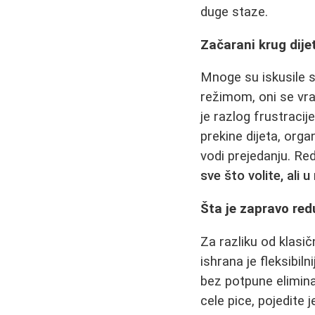
duge staze.
Začarani krug dijet
Mnoge su iskusile s
režimom, oni se vra
je razlog frustracij
prekine dijeta, orga
vodi prejedanju. Re
sve što volite, ali 
Šta je zapravo re
Za razliku od klasi
ishrana je fleksibi
bez potpune elimina
cele pice, pojedite 