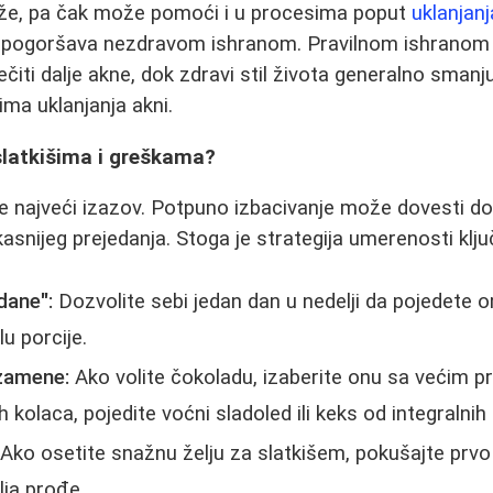
kože, pa čak može pomoći i u procesima poput
uklanjanj
 pogoršava nezdravom ishranom. Pravilnom ishranom
rečiti dalje akne, dok zdravi stil života generalno sman
ma uklanjanja akni.
slatkišima i greškama?
e najveći izazov. Potpuno izbacivanje može dovesti do
kasnijeg prejedanja. Stoga je strategija umerenosti klju
dane":
Dozvolite sebi jedan dan u nedelji da pojedete o
lu porcije.
 zamene:
Ako volite čokoladu, izaberite onu sa većim 
olaca, pojedite voćni sladoled ili keks od integralnih 
Ako osetite snažnu želju za slatkišem, pokušajte prvo
ja prođe.