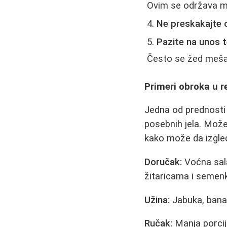
Ovim se održava me
Ne preskakajte 
Pazite na unos t
Često se žed meša 
Primeri obroka u r
Jedna od prednosti 
posebnih jela. Mož
kako može da izgle
Doručak:
Voćna sala
žitaricama i semen
Užina:
Jabuka, banan
Ručak:
Manja porcija