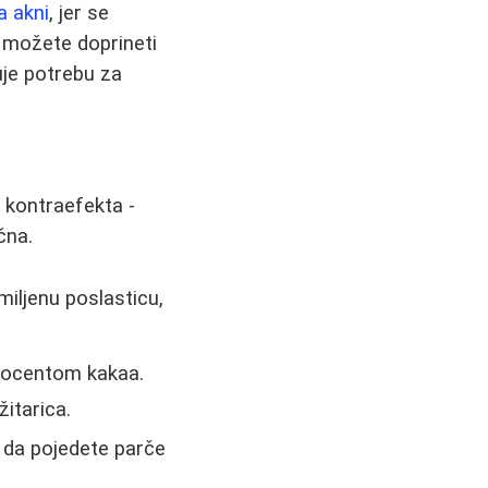
a akni
, jer se
 možete doprineti
juje potrebu za
 kontraefekta -
čna.
miljenu poslasticu,
procentom kakaa.
žitarica.
 da pojedete parče