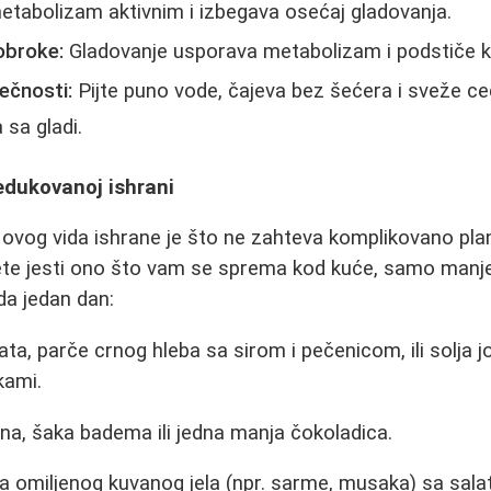
tabolizam aktivnim i izbegava osećaj gladovanja.
obroke:
Gladovanje usporava metabolizam i podstiče ka
ečnosti:
Pijte puno vode, čajeva bez šećera i sveže c
sa gladi.
edukovanoj ishrani
ovog vida ishrane je što ne zahteva komplikovano plani
ete jesti ono što vam se sprema kod kuće, samo manje
da jedan dan:
ta, parče crnog hleba sa sirom i pečenicom, ili solja j
kami.
a, šaka badema ili jedna manja čokoladica.
 omiljenog kuvanog jela (npr. sarme, musaka) sa salatom