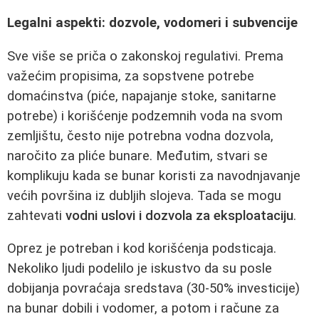
Legalni aspekti: dozvole, vodomeri i subvencije
Sve više se priča o zakonskoj regulativi. Prema
važećim propisima, za sopstvene potrebe
domaćinstva (piće, napajanje stoke, sanitarne
potrebe) i korišćenje podzemnih voda na svom
zemljištu, često nije potrebna vodna dozvola,
naročito za pliće bunare. Međutim, stvari se
komplikuju kada se bunar koristi za navodnjavanje
većih površina iz dubljih slojeva. Tada se mogu
zahtevati
vodni uslovi i dozvola za eksploataciju
.
Oprez je potreban i kod korišćenja podsticaja.
Nekoliko ljudi podelilo je iskustvo da su posle
dobijanja povraćaja sredstava (30-50% investicije)
na bunar dobili i vodomer, a potom i račune za