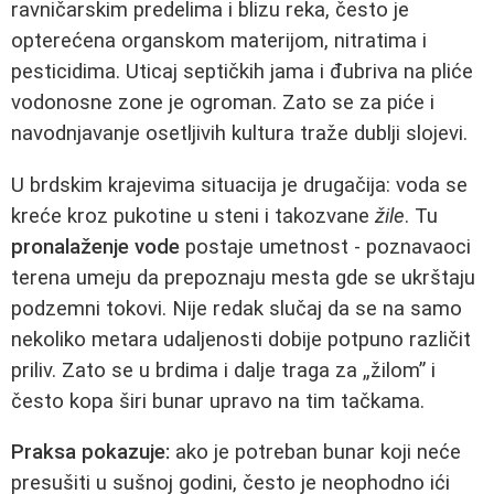
ravničarskim predelima i blizu reka, često je
opterećena organskom materijom, nitratima i
pesticidima. Uticaj septičkih jama i đubriva na pliće
vodonosne zone je ogroman. Zato se za piće i
navodnjavanje osetljivih kultura traže dublji slojevi.
U brdskim krajevima situacija je drugačija: voda se
kreće kroz pukotine u steni i takozvane
žile
. Tu
pronalaženje vode
postaje umetnost - poznavaoci
terena umeju da prepoznaju mesta gde se ukrštaju
podzemni tokovi. Nije redak slučaj da se na samo
nekoliko metara udaljenosti dobije potpuno različit
priliv. Zato se u brdima i dalje traga za „žilom” i
često kopa širi bunar upravo na tim tačkama.
Praksa pokazuje:
ako je potreban bunar koji neće
presušiti u sušnoj godini, često je neophodno ići