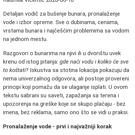
Detaljan vodič za bušenje bunara, pronalaženje
vode i izbor opreme. Sve o dubinama, cenama,
vrstama bunara i najčešćim problemima sa vodom
na jednom mestu.
Razgovori o bunarima na njivi ili u dvorištu uvek
krenu od istog pitanja:
gde naći vodu i koliko će sve
to koštati?
Iskustva sa stotina lokacija pokazuju da
nema univerzalnog odgovora, ali postoje provereni
principi koji pomažu da se ulaganje isplati. U ovom
tekstu sabrani su saveti, zapažanja sa terena i
upozorenja na greške koje se skupo plaćaju - bez
imena, bez reklama, samo ono što se vidi u praksi.
Pronalaženje vode - prvi i najvažniji korak