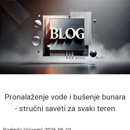
Pronalaženje vode i bušenje bunara
- stručni saveti za svaki teren
Radmila Vićentić
2026-06-10