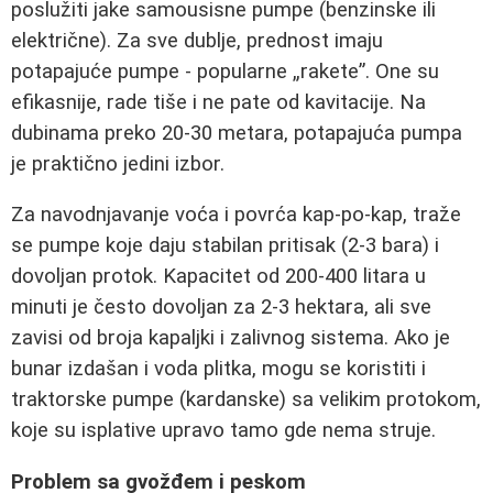
poslužiti jake samousisne pumpe (benzinske ili
električne). Za sve dublje, prednost imaju
potapajuće pumpe - popularne „rakete”. One su
efikasnije, rade tiše i ne pate od kavitacije. Na
dubinama preko 20-30 metara, potapajuća pumpa
je praktično jedini izbor.
Za navodnjavanje voća i povrća kap-po-kap, traže
se pumpe koje daju stabilan pritisak (2-3 bara) i
dovoljan protok. Kapacitet od 200-400 litara u
minuti je često dovoljan za 2-3 hektara, ali sve
zavisi od broja kapaljki i zalivnog sistema. Ako je
bunar izdašan i voda plitka, mogu se koristiti i
traktorske pumpe (kardanske) sa velikim protokom,
koje su isplative upravo tamo gde nema struje.
Problem sa gvožđem i peskom