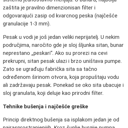
zaštita je pravilno dimenzionisan filter i
odgovarajući zasip od kvarcnog peska (najčešće
granulacije 1-3 mm).
Pesak u vodi je još jedan veliki neprijatelj. U nekim
područjima, naročito gde je sloj šljunka sitan, bunar
neprestano „peskari”. Ako su prorezi na cevi
prekrupni, sitan pesak ulazi i brzo uništava pumpe.
Zato se ugrađuju fabrička sita sa tačno
određenom širinom otvora, koja propuštaju vodu
ali zadržavaju pesak. Ponekad se oko sita ubacuje i
sloj granulata, koji deluje kao prirodni filter.
Tehnike bušenja i najčešće greške
Princip direktnog bušenja sa isplakom jedan je od
najrasprostranjenijih. Kroz šuplje burgije pumpa