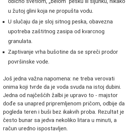
obično svetlom, „belom” pesku ili šljunku, nikako
u žutoj glini koja ne propušta vodu.
U slučaju da je sloj sitnog peska, obavezna
upotreba zaštitnog zasipa od kvarcnog
granulata.
Zaptivanje vrha bušotine da se spreči prodor
površinske vode.
Još jedna važna napomena: ne treba verovati
onima koji tvrde da je voda svuda na istoj dubini.
Jedna od najčešćih žalbi je upravo to - majstor
dođe sa unapred pripremljenom pričom, odbije da
pogleda teren i buši bez ikakvih proba. Rezultat je
često bunar sa jedva nekoliko litara u minuti, a
račun uredno ispostavljen.