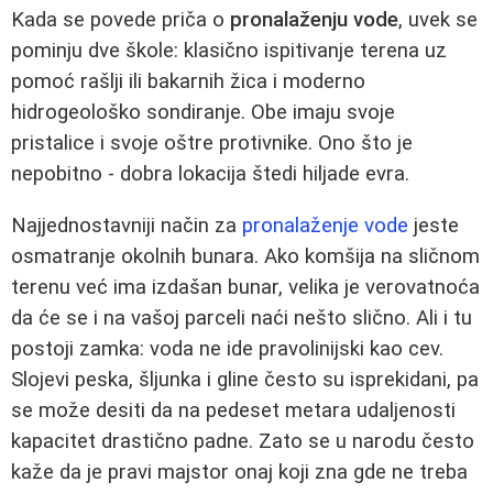
Kada se povede priča o
pronalaženju vode
, uvek se
pominju dve škole: klasično ispitivanje terena uz
pomoć rašlji ili bakarnih žica i moderno
hidrogeološko sondiranje. Obe imaju svoje
pristalice i svoje oštre protivnike. Ono što je
nepobitno - dobra lokacija štedi hiljade evra.
Najjednostavniji način za
pronalaženje vode
jeste
osmatranje okolnih bunara. Ako komšija na sličnom
terenu već ima izdašan bunar, velika je verovatnoća
da će se i na vašoj parceli naći nešto slično. Ali i tu
postoji zamka: voda ne ide pravolinijski kao cev.
Slojevi peska, šljunka i gline često su isprekidani, pa
se može desiti da na pedeset metara udaljenosti
kapacitet drastično padne. Zato se u narodu često
kaže da je pravi majstor onaj koji zna gde ne treba