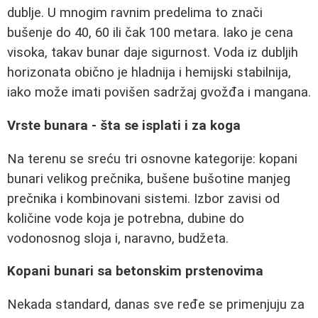
dublje. U mnogim ravnim predelima to znači
bušenje do 40, 60 ili čak 100 metara. Iako je cena
visoka, takav bunar daje sigurnost. Voda iz dubljih
horizonata obično je hladnija i hemijski stabilnija,
iako može imati povišen sadržaj gvožđa i mangana.
Vrste bunara - šta se isplati i za koga
Na terenu se sreću tri osnovne kategorije: kopani
bunari velikog prečnika, bušene bušotine manjeg
prečnika i kombinovani sistemi. Izbor zavisi od
količine vode koja je potrebna, dubine do
vodonosnog sloja i, naravno, budžeta.
Kopani bunari sa betonskim prstenovima
Nekada standard, danas sve ređe se primenjuju za