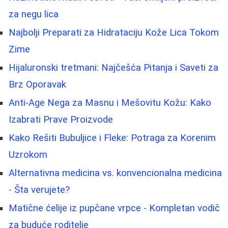
za negu lica
Najbolji Preparati za Hidrataciju Kože Lica Tokom
Zime
Hijaluronski tretmani: Najčešća Pitanja i Saveti za
Brz Oporavak
Anti-Age Nega za Masnu i Mešovitu Kožu: Kako
Izabrati Prave Proizvode
Kako Rešiti Bubuljice i Fleke: Potraga za Korenim
Uzrokom
Alternativna medicina vs. konvencionalna medicina
- Šta verujete?
Matične ćelije iz pupčane vrpce - Kompletan vodič
za buduće roditelje