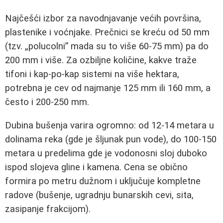
Najčešći izbor za navodnjavanje većih površina,
plastenike i voćnjake. Prečnici se kreću od 50 mm
(tzv. „polucolni” mada su to više 60-75 mm) pa do
200 mm i više. Za ozbiljne količine, kakve traže
tifoni i kap-po-kap sistemi na više hektara,
potrebna je cev od najmanje 125 mm ili 160 mm, a
često i 200-250 mm.
Dubina bušenja varira ogromno: od 12-14 metara u
dolinama reka (gde je šljunak pun vode), do 100-150
metara u predelima gde je vodonosni sloj duboko
ispod slojeva gline i kamena. Cena se obično
formira po metru dužnom i uključuje kompletne
radove (bušenje, ugradnju bunarskih cevi, sita,
zasipanje frakcijom).