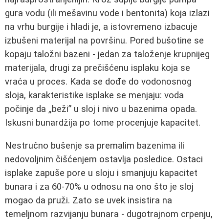
gura vodu (ili mešavinu vode i bentonita) koja izlazi
na vrhu burgije i hladi je, a istovremeno izbacuje
izbušeni materijal na površinu. Pored bušotine se
kopaju taložni bazeni - jedan za taloženje krupnijeg
materijala, drugi za prečišćenu isplaku koja se
vraća u proces. Kada se dođe do vodonosnog
sloja, karakteristike isplake se menjaju: voda
počinje da „beži” u sloj i nivo u bazenima opada.
Iskusni bunardžija po tome procenjuje kapacitet.
Nestručno bušenje sa premalim bazenima ili
nedovoljnim čišćenjem ostavlja posledice. Ostaci
isplake zapuše pore u sloju i smanjuju kapacitet
bunara i za 60-70% u odnosu na ono što je sloj
mogao da pruži. Zato se uvek insistira na
temeljnom razvijanju bunara - dugotrajnom crpenju,