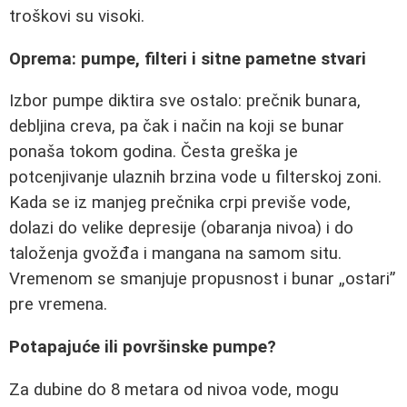
troškovi su visoki.
Oprema: pumpe, filteri i sitne pametne stvari
Izbor pumpe diktira sve ostalo: prečnik bunara,
debljina creva, pa čak i način na koji se bunar
ponaša tokom godina. Česta greška je
potcenjivanje ulaznih brzina vode u filterskoj zoni.
Kada se iz manjeg prečnika crpi previše vode,
dolazi do velike depresije (obaranja nivoa) i do
taloženja gvožđa i mangana na samom situ.
Vremenom se smanjuje propusnost i bunar „ostari”
pre vremena.
Potapajuće ili površinske pumpe?
Za dubine do 8 metara od nivoa vode, mogu