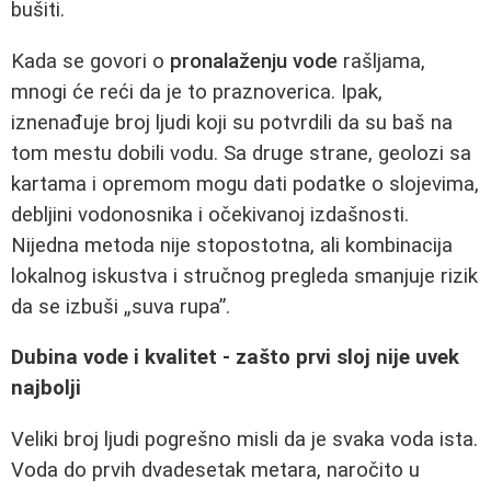
bušiti.
Kada se govori o
pronalaženju vode
rašljama,
mnogi će reći da je to praznoverica. Ipak,
iznenađuje broj ljudi koji su potvrdili da su baš na
tom mestu dobili vodu. Sa druge strane, geolozi sa
kartama i opremom mogu dati podatke o slojevima,
debljini vodonosnika i očekivanoj izdašnosti.
Nijedna metoda nije stopostotna, ali kombinacija
lokalnog iskustva i stručnog pregleda smanjuje rizik
da se izbuši „suva rupa”.
Dubina vode i kvalitet - zašto prvi sloj nije uvek
najbolji
Veliki broj ljudi pogrešno misli da je svaka voda ista.
Voda do prvih dvadesetak metara, naročito u