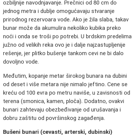
ozbiljnije navodnjavanje. Prečnici od 80 cm do
jednog metra i dublje omogućavaju stvaranje
prirodnog rezervoara vode. Ako je žila slaba, takav
bunar može da akumulira nekoliko kubika preko
noći i onda se troši po potrebi. U brdskim predelima
južno od velikih reka ovo je i dalje najzastupljenije
rešenje, jer plitko bušenje tankom cevi ne bi dalo
dovoljno vode.
Međutim, kopanje metar širokog bunara na dubini
od deset i više metara nije nimalo jeftino. Cene se
kreću od 100 evra po metru naviše, u zavisnosti od
terena (smonica, kamen, ploča). Dodatno, ovakvi
bunari zahtevaju obezbeđivanje od urušavanja i
dobru zaštitu od površinskog zagađenja.
Bušeni bunari (cevasti, arterski, dubinski)