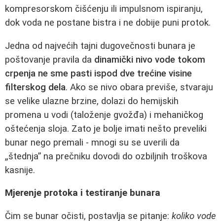
kompresorskom čišćenju ili impulsnom ispiranju,
dok voda ne postane bistra i ne dobije puni protok.
Jedna od najvećih tajni dugovečnosti bunara je
poštovanje pravila da
dinamički nivo vode tokom
crpenja ne sme pasti ispod dve trećine visine
filterskog dela
. Ako se nivo obara previše, stvaraju
se velike ulazne brzine, dolazi do hemijskih
promena u vodi (taloženje gvožđa) i mehaničkog
oštećenja sloja. Zato je bolje imati nešto preveliki
bunar nego premali - mnogi su se uverili da
„štednja” na prečniku dovodi do ozbiljnih troškova
kasnije.
Mjerenje protoka i testiranje bunara
Čim se bunar očisti, postavlja se pitanje:
koliko vode