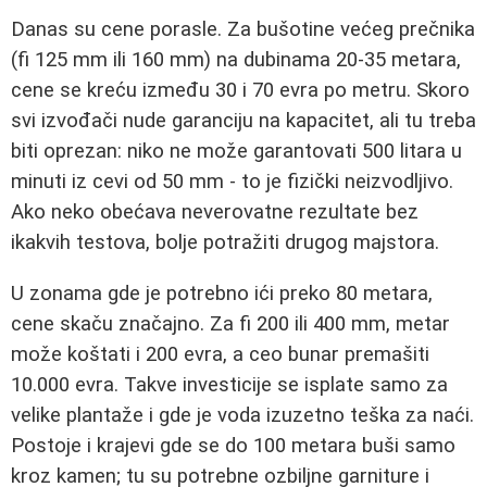
Danas su cene porasle. Za bušotine većeg prečnika
(fi 125 mm ili 160 mm) na dubinama 20-35 metara,
cene se kreću između 30 i 70 evra po metru. Skoro
svi izvođači nude garanciju na kapacitet, ali tu treba
biti oprezan: niko ne može garantovati 500 litara u
minuti iz cevi od 50 mm - to je fizički neizvodljivo.
Ako neko obećava neverovatne rezultate bez
ikakvih testova, bolje potražiti drugog majstora.
U zonama gde je potrebno ići preko 80 metara,
cene skaču značajno. Za fi 200 ili 400 mm, metar
može koštati i 200 evra, a ceo bunar premašiti
10.000 evra. Takve investicije se isplate samo za
velike plantaže i gde je voda izuzetno teška za naći.
Postoje i krajevi gde se do 100 metara buši samo
kroz kamen; tu su potrebne ozbiljne garniture i