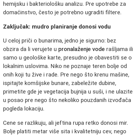
hemijsku i bakteriološku analizu. Pre upotrebe za
domaćinstvo, često je potrebno ugraditi filtere.
Zaključak: mudro planiranje donosi vodu
U celoj priči o bunarima, jedno je sigurno: bez
obzira da li verujete u
pronalaženje vode
rašljama ili
samo u geološke karte, presudno je obavestiti se o
lokalnim uslovima. Niko ne poznaje teren bolje od
onih koji tu žive i rade. Pre nego što krenu mašine,
ispitajte komšijske bunare, zabeležite dubine,
primetite gde je vegetacija bujnija u suši, i ne ulazite
u posao pre nego što nekoliko pouzdanih izvođača
pogleda lokaciju.
Cene se razlikuju, ali jeftina rupa retko donosi mir.
Bolje platiti metar više sita i kvalitetniju cev, nego