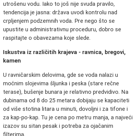
utrošenu vodu. Iako to još nije svuda pravilo,
tendencija je jasna: država uvodi kontrolu nad
crpljenjem podzemnih voda. Pre nego što se
upustite u administrativnu proceduru, dobro se
raspitajte o obavezama koje slede.
Iskustva iz različitih krajeva - ravnica, bregovi,
kamen
U ravničarskim delovima, gde se voda nalazi u
moćnim slojevima šljunka i peska (stare rečne
terase), bušenje bunara je relativno predvidivo. Na
dubinama od 8 do 25 metara dobijaju se kapaciteti
od više stotina litara u minuti, dovoljni i za tifone i
za kap-po-kap. Tu je cena po metru manja, a najveći
izazov su sitan pesak i potreba za ojačanim
filterima.