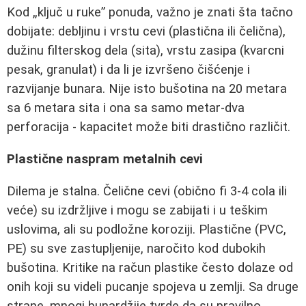
Kod „ključ u ruke” ponuda, važno je znati šta tačno
dobijate: debljinu i vrstu cevi (plastična ili čelična),
dužinu filterskog dela (sita), vrstu zasipa (kvarcni
pesak, granulat) i da li je izvršeno čišćenje i
razvijanje bunara. Nije isto bušotina na 20 metara
sa 6 metara sita i ona sa samo metar-dva
perforacija - kapacitet može biti drastično različit.
Plastične naspram metalnih cevi
Dilema je stalna. Čelične cevi (obično fi 3-4 cola ili
veće) su izdržljive i mogu se zabijati i u teškim
uslovima, ali su podložne koroziji. Plastične (PVC,
PE) su sve zastupljenije, naročito kod dubokih
bušotina. Kritike na račun plastike često dolaze od
onih koji su videli pucanje spojeva u zemlji. Sa druge
strane, mnogi bunardžije tvrde da su pravilno