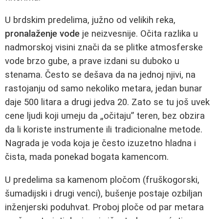
U brdskim predelima, južno od velikih reka,
pronalaženje vode
je neizvesnije. Očita razlika u
nadmorskoj visini znači da se plitke atmosferske
vode brzo gube, a prave izdani su duboko u
stenama. Često se dešava da na jednoj njivi, na
rastojanju od samo nekoliko metara, jedan bunar
daje 500 litara a drugi jedva 20. Zato se tu još uvek
cene ljudi koji umeju da „očitaju” teren, bez obzira
da li koriste instrumente ili tradicionalne metode.
Nagrada je voda koja je često izuzetno hladna i
čista, mada ponekad bogata kamencom.
U predelima sa kamenom pločom (fruškogorski,
šumadijski i drugi venci), bušenje postaje ozbiljan
inženjerski poduhvat. Proboj ploče od par metara