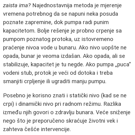
zaista ima?
Najednostavnija metoda je mjerenje
vremena potrebnog da se napuni neka posuda
poznate zapremine, dok pumpa radi punim
kapacitetom. Bolje rešenje je probno crpenje sa
pumpom poznatog protoka, uz istovremeno
praćenje nivoa vode u bunaru. Ako nivo uopšte ne
opada, bunar je veoma izdašan. Ako opada, ali se
stabilizuje, kapacitet je tu negde. Ako pumpa „puca”
vodeni stub, protok je veći od dotoka i treba
smanjiti crpljenje ili ugraditi manju pumpu.
Posebno je korisno znati i statički nivo (kad se ne
crpi) i dinamički nivo pri radnom režimu. Razlika
između njih govori o zdravlju bunara. Veće sniženje
nego što je preporučeno skraćuje životni vek i
zahteva češće intervencije.