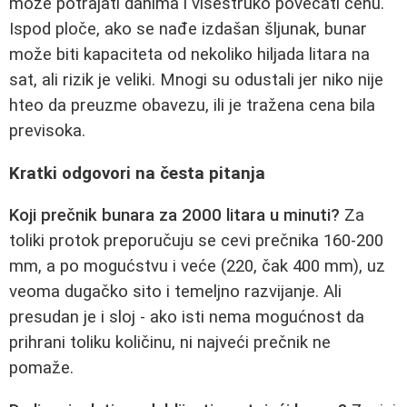
može potrajati danima i višestruko povećati cenu.
Ispod ploče, ako se nađe izdašan šljunak, bunar
može biti kapaciteta od nekoliko hiljada litara na
sat, ali rizik je veliki. Mnogi su odustali jer niko nije
hteo da preuzme obavezu, ili je tražena cena bila
previsoka.
Kratki odgovori na česta pitanja
Koji prečnik bunara za 2000 litara u minuti?
Za
toliki protok preporučuju se cevi prečnika 160-200
mm, a po mogućstvu i veće (220, čak 400 mm), uz
veoma dugačko sito i temeljno razvijanje. Ali
presudan je i sloj - ako isti nema mogućnost da
prihrani toliku količinu, ni najveći prečnik ne
pomaže.