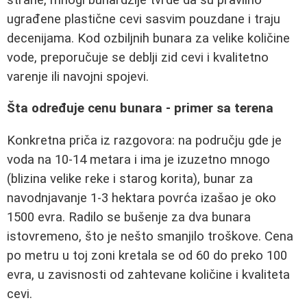
ugrađene plastične cevi sasvim pouzdane i traju
decenijama. Kod ozbiljnih bunara za velike količine
vode, preporučuje se deblji zid cevi i kvalitetno
varenje ili navojni spojevi.
Šta određuje cenu bunara - primer sa terena
Konkretna priča iz razgovora: na području gde je
voda na 10-14 metara i ima je izuzetno mnogo
(blizina velike reke i starog korita), bunar za
navodnjavanje 1-3 hektara povrća izašao je oko
1500 evra. Radilo se bušenje za dva bunara
istovremeno, što je nešto smanjilo troškove. Cena
po metru u toj zoni kretala se od 60 do preko 100
evra, u zavisnosti od zahtevane količine i kvaliteta
cevi.