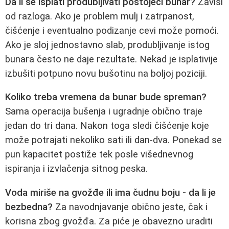
Da li se isplati produbljivati postojeći bunar?
Zavisi
od razloga. Ako je problem mulj i zatrpanost,
čišćenje i eventualno podizanje cevi može pomoći.
Ako je sloj jednostavno slab, produbljivanje istog
bunara često ne daje rezultate. Nekad je isplativije
izbušiti potpuno novu bušotinu na boljoj poziciji.
Koliko treba vremena da bunar bude spreman?
Sama operacija bušenja i ugradnje obično traje
jedan do tri dana. Nakon toga sledi čišćenje koje
može potrajati nekoliko sati ili dan-dva. Ponekad se
pun kapacitet postiže tek posle višednevnog
ispiranja i izvlačenja sitnog peska.
Voda miriše na gvožđe ili ima čudnu boju - da li je
bezbedna?
Za navodnjavanje obično jeste, čak i
korisna zbog gvožđa. Za piće je obavezno uraditi