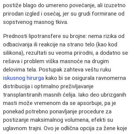
postiže blago do umereno povećanje, ali izuzetno
prirodan izgled i osećaj, jer su grudi formirane od
sopstvenog masnog tkiva.
Prednosti lipotransfere su brojne: nema rizika od
odbacivanja ili reakcije na strano telo (kao kod
silikona), rezultati su veoma prirodni, a dodatno se
rešava i problem viška masnoće na drugim
delovima tela. Postupak zahteva veštu ruku
iskusnog hirurga
kako bi se osigurala ravnomerna
distribucija i optimalno preživljavanje
transplantiranih masnih ćelija. Iako deo ubrizganih
masti može vremenom da se apsorbuje, pa je
ponekad potrebno ponavljanje procedure za
postizanje maksimalnog volumena, efekti su
uglavnom trajni. Ovo je odlična opcija za žene koje