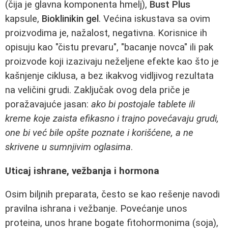
(čija je glavna komponenta hmelj),
Bust Plus
kapsule,
Bioklinikin gel
. Većina iskustava sa ovim
proizvodima je, nažalost, negativna. Korisnice ih
opisuju kao "čistu prevaru", "bacanje novca" ili pak
proizvode koji izazivaju neželjene efekte kao što je
kašnjenje ciklusa, a bez ikakvog vidljivog rezultata
na veličini grudi. Zaključak ovog dela priče je
poražavajuće jasan:
ako bi postojale tablete ili
kreme koje zaista efikasno i trajno povećavaju grudi,
one bi već bile opšte poznate i korišćene, a ne
skrivene u sumnjivim oglasima
.
Uticaj ishrane, vežbanja i hormona
Osim biljnih preparata, često se kao rešenje navodi
pravilna ishrana i vežbanje. Povećanje unos
proteina, unos hrane bogate fitohormonima (soja),