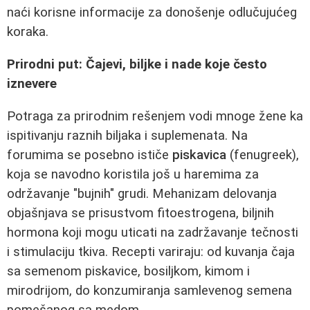
naći korisne informacije za donošenje odlučujućeg
koraka.
Prirodni put: Čajevi, biljke i nade koje često
iznevere
Potraga za prirodnim rešenjem vodi mnoge žene ka
ispitivanju raznih biljaka i suplemenata. Na
forumima se posebno ističe
piskavica
(fenugreek),
koja se navodno koristila još u haremima za
održavanje "bujnih" grudi. Mehanizam delovanja
objašnjava se prisustvom fitoestrogena, biljnih
hormona koji mogu uticati na zadržavanje tečnosti
i stimulaciju tkiva. Recepti variraju: od kuvanja čaja
sa semenom piskavice, bosiljkom, kimom i
mirodrijom, do konzumiranja samlevenog semena
pomešanog sa medom.