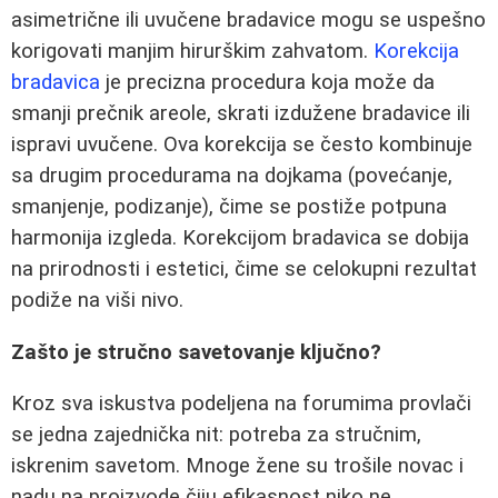
asimetrične ili uvučene bradavice mogu se uspešno
korigovati manjim hirurškim zahvatom.
Korekcija
bradavica
je precizna procedura koja može da
smanji prečnik areole, skrati izdužene bradavice ili
ispravi uvučene. Ova korekcija se često kombinuje
sa drugim procedurama na dojkama (povećanje,
smanjenje, podizanje), čime se postiže potpuna
harmonija izgleda. Korekcijom bradavica se dobija
na prirodnosti i estetici, čime se celokupni rezultat
podiže na viši nivo.
Zašto je stručno savetovanje ključno?
Kroz sva iskustva podeljena na forumima provlači
se jedna zajednička nit: potreba za stručnim,
iskrenim savetom. Mnoge žene su trošile novac i
nadu na proizvode čiju efikasnost niko ne