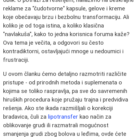
reklame za "čudotvorne" kapsule, gelove i kreme
koje obećavaju brzu i bezbolnu transformaciju. Ali
koliko je od toga istina, a koliko klasična
"navlakuša", kako to jedna korisnica foruma kaže?
Ova tema je večita, a odgovori su često
kontradiktorni, ostavljajući mnoge u nedoumici i
frustraciji.
U ovom članku ćemo detaljno razmotriti različite
pristupe - od prirodnih metoda i suplemenata o
kojima se toliko raspravlja, pa sve do savremenih
hiruških procedura koje pružaju trajna i predvidiva
rešenja. Ako ste ikada razmišljali o korekciji
bradavica, čuli za
lipotransfer
kao način za
oblikovanje grudi ili razmatrali mogućnost
smanjenja grudi zbog bolova u leđima, ovde ćete