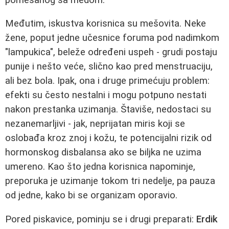
Međutim, iskustva korisnica su mešovita. Neke
žene, poput jedne učesnice foruma pod nadimkom
"lampukica", beleže određeni uspeh - grudi postaju
punije i nešto veće, slično kao pred menstruaciju,
ali bez bola. Ipak, ona i druge primećuju problem:
efekti su često nestalni i mogu potpuno nestati
nakon prestanka uzimanja. Štaviše, nedostaci su
nezanemarljivi - jak, neprijatan miris koji se
oslobađa kroz znoj i kožu, te potencijalni rizik od
hormonskog disbalansa ako se biljka ne uzima
umereno. Kao što jedna korisnica napominje,
preporuka je uzimanje tokom tri nedelje, pa pauza
od jedne, kako bi se organizam oporavio.
Pored piskavice, pominju se i drugi preparati:
Erdik