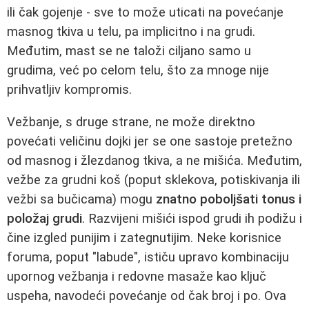
ili čak gojenje - sve to može uticati na povećanje
masnog tkiva u telu, pa implicitno i na grudi.
Međutim, mast se ne taloži ciljano samo u
grudima, već po celom telu, što za mnoge nije
prihvatljiv kompromis.
Vežbanje, s druge strane, ne može direktno
povećati veličinu dojki jer se one sastoje pretežno
od masnog i žlezdanog tkiva, a ne mišića. Međutim,
vežbe za grudni koš (poput sklekova, potiskivanja ili
vežbi sa bučicama) mogu
znatno poboljšati tonus i
položaj grudi
. Razvijeni mišići ispod grudi ih podižu i
čine izgled punijim i zategnutijim. Neke korisnice
foruma, poput "labude", ističu upravo kombinaciju
upornog vežbanja i redovne masaže kao ključ
uspeha, navodeći povećanje od čak broj i po. Ova