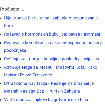
Pročitajte i...
Hijaluronski fileri: Istine i zablude o popunjavanju
bora
Rešavanje hormonskih bubuljica: Saveti i tretmani
Rešavanje komplikacija nakon neuspešnog punjenja
podočnjaka
Rešenja za iritaciju i bubuljice posle depilacije lica
Anti-Age Nega za Masnu i Mešovitu Kožu: Kako
Izabrati Prave Proizvode
Ultrazvučna Kavitacija - Rešenje Za Smanjenje
Masnih Naslaga Bez Hirurških Zahvata
Vrste masaža i njihovi blagotvorni efekti na