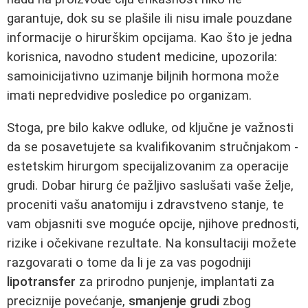
garantuje, dok su se plašile ili nisu imale pouzdane
informacije o hirurškim opcijama. Kao što je jedna
korisnica, navodno student medicine, upozorila:
samoinicijativno uzimanje biljnih hormona može
imati nepredvidive posledice po organizam.
Stoga, pre bilo kakve odluke, od ključne je važnosti
da se posavetujete sa kvalifikovanim stručnjakom -
estetskim hirurgom specijalizovanim za operacije
grudi. Dobar hirurg će pažljivo saslušati vaše želje,
proceniti vašu anatomiju i zdravstveno stanje, te
vam objasniti sve moguće opcije, njihove prednosti,
rizike i očekivane rezultate. Na konsultaciji možete
razgovarati o tome da li je za vas pogodniji
lipotransfer
za prirodno punjenje, implantati za
preciznije povećanje,
smanjenje grudi
zbog