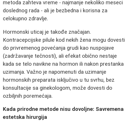
metoda zahteva vreme - najmanje nekoliko meseci
doslednog rada - ali je bezbedna i korisna za
celokupno zdravlje.
Hormonski uticaj je takođe značajan.
Kontracepcijske pilule kod nekih žena mogu dovesti
do privremenog povećanja grudi kao nuspojave
(zadržavanje tečnosti), ali efekat obično nestaje
kada se telo navikne na hormon ili nakon prestanka
uzimanja. Važno je napomenuti da uzimanje
hormonskih preparata isključivo u tu svrhu, bez
konsultacije sa ginekologom, može dovesti do
ozbiljnih poremećaja.
Kada prirodne metode nisu dovoljne: Savremena
estetska hirurgija