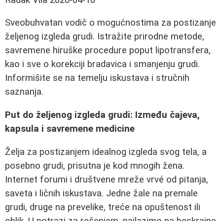
Sveobuhvatan vodič o mogućnostima za postizanje
željenog izgleda grudi. Istražite prirodne metode,
savremene hiruške procedure poput lipotransfera,
kao i sve o korekciji bradavica i smanjenju grudi.
Informišite se na temelju iskustava i stručnih
saznanja.
Put do željenog izgleda grudi: Između čajeva,
kapsula i savremene medicine
Želja za postizanjem idealnog izgleda svog tela, a
posebno grudi, prisutna je kod mnogih žena.
Internet forumi i društvene mreže vrvé od pitanja,
saveta i ličnih iskustava. Jedne žale na premale
grudi, druge na prevelike, treće na opuštenost ili
oblik. U potrazi za rešenjem, nailazimo na beskrajne