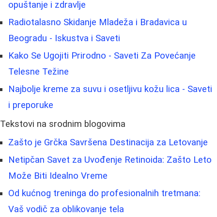
opuštanje i zdravlje
Radiotalasno Skidanje Mladeža i Bradavica u
Beogradu - Iskustva i Saveti
Kako Se Ugojiti Prirodno - Saveti Za Povećanje
Telesne Težine
Najbolje kreme za suvu i osetljivu kožu lica - Saveti
i preporuke
Tekstovi na srodnim blogovima
Zašto je Grčka Savršena Destinacija za Letovanje
Netipčan Savet za Uvođenje Retinoida: Zašto Leto
Može Biti Idealno Vreme
Od kućnog treninga do profesionalnih tretmana:
Vaš vodič za oblikovanje tela