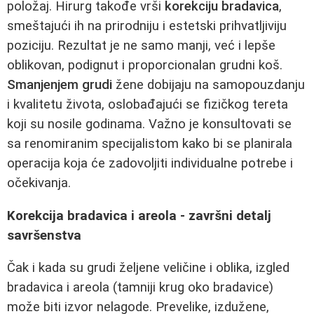
položaj. Hirurg takođe vrši
korekciju bradavica
,
smeštajući ih na prirodniju i estetski prihvatljiviju
poziciju. Rezultat je ne samo manji, već i lepše
oblikovan, podignut i proporcionalan grudni koš.
Smanjenjem grudi
žene dobijaju na samopouzdanju
i kvalitetu života, oslobađajući se fizičkog tereta
koji su nosile godinama. Važno je konsultovati se
sa renomiranim specijalistom kako bi se planirala
operacija koja će zadovoljiti individualne potrebe i
očekivanja.
Korekcija bradavica i areola - završni detalj
savršenstva
Čak i kada su grudi željene veličine i oblika, izgled
bradavica i areola (tamniji krug oko bradavice)
može biti izvor nelagode. Prevelike, izdužene,