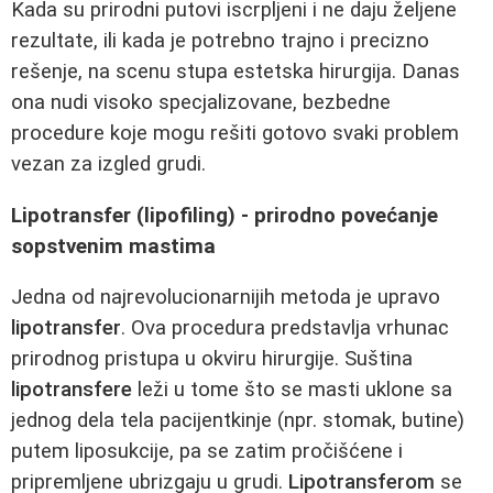
Kada su prirodni putovi iscrpljeni i ne daju željene
rezultate, ili kada je potrebno trajno i precizno
rešenje, na scenu stupa estetska hirurgija. Danas
ona nudi visoko specjalizovane, bezbedne
procedure koje mogu rešiti gotovo svaki problem
vezan za izgled grudi.
Lipotransfer (lipofiling) - prirodno povećanje
sopstvenim mastima
Jedna od najrevolucionarnijih metoda je upravo
lipotransfer
. Ova procedura predstavlja vrhunac
prirodnog pristupa u okviru hirurgije. Suština
lipotransfere
leži u tome što se masti uklone sa
jednog dela tela pacijentkinje (npr. stomak, butine)
putem liposukcije, pa se zatim pročišćene i
pripremljene ubrizgaju u grudi.
Lipotransferom
se