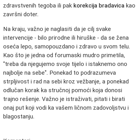
zdravstvenih tegoba ili pak
korekcija bradavica
kao
završni doter.
Na kraju, važno je naglasiti da je cilj svake
intervencije - bilo prirodne ili hiruške - da se žena
oseća lepo, samopouzdano i zdravo u svom telu.
Kao što je jedna od forumaski mudro primetila,
"treba da njegujemo svoje tijelo i istaknemo ono
najbolje na sebe". Ponekad to podrazumeva
strpljivost i rad na sebi kroz vežbanje, a ponekad
odlučan korak ka stručnoj pomoći koja donosi
trajno rešenje. Važno je istraživati, pitati i birati
onaj put koji vodi ka vašem ličnom zadovoljstvu i
blagostanju.