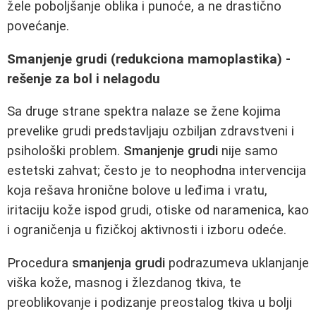
žele poboljšanje oblika i punoće, a ne drastično
povećanje.
Smanjenje grudi (redukciona mamoplastika) -
rešenje za bol i nelagodu
Sa druge strane spektra nalaze se žene kojima
prevelike grudi predstavljaju ozbiljan zdravstveni i
psihološki problem.
Smanjenje grudi
nije samo
estetski zahvat; često je to neophodna intervencija
koja rešava hronične bolove u leđima i vratu,
iritaciju kože ispod grudi, otiske od naramenica, kao
i ograničenja u fizičkoj aktivnosti i izboru odeće.
Procedura
smanjenja grudi
podrazumeva uklanjanje
viška kože, masnog i žlezdanog tkiva, te
preoblikovanje i podizanje preostalog tkiva u bolji