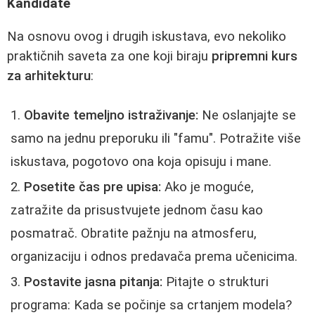
Kandidate
Na osnovu ovog i drugih iskustava, evo nekoliko
praktičnih saveta za one koji biraju
pripremni kurs
za arhitekturu
:
Obavite temeljno istraživanje:
Ne oslanjajte se
samo na jednu preporuku ili "famu". Potražite više
iskustava, pogotovo ona koja opisuju i mane.
Posetite čas pre upisa:
Ako je moguće,
zatražite da prisustvujete jednom času kao
posmatrač. Obratite pažnju na atmosferu,
organizaciju i odnos predavača prema učenicima.
Postavite jasna pitanja:
Pitajte o strukturi
programa: Kada se počinje sa crtanjem modela?