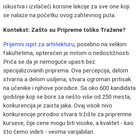
iskustva i izvlačeći korisne lekcije za sve one koji
se nalaze na početku ovog zahtevnog puta.
Kontekst: Zašto su Pripreme toliko Tražene?
Prijemni ispit za arhitekturu
, posebno na velikim
fakultetima, opterećen je mitom o nedostižnosti.
Priča se da je nemoguće upasti bez
specijalizovanih priprema. Ova percepcija, delom
stvarna a delom usiljena, stvara ogroman pritisak
na učenike i njihove porodice. Sa oko 600 kandidata
godišnje koji se bore za nešto više od 250 mesta,
konkurencija je zaista jaka. Ovaj visok nivo
konkurencije prirodno stvara tržište za pripremne
kurseve, čije cene mogu biti visoke, a kvalitet - kao
što ćemo videti - veoma varijabilan.