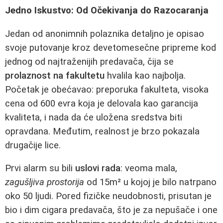
Jedno Iskustvo: Od Očekivanja do Razocaranja
Jedan od anonimnih polaznika detaljno je opisao
svoje putovanje kroz devetomesečne pripreme kod
jednog od najtraženijih predavača, čija se
prolaznost na fakultetu
hvalila kao najbolja.
Početak je obećavao: preporuka fakulteta, visoka
cena od 600 evra koja je delovala kao garancija
kvaliteta, i nada da će uložena sredstva biti
opravdana. Međutim, realnost je brzo pokazala
drugačije lice.
Prvi alarm su bili
uslovi rada
: veoma mala,
zagušljiva prostorija
od 15m² u kojoj je bilo natrpano
oko 50 ljudi. Pored fizičke neudobnosti, prisutan je
bio i dim cigara predavača, što je za nepušače i one