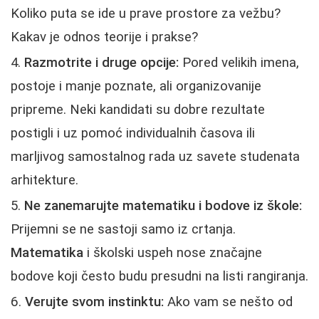
Koliko puta se ide u prave prostore za vežbu?
Kakav je odnos teorije i prakse?
Razmotrite i druge opcije:
Pored velikih imena,
postoje i manje poznate, ali organizovanije
pripreme. Neki kandidati su dobre rezultate
postigli i uz pomoć individualnih časova ili
marljivog samostalnog rada uz savete studenata
arhitekture.
Ne zanemarujte matematiku i bodove iz škole:
Prijemni se ne sastoji samo iz crtanja.
Matematika
i školski uspeh nose značajne
bodove koji često budu presudni na listi rangiranja.
Verujte svom instinktu:
Ako vam se nešto od