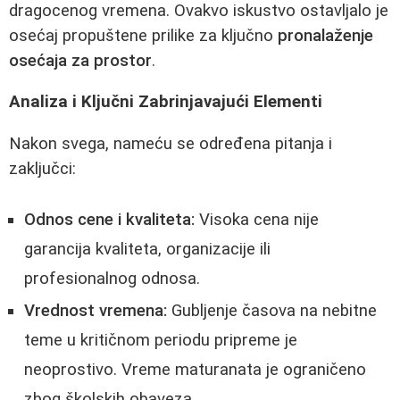
dragocenog vremena. Ovakvo iskustvo ostavljalo je
osećaj propuštene prilike za ključno
pronalaženje
osećaja za prostor
.
Analiza i Ključni Zabrinjavajući Elementi
Nakon svega, nameću se određena pitanja i
zaključci:
Odnos cene i kvaliteta:
Visoka cena nije
garancija kvaliteta, organizacije ili
profesionalnog odnosa.
Vrednost vremena:
Gubljenje časova na nebitne
teme u kritičnom periodu pripreme je
neoprostivo. Vreme maturanata je ograničeno
zbog školskih obaveza.