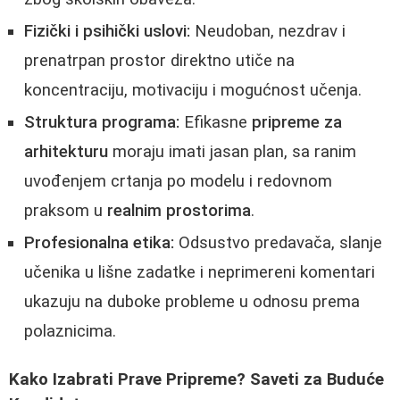
Fizički i psihički uslovi:
Neudoban, nezdrav i
prenatrpan prostor direktno utiče na
koncentraciju, motivaciju i mogućnost učenja.
Struktura programa:
Efikasne
pripreme za
arhitekturu
moraju imati jasan plan, sa ranim
uvođenjem crtanja po modelu i redovnom
praksom u
realnim prostorima
.
Profesionalna etika:
Odsustvo predavača, slanje
učenika u lišne zadatke i neprimereni komentari
ukazuju na duboke probleme u odnosu prema
polaznicima.
Kako Izabrati Prave Pripreme? Saveti za Buduće