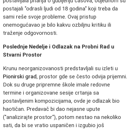
postavljala pitanja o gubljenju časova, odjednom su
postajali "odrasli ljudi od 18 godina" koji treba da
sami reše svoje probleme. Ovaj pristup
onemogućavao je bilo kakvu ozbiljnu kritiku ili
traženje odgovornosti.
Poslednje Nedelje i Odlazak na Probni Rad u
Stvarni Prostor
Krunu neorganizovanosti predstavljali su izleti u
Pionirski grad
, prostor gde se često odvija prijemni.
Dok su druge pripremne škole imale redovne
termine i organizovane sesije crtanja sa
postavljenim kompozicijama, ovde je odlazak bio
haotičan. Predavač bi dao nejasne upute
("analizirajte prostor"), potom nestao na nekoliko
sati, da bi se vratio uspaničen i izgubio još