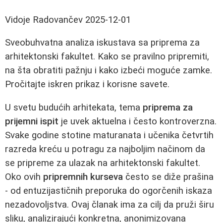
Vidoje Radovančev
2025-12-01
Sveobuhvatna analiza iskustava sa priprema za
arhitektonski fakultet. Kako se pravilno pripremiti,
na šta obratiti pažnju i kako izbeći moguće zamke.
Pročitajte iskren prikaz i korisne savete.
U svetu budućih arhitekata, tema
priprema za
prijemni ispit
je uvek aktuelna i često kontroverzna.
Svake godine stotine maturanata i učenika četvrtih
razreda kreću u potragu za najboljim načinom da
se pripreme za ulazak na arhitektonski fakultet.
Oko ovih
pripremnih kurseva
često se diže prašina
- od entuzijastičnih preporuka do ogorčenih iskaza
nezadovoljstva. Ovaj članak ima za cilj da pruži širu
sliku, analizirajući konkretna, anonimizovana