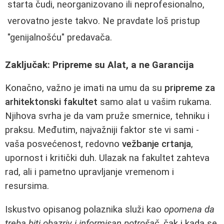
starta čudi, neorganizovano ili neprofesionalno,
verovatno jeste takvo. Ne pravdate loš pristup
"genijalnošću" predavača.
Zaključak: Pripreme su Alat, a ne Garancija
Konačno, važno je imati na umu da su
pripreme za
arhitektonski fakultet
samo alat u vašim rukama.
Njihova svrha je da vam pruže smernice, tehniku i
praksu. Međutim, najvažniji faktor ste vi sami -
vaša posvećenost, redovno
vežbanje crtanja
,
upornost i kritički duh. Ulazak na fakultet zahteva
rad, ali i pametno upravljanje vremenom i
resursima.
Iskustvo opisanog polaznika služi kao
opomena da
treba biti obazriv i informisan potrošač
, čak i kada se