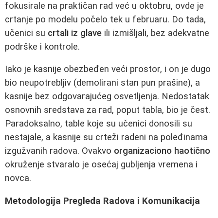
fokusirale na praktičan rad već u oktobru, ovde je
crtanje po modelu počelo tek u februaru. Do tada,
učenici su
crtali iz glave
ili izmišljali, bez adekvatne
podrške i kontrole.
Iako je kasnije obezbeđen veći prostor, i on je dugo
bio neupotrebljiv (demolirani stan pun prašine), a
kasnije bez odgovarajućeg osvetljenja. Nedostatak
osnovnih sredstava za rad, poput tabla, bio je čest.
Paradoksalno, table koje su učenici donosili su
nestajale, a kasnije su crteži radeni na poleđinama
izgužvanih radova. Ovakvo
organizaciono haotično
okruženje stvaralo je osećaj gubljenja vremena i
novca.
Metodologija Pregleda Radova i Komunikacija