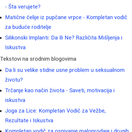
- Šta verujete?
Matične ćelije iz pupčane vrpce - Kompletan vodič
za buduće roditelje
Silikonski Implanti: Da Ili Ne? Različita Mišljenja i
Iskustva
Tekstovi na srodnim blogovima
Da li su velike stidne usne problem u seksualnom
životu?
Trčanje kao način života - Saveti, motivacija i
iskustva
Joga za Lice: Kompletan Vodič za Vežbe,
Rezultate i Iskustva
Kompletan vodič za osnivanje maloprodaje i drugih