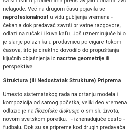
sa sinusnim problemima predstavljalo dodatni izvor
nelagode. Već na drugom času pojavila se
neprofesionalnost
u vidu gubljenja vremena -
čekanja dok predavač završi privatne razgovore,
odlazi na ručak ili kuva kafu. Još uznemirujuće bilo
je slanje polaznika u prodavnicu po cigare tokom
časova, što je direktno dovodilo do propuštanja
ključnih objašnjenja iz
nacrtne geometrije
ili
perspektive
.
Struktura (ili Nedostatak Strukture) Priprema
Umesto sistematskog rada na crtanju modela i
kompozicija od samog početka, veliki deo vremena
odlazio je na
filozofske diskusije
o smislu života,
novom svetskom poretku, i - iznenadujuće često -
fudbalu. Dok su se pripreme kod drugih predavača