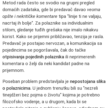
Metod rada često se svodio na grupni pregled
domaćih zadataka, gde bi predavač davao
veoma
opšte i nekritičke komentare
tipa "linije ti ne valjaju,
nacrtaj ih bolje". Za polaznike sa individualnim
stilom, gledanje tuđih grešaka nije imalo nikakvu
korist. Kako se prijemni približavao, tenzija je rasla.
Predavač je postajao nervozan, a komunikacija sa
pojedincima se pogoršavala, čak do tačke
otpisivanja pojedinih polaznika
ili neprimerenih
komentara o želji da neki kandidat padne na
prijemnom.
Poseban problem predstavljala je
nepostojana slika
o polaznicima
. U jednom trenutku bili su "nezreli
tinejdžeri bez pojma o životu" kojima je potrebno
filozofsko vodenje, a u drugom, kada bi se