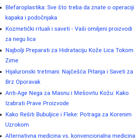
Blefaroplastika: Sve što treba da znate o operaciji
kapaka i podočnjaka
Kozmetički rituali i saveti - Vaši omiljeni proizvodi
za negu lica
Najbolji Preparati za Hidrataciju Kože Lica Tokom
Zime
Hijaluronski tretmani: Najčešća Pitanja i Saveti za
Brz Oporavak
Anti-Age Nega za Masnu i Mešovitu Kožu: Kako
Izabrati Prave Proizvode
Kako Rešiti Bubuljice i Fleke: Potraga za Korenim
Uzrokom
Alternativna medicina vs. konvencionalna medicina