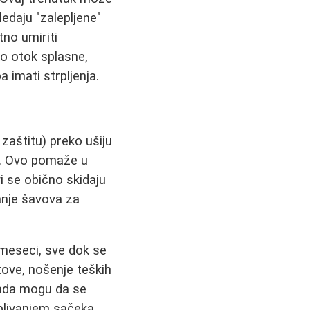
edaju "zalepljene"
tno umiriti
o otok splasne,
ba imati strpljenja.
 zaštitu) preko ušiju
a. Ovo pomaže u
i se obično skidaju
anje šavova za
o meseci, sve dok se
ove, nošenje teških
kada mogu da se
 plivanjem sačeka