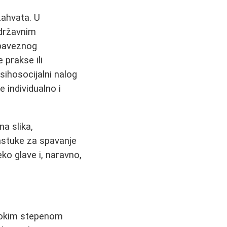
zahvata. U
 državnim
obaveznog
 prakse ili
sihosocijalni nalog
e individualno i
a slika,
astuke za spavanje
ko glave i, naravno,
isokim stepenom