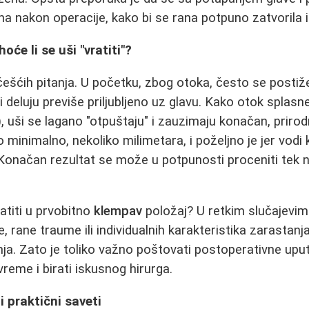
 nakon operacije, kako bi se rana potpuno zatvorila i s
oće li se uši "vratiti"?
češćih pitanja. U početku, zbog otoka, često se postiž
ši deluju previše priljubljeno uz glavu. Kako otok splasn
 uši se lagano "otpuštaju" i zauzimaju konačan, prirodn
 minimalno, nekoliko milimetara, i poželjno je jer vodi
Konačan rezultat se može u potpunosti proceniti tek 
atiti u prvobitno
klempav
položaj? U retkim slučajevim
, rane traume ili individualnih karakteristika zarastan
ja. Zato je toliko važno poštovati postoperativne upute
reme i birati iskusnog hirurga.
i praktični saveti