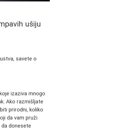
empavih ušiju
kustva, savete o
ih koje izaziva mnogo
rak. Ako razmišljate
ti prirodni, koliko
oji da vam pruži
li da donesete