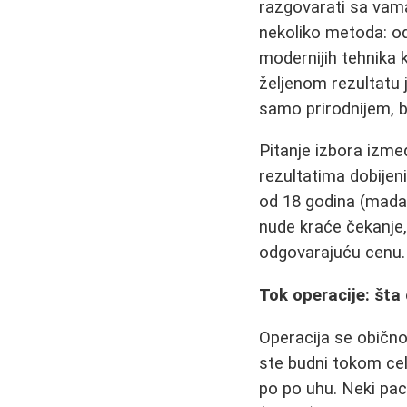
razgovarati sa vama
nekoliko metoda: od
modernijih tehnika 
željenom rezultatu j
samo prirodnijem, 
Pitanje izbora izmeđ
rezultatima dobije
od 18 godina (mada j
nude kraće čekanje,
odgovarajuću cenu. 
Tok operacije: šta
Operacija se obično 
ste budni tokom cel
po po uhu. Neki pac