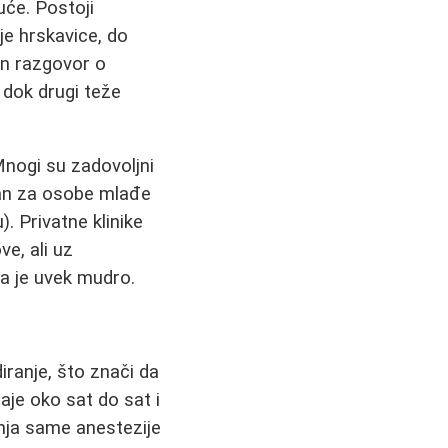
uće. Postoji
je hrskavice, do
ren razgovor o
, dok drugi teže
Mnogi su zadovoljni
tan za osobe mlađe
. Privatne klinike
e, ali uz
a je uvek mudro.
iranje, što znači da
aje oko sat do sat i
anja same anestezije