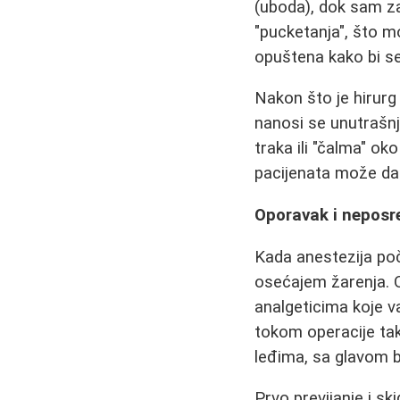
(uboda), dok sam za
"pucketanja", što mo
opuštena kako bi se
Nakon što je hirurg
nanosi se unutrašnje
traka ili "čalma" ok
pacijenata može da
Oporavak i nepos
Kada anestezija poč
osećajem žarenja. Ov
analgeticima koje v
tokom operacije tak
leđima, sa glavom b
Prvo previjanje i s