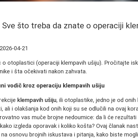
 Sve što treba da znate o operaciji kl
2026-04-21
 otoplastici (operaciji klempavih ušiju). Pročitajte is
nike i šta očekivati nakon zahvata.
ni vodič kroz operaciju klempavih ušiju
rekcije
klempavih ušiju
, ili otoplastike, jedno je od on
i, ali i olakšanja kod onih koji su se odlučili na ovaj ko
ovatno vas muče brojne nedoumice: da li će rezultati bi
 kako izgleda oporavak i koliko košta? Ovaj članak nast
 na osnovu brojnih iskustava i pitanja, kako biste mog