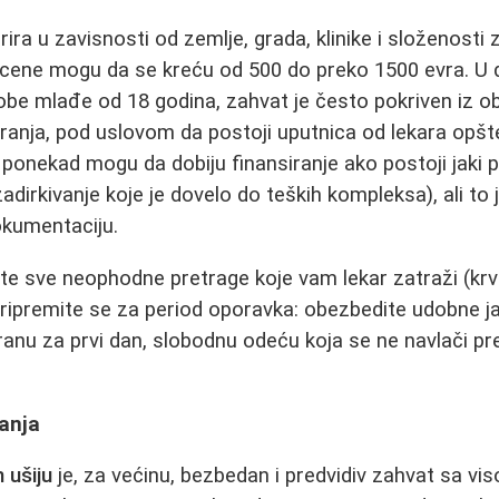
ira u zavisnosti od zemlje, grada, klinike i složenosti 
 cene mogu da se kreću od 500 do preko 1500 evra. U
be mlađe od 18 godina, zahvat je često pokriven iz 
anja, pod uslovom da postoji uputnica od lekara opšte
i ponekad mogu da dobiju finansiranje ako postoji jaki p
adirkivanje koje je dovelo do teških kompleksa), ali to j
kumentaciju.
ite sve neophodne pretrage koje vam lekar zatraži (krvn
Pripremite se za period oporavka: obezbedite udobne j
ranu za prvi dan, slobodnu odeću koja se ne navlači pre
anja
 ušiju
je, za većinu, bezbedan i predvidiv zahvat sa v