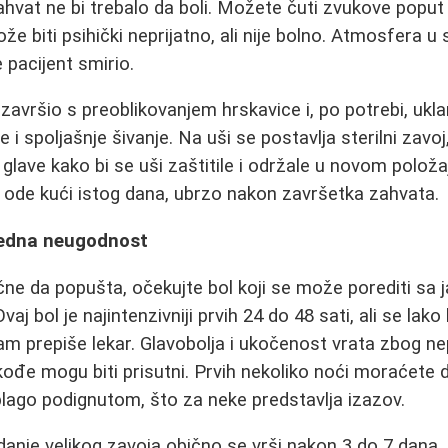
hvat ne bi trebalo da boli. Možete čuti zvukove poput r
že biti psihički neprijatno, ali nije bolno. Atmosfera u 
 pacijent smirio.
 završio s preoblikovanjem hrskavice i, po potrebi, ukl
 i spoljašnje šivanje. Na uši se postavlja sterilni zavoj
o glave kako bi se uši zaštitile i održale u novom položa
 ode kući istog dana, ubrzo nakon završetka zahvata.
redna neugodnost
ne da popušta, očekujte bol koji se može porediti sa j
aj bol je najintenzivniji prvih 24 do 48 sati, ali se lako
am prepiše lekar. Glavobolja i ukočenost vrata zbog n
ođe mogu biti prisutni. Prvih nekoliko noći moraćete 
lago podignutom, što za neke predstavlja izazov.
kidanje velikog zavoja obično se vrši nakon 3 do 7 dana