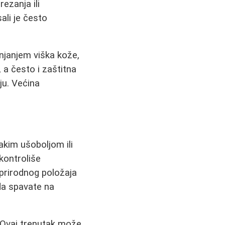
ezanja ili
sali je često
anjanjem viška kože,
, a često i zaštitna
ju. Većina
akim ušoboljom ili
 kontroliše
eprirodnog položaja
da spavate na
. Ovaj trenutak može