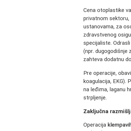
Cena otoplastike var
privatnom sektoru,
ustanovama, za oso
zdravstvenog osigur
specijaliste. Odrasl
(npr. dugogodišnje z
zahteva dodatnu do
Pre operacije, obav
koagulacija, EKG). 
na leđima, laganu h
strpljenje.
Zaključna razmišlj
Operacija
klempavih