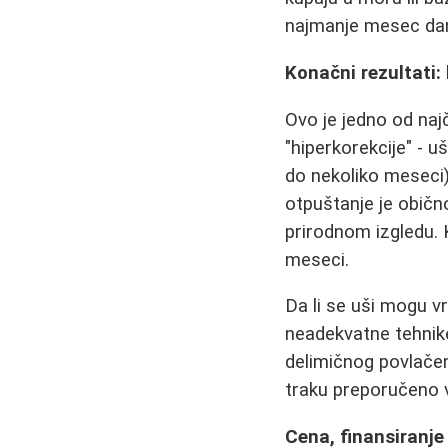
najmanje mesec dana
Konačni rezultati: h
Ovo je jedno od naj
"hiperkorekcije" - u
do nekoliko meseci),
otpuštanje je obično
prirodnom izgledu. 
meseci.
Da li se uši mogu vr
neadekvatne tehnike
delimičnog povlačen
traku preporučeno v
Cena, finansiranje 