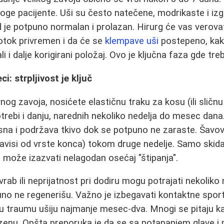
oge pacijente. Uši su često natečene, modrikaste i izgl
ed je potpuno normalan i prolazan. Hirurg će vas verova
otok privremen i da će se
klempave uši
postepeno, kak
 ali i dalje korigirani položaj. Ovo je ključna faza gde tre
i: strpljivost je ključ
og zavoja, nosićete elastičnu traku za kosu (ili sličnu
trebi i danju, narednih nekoliko nedelja do mesec dan
 sna i podržava tkivo dok se potpuno ne zaraste. Šavov
(zavisi od vrste konca) tokom druge nedelje. Samo skid
li može izazvati nelagodan osećaj "štipanja".
vrab ili neprijatnost pri dodiru mogu potrajati nekolik
no ne regenerišu. Važno je izbegavati kontaktne sport
kvu traumu ušiju najmanje mesec-dva. Mnogi se pitaju 
azenu. Opšta preporuka je da se sa potapanjem glave i