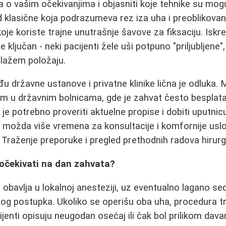
 o vašim očekivanjima i objasniti koje tehnike su mog
 klasične koja podrazumeva rez iza uha i preoblikovan
koje koriste trajne unutrašnje šavove za fiksaciju. Isk
e ključan - neki pacijenti žele uši potpuno "priljubljene"
blažem položaju.
u državne ustanove i privatne klinike lična je odluka. 
nim u državnim bolnicama, gde je zahvat često bespla
e potrebno proveriti aktuelne propise i dobiti uputnicu)
 možda više vremena za konsultacije i komfornije uslov
Traženje preporuke i pregled prethodnih radova hirurg
 očekivati na dan zahvata?
obavlja u lokalnoj anesteziji, uz eventualno lagano sed
og postupka. Ukoliko se operišu oba uha, procedura tr
ijenti opisuju neugodan osećaj ili čak bol prilikom dav