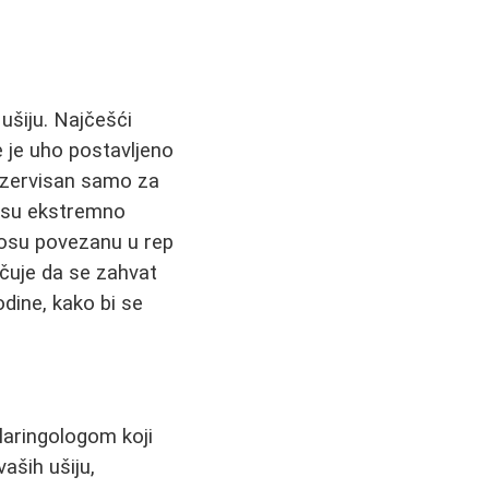
e ušiju. Najčešći
e je uho postavljeno
ezervisan samo za
nisu ekstremno
 kosu povezanu u rep
učuje da se zahvat
dine, kako bi se
olaringologom koji
aših ušiju,