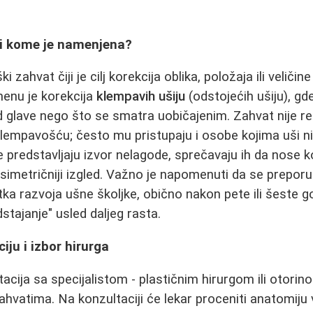
.
 i kome je namenjena?
i zahvat čiji je cilj korekcija oblika, položaja ili veličin
menu je korekcija
klempavih ušiju
(odstojećih ušiju), gd
 glave nego što se smatra uobičajenim. Zahvat nije r
lempavošću; često mu pristupaju i osobe kojima uši 
ne predstavljaju izvor nelagode, sprečavaju ih da nose
e simetričniji izgled. Važno je napomenuti da se prepor
ka razvoja ušne školjke, obično nakon pete ili šeste go
stajanje" usled daljeg rasta.
iju i izbor hirurga
tacija sa specijalistom - plastičnim hirurgom ili otorin
hvatima. Na konzultaciji će lekar proceniti anatomiju v