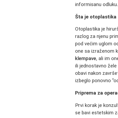
informisanu odluku
Šta je otoplastika
Otoplastika je hiruršk
razlog za njenu pri
pod većim uglom od
one sa izraženom k
klempave
, ali im o
ili jednostavno žel
obavi nakon završet
izbeglo ponovno "od
Priprema za operac
Prvi korak je konzul
se bavi estetskim za