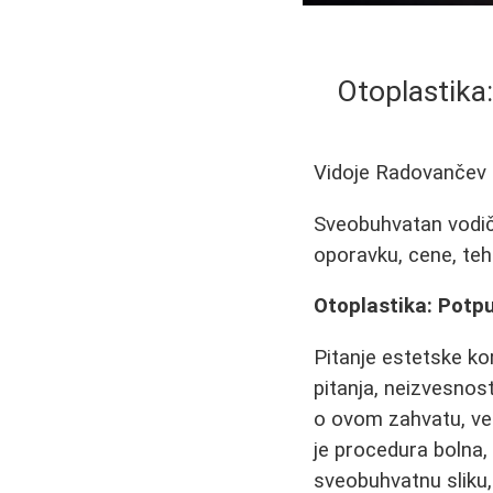
Otoplastika:
Vidoje Radovančev
Sveobuhvatan vodič o
oporavku, cene, teh
Otoplastika: Potpu
Pitanje estetske ko
pitanja, neizvesnost
o ovom zahvatu, ver
je procedura bolna,
sveobuhvatnu sliku,