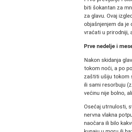
biti šokantan za mn
za glavu. Ovaj izgl
objašnjenjem da je 
vraćati u prirodniji,
Prve nedelje i mesec
Nakon skidanja glavn
tokom noći, a po po
zaštiti ušiju tokom
ili sami resorbuju 
većinu nije bolno, a
Osećaj utrnulosti, s
nervna vlakna potpu
naočara ili bilo ka
kupaju u moru ili b