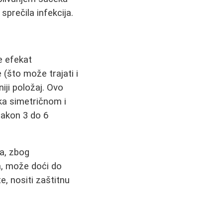
prečila infekcija.
e efekat
e (što može trajati i
iji položaj. Ovo
 ka simetričnom i
nakon 3 do 6
a, zbog
ja, može doći do
, nositi zaštitnu