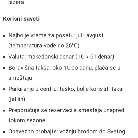
jezera
Korisni saveti
Najbolje vreme za posetu: jul i avgust
(temperatura vode do 26°C)
Valuta: makedonski denar (1€ ≈ 61 denar)
Boravišna taksa: oko 1€ po danu, plaća se u
smeštaju
Parkiranje u centru: teško, bolje koristiti taksi
(jeftin)
Preporučuje se rezervacija smeštaja unapred
tokom sezone
Obavezno probajte: vožnju brodom do Svetog