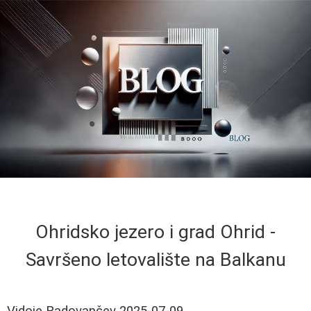
Ohridsko jezero i grad Ohrid -
Savršeno letovalište na Balkanu
Vidoje Radovančev
2025-07-09