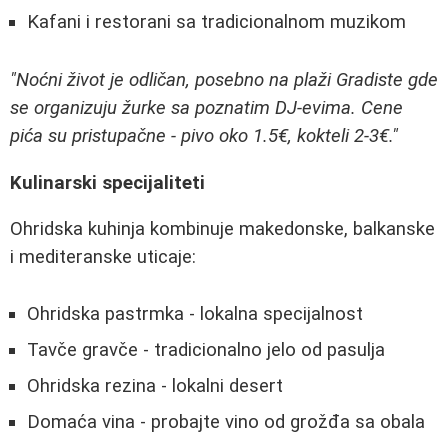
Kafani i restorani sa tradicionalnom muzikom
"Noćni život je odličan, posebno na plaži Gradiste gde
se organizuju žurke sa poznatim DJ-evima. Cene
pića su pristupačne - pivo oko 1.5€, kokteli 2-3€."
Kulinarski specijaliteti
Ohridska kuhinja kombinuje makedonske, balkanske
i mediteranske uticaje:
Ohridska pastrmka - lokalna specijalnost
Tavče gravče - tradicionalno jelo od pasulja
Ohridska rezina - lokalni desert
Domaća vina - probajte vino od grožđa sa obala