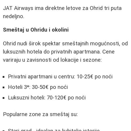
JAT Airways ima direktne letove za Ohrid tri puta
nedeljno.
Smeštaj u Ohridu i okolini
Ohrid nudi širok spektar smeštajnih mogućnosti, od
luksuznih hotela do privatnih apartmana. Cene
variraju u zavisnosti od lokacije i sezone:
Privatni apartmani u centru: 10-25€ po noći
Hoteli 3*: 30-50€ po noći
Luksuzni hoteli: 70-120€ po noći
Popularne zone za smeštaj su:
Stari grad - idealan za ljubitelje istorije