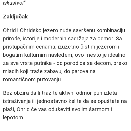
iskustvo!"
Zaključak
Ohrid i Ohridsko jezero nude savršenu kombinaciju
prirode, istorije i modernih sadržaja za odmor. Sa
pristupačnim cenama, izuzetno čistim jezerom i
bogatim kulturnim nasleđem, ovo mesto je idealno
za sve vrste putnika - od porodica sa decom, preko
mladih koji traže zabavu, do parova na
romantičnom putovanju.
Bez obzira da li tražite aktivni odmor pun izleta i
istraživanja ili jednostavno želite da se opuštate na
plaži, Ohrid će vas oduševiti svojim šarmom i
lepotom.