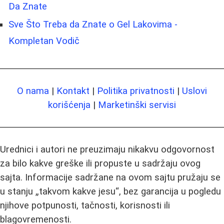
Da Znate
Sve Što Treba da Znate o Gel Lakovima -
Kompletan Vodič
O nama
|
Kontakt
|
Politika privatnosti
|
Uslovi
korišćenja
|
Marketinški servisi
Urednici i autori ne preuzimaju nikakvu odgovornost
za bilo kakve greške ili propuste u sadržaju ovog
sajta. Informacije sadržane na ovom sajtu pružaju se
u stanju „takvom kakve jesu“, bez garancija u pogledu
njihove potpunosti, tačnosti, korisnosti ili
blagovremenosti.