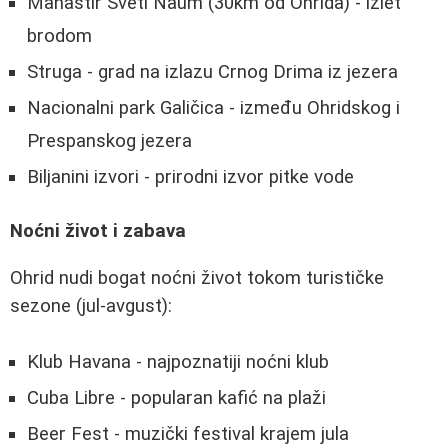
Manastir Sveti Naum (30km od Ohrida) - izlet
brodom
Struga - grad na izlazu Crnog Drima iz jezera
Nacionalni park Galičica - između Ohridskog i
Prespanskog jezera
Biljanini izvori - prirodni izvor pitke vode
Noćni život i zabava
Ohrid nudi bogat noćni život tokom turističke
sezone (jul-avgust):
Klub Havana - najpoznatiji noćni klub
Cuba Libre - popularan kafić na plaži
Beer Fest - muzički festival krajem jula