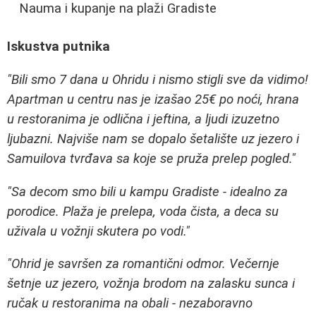
Nauma i kupanje na plaži Gradiste
Iskustva putnika
"Bili smo 7 dana u Ohridu i nismo stigli sve da vidimo!
Apartman u centru nas je izašao 25€ po noći, hrana
u restoranima je odlična i jeftina, a ljudi izuzetno
ljubazni. Najviše nam se dopalo šetalište uz jezero i
Samuilova tvrđava sa koje se pruža prelep pogled."
"Sa decom smo bili u kampu Gradiste - idealno za
porodice. Plaža je prelepa, voda čista, a deca su
uživala u vožnji skutera po vodi."
"Ohrid je savršen za romantični odmor. Večernje
šetnje uz jezero, vožnja brodom na zalasku sunca i
ručak u restoranima na obali - nezaboravno