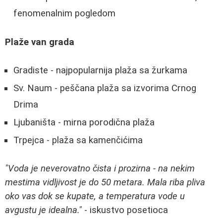
fenomenalnim pogledom
Plaže van grada
Gradiste - najpopularnija plaža sa žurkama
Sv. Naum - peščana plaža sa izvorima Crnog
Drima
Ljubaništa - mirna porodična plaža
Trpejca - plaža sa kamenčićima
"Voda je neverovatno čista i prozirna - na nekim
mestima vidljivost je do 50 metara. Mala riba pliva
oko vas dok se kupate, a temperatura vode u
avgustu je idealna."
- iskustvo posetioca