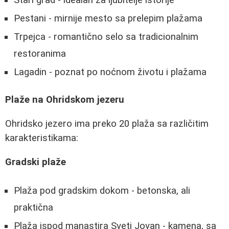
Pestani - mirnije mesto sa prelepim plažama
Trpejca - romantično selo sa tradicionalnim
restoranima
Lagadin - poznat po noćnom životu i plažama
Plaže na Ohridskom jezeru
Ohridsko jezero ima preko 20 plaža sa različitim
karakteristikama:
Gradski plaže
Plaža pod gradskim dokom - betonska, ali
praktična
Plaža ispod manastira Sveti Jovan - kamena, sa