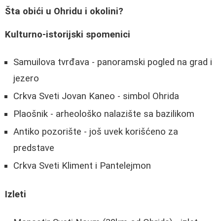
Šta obići u Ohridu i okolini?
Kulturno-istorijski spomenici
Samuilova tvrđava - panoramski pogled na grad i
jezero
Crkva Sveti Jovan Kaneo - simbol Ohrida
Plaošnik - arheološko nalazište sa bazilikom
Antiko pozorište - još uvek korišćeno za
predstave
Crkva Sveti Kliment i Pantelejmon
Izleti