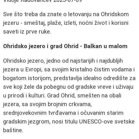
Sve što treba da znate o letovanju na Ohridskom
jezeru - smeštaj, plaže, izleti, noćni život i korisni
saveti iz prve ruke.
Ohridsko jezero i grad Ohrid - Balkan u malom
Ohridsko jezero, jedno od najstarijih i najdubljih
jezera u Evropi, sa svojim kristalno čistim vodama i
bogatom istorijom, predstavlja idealno odredište za
sve koji žele da pobegnu od gradske vreve i uživaju
u prirodi i kulturi. Grad Ohrid, smešten na obali
jezera, sa svojim brojnim crkvama,
srednjovekovnim tvrđavama i očuvanim starim
gradskim jezgrom, nosi titulu UNESCO-ove svetske
baštine.