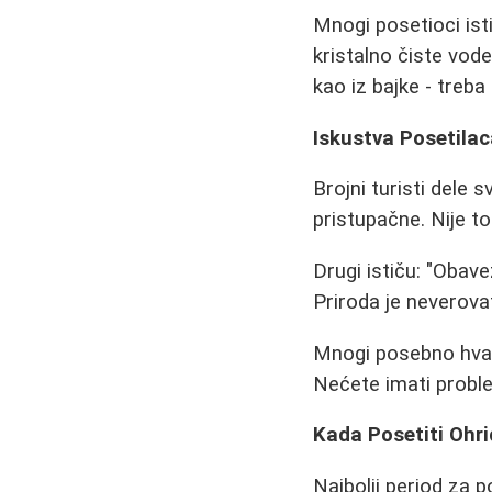
Mnogi posetioci ist
kristalno čiste vode
kao iz bajke - treba
Iskustva Posetila
Brojni turisti dele 
pristupačne. Nije t
Drugi ističu: "Oba
Priroda je neverovat
Mnogi posebno hvale
Nećete imati proble
Kada Posetiti Ohr
Najbolji period za p