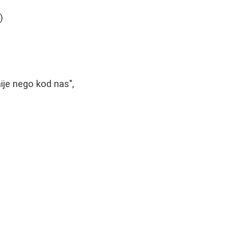
)
ije nego kod nas",