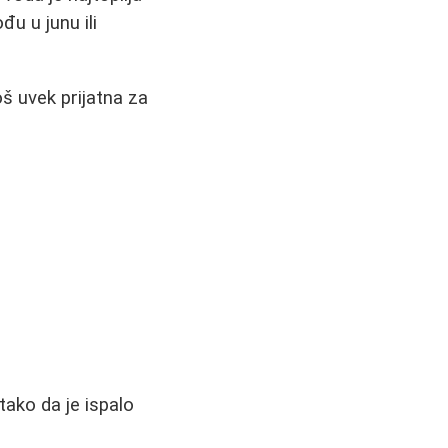
đu u junu ili
još uvek prijatna za
tako da je ispalo