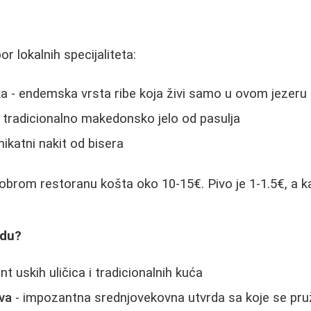
or lokalnih specijaliteta:
a - endemska vrsta ribe koja živi samo u ovom jezeru
 tradicionalno makedonsko jelo od pasulja
unikatni nakit od bisera
obrom restoranu košta oko 10-15€. Pivo je 1-1.5€, a k
idu?
int uskih uličica i tradicionalnih kuća
va
- impozantna srednjovekovna utvrda sa koje se pru