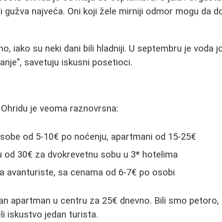
e i gužva najveća. Oni koji žele mirniji odmor mogu da do
no, iako su neki dani bili hladniji. U septembru je voda 
anje", savetuju iskusni posetioci.
Ohridu je veoma raznovrsna:
 sobe od 5-10€ po noćenju, apartmani od 15-25€
u od 30€ za dvokrevetnu sobu u 3* hotelima
 za avanturiste, sa cenama od 6-7€ po osobi
an apartman u centru za 25€ dnevno. Bili smo petoro, 
i iskustvo jedan turista.