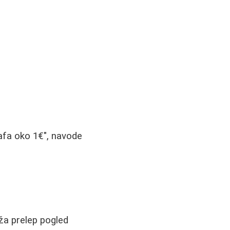
afa oko 1€", navode
ža prelep pogled