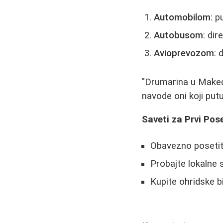
Automobilom
: p
Autobusom
: dir
Avioprevozom
: 
"Drumarina u Makedo
navode oni koji putu
Saveti za Prvi Pos
Obavezno posetit
Probajte lokalne s
Kupite ohridske bi