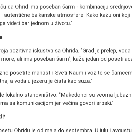
iču da Ohrid ima poseban šarm - kombinaciju srednjov
 i autentične balkanske atmosfere. Kako kažu oni koji su
 ga videti bar jednom u životu."
ca
svoja pozitivna iskustva sa Ohrida. "Grad je prelep, voda
o more, ali ima poseban šarm", kaže jedan od posetilac
vezno posetite manastir Sveti Naum i vozite se čamce
na, a voda u jezeru je čista kao suza."
 lokalno stanovništvo: "Makedonci su veoma ljubazni i
ma sa komunikacijom jer većina govori srpski."
id?
osetu Ohridu je od maja do septembra. U julu i avgustu 