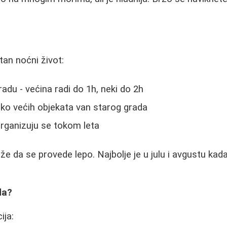
tan noćni život:
adu - većina radi do 1h, neki do 2h
iko većih objekata van starog grada
rganizuju se tokom leta
ože da se provede lepo. Najbolje je u julu i avgustu kada 
da?
ija: