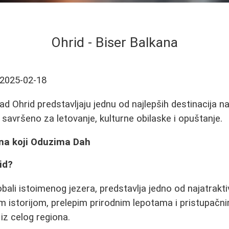
Ohrid - Biser Balkana
2025-02-18
ad Ohrid predstavljaju jednu od najlepših destinacija na
savršeno za letovanje, kulturne obilaske i opuštanje.
ana koji Oduzima Dah
id?
ali istoimenog jezera, predstavlja jedno od najatraktiv
 istorijom, prelepim prirodnim lepotama i pristupačn
 iz celog regiona.