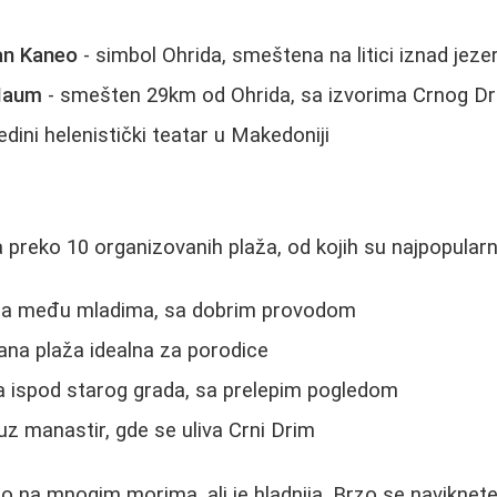
an Kaneo
- simbol Ohrida, smeštena na litici iznad jeze
 Naum
- smešten 29km od Ohrida, sa izvorima Crnog D
jedini helenistički teatar u Makedoniji
 preko 10 organizovanih plaža, od kojih su najpopularni
na među mladima, sa dobrim provodom
ana plaža idealna za porodice
 ispod starog grada, sa prelepim pogledom
uz manastir, gde se uliva Crni Drim
go na mnogim morima, ali je hladnija. Brzo se naviknete 