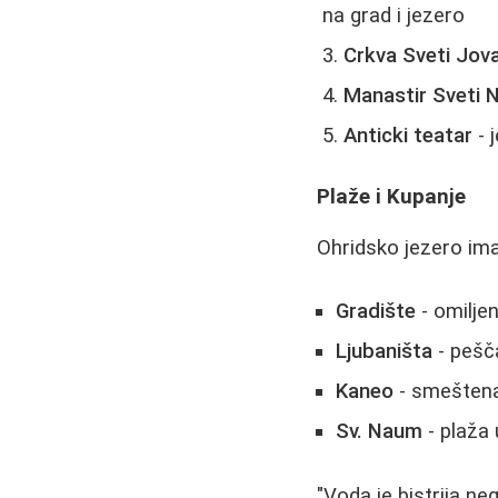
na grad i jezero
Crkva Sveti Jov
Manastir Sveti
Anticki teatar
- 
Plaže i Kupanje
Ohridsko jezero ima
Gradište
- omilje
Ljubaništa
- pešč
Kaneo
- smeštena
Sv. Naum
- plaža 
"Voda je bistrija ne