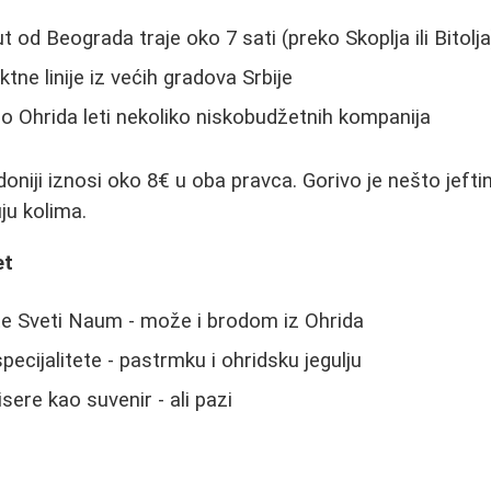
ut od Beograda traje oko 7 sati (preko Skoplja ili Bitolja
ektne linije iz većih gradova Srbije
do Ohrida leti nekoliko niskobudžetnih kompanija
niji iznosi oko 8€ u oba pravca. Gorivo je nešto jeftin
ju kolima.
et
e Sveti Naum - može i brodom iz Ohrida
pecijalitete - pastrmku i ohridsku jegulju
sere kao suvenir - ali pazi