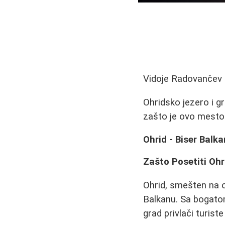
Vidoje Radovančev
Ohridsko jezero i gr
zašto je ovo mesto 
Ohrid - Biser Balk
Zašto Posetiti Ohr
Ohrid, smešten na ob
Balkanu. Sa bogatom
grad privlači turiste