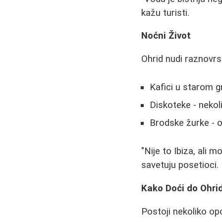
kažu turisti.
Noćni Život
Ohrid nudi raznovrs
Kafici u starom gr
Diskoteke - nekol
Brodske žurke - o
"Nije to Ibiza, ali m
savetuju posetioci.
Kako Doći do Ohri
Postoji nekoliko opc