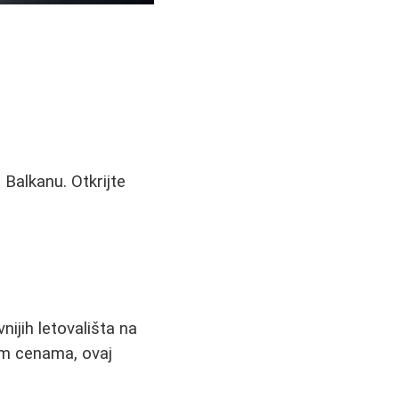
 Balkanu. Otkrijte
nijih letovališta na
im cenama, ovaj