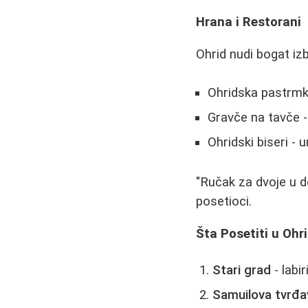
Hrana i Restorani
Ohrid nudi bogat izb
Ohridska pastrmk
Gravče na tavče -
Ohridski biseri - 
"Ručak za dvoje u d
posetioci.
Šta Posetiti u Ohr
Stari grad
- labir
Samuilova tvrđa