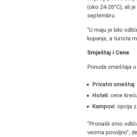
(oko 24-26°C), ali j
septembru.
"U maju je bilo odlič
kupanje, a turista m
Smještaj i Cene
Ponuda smeštaja u 
Privatni smeštaj
:
Hoteli
: cene kreć
Kampovi
: opcija
"Pronašli smo odlič
veoma povoljno", del