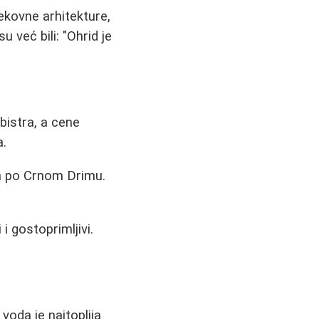
ekovne arhitekture,
 već bili: "Ohrid je
 bistra, a cene
a.
m po Crnom Drimu.
 gostoprimljivi.
voda je najtoplija