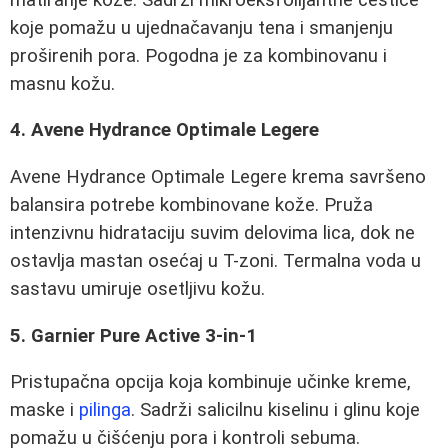
koje pomažu u ujednačavanju tena i smanjenju
proširenih pora. Pogodna je za kombinovanu i
masnu kožu.
4. Avene Hydrance Optimale Legere
Avene Hydrance Optimale Legere krema savršeno
balansira potrebe kombinovane kože. Pruža
intenzivnu hidrataciju suvim delovima lica, dok ne
ostavlja mastan osećaj u T-zoni. Termalna voda u
sastavu umiruje osetljivu kožu.
5. Garnier Pure Active 3-in-1
Pristupačna opcija koja kombinuje učinke kreme,
maske i
pilinga
. Sadrži salicilnu kiselinu i glinu koje
pomažu u čišćenju pora i kontroli sebuma.