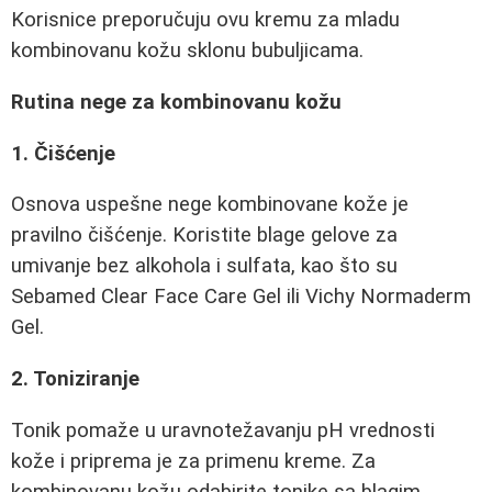
Korisnice preporučuju ovu kremu za mladu
kombinovanu kožu sklonu bubuljicama.
Rutina nege za kombinovanu kožu
1. Čišćenje
Osnova uspešne nege kombinovane kože je
pravilno čišćenje. Koristite blage gelove za
umivanje bez alkohola i sulfata, kao što su
Sebamed Clear Face Care Gel ili Vichy Normaderm
Gel.
2. Toniziranje
Tonik pomaže u uravnotežavanju pH vrednosti
kože i priprema je za primenu kreme. Za
kombinovanu kožu odabirite tonike sa blagim