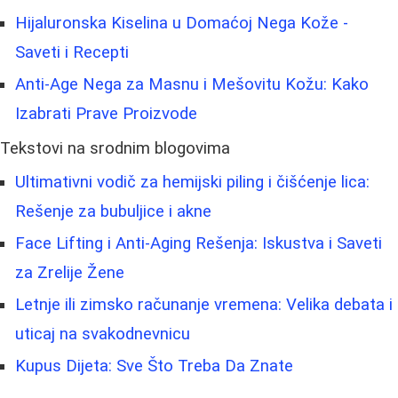
Hijaluronska Kiselina u Domaćoj Nega Kože -
Saveti i Recepti
Anti-Age Nega za Masnu i Mešovitu Kožu: Kako
Izabrati Prave Proizvode
Tekstovi na srodnim blogovima
Ultimativni vodič za hemijski piling i čišćenje lica:
Rešenje za bubuljice i akne
Face Lifting i Anti-Aging Rešenja: Iskustva i Saveti
za Zrelije Žene
Letnje ili zimsko računanje vremena: Velika debata i
uticaj na svakodnevnicu
Kupus Dijeta: Sve Što Treba Da Znate