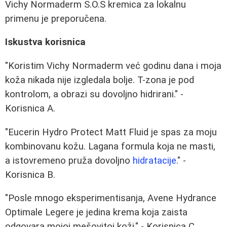
Vichy Normaderm S.O.S kremica za lokalnu
primenu je preporučena.
Iskustva korisnica
"Koristim Vichy Normaderm već godinu dana i moja
koža nikada nije izgledala bolje. T-zona je pod
kontrolom, a obrazi su dovoljno hidrirani." -
Korisnica A.
"Eucerin Hydro Protect Matt Fluid je spas za moju
kombinovanu kožu. Lagana formula koja ne masti,
a istovremeno pruža dovoljno
hidratacije
." -
Korisnica B.
"Posle mnogo eksperimentisanja, Avene Hydrance
Optimale Legere je jedina krema koja zaista
odgovara mojoj mešovitoj koži." - Korisnica C.