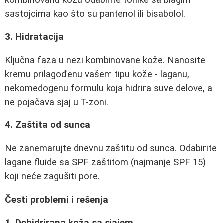
sastojcima kao što su pantenol ili bisabolol.
3. Hidratacija
Ključna faza u nezi kombinovane kože. Nanosite
kremu prilagođenu vašem tipu kože - laganu,
nekomedogenu formulu koja hidrira suve delove, a
ne pojačava sjaj u T-zoni.
4. Zaštita od sunca
Ne zanemarujte dnevnu zaštitu od sunca. Odabirite
lagane fluide sa SPF zaštitom (najmanje SPF 15)
koji neće zagušiti pore.
Česti problemi i rešenja
1. Dehidrirana koža sa sjajem