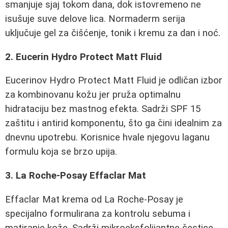
smanjuje sjaj tokom dana, dok istovremeno ne
isušuje suve delove lica. Normaderm serija
uključuje gel za čišćenje, tonik i kremu za dan i noć.
2. Eucerin Hydro Protect Matt Fluid
Eucerinov Hydro Protect Matt Fluid je odličan izbor
za kombinovanu kožu jer pruža optimalnu
hidrataciju bez mastnog efekta. Sadrži SPF 15
zaštitu i antirid komponentu, što ga čini idealnim za
dnevnu upotrebu. Korisnice hvale njegovu laganu
formulu koja se brzo upija.
3. La Roche-Posay Effaclar Mat
Effaclar Mat krema od La Roche-Posay je
specijalno formulirana za kontrolu sebuma i
matiranje kože. Sadrži mikroeksfolijantne čestice