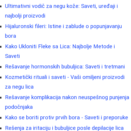
Ultimativni vodič za negu kože: Saveti, uređaji i
najbolji proizvodi
Hijaluronski fileri: Istine i zablude o popunjavanju
bora
Kako Ukloniti Fleke sa Lica: Najbolje Metode i
Saveti
Rešavanje hormonskih bubuljica: Saveti i tretmani
Kozmetički rituali i saveti - Vaši omiljeni proizvodi
za negu lica
Rešavanje komplikacija nakon neuspešnog punjenja
podočnjaka
Kako se boriti protiv prvih bora - Saveti i preporuke
Rešenja za iritaciju i bubuljice posle depilacije lica