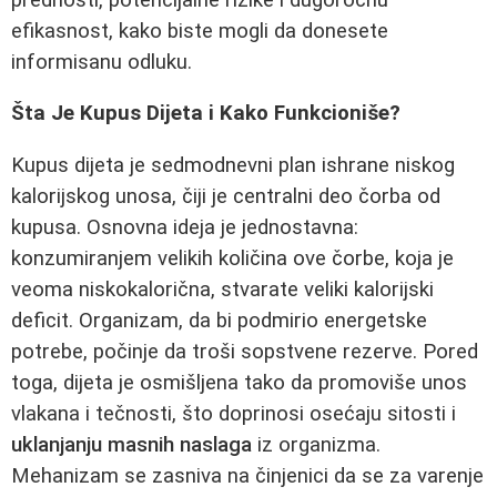
efikasnost, kako biste mogli da donesete
informisanu odluku.
Šta Je Kupus Dijeta i Kako Funkcioniše?
Kupus dijeta je sedmodnevni plan ishrane niskog
kalorijskog unosa, čiji je centralni deo čorba od
kupusa. Osnovna ideja je jednostavna:
konzumiranjem velikih količina ove čorbe, koja je
veoma niskokalorična, stvarate veliki kalorijski
deficit. Organizam, da bi podmirio energetske
potrebe, počinje da troši sopstvene rezerve. Pored
toga, dijeta je osmišljena tako da promoviše unos
vlakana i tečnosti, što doprinosi osećaju sitosti i
uklanjanju masnih naslaga
iz organizma.
Mehanizam se zasniva na činjenici da se za varenje