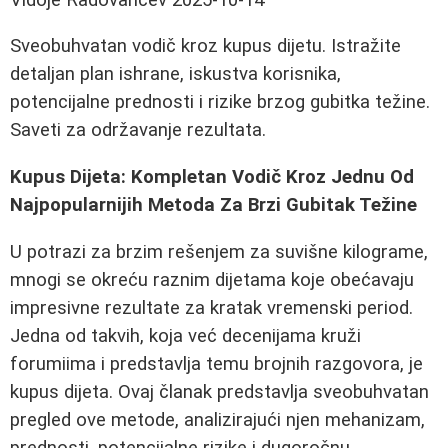
Sveobuhvatan vodič kroz kupus dijetu. Istražite
detaljan plan ishrane, iskustva korisnika,
potencijalne prednosti i rizike brzog gubitka težine.
Saveti za održavanje rezultata.
Kupus Dijeta: Kompletan Vodič Kroz Jednu Od
Najpopularnijih Metoda Za Brzi Gubitak Težine
U potrazi za brzim rešenjem za suvišne kilograme,
mnogi se okreću raznim dijetama koje obećavaju
impresivne rezultate za kratak vremenski period.
Jedna od takvih, koja već decenijama kruži
forumiima i predstavlja temu brojnih razgovora, je
kupus dijeta. Ovaj članak predstavlja sveobuhvatan
pregled ove metode, analizirajući njen mehanizam,
prednosti, potencijalne rizike i dugoročnu