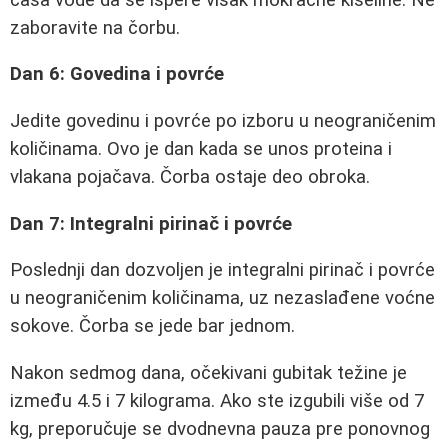
zaboravite na čorbu.
Dan 6: Govedina i povrće
Jedite govedinu i povrće po izboru u neograničenim
količinama. Ovo je dan kada se unos proteina i
vlakana pojačava. Čorba ostaje deo obroka.
Dan 7: Integralni pirinač i povrće
Poslednji dan dozvoljen je integralni pirinač i povrće
u neograničenim količinama, uz nezaslađene voćne
sokove. Čorba se jede bar jednom.
Nakon sedmog dana, očekivani gubitak težine je
između 4.5 i 7 kilograma. Ako ste izgubili više od 7
kg, preporučuje se dvodnevna pauza pre ponovnog