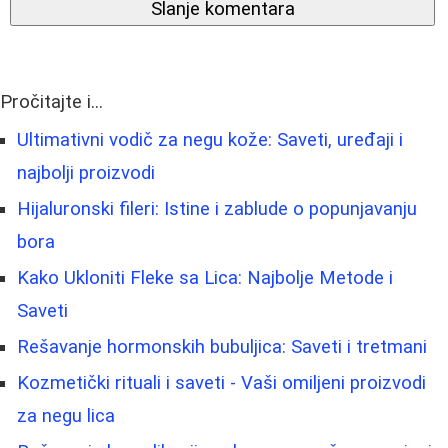
Slanje komentara
Pročitajte i...
Ultimativni vodič za negu kože: Saveti, uređaji i
najbolji proizvodi
Hijaluronski fileri: Istine i zablude o popunjavanju
bora
Kako Ukloniti Fleke sa Lica: Najbolje Metode i
Saveti
Rešavanje hormonskih bubuljica: Saveti i tretmani
Kozmetički rituali i saveti - Vaši omiljeni proizvodi
za negu lica