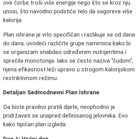
ove čorbe troši više energije nego što se kroz nju
unosi, što navodno podstiče telo da sagoreva više
kalorija.
Plan ishrane je vrlo specifičan i razlikuje se od dana
do dana, uvodeći različite grupe namirnica kako bi
se organizam snabdeo određenim nutrijentima i
sprečila monotonija. Iako se često naziva "čudom",
njena efikasnost leži upravo u strogom kalorijskom
restriktivnom režimu.
Detaljan Sedmodnevni Plan Ishrane
Da biste pravilno pratili dijete, neophodno je
pridržavati se unapred definisanog jelovnika. Evo
kako tipičan plan izgleda:
Dan 1: Voćni dan