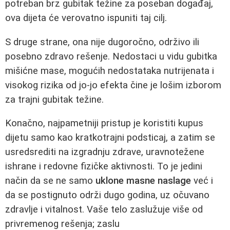
potreban brz gubitak težine za poseban događaj,
ova dijeta će verovatno ispuniti taj cilj.
S druge strane, ona nije dugoročno, održivo ili
posebno zdravo rešenje. Nedostaci u vidu gubitka
mišićne mase, mogućih nedostataka nutrijenata i
visokog rizika od jo-jo efekta čine je lošim izborom
za trajni gubitak težine.
Konačno, najpametniji pristup je koristiti kupus
dijetu samo kao kratkotrajni podsticaj, a zatim se
usredsrediti na izgradnju zdrave, uravnotežene
ishrane i redovne fizičke aktivnosti. To je jedini
način da se ne samo
uklone masne naslage
već i
da se postignuto održi dugo godina, uz očuvano
zdravlje i vitalnost. Vaše telo zaslužuje više od
privremenog rešenja; zaslu