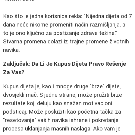
Kao što je jedna korisnica rekla: "Nijedna dijeta od 7
dana neće nikome promeniti način razmišljanja, a
to je ono ključno za postizanje zdrave težine."
Stvarna promena dolazi iz trajne promene životnih
navika.
Zaključak: Da Li Je Kupus Dijeta Pravo Rešenje
Za Vas?
Kupus dijeta je, kao i mnoge druge "brze" dijete,
dvosjekli mač. S jedne strane, može pružiti brze
rezultate koji deluju kao snažan motivacioni
podsticaj. Može poslužiti kao početna tačka za
"resetovanje" vaših navika ishrane i pokretanje
procesa
uklanjanja masnih naslaga
. Ako vam je