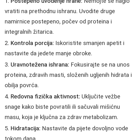
Postepeno uvodenje hrane:
Nemojte se naglo
vratiti na prethodnu ishranu. Uvodite druge
namirnice postepeno, počev od proteina i
integralnih žitarica.
Kontrola porcija:
Iskoristite smanjen apetit i
nastavite da jedete manje obroke.
Uravnotežena ishrana:
Fokusirajte se na unos
proteina, zdravih masti, složenih ugljenih hidrata i
obilja povrća.
Redovna fizička aktivnost:
Uključite vežbe
snage kako biste povratili ili sačuvali mišićnu
masu, koja je ključna za zdrav metabolizam.
Hidratacija:
Nastavite da pijete dovoljno vode
tokom dana.