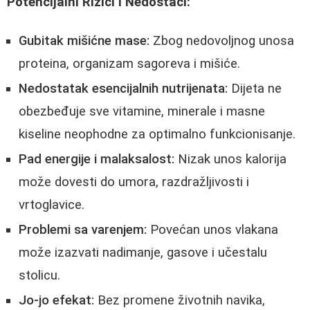
Potencijalni Rizici i Nedostaci:
Gubitak mišićne mase:
Zbog nedovoljnog unosa
proteina, organizam sagoreva i mišiće.
Nedostatak esencijalnih nutrijenata:
Dijeta ne
obezbeđuje sve vitamine, minerale i masne
kiseline neophodne za optimalno funkcionisanje.
Pad energije i malaksalost:
Nizak unos kalorija
može dovesti do umora, razdražljivosti i
vrtoglavice.
Problemi sa varenjem:
Povećan unos vlakana
može izazvati nadimanje, gasove i učestalu
stolicu.
Jo-jo efekat:
Bez promene životnih navika,