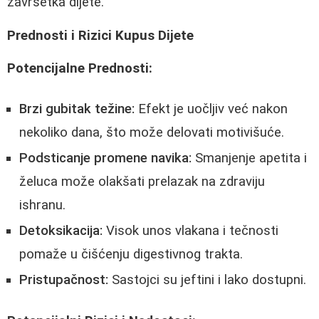
završetka dijete.
Prednosti i Rizici Kupus Dijete
Potencijalne Prednosti:
Brzi gubitak težine:
Efekt je uočljiv već nakon
nekoliko dana, što može delovati motivišuće.
Podsticanje promene navika:
Smanjenje apetita i
želuca može olakšati prelazak na zdraviju
ishranu.
Detoksikacija:
Visok unos vlakana i tečnosti
pomaže u čišćenju digestivnog trakta.
Pristupačnost:
Sastojci su jeftini i lako dostupni.