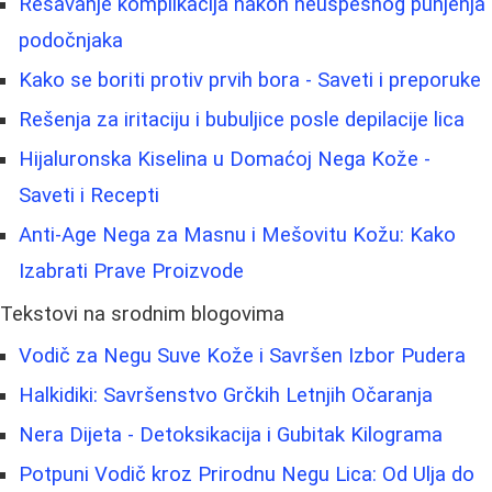
Rešavanje komplikacija nakon neuspešnog punjenja
podočnjaka
Kako se boriti protiv prvih bora - Saveti i preporuke
Rešenja za iritaciju i bubuljice posle depilacije lica
Hijaluronska Kiselina u Domaćoj Nega Kože -
Saveti i Recepti
Anti-Age Nega za Masnu i Mešovitu Kožu: Kako
Izabrati Prave Proizvode
Tekstovi na srodnim blogovima
Vodič za Negu Suve Kože i Savršen Izbor Pudera
Halkidiki: Savršenstvo Grčkih Letnjih Očaranja
Nera Dijeta - Detoksikacija i Gubitak Kilograma
Potpuni Vodič kroz Prirodnu Negu Lica: Od Ulja do