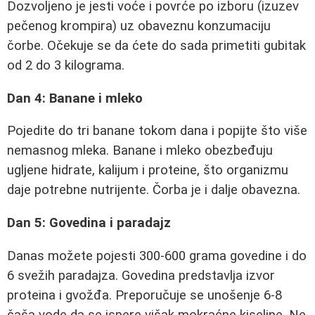
Dozvoljeno je jesti voće i povrće po izboru (izuzev
pečenog krompira) uz obaveznu konzumaciju
čorbe. Očekuje se da ćete do sada primetiti gubitak
od 2 do 3 kilograma.
Dan 4: Banane i mleko
Pojedite do tri banane tokom dana i popijte što više
nemasnog mleka. Banane i mleko obezbeđuju
ugljene hidrate, kalijum i proteine, što organizmu
daje potrebne nutrijente. Čorba je i dalje obavezna.
Dan 5: Govedina i paradajz
Danas možete pojesti 300-600 grama govedine i do
6 svežih paradajza. Govedina predstavlja izvor
proteina i gvožđa. Preporučuje se unošenje 6-8
čaša vode da se ispere višak mokraćne kiseline. Ne