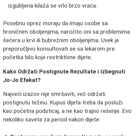
izgubljena kilaža se vrlo brzo vraća.
Posebnu oprez moraju da imaju osobe sa
hroničnim oboljenjima, naročito oni sa problemima
šećera u krvi ili bubrežnim oboljenjima. Uvek je
preporučljivo konsultovati se sa lekarom pre
početka bilo koje restriktivne dijete.
Kako Održati Postignute Rezultate i Izbegnuti
Jo-Jo Efekat?
Najveći izazov nije smršaviti, već održati
postignutu težinu. Kupus dijeta treba da posluži
kao početna podsticaj, a ne kao trajno rešenje. Evo
nekoliko saveta za period nakon dijete: