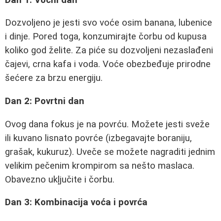
Dozvoljeno je jesti svo voće osim banana, lubenice
i dinje. Pored toga, konzumirajte čorbu od kupusa
koliko god želite. Za piće su dozvoljeni nezaslađeni
čajevi, crna kafa i voda. Voće obezbeđuje prirodne
šećere za brzu energiju.
Dan 2: Povrtni dan
Ovog dana fokus je na povrću. Možete jesti sveže
ili kuvano lisnato povrće (izbegavajte boraniju,
grašak, kukuruz). Uveče se možete nagraditi jednim
velikim pečenim krompirom sa nešto maslaca.
Obavezno ukļjučite i čorbu.
Dan 3: Kombinacija voća i povrća