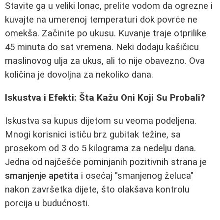
Stavite ga u veliki lonac, prelite vodom da ogrezne i
kuvajte na umerenoj temperaturi dok povrće ne
omekša. Začinite po ukusu. Kuvanje traje otprilike
45 minuta do sat vremena. Neki dodaju kašičicu
maslinovog ulja za ukus, ali to nije obavezno. Ova
količina je dovoljna za nekoliko dana.
Iskustva i Efekti: Šta Kažu Oni Koji Su Probali?
Iskustva sa kupus dijetom su veoma podeljena.
Mnogi korisnici ističu brz gubitak težine, sa
prosekom od 3 do 5 kilograma za nedelju dana.
Jedna od najčešće pominjanih pozitivnih strana je
smanjenje apetita
i osećaj "smanjenog želuca"
nakon završetka dijete, što olakšava kontrolu
porcija u budućnosti.