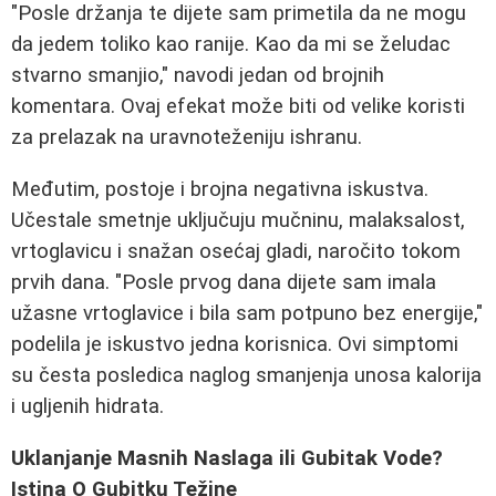
"Posle držanja te dijete sam primetila da ne mogu
da jedem toliko kao ranije. Kao da mi se želudac
stvarno smanjio," navodi jedan od brojnih
komentara. Ovaj efekat može biti od velike koristi
za prelazak na uravnoteženiju ishranu.
Međutim, postoje i brojna negativna iskustva.
Učestale smetnje uključuju mučninu, malaksalost,
vrtoglavicu i snažan osećaj gladi, naročito tokom
prvih dana. "Posle prvog dana dijete sam imala
užasne vrtoglavice i bila sam potpuno bez energije,"
podelila je iskustvo jedna korisnica. Ovi simptomi
su česta posledica naglog smanjenja unosa kalorija
i ugljenih hidrata.
Uklanjanje Masnih Naslaga ili Gubitak Vode?
Istina O Gubitku Težine