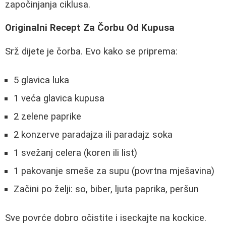
započinjanja ciklusa.
Originalni Recept Za Čorbu Od Kupusa
Srž dijete je čorba. Evo kako se priprema:
5 glavica luka
1 veća glavica kupusa
2 zelene paprike
2 konzerve paradajza ili paradajz soka
1 svežanj celera (koren ili list)
1 pakovanje smeše za supu (povrtna mješavina)
Začini po želji: so, biber, ljuta paprika, peršun
Sve povrće dobro očistite i iseckajte na kockice.