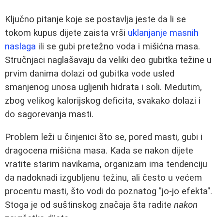
Ključno pitanje koje se postavlja jeste da li se
tokom kupus dijete zaista vrši
uklanjanje masnih
naslaga
ili se gubi pretežno voda i mišićna masa.
Stručnjaci naglašavaju da veliki deo gubitka težine u
prvim danima dolazi od gubitka vode usled
smanjenog unosa ugljenih hidrata i soli. Medutim,
zbog velikog kalorijskog deficita, svakako dolazi i
do sagorevanja masti.
Problem leži u činjenici što se, pored masti, gubi i
dragocena mišićna masa. Kada se nakon dijete
vratite starim navikama, organizam ima tendenciju
da nadoknadi izgubljenu težinu, ali često u većem
procentu masti, što vodi do poznatog "jo-jo efekta".
Stoga je od suštinskog značaja šta radite
nakon