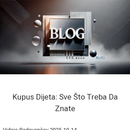
Kupus Dijeta: Sve Što Treba Da
Znate
Vidoje Radovančev
2025-10-14