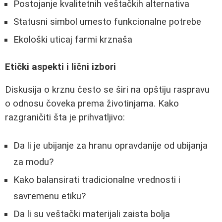
Postojanje kvalitetnih veštačkih alternativa
Statusni simbol umesto funkcionalne potrebe
Ekološki uticaj farmi krznaša
Etički aspekti i lični izbori
Diskusija o krznu često se širi na opštiju raspravu
o odnosu čoveka prema životinjama. Kako
razgraničiti šta je prihvatljivo:
Da li je ubijanje za hranu opravdanije od ubijanja
za modu?
Kako balansirati tradicionalne vrednosti i
savremenu etiku?
Da li su veštački materijali zaista bolja