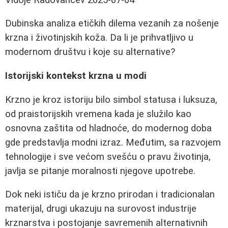
Dubinska analiza etičkih dilema vezanih za nošenje
krzna i životinjskih koža. Da li je prihvatljivo u
modernom društvu i koje su alternative?
Istorijski kontekst krzna u modi
Krzno je kroz istoriju bilo simbol statusa i luksuza,
od praistorijskih vremena kada je služilo kao
osnovna zaštita od hladnoće, do modernog doba
gde predstavlja modni izraz. Međutim, sa razvojem
tehnologije i sve većom svešću o pravu životinja,
javlja se pitanje moralnosti njegove upotrebe.
Dok neki ističu da je krzno prirodan i tradicionalan
materijal, drugi ukazuju na surovost industrije
krznarstva i postojanje savremenih alternativnih