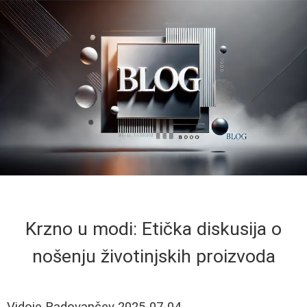
Krzno u modi: Etička diskusija o
nošenju životinjskih proizvoda
Vidoje Radovančev
2025-07-04