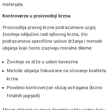
materijala.
Kontroverze u proizvodnji krzna
Proizvodnja pravog krzna podrazumeva uzgoj
životinja isključivo radi njihovog krzna, što
podrazumeva specifične uslove držanja i metode
ubijanja koje često izazivaju moralne dileme:
Životinje se drže u uskim kavezima
Metode ubijanja fokusirane na očuvanje kvaliteta
krzna
Posebno kontroverzan slučaj astragana (krzno
fetalnih jagnjadi)
Mnogi aktivisti za prava životinja ističu patnju koju