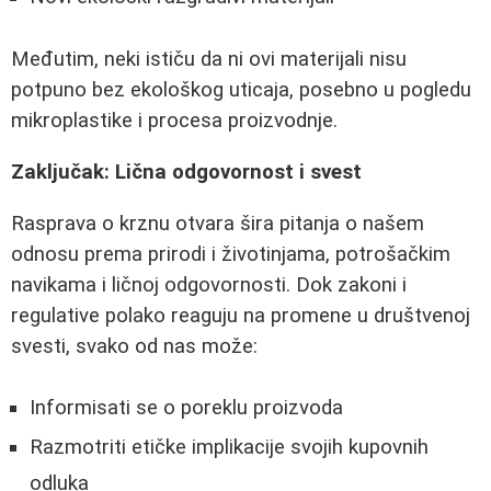
Međutim, neki ističu da ni ovi materijali nisu
potpuno bez ekološkog uticaja, posebno u pogledu
mikroplastike i procesa proizvodnje.
Zaključak: Lična odgovornost i svest
Rasprava o krznu otvara šira pitanja o našem
odnosu prema prirodi i životinjama, potrošačkim
navikama i ličnoj odgovornosti. Dok zakoni i
regulative polako reaguju na promene u društvenoj
svesti, svako od nas može:
Informisati se o poreklu proizvoda
Razmotriti etičke implikacije svojih kupovnih
odluka