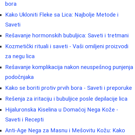
bora
Kako Ukloniti Fleke sa Lica: Najbolje Metode i
Saveti
Rešavanje hormonskih bubuljica: Saveti i tretmani
Kozmetički rituali i saveti - Vaši omiljeni proizvodi
za negu lica
Rešavanje komplikacija nakon neuspešnog punjenja
podočnjaka
Kako se boriti protiv prvih bora - Saveti i preporuke
Rešenja za iritaciju i bubuljice posle depilacije lica
Hijaluronska Kiselina u Domaćoj Nega Kože -
Saveti i Recepti
Anti-Age Nega za Masnu i Mešovitu Kožu: Kako