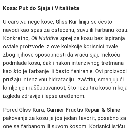
Kosa: Put do Sjaja i Vitaliteta
U carstvu nege kose,
Gliss Kur
linija se često
navodi kao spas za oštećenu, suvu ili farbanu kosu.
Konkretno,
Oil Nutritive
sprej za kosu bez ispiranja i
ostale proizvode iz ove kolekcije korisnici hvale
zbog njihove sposobnosti da vraću sjaj, mekoću i
podmlade kosu, čak i nakon intenzivnog tretmana
kao što je farbanje ili često feniranje. Ovi proizvodi
pružaju intenzivnu hidrataciju i zaštitu, smanjujući
lomljenje i raščupavanost, što rezultira kosom koja
izgleda zdravije i lepše uređenom.
Pored Gliss Kura,
Garnier Fructis Repair & Shine
pakovanje za kosu je još jedan favorit, posebno za
one sa farbanom ili suvom kosom. Korisnici ističu