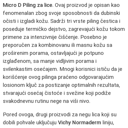
Micro D Piling za lice
. Ovaj proizvod je opisan kao
fenomenalan zbog svoje sposobnosti da dubinski
očisti i izgladi kožu. Sadrži tri vrste piling čestica i
poseduje termičko dejstvo, zagrevajući kožu tokom
primene za intenzivnije čišćenje. Posebno je
preporučen za kombinovanu ili masnu kožu sa
proširenim porama, ostavljajući je potpuno
izglađenom, sa manje vidljivim porama i
svilenkastim osećajem. Mnogi korisnici ističu da je
korišćenje ovog pilinga praćeno odgovarajućim
losionom ključ za postizanje optimalnih rezultata,
stvarajući osećaj čistoće i svežine koji podiže
svakodnevnu rutinu nege na viši nivo.
Pored ovoga, drugi proizvodi za negu lica koji su
dobili pohvale uključuju
Vichy Normaderm
liniju,