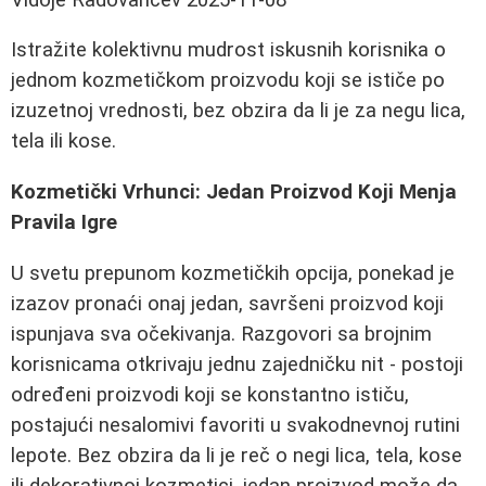
Istražite kolektivnu mudrost iskusnih korisnika o
jednom kozmetičkom proizvodu koji se ističe po
izuzetnoj vrednosti, bez obzira da li je za negu lica,
tela ili kose.
Kozmetički Vrhunci: Jedan Proizvod Koji Menja
Pravila Igre
U svetu prepunom kozmetičkih opcija, ponekad je
izazov pronaći onaj jedan, savršeni proizvod koji
ispunjava sva očekivanja. Razgovori sa brojnim
korisnicama otkrivaju jednu zajedničku nit - postoji
određeni proizvodi koji se konstantno ističu,
postajući nesalomivi favoriti u svakodnevnoj rutini
lepote. Bez obzira da li je reč o negi lica, tela, kose
ili dekorativnoj kozmetici, jedan proizvod može da