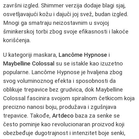
završni izgled. Shimmer verzija dodaje blagi sjaj,
osvetljavajući kožu i dajuči joj svež, budan izgled.
Mnogi ga smatraju neizostavnim u svojoj
šminkerskoj torbi zbog svoje efikasnosti i lakoće
korišćenja.
U kategoriji maskara,
Lancôme Hypnose
i
Maybelline Colossal
su se istakle kao izuzetno
popularne. Lancôme Hypnose je hvaljena zbog
svog voluminoznog efekta i sposobnosti da
oblikuje trepavice bez grudvica, dok Maybelline
Colossal fascinira svojom spiralnom četkicom koja
precizno nanosi boju, produžava i zgušnjava
trepavice. Takođe,
Artdeco
baza za senke se
često pominje kao revolucionaran proizvod koji
obezbeđuje dugotrajnost i intenzitet boje senki,