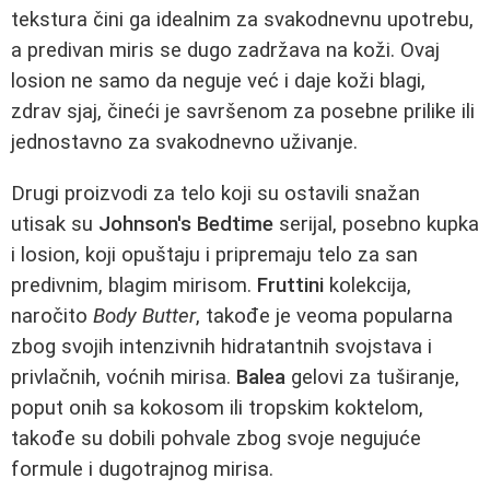
tekstura čini ga idealnim za svakodnevnu upotrebu,
a predivan miris se dugo zadržava na koži. Ovaj
losion ne samo da neguje već i daje koži blagi,
zdrav sjaj, čineći je savršenom za posebne prilike ili
jednostavno za svakodnevno uživanje.
Drugi proizvodi za telo koji su ostavili snažan
utisak su
Johnson's Bedtime
serijal, posebno kupka
i losion, koji opuštaju i pripremaju telo za san
predivnim, blagim mirisom.
Fruttini
kolekcija,
naročito
Body Butter
, takođe je veoma popularna
zbog svojih intenzivnih hidratantnih svojstava i
privlačnih, voćnih mirisa.
Balea
gelovi za tuširanje,
poput onih sa kokosom ili tropskim koktelom,
takođe su dobili pohvale zbog svoje negujuće
formule i dugotrajnog mirisa.