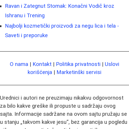
Ravan i Zategnut Stomak: Konačni Vodič kroz
Ishranu i Trening
Najbolji kozmetički proizvodi za negu lica i tela -
Saveti i preporuke
O nama
|
Kontakt
|
Politika privatnosti
|
Uslovi
korišćenja
|
Marketinški servisi
Urednici i autori ne preuzimaju nikakvu odgovornost
za bilo kakve greške ili propuste u sadržaju ovog
sajta. Informacije sadržane na ovom sajtu pružaju se
u stanju „takvom kakve jesu“, bez garancija u pogledu