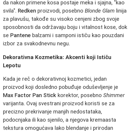
da nakon primene kosa postaje meka i sjajna, "kao
svila".
Redken
proizvodi, posebno
Blonde Glam
linija
za plavušu, takođe su visoko cenjeni zbog svoje
sposobnosti da održavaju boju i vitalnost kose, dok
se
Pantene
balzami i samponi ističu kao pouzdani
izbor za svakodnevnu negu.
Dekorativna Kozmetika: Akcenti koji Ističu
Lepotu
Kada je reč o dekorativnoj kozmetici, jedan
proizvod koji dosledno pobuđuje oduševljenje je
Max Factor Pan Stick
korektor, posebno
Shimmer
varijanta. Ovaj svestrani proizvod koristi se za
precizno prekrivanje manjih nedostataka,
podocnjaka ili kao sjenilo, a njegova kremaasta
tekstura omogućava lako blendanje i prirodan