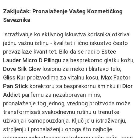
Zaključak: Pronalaženje Vašeg Kozmetičkog
Saveznika
Istraživanje kolektivnog iskustva korisnika otkriva
jednu važnu istinu - kvalitet i lično iskustvo često
prevazilaze kvantitet. Bilo da se radi o
Estee
Lauder Micro D Pilingu
za besprekorno glatku kožu,
Dove Silk Glow
losionu za meko i blistavo telo,
Gliss Kur
proizvodima za vitalnu kosu,
Max Factor
Pan Stick
korektoru za besprekornu šminku ili
Dior
Addict
parfemu za nezaboravan miris,
pronalaženje tog jednog, vrednog proizvoda može
transformisati svakodnevnu rutinu u trenutke
uživanja i samopouzdanja. Ključ je u istraživanju,
strpljenju i pronalaženju onoga što najbolje
odgovara jedinstvenim potrebama vaše kože, kose