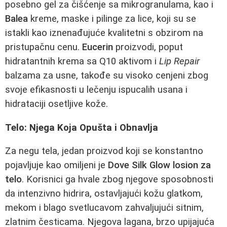
posebno gel za čišćenje sa mikrogranulama, kao i
Balea
kreme, maske i pilinge za lice, koji su se
istakli kao iznenađujuće kvalitetni s obzirom na
pristupačnu cenu.
Eucerin
proizvodi, poput
hidratantnih krema sa Q10 aktivom i
Lip Repair
balzama za usne, takođe su visoko cenjeni zbog
svoje efikasnosti u lečenju ispucalih usana i
hidrataciji osetljive kože.
Telo: Njega Koja Opušta i Obnavlja
Za negu tela, jedan proizvod koji se konstantno
pojavljuje kao omiljeni je
Dove Silk Glow losion za
telo
. Korisnici ga hvale zbog njegove sposobnosti
da intenzivno hidrira, ostavljajući kožu glatkom,
mekom i blago svetlucavom zahvaljujući sitnim,
zlatnim česticama. Njegova lagana, brzo upijajuća