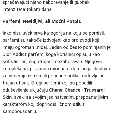
sprečavajući njeno naboravanje ili gubitak
intenziteta tokom dana.
Parfemi: Nevidljivi, ali Moćni Potpis
Iako nisu uvek prva kategorija na koju se pomisli,
parfemi su takođe izdvojeni kao proizvodi koji
imaju ogroman uticaj. Jedan od često pominjanih je
Dior Addict
parfem, koga korisnici opisuju kao
sofisticiran, dugotrajan i nezaboravan. Njegova
kompleksna, privlačna mirisna nota čini ga idealnim
za večernje izlazke ili posebne prilike, ostavljajući
trajan utisak. Drugi parfemi koji su pobudili
oduševljenje uključuju
Chanel Chance
i
Trussardi
Skin
, svaki sa svojim jedinstvenim, prepoznatljivim
karakterom koji doprinosi ličnom stilu i
samopouzdanju.