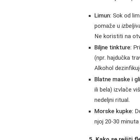
Limun
: Sok od li
pomaže u
izbeljiv
Ne koristiti na o
Biljne tinkture
: P
(npr. hajdučka tra
Alkohol dezinfikuje
Blatne maske i gl
ili bela) izvlače 
nedeljni ritual.
Morske kupke
: D
njoj 20-30 minuta
5. Kako se rešiti 