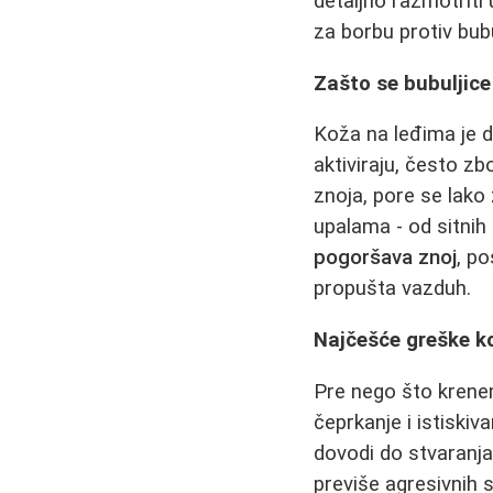
detaljno razmotriti 
za borbu protiv bubul
Zašto se bubuljice
Koža na leđima je de
aktiviraju, često zbo
znoja, pore se lako 
upalama - od sitnih
pogoršava znoj
, po
propušta vazduh.
Najčešće greške k
Pre nego što krenemo
čeprkanje i istiski
dovodi do stvaranja
previše agresivnih 