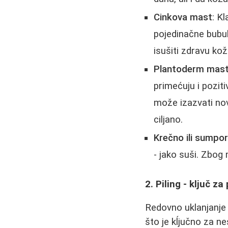
Cinkova mast
: K
pojedinačne bubul
isušiti zdravu kož
Plantoderm mas
primećuju i pozit
može izazvati nove
ciljano.
Krečno ili sumpo
- jako suši. Zbog 
2. Piling - ključ za
Redovno uklanjanje 
što je kĺjučno za n