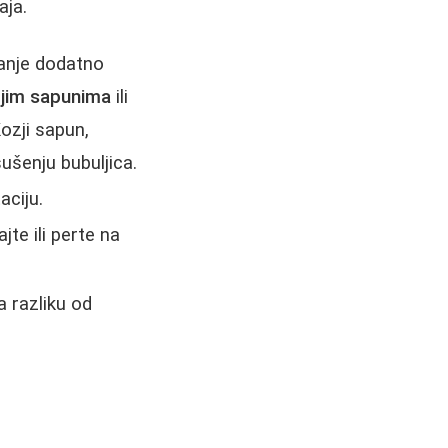
aja.
ranje dodatno
jim sapunima
ili
ozji sapun,
šenju bubuljica.
aciju.
jte ili perte na
a razliku od