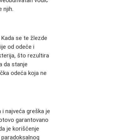
i sveobuhvatan vodič
 njih.
. Kada se te žlezde
cije od odeće i
erija, što rezultira
a da stanje
tička odeća koja ne
 i najveća greška je
ć gotovo garantovano
da je korišćenje
o paradoksalnog