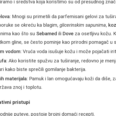
širamo i sredstva koja koristimo su od presudnog znač
lova
: Mnogi su primetili da parfemisani gelovi za tuši
reporuke se okreću ka blagim,
glicerinskim sapunima
,
koz
unima kao što su
Sebamed
ili
Dove
za osetljivu kožu. K
kom gline, se često pominje kao prirodni pomagač u su
jom vodom
: Vruća voda isušuje kožu i može pojačati irit
lufa
: Ako koristite spužvu za tuširanje, redovno je menja
i kako biste sprečili gomilanje bakterija.
ih materijala
: Pamuk i lan omogućavaju koži da diše, z
ržava znoj i toplotu.
ativni pristupi
rodnije puteve, postoje brojni domaći recepti.