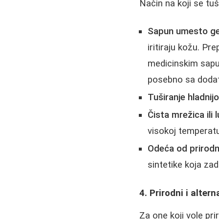
Način na koji se tu
Sapun umesto ge
iritiraju kožu. P
medicinskim sap
posebno sa dodat
Tuširanje hladni
Čista mrežica ili 
visokoj temperatur
Odeća od prirodn
sintetike koja zad
4. Prirodni i altern
Za one koji vole pri