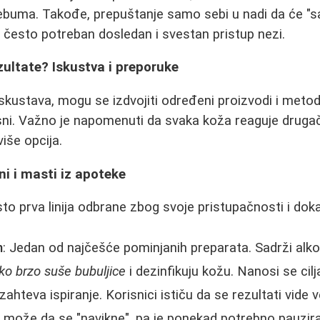
sebuma. Takođe, prepuštanje samo sebi u nadi da će "s
je često potreban dosledan i svestan pristup nezi.
zultate? Iskustva i preporuke
skustava, mogu se izdvojiti određeni proizvodi i metod
asni. Važno je napomenuti da svaka koža reaguje drugač
iše opcija.
ni i masti iz apoteke
sto prva linija odbrane zbog svoje pristupačnosti i dok
n
: Jedan od najčešće pominjanih preparata. Sadrži alko
ako brzo suše bubuljice
i dezinfikuju kožu. Nanosi se ci
 zahteva ispiranje. Korisnici ističu da se rezultati vide 
ža može da se "navikne", pa je ponekad potrebno pauzira