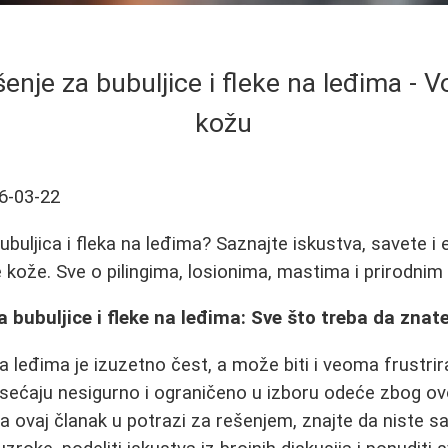
nje za bubuljice i fleke na leđima - V
kožu
6-03-22
buljica i fleka na leđima? Saznajte iskustva, savete i
e kože. Sve o pilingima, losionima, mastima i prirodnim
 bubuljice i fleke na leđima: Sve što treba da znat
a leđima je izuzetno čest, a može biti i veoma frustri
sećaju nesigurno i ograničeno u izboru odeće zbog ov
 na ovaj članak u potrazi za rešenjem, znajte da niste