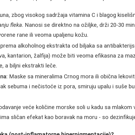
muna, zbog visokog sadržaja vitamina C i blagog kiseliš
anju fleka
. Nanosi se direktno na ožiljke, drži 20-30 min
tvorene rane ili veoma upaljenu kožu.
riprema alkoholnog ekstrakta od biljaka sa antibakterij
va, kantarion, žalfija) može biti veoma efikasna za maz
, a biljni ekstrakti leče.
ina
: Maske sa mineralima Crnog mora ili obična lekovita
višak sebuma i nečistoće iz pora, smiruju upalu i suše bu
odavanje veće količine morske soli u kadu sa mlakom 
 ima sličan efekat kao boravak na moru - so dezinfikuje
fleka (post-inflamatorne hiperpigmentacije)?