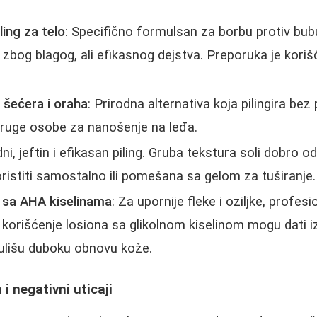
ling za telo
: Specifično formulsan za borbu protiv bubul
e zbog blagog, ali efikasnog dejstva. Preporuka je kori
 šećera i oraha
: Prirodna alternativa koja pilingira bez
uge osobe za nanošenje na leđa.
dni, jeftin i efikasan piling. Gruba tekstura soli dobro 
oristiti samostalno ili pomešana sa gelom za tuširanje.
i sa AHA kiselinama
: Za upornije fleke i oziljke, profes
i korišćenje losiona sa glikolnom kiselinom mogu dati 
mulišu duboku obnovu kože.
 i negativni uticaji