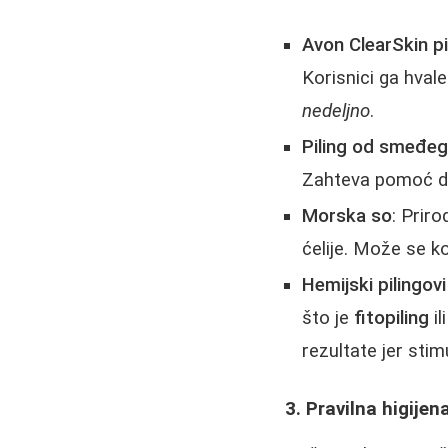
Avon ClearSkin pi
Korisnici ga hval
nedeljno
.
Piling od smeđeg
Zahteva pomoć dr
Morska so
: Priro
ćelije. Može se k
Hemijski pilingov
što je
fitopiling
il
rezultate jer sti
3. Pravilna higijena