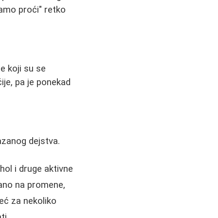
amo proći" retko
e koji su se
ije, pa je ponekad
azanog dejstva.
hol i druge aktivne
ljano na promene,
već za nekoliko
ti.