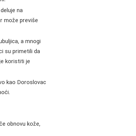
 deluje na
er može previše
buljica, a mnogi
i su primetili da
 koristiti je
tvo kao Doroslovac
noći.
iče obnovu kože,