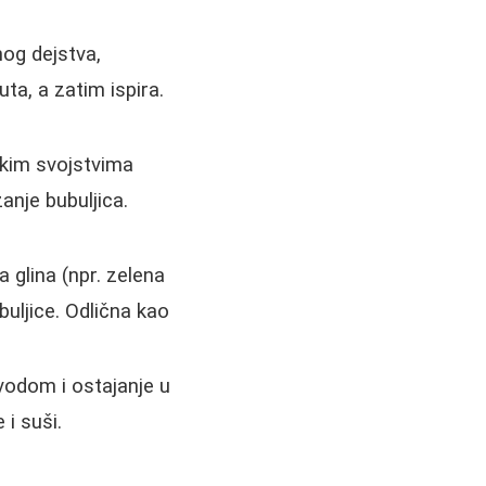
nog dejstva,
uta, a zatim ispira.
skim svojstvima
anje bubuljica.
 glina (npr. zelena
buljice. Odlična kao
vodom i ostajanje u
 i suši.