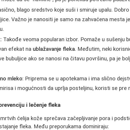
lasično, blago sredstvo koje suši i smiruje upalu. Dobro
jice. Važno je nanositi je samo na zahvaćena mesta j
u.
t
: Takođe veoma popularan izbor. Pomaže u sušenju bu
ivan efekat na
ublažavanje fleka
. Međutim, neki korisnic
 bubuljice ako se nanosi na čitavu površinu, pa je bolje
rno mleko
: Priprema se u apotekama i ima slično dejs
mirisa i mogućnosti da uprlja posteljinu, koristi se pre 
 prevenciju i lečenje fleka
mrtvih ćelija kože sprečava začepljivanje pora i podst
estajanje fleka. Među preporukama dominiraju: