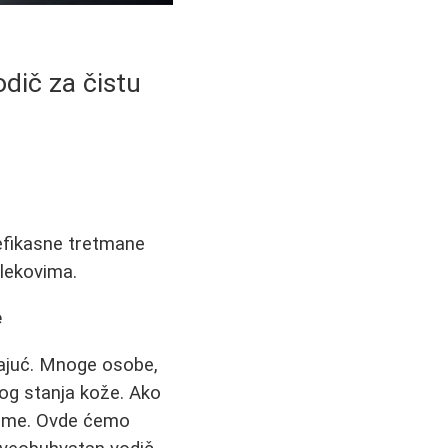
odič za čistu
 efikasne tretmane
 lekovima.
e
rajuć. Mnoge osobe,
og stanja kože. Ako
 same. Ovde ćemo