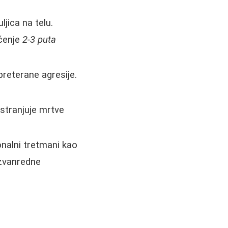
jica na telu.
šćenje
2-3 puta
 preterane agresije.
odstranjuje mrtve
ionalni tretmani kao
izvanredne