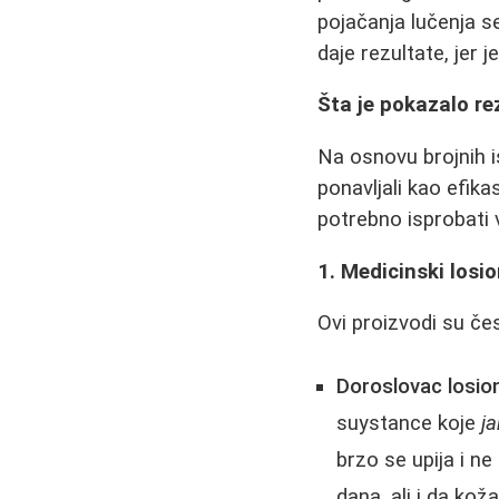
pojačanja lučenja 
daje rezultate, jer 
Šta je pokazalo re
Na osnovu brojnih i
ponavljali kao efik
potrebno isprobati v
1. Medicinski losio
Ovi proizvodi su če
Doroslovac losio
suystance koje
j
brzo se upija i ne
dana, ali i da ko