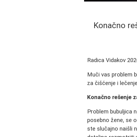
Konačno reše
Radica Vidakov
202
Muči vas problem bu
za čišćenje i lečenj
Konačno rešenje za
Problem bubuljica n
posebno žene, se o
ste slučajno naišli