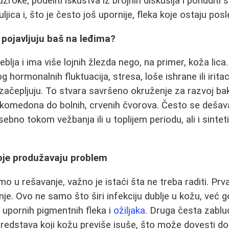
uzroke, podeliti iskustva iz brojnih diskusija i ponudit
jica i, što je često još upornije, fleka koje ostaju posle
 pojavljuju baš na leđima?
blja i ima više lojnih žlezda nego, na primer, koža lica
g hormonalnih fluktuacija, stresa, loše ishrane ili irita
začepljuju. To stvara savršeno okruženje za razvoj bakt
 komedona do bolnih, crvenih čvorova. Često se dešav
sebno tokom vežbanja ili u toplijem periodu, ali i sinte
oje produžavaju problem
 u rešavanje, važno je istaći šta ne treba raditi. Prva
vanje. Ovo ne samo što širi infekciju dublje u kožu, ve
 upornih pigmentnih fleka i
ožiljaka
. Druga česta zablu
sredstava koji kožu previše isuše, što može dovesti d