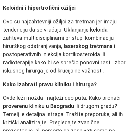
Keloidni i hipertrofični ožiljci
Ovo su najzahtevniji ožiljci za tretman jer imaju
tendenciju da se vraćaju.
Uklanjanje keloida
zahteva multidisciplinarni pristup: kombinaciju
hirurškog odstranjivanja,
laserskog tretmana
i
postoperativnih injekcija kortikosteroida ili
radioterapije kako bi se sprečio ponovni rast. Izbor
iskusnog hirurga je od krucijalne važnosti.
Kako izabrati pravu kliniku i hirurga?
Ovde leži možda i najteži deo puta. Kako pronaći
proverenu kliniku u Beogradu
ili drugom gradu?
Temelj je detaljna istraga. Tražite preporuke, ali ih
kritički analizirajte. Pregledajte zvanične
prezentacije, ali nemojte se zasnivati samo na