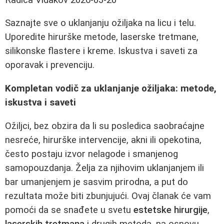
Saznajte sve o uklanjanju ožiljaka na licu i telu.
Uporedite hirurške metode, laserske tretmane,
silikonske flastere i kreme. Iskustva i saveti za
oporavak i prevenciju.
Kompletan vodič za uklanjanje ožiljaka: metode,
iskustva i saveti
Ožiljci, bez obzira da li su posledica saobraćajne
nesreće, hirurške intervencije, akni ili opekotina,
često postaju izvor nelagode i smanjenog
samopouzdanja. Želja za njihovim uklanjanjem ili
bar umanjenjem je sasvim prirodna, a put do
rezultata može biti zbunjujući. Ovaj članak će vam
pomoći da se snađete u svetu
estetske hirurgije
,
laserskih tretmana
i drugih metoda, na osnovu