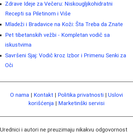
Zdrave Ideje za Večeru: Niskougljikohidratni
Recepti sa Piletinom i Više
Mladeži i Bradavice na Koži: Šta Treba da Znate
Pet tibetanskih vežbi - Kompletan vodič sa
iskustvima
Savršeni Sjaj: Vodič kroz Izbor i Primenu Senki za
Oči
O nama
|
Kontakt
|
Politika privatnosti
|
Uslovi
korišćenja
|
Marketinški servisi
Urednici i autori ne preuzimaju nikakvu odgovornost