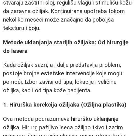
stvaraju zaštitni sloj, regulišu vlagu i stimulišu kožu
da zaravna ožiljak. Kontinuirana upotreba tokom
nekoliko meseci može značajno da poboljša
teksturu i boju.
Metode uklanjanja starijih ožiljaka: Od hirurgije
do lasera
Kada ožiljak sazri, a i dalje predstavlja problem,
postoje brojne
estetske intervencije
koje mogu
pomoći. Izbor zavisi od tipa, lokacije i veličine
ožiljka, kao i od tipa kože pacijenta.
1. Hirurška korekcija ožiljaka (Ožiljna plastika)
Ova metoda podrazumeva
hirurško uklanjanje
ožiljka
. Hirurg pažljivo iseca ožiljno tkivo i zatim
precizno, često u više slojeva, usiva zdravu kožu.