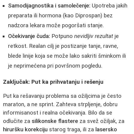
Samodijagnostika i samolečenje:
Upotreba jakih
preparata ili hormona (kao Diprospan) bez
nadzora lekara može pogoršati stanje.
Očekivanje čuda:
Potpuno
nevidljiv rezultat
je
retkost. Realan cilj je postizanje tanje, ravne,
blede linije koja se može lako sakriti šminkom ili
je neprimećena pri površnom pogledu.
Zaključak: Put ka prihvatanju i rešenju
Put ka rešavanju problema sa ožiljcima je često
maraton, a ne sprint. Zahteva strpljenje, dobru
informisanost i realna očekivanja. Bilo da se
odlučite za
silikonske flastere
za svež ožiljak, za
hiruršku korekciju
starog traga, ili za
lasersko