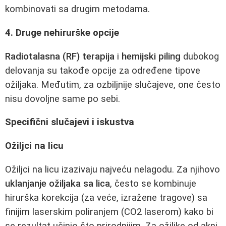
kombinovati sa drugim metodama.
4. Druge nehirurške opcije
Radiotalasna (RF) terapija
i
hemijski piling
dubokog
delovanja su takođe opcije za određene tipove
ožiljaka. Međutim, za ozbiljnije slučajeve, one često
nisu dovoljne same po sebi.
Specifični slučajevi i iskustva
Ožiljci na licu
Ožiljci na licu izazivaju najveću nelagodu. Za njihovo
uklanjanje ožiljaka sa lica
, često se kombinuje
hirurška korekcija (za veće, izražene tragove) sa
finijim laserskim poliranjem (CO2 laserom) kako bi
se rezultat učinio što prirodnijim. Za ožiljke od akni,