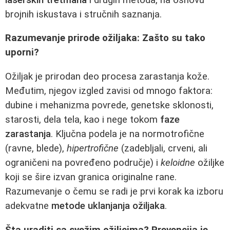
brojnih iskustava i stručnih saznanja.
Razumevanje prirode ožiljaka: Zašto su tako
uporni?
Ožiljak je prirodan deo procesa zarastanja kože.
Međutim, njegov izgled zavisi od mnogo faktora:
dubine i mehanizma povrede, genetske sklonosti,
starosti, dela tela, kao i nege tokom
faze
zarastanja
. Ključna podela je na normotrofične
(ravne, blede),
hipertrofične
(zadebljali, crveni, ali
ograničeni na povređeno područje) i
keloidne
ožiljke
koji se šire izvan granica originalne rane.
Razumevanje o čemu se radi je prvi korak ka izboru
adekvatne
metode uklanjanja ožiljaka
.
Šta uraditi sa svežim ožiljcima? Prevencija je