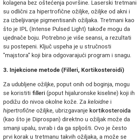
kolagena bez oštećenja površine. Laserski tretmani
su odlični za hipertrofične ožiljke, ožiljke od akni i
za izbeljivanje pigmentisanih ožiljaka. Tretmani kao
što je IPL (Intense Pulsed Light) takođe mogu da
ujednače boju. Potrebno je više seansi, a rezultati
su postepeni. Ključ uspeha je u stručnosti
"majstora" koji bira odgovarajući program i snagu.
3. Injekcione metode (Filleri, Kortikosteroidi)
Za udubljene ožiljke, poput onih od boginja, mogu
se koristiti
filleri
(poput hijaluronske kiseline) koji ih
podižu do nivoa okolne kože. Za
keloidne
i
hipertrofične
ožiljke, ubrizgavanje
kortikosteroida
(kao što je Diprospan) direktno u ožiljak može da
smanji upalu, svrab i da ga spljošti. Ovo je često
prvi korak u tretmanu takvih ožiljaka, a može se