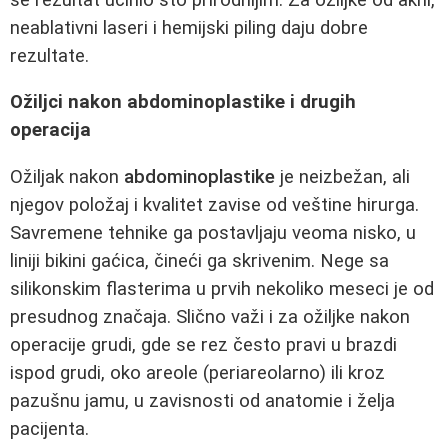
neablativni laseri i hemijski piling daju dobre
rezultate.
Ožiljci nakon abdominoplastike i drugih
operacija
Ožiljak nakon
abdominoplastike
je neizbežan, ali
njegov položaj i kvalitet zavise od veštine hirurga.
Savremene tehnike ga postavljaju veoma nisko, u
liniji bikini gaćica, čineći ga skrivenim. Nege sa
silikonskim flasterima u prvih nekoliko meseci je od
presudnog značaja. Slično važi i za ožiljke nakon
operacije grudi, gde se rez često pravi u brazdi
ispod grudi, oko areole (periareolarno) ili kroz
pazušnu jamu, u zavisnosti od anatomie i želja
pacijenta.