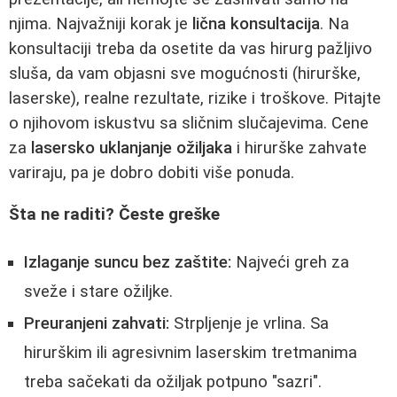
njima. Najvažniji korak je
lična konsultacija
. Na
konsultaciji treba da osetite da vas hirurg pažljivo
sluša, da vam objasni sve mogućnosti (hirurške,
laserske), realne rezultate, rizike i troškove. Pitajte
o njihovom iskustvu sa sličnim slučajevima. Cene
za
lasersko uklanjanje ožiljaka
i hirurške zahvate
variraju, pa je dobro dobiti više ponuda.
Šta ne raditi? Česte greške
Izlaganje suncu bez zaštite:
Najveći greh za
sveže i stare ožiljke.
Preuranjeni zahvati:
Strpljenje je vrlina. Sa
hirurškim ili agresivnim laserskim tretmanima
treba sačekati da ožiljak potpuno "sazri".