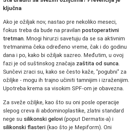
ključna
Ako je ožiljak nov, nastao pre nekoliko meseci,
fokus treba da bude na pravilan
postoperativni
tretman
. Mnogi hirurzi savetuju da se sa aktivnim
tretmanima čeka određeno vreme, čak i do godinu
dana i po, kako bi ožiljak sazreo. Međutim, u ovoj
fazi je od suštinskog značaja
zaštita od sunca
.
Sunčevi zraci su, kako se često kaže, "pogubni" za
ožiljke - mogu ih trajno učiniti tamnijim i izraženijim.
Upotreba krema sa visokim SPF-om je obavezna.
Za sveže ožiljke, kao što su oni posle operacije
slepog creva ili abdominoplastike, zlatni standard
nege su
silikonski gelovi
(poput Dermatix-a) i
silikonski flasteri
(kao što je Mepiform). Oni