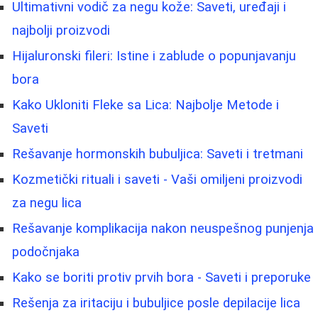
Ultimativni vodič za negu kože: Saveti, uređaji i
najbolji proizvodi
Hijaluronski fileri: Istine i zablude o popunjavanju
bora
Kako Ukloniti Fleke sa Lica: Najbolje Metode i
Saveti
Rešavanje hormonskih bubuljica: Saveti i tretmani
Kozmetički rituali i saveti - Vaši omiljeni proizvodi
za negu lica
Rešavanje komplikacija nakon neuspešnog punjenja
podočnjaka
Kako se boriti protiv prvih bora - Saveti i preporuke
Rešenja za iritaciju i bubuljice posle depilacije lica