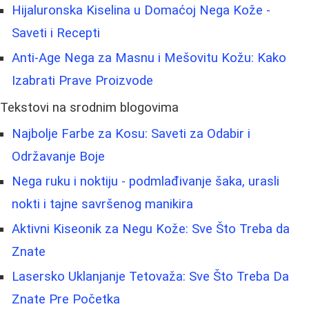
Hijaluronska Kiselina u Domaćoj Nega Kože -
Saveti i Recepti
Anti-Age Nega za Masnu i Mešovitu Kožu: Kako
Izabrati Prave Proizvode
Tekstovi na srodnim blogovima
Najbolje Farbe za Kosu: Saveti za Odabir i
Održavanje Boje
Nega ruku i noktiju - podmlađivanje šaka, urasli
nokti i tajne savršenog manikira
Aktivni Kiseonik za Negu Kože: Sve Što Treba da
Znate
Lasersko Uklanjanje Tetovaža: Sve Što Treba Da
Znate Pre Početka