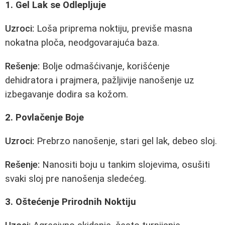
1. Gel Lak se Odlepljuje
Uzroci:
Loša priprema noktiju, previše masna
nokatna ploča, neodgovarajuća baza.
Rešenje:
Bolje odmašćivanje, korišćenje
dehidratora i prajmera, pažljivije nanošenje uz
izbegavanje dodira sa kožom.
2. Povlačenje Boje
Uzroci:
Prebrzo nanošenje, stari gel lak, debeo sloj.
Rešenje:
Nanositi boju u tankim slojevima, osušiti
svaki sloj pre nanošenja sledećeg.
3. Oštećenje Prirodnih Noktiju