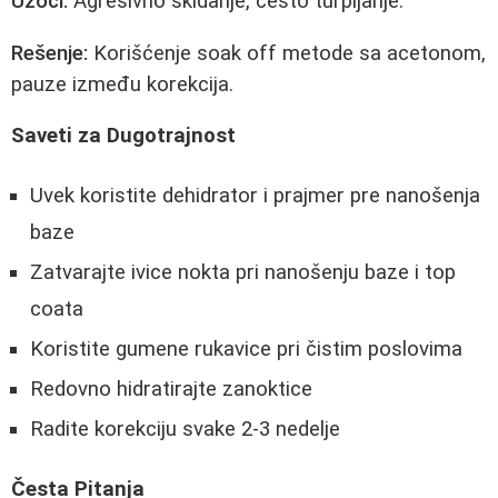
Uzoci:
Agresivno skidanje, često turpijanje.
Rešenje:
Korišćenje soak off metode sa acetonom,
pauze između korekcija.
Saveti za Dugotrajnost
Uvek koristite dehidrator i prajmer pre nanošenja
baze
Zatvarajte ivice nokta pri nanošenju baze i top
coata
Koristite gumene rukavice pri čistim poslovima
Redovno hidratirajte zanoktice
Radite korekciju svake 2-3 nedelje
Česta Pitanja