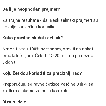
Da li je neophodan prajmer?
Za trajne rezultate - da. Beskiselinski prajmeri su
dovoljni za većinu korisnika.
Kako pravilno skidati gel lak?
Natopiti vatu 100% acetonom, staviti na nokat i
omotati folijom. Čekati 15-20 minuta pa nežno
ukloniti.
Koju četkicu koristiti za precizniji rad?
Preporučuju se ravne četkice veličine 3 ili 4, sa
kratkim dlakama za bolju kontrolu.
Dizajn Ideje