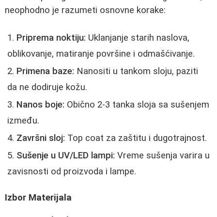
neophodno je razumeti osnovne korake:
Priprema noktiju:
Uklanjanje starih naslova,
oblikovanje, matiranje površine i odmašćivanje.
Primena baze:
Nanositi u tankom sloju, paziti
da ne dodiruje kožu.
Nanos boje:
Obično 2-3 tanka sloja sa sušenjem
između.
Završni sloj:
Top coat za zaštitu i dugotrajnost.
Sušenje u UV/LED lampi:
Vreme sušenja varira u
zavisnosti od proizvoda i lampe.
Izbor Materijala