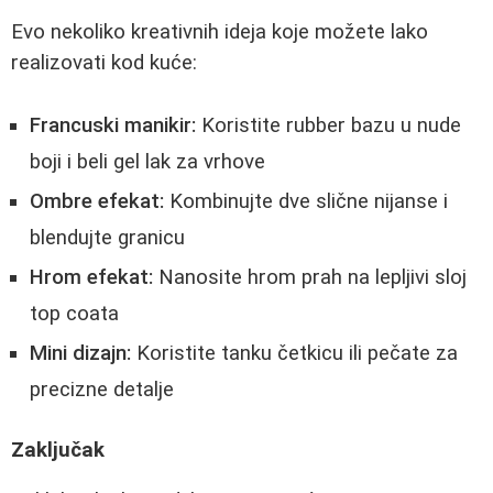
Evo nekoliko kreativnih ideja koje možete lako
realizovati kod kuće:
Francuski manikir:
Koristite rubber bazu u nude
boji i beli gel lak za vrhove
Ombre efekat:
Kombinujte dve slične nijanse i
blendujte granicu
Hrom efekat:
Nanosite hrom prah na lepljivi sloj
top coata
Mini dizajn:
Koristite tanku četkicu ili pečate za
precizne detalje
Zaključak