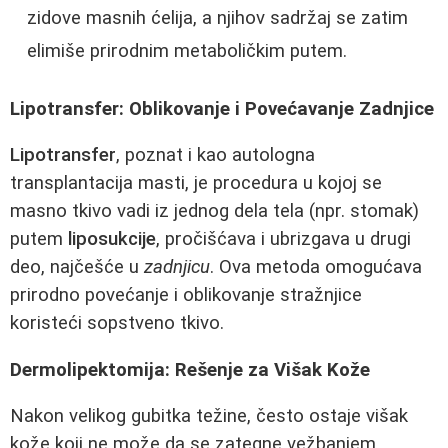
zidove masnih ćelija, a njihov sadržaj se zatim
elimiše prirodnim metaboličkim putem.
Lipotransfer: Oblikovanje i Povećavanje Zadnjice
Lipotransfer
, poznat i kao autologna
transplantacija masti, je procedura u kojoj se
masno tkivo vadi iz jednog dela tela (npr. stomak)
putem
liposukcije
, pročišćava i ubrizgava u drugi
deo, najčešće u
zadnjicu
. Ova metoda omogućava
prirodno povećanje i oblikovanje stražnjice
koristeći sopstveno tkivo.
Dermolipektomija: Rešenje za Višak Kože
Nakon velikog gubitka težine, često ostaje višak
kože koji ne može da se zategne vežbanjem.