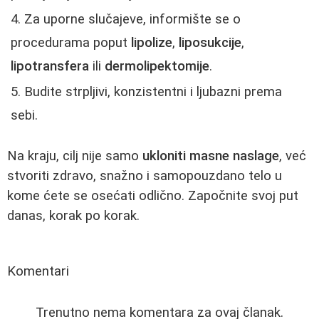
Za uporne slučajeve, informište se o
procedurama poput
lipolize
,
liposukcije
,
lipotransfera
ili
dermolipektomije
.
Budite strpljivi, konzistentni i ljubazni prema
sebi.
Na kraju, cilj nije samo
ukloniti masne naslage
, već
stvoriti zdravo, snažno i samopouzdano telo u
kome ćete se osećati odlično. Započnite svoj put
danas, korak po korak.
Komentari
Trenutno nema komentara za ovaj članak.