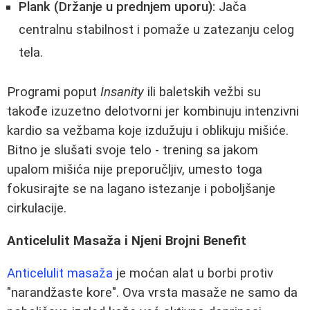
Plank (Držanje u prednjem uporu):
Jača
centralnu stabilnost i pomaže u zatezanju celog
tela.
Programi poput
Insanity
ili baletskih vežbi su
takođe izuzetno delotvorni jer kombinuju intenzivni
kardio sa vežbama koje izdužuju i oblikuju mišiće.
Bitno je slušati svoje telo - trening sa jakom
upalom mišića nije preporučljiv, umesto toga
fokusirajte se na lagano istezanje i poboljšanje
cirkulacije.
Anticelulit Masaža i Njeni Brojni Benefit
Anticelulit masaža
je moćan alat u borbi protiv
"narandžaste kore". Ova vrsta masaže ne samo da