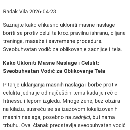
Radak Vila
2026-04-23
Saznajte kako efikasno ukloniti masne naslage i
boriti se protiv celulita kroz pravilnu ishranu, ciljane
treninge, masaže i savremene procedure.
Sveobuhvatan vodič za oblikovanje zadnjice i tela.
Kako Ukloniti Masne Naslage i Celulit:
Sveobuhvatan Vodič za Oblikovanje Tela
Pitanje
uklanjanja masnih naslaga
i borbe protiv
celulita jedna je od najčešćih tema kada je reč o
fitnessu i lepom izgledu. Mnoge žene, bez obzira
na kilažu, susreću se sa izazovom lokalizovanih
masnih naslaga, posebno na
zadnjici
, butinama i
trbuhu. Ovaj članak predstavlja sveobuhvatan vodič