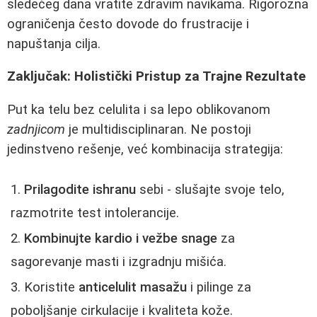
sledećeg dana vratite zdravim navikama. Rigorozna
ograničenja često dovode do frustracije i
napuštanja cilja.
Zaključak: Holistički Pristup za Trajne Rezultate
Put ka telu bez celulita i sa lepo oblikovanom
zadnjicom
je multidisciplinaran. Ne postoji
jedinstveno rešenje, već kombinacija strategija:
Prilagodite ishranu
sebi - slušajte svoje telo,
razmotrite test intolerancije.
Kombinujte kardio i vežbe snage
za
sagorevanje masti i izgradnju mišića.
Koristite
anticelulit masažu
i pilinge za
poboljšanje cirkulacije i kvaliteta kože.