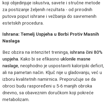
koji objedinjuje iskustva, savete i stručne metode
za postizanje željenih rezultata - od prirodnih
putova poput ishrane i vežbanja do savremenih
estetskih procedura.
Ishrana: Temelj Uspjeha u Borbi Protiv Masnih
Naslaga
Bez obzira na intenzitet treninga,
ishrana čini 80%
uspjeha
. Kako bi se efikasno
uklonile masne
naslage
, neophodno je uspostaviti kalorijski deficit,
ali na pametan način. Ključ nije u gladovanju, već u
izboru kvalitetnih namirnica. Preporučuje se da
obroci budu raspoređeni u 5-6 manjih obroka
dnevno, sa obaveznim doručkom koji pokreće
metabolizam.