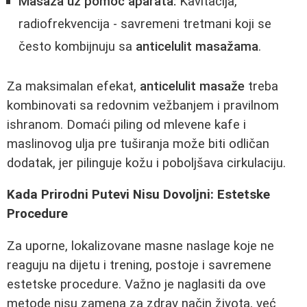
Masaža uz pomoć aparata:
Kavitacija,
radiofrekvencija - savremeni tretmani koji se
često kombijnuju sa
anticelulit masažama
.
Za maksimalan efekat,
anticelulit masaže
treba
kombinovati sa redovnim vežbanjem i pravilnom
ishranom. Domaći piling od mlevene kafe i
maslinovog ulja pre tuširanja može biti odličan
dodatak, jer pilinguje kožu i poboljšava cirkulaciju.
Kada Prirodni Putevi Nisu Dovoljni: Estetske
Procedure
Za uporne, lokalizovane masne naslage koje ne
reaguju na dijetu i trening, postoje i savremene
estetske procedure. Važno je naglasiti da ove
metode nisu zamena za zdrav način života, već