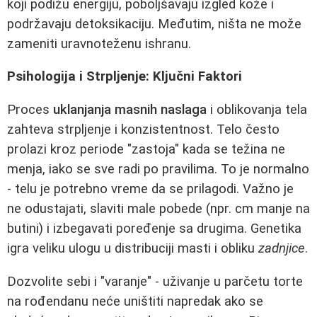
koji podižu energiju, poboljšavaju izgled kože i
podržavaju detoksikaciju. Međutim, ništa ne može
zameniti uravnoteženu ishranu.
Psihologija i Strpljenje: Ključni Faktori
Proces
uklanjanja masnih naslaga
i oblikovanja tela
zahteva strpljenje i konzistentnost. Telo često
prolazi kroz periode "zastoja" kada se težina ne
menja, iako se sve radi po pravilima. To je normalno
- telu je potrebno vreme da se prilagodi. Važno je
ne odustajati, slaviti male pobede (npr. cm manje na
butini) i izbegavati poređenje sa drugima. Genetika
igra veliku ulogu u distribuciji masti i obliku
zadnjice
.
Dozvolite sebi i "varanje" - uživanje u parčetu torte
na rođendanu neće uništiti napredak ako se