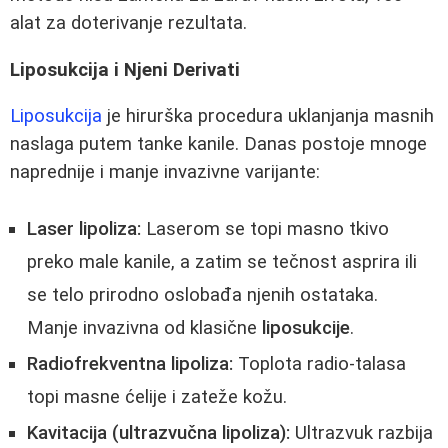
alat za doterivanje rezultata.
Liposukcija i Njeni Derivati
Liposukcija
je hirurška procedura uklanjanja masnih
naslaga putem tanke kanile. Danas postoje mnoge
naprednije i manje invazivne varijante:
Laser lipoliza:
Laserom se topi masno tkivo
preko male kanile, a zatim se tečnost asprira ili
se telo prirodno oslobađa njenih ostataka.
Manje invazivna od klasične
liposukcije
.
Radiofrekventna lipoliza:
Toplota radio-talasa
topi masne ćelije i zateže kožu.
Kavitacija (ultrazvučna lipoliza):
Ultrazvuk razbija