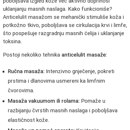
poboljšava izgled kože već aktivno doprinosi
uklanjanju masnih naslaga. Kako funkcioniše?
Anticelulit masažom se mehanički stimuliše koža i
potkožno tkivo, poboljšava se cirkulacija krvi i limfe,
što pospešuje razgradnju masnih ćelija i uklanjanje
toksina.
Postoji nekoliko tehnika
anticelulit masaže
:
Ručna masaža:
Intenzivno gnječenje, pokreti
prstima i dlanovima usmereni ka limfnim
čvorovima.
Masaža vakuumom ili rolama:
Pomaže u
razbijanju čvrstih masnih naslaga i poboljšava
elastičnost kože.