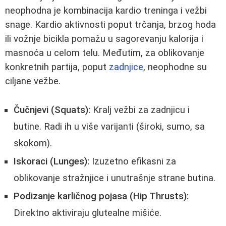
neophodna je kombinacija kardio treninga i vežbi
snage. Kardio aktivnosti poput trčanja, brzog hoda
ili vožnje bicikla pomažu u sagorevanju kalorija i
masnoća u celom telu. Međutim, za oblikovanje
konkretnih partija, poput
zadnjice
, neophodne su
ciljane vežbe.
Čučnjevi (Squats):
Kralj vežbi za zadnjicu i
butine. Radi ih u više varijanti (široki, sumo, sa
skokom).
Iskoraci (Lunges):
Izuzetno efikasni za
oblikovanje stražnjice i unutrašnje strane butina.
Podizanje karličnog pojasa (Hip Thrusts):
Direktno aktiviraju glutealne mišiće.