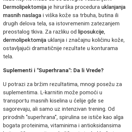
Dermolipektomija
je hirurška procedura
uklanjanja
masnih naslaga
i viška kože sa trbuha, butina ili
drugih delova tela, sa istovremenim zatezanjem
preostalog tkiva. Za razliku od
liposukcije
,
dermolipektomija
uklanja i značajnu količinu kože,
ostavljajući dramatičnije rezultate u konturama
tela.
Suplementi i "Superhrana": Da li Vrede?
U potrazi za bržim rezultatima, mnogi posežu za
suplementima. L-karnitin može pomoći u
transportu masnih kiselina u ćelije gde se
sagorevaju, ali samo uz intenzivan trening. Od
prirodnih "superhrana", spirulina se ističe kao alga
bogata proteinima, vitaminima i antioksidansima