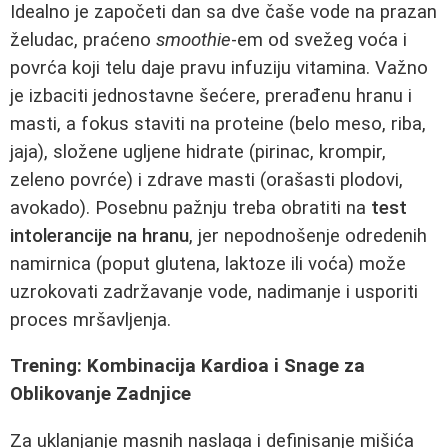
Idealno je započeti dan sa dve čaše vode na prazan
želudac, praćeno
smoothie
-em od svežeg voća i
povrća koji telu daje pravu infuziju vitamina. Važno
je izbaciti jednostavne šećere, prerađenu hranu i
masti, a fokus staviti na proteine (belo meso, riba,
jaja), složene ugljene hidrate (pirinac, krompir,
zeleno povrće) i zdrave masti (orašasti plodovi,
avokado). Posebnu pažnju treba obratiti na
test
intolerancije na hranu
, jer nepodnošenje odredenih
namirnica (poput glutena, laktoze ili voća) može
uzrokovati zadržavanje vode, nadimanje i usporiti
proces mršavljenja.
Trening: Kombinacija Kardioa i Snage za
Oblikovanje Zadnjice
Za uklanjanje masnih naslaga i definisanje mišića