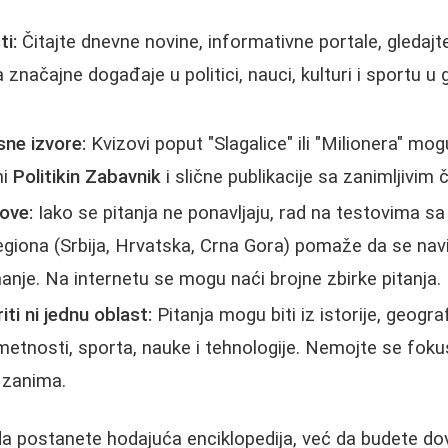
ti:
Čitajte dnevne novine, informativne portale, gledajt
 značajne događaje u politici, nauci, kulturi i sportu u 
sne izvore:
Kvizovi poput "Slagalice" ili "Milionera" mogu
ni
Politikin Zabavnik
i slične publikacije sa zanimljivim 
ove:
Iako se pitanja ne ponavljaju, rad na testovima sa
egiona (Srbija, Hrvatska, Crna Gora) pomaže da se nav
nanje. Na internetu se mogu naći brojne zbirke pitanja.
i ni jednu oblast:
Pitanja mogu biti iz istorije, geograf
metnosti, sporta, nauke i tehnologije. Nemojte se fokusi
 zanima.
e da postanete hodajuća enciklopedija, već da budete do