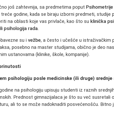
ično još zahtevnija, sa predmetima poput
Psihometrije
 treće godine, kada se biraju izborni predmeti, studije p
iti na oblasti koje vas privlače, kao što su
klinička psi
ili psihologija rada
.
obavezne su i
vežbe
, a često i učešće u istraživačkim p
aksa, posebno na master studijama, obično je deo nas
tnim ustanovama (klinike, škole, kompanije).
brinutosti
em psihologiju posle medicinske (ili druge) srednje
odine na psihologiju upisuju studenti iz raznih srednjih
skih. Prednost gimnazijalaca je što su već susretali o
lturu, ali to se može nadoknaditi posvećenošću. Bitno 