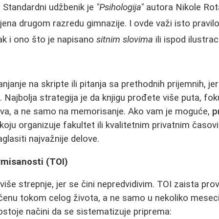
:
Standardni udžbenik je
"Psihologija"
autora Nikole Rota
ena drugom razredu gimnazije. I ovde važi isto pravilo
k i ono što je napisano
sitnim slovima
ili ispod ilustra
njanje na skripte ili pitanja sa prethodnih prijemnih, je
 Najbolja strategija je da knjigu prođete više puta, fok
va, a ne samo na memorisanje. Ako vam je moguće,
p
koju organizuje fakultet ili kvalitetnim privatnim časo
aglasiti najvažnije delove.
rmisanosti (TOI)
više strepnje, jer se čini nepredvidivim. TOI zaista pr
ečenu tokom celog života, a ne samo u nekoliko meseci
stoje načini da se sistematizuje priprema: