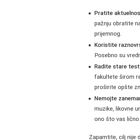
Pratite aktuelnos
pažnju obratite na
prijemnog.
Koristite raznovr
Posebno su vred
Radite stare test
fakultete širom r
proširite opšte z
Nemojte zanemarit
muzike, likovne u
ono što vas lično
Zapamtite, cilj nij