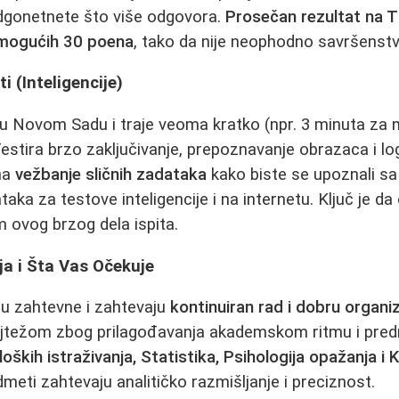
odgonetnete što više odgovora.
Prosečan rezultat na T
 mogućih 30 poena
, tako da nije neophodno savršenstv
i (Inteligencije)
u Novom Sadu i traje veoma kratko (npr. 3 minuta za n
Testira brzo zaključivanje, prepoznavanje obrazaca i lo
na
vežbanje sličnih zadataka
kako biste se upoznali s
aka za testove inteligencije i na internetu. Ključ je da
 ovog brzog dela ispita.
ja i Šta Vas Očekuje
 su zahtevne i zahtevaju
kontinuiran rad i dobru organiz
jtežom zbog prilagođavanja akademskom ritmu i pred
oških istraživanja, Statistika, Psihologija opažanja i 
dmeti zahtevaju analitičko razmišljanje i preciznost.