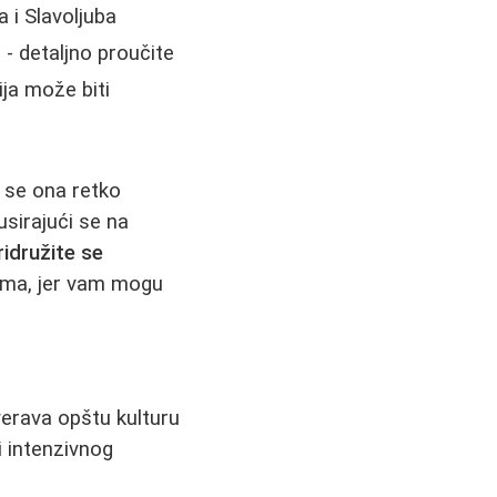
 i Slavoljuba
 - detaljno proučite
cija može biti
r se ona retko
usirajući se na
ridružite se
vima, jer vam mogu
overava opštu kulturu
 intenzivnog