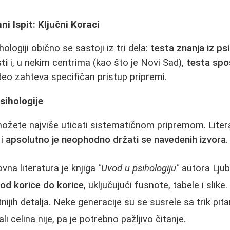
i Ispit: Ključni Koraci
hologiji obično se sastoji iz tri dela:
testa znanja iz psi
ti
i, u nekim centrima (kao što je Novi Sad),
testa spos
 deo zahteva specifičan pristup pripremi.
sihologije
možete najviše uticati sistematičnom pripremom. Litera
 i
apsolutno je neophodno držati se navedenih izvora
.
na literatura je knjiga
"Uvod u psihologiju"
autora Ljub
, od korice do korice
, uključujući fusnote, tabele i slike
itnijih detalja. Neke generacije su se susrele sa trik pit
li celina nije, pa je potrebno pažljivo čitanje.