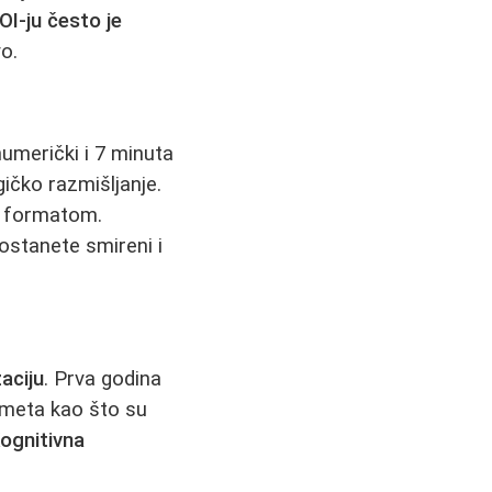
OI-ju često je
o.
umerički i 7 minuta
gičko razmišljanje.
a formatom.
 ostanete smireni i
aciju
. Prva godina
meta kao što su
Kognitivna