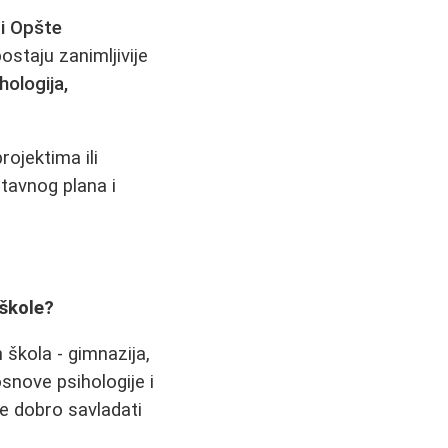
 i Opšte
ostaju zanimljivije
hologija,
rojektima ili
tavnog plana i
 škole?
 škola - gimnazija,
snove psihologije i
je dobro savladati