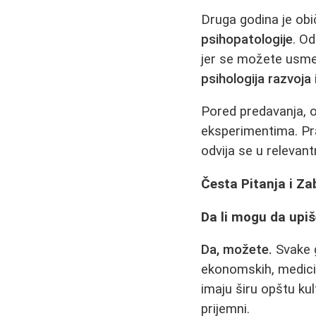
Druga godina je ob
psihopatologije
. Od
jer se možete usmer
psihologija razvoja 
Pored predavanja, 
eksperimentima. Pr
odvija se u relevan
Česta Pitanja i Za
Da li mogu da upiš
Da, možete.
Svake g
ekonomskih, medicin
imaju širu opštu ku
prijemni.