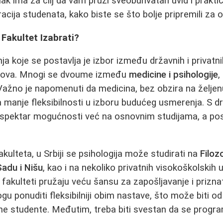
nak ima za cilj da vam pruži sveobuhvatan uvid i prakti
cija studenata, kako biste se što bolje pripremili za o
 Fakultet Izabrati?
ja koje se postavlja je izbor između državnih i privatni
adova. Mnogi se dvoume između
medicine i psihologije
,
a. Važno je napomenuti da medicina, bez obzira na željenu
manje fleksibilnosti u izboru budućeg usmerenja. S dr
iri spektar mogućnosti već na osnovnim studijama, a p
akulteta, u Srbiji se psihologija može studirati na
Filoz
adu i Nišu
, kao i na nekoliko privatnih visokoškolskih
 fakulteti pružaju veću šansu za zapošljavanje i priznat
ogu ponuditi fleksibilniji obim nastave, što može biti o
e studente. Međutim, treba biti svestan da se program