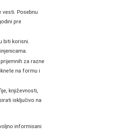
e vesti. Posebnu
godini pre
 biti korisni.
činjenicama.
 prijemnih za razne
iknete na formu i
ije, književnosti,
rati isključivo na
voljno informisani