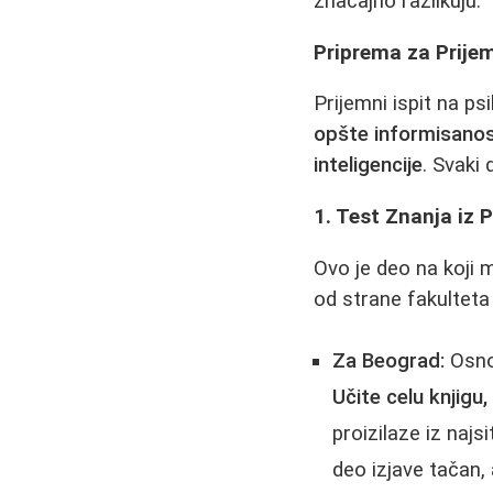
značajno razlikuju.
Priprema za Prijemn
Prijemni ispit na psi
opšte informisanos
inteligencije
. Svaki
1. Test Znanja iz P
Ovo je deo na koji 
od strane fakulteta
Za Beograd:
Osnov
Učite celu knjigu
proizilaze iz najs
deo izjave tačan, a