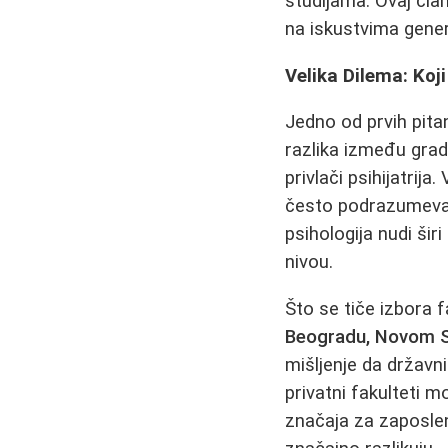
studijama. Ovaj čla
na iskustvima genera
Velika Dilema: Koji
Jedno od prvih pitan
razlika između gr
privlači psihijatrij
često podrazumeva 
psihologija nudi š
nivou.
Što se tiče izbora f
Beogradu, Novom S
mišljenje da državni
privatni fakulteti m
značaja za zaposlen