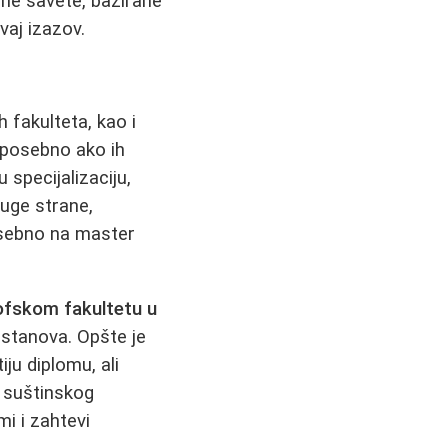
čne savete, bazirane
vaj izazov.
h fakulteta, kao i
 posebno ako ih
 specijalizaciju,
uge strane,
osebno na master
ofskom fakultetu u
 ustanova. Opšte je
iju diplomu, ali
d suštinskog
i i zahtevi