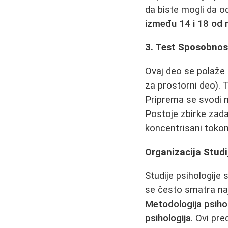
da biste mogli da 
između 14 i 18 od
3. Test Sposobnost
Ovaj deo se polaže 
za prostorni deo). 
Priprema se svodi 
Postoje zbirke zadat
koncentrisani tokom
Organizacija Studi
Studije psihologije
se često smatra na
Metodologija psihol
psihologija
. Ovi pre