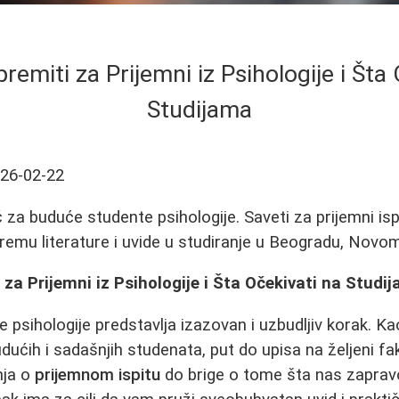
remiti za Prijemni iz Psihologije i Šta
Studijama
26-02-22
za buduće studente psihologije. Saveti za prijemni isp
premu literature i uvide u studiranje u Beogradu, Novom
 za Prijemni iz Psihologije i Šta Očekivati na Studi
je psihologije predstavlja izazovan i uzbudljiv korak. Kao
dućih i sadašnjih studenata, put do upisa na željeni fa
nja o
prijemnom ispitu
do brige o tome šta nas zapra