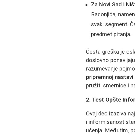
Za Novi Sad i Niš
Radonjića, namenj
svaki segment. Ča
predmet pitanja.
Česta greška je osla
doslovno ponavljaju.
razumevanje pojmo
pripremnoj nastavi
pružiti smernice i n
2. Test Opšte Info
Ovaj deo izaziva naj
i informisanost st
učenja. Međutim, po