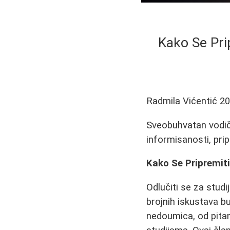
Kako Se Prip
Radmila Vićentić
20
Sveobuhvatan vodič 
informisanosti, pri
Kako Se Pripremiti
Odlučiti se za studi
brojnih iskustava bu
nedoumica, od pita