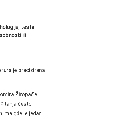
hologije
,
testa
obnosti ili
tura je precizirana
omira Žiropađe.
. Pitanja često
anjima gde je jedan