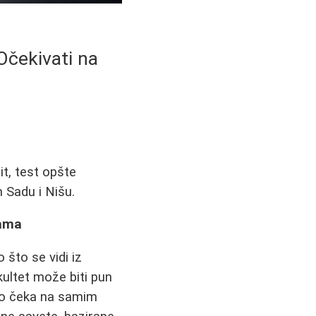
 Očekivati na
it, test opšte
 Sadu i Nišu.
jama
 što se vidi iz
kultet može biti pun
vo čeka na samim