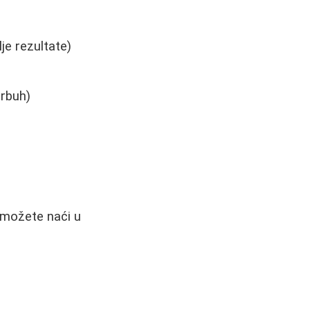
je rezultate)
trbuh)
i možete naći u