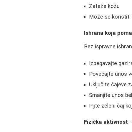
Zateže kožu
Može se koristiti
Ishrana koja pomaž
Bez ispravne ishrane
Izbegavajte gazi
Povećajte unos vo
Uključite čajeve z
Smanjite unos be
Pijte zeleni čaj k
Fizička aktivnost -