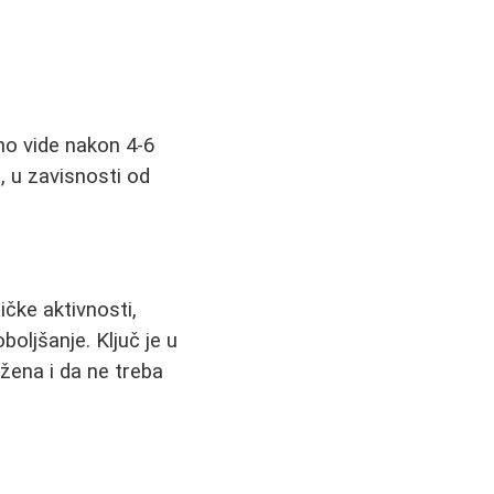
čno vide nakon 4-6
, u zavisnosti od
ičke aktivnosti,
oljšanje. Ključ je u
 žena i da ne treba