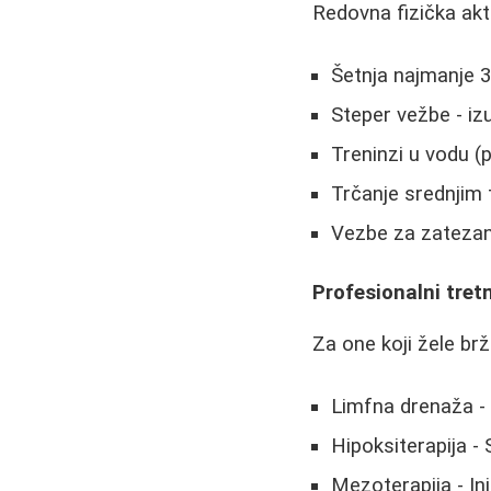
Redovna fizička akt
Šetnja najmanje 
Steper vežbe - iz
Treninzi u vodu (p
Trčanje srednji
Vezbe za zatezan
Profesionalni tret
Za one koji žele brž
Limfna drenaža - P
Hipoksiterapija -
Mezoterapija - Inj