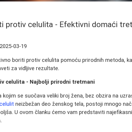
i protiv celulita - Efektivni domaći tre
2025-03-19
ivno boriti protiv celulita pomoću prirodnih metoda, k
eti za vidljive rezultate.
iv celulita - Najbolji prirodni tretmani
a kojim se suočava veliki broj žena, bez obzira na uzrast
celulit
neizbežan deo ženskog tela, postoji mnogo nač
oljša. U ovom članku ćemo vam predstaviti najefikasn
.