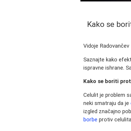
Kako se borit
Vidoje Radovančev
Saznajte kako efekt
ispravne ishrane. Sav
Kako se boriti prot
Celulit je problem s
neki smatraju da je
izgled značajno pob
borbe
protiv celulita