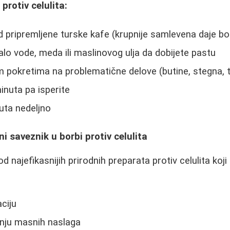
 protiv celulita:
d pripremljene turske kafe (krupnije samlevena daje bol
o vode, meda ili maslinovog ulja da dobijete pastu
 pokretima na problematične delove (butine, stegna, 
inuta pa isperite
puta nedeljno
dni saveznik u borbi protiv celulita
 od najefikasnijih prirodnih preparata protiv celulita koj
ciju
dnju masnih naslaga