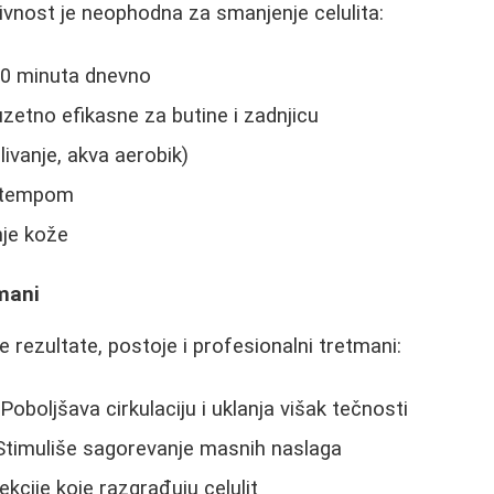
ivnost je neophodna za smanjenje celulita:
30 minuta dnevno
uzetno efikasne za butine i zadnjicu
livanje, akva aerobik)
m tempom
je kože
mani
e rezultate, postoje i profesionalni tretmani:
oboljšava cirkulaciju i uklanja višak tečnosti
 Stimuliše sagorevanje masnih naslaga
ekcije koje razgrađuju celulit