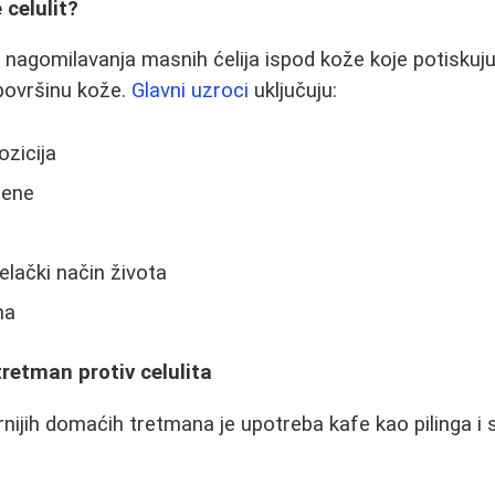
 celulit?
g nagomilavanja masnih ćelija ispod kože koje potiskuju
površinu kože.
Glavni uzroci
uključuju:
zicija
ene
elački način života
na
tretman protiv celulita
nijih domaćih tretmana je upotreba kafe kao pilinga i