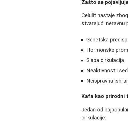
Zašto se pojavljuje
Celulit nastaje zbo
stvarajući neravnu 
Genetska predispo
Hormonske prom
Slaba cirkulacija
Neaktivnost i sed
Neispravna ishra
Kafa kao prirodni 
Jedan od najpopular
cirkulacije: