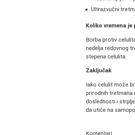
Ultrazvučni tretm
Koliko vremena je 
Borba protiv celulit
nedelja redovnog tr
stepena celulita.
Zaključak
Iako celulit može bi
prirodnih tretmana 
doslednosti i strplj
da utiče na samopo
Komentari