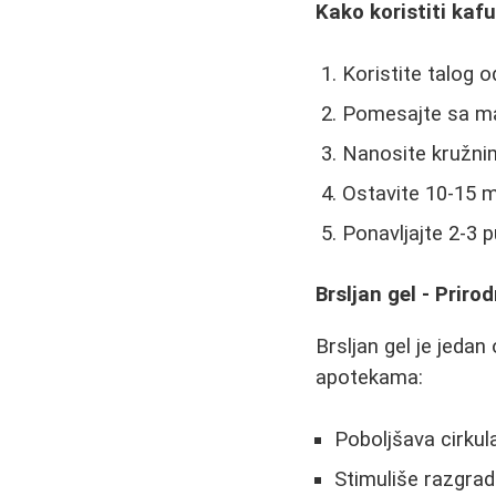
Kako koristiti kafu
Koristite talog o
Pomesajte sa mal
Nanosite kružnim
Ostavite 10-15 m
Ponavljajte 2-3 
Brsljan gel - Priro
Brsljan gel je jedan
apotekama:
Poboljšava cirkula
Stimuliše razgra