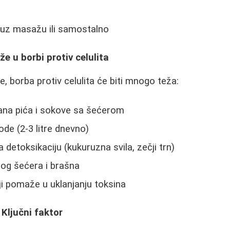
 uz masažu ili samostalno
e u borbi protiv celulita
, borba protiv celulita će biti mnogo teža:
rana pića i sokove sa šećerom
de (2-3 litre dnevno)
a detoksikaciju (kukuruzna svila, zečji trn)
log šećera i brašna
oji pomaže u uklanjanju toksina
 Ključni faktor