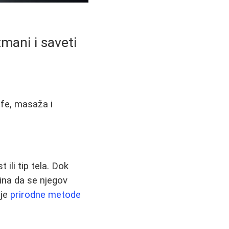
tmani i saveti
afe, masaža i
 ili tip tela. Dok
ina da se njegov
ije
prirodne metode