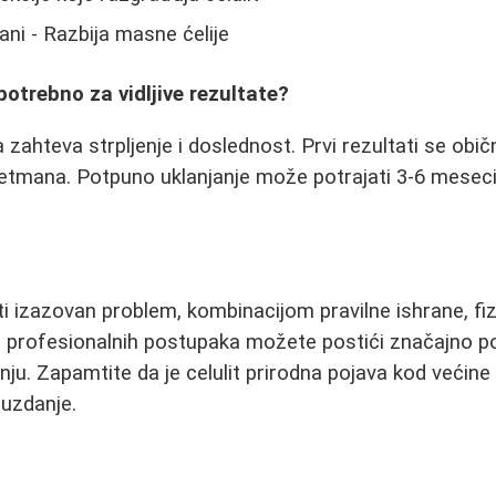
ani - Razbija masne ćelije
potrebno za vidljive rezultate?
a zahteva strpljenje i doslednost. Prvi rezultati se obi
etmana. Potpuno uklanjanje može potrajati 3-6 meseci
ti izazovan problem, kombinacijom pravilne ishrane, fiz
i profesionalnih postupaka možete postići značajno pob
enju. Zapamtite da je celulit prirodna pojava kod većine
uzdanje.