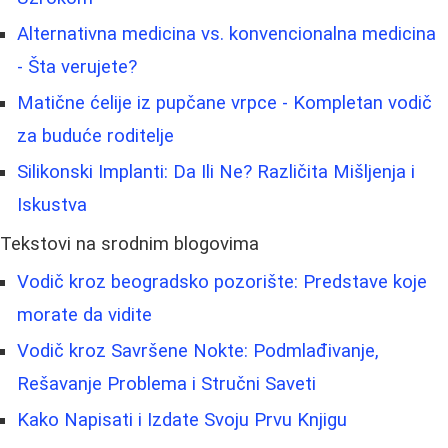
Alternativna medicina vs. konvencionalna medicina
- Šta verujete?
Matične ćelije iz pupčane vrpce - Kompletan vodič
za buduće roditelje
Silikonski Implanti: Da Ili Ne? Različita Mišljenja i
Iskustva
Tekstovi na srodnim blogovima
Vodič kroz beogradsko pozorište: Predstave koje
morate da vidite
Vodič kroz Savršene Nokte: Podmlađivanje,
Rešavanje Problema i Stručni Saveti
Kako Napisati i Izdate Svoju Prvu Knjigu