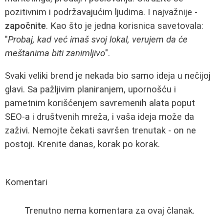
pozitivnim i podržavajućim ljudima. I najvažnije -
započnite
. Kao što je jedna korisnica savetovala:
"
Probaj, kad već imaš svoj lokal, verujem da će
meštanima biti zanimljivo
".
Svaki veliki brend je nekada bio samo ideja u nečijoj
glavi. Sa pažljivim planiranjem, upornošću i
pametnim korišćenjem savremenih alata poput
SEO-a i društvenih mreža, i vaša ideja može da
zaživi. Nemojte čekati savršen trenutak - on ne
postoji. Krenite danas, korak po korak.
Komentari
Trenutno nema komentara za ovaj članak.