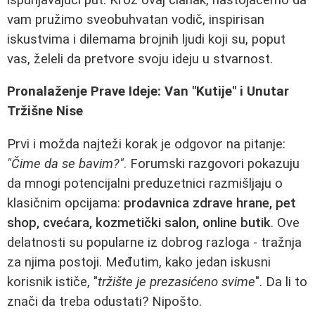
vam pružimo sveobuhvatan vodič, inspirisan
iskustvima i dilemama brojnih ljudi koji su, poput
vas, želeli da pretvore svoju ideju u stvarnost.
Pronalaženje Prave Ideje: Van "Kutije" i Unutar
Tržišne Nise
Prvi i možda najteži korak je odgovor na pitanje:
"Čime da se bavim?"
. Forumski razgovori pokazuju
da mnogi potencijalni preduzetnici razmišljaju o
klasičnim opcijama:
prodavnica zdrave hrane, pet
shop, cvećara, kozmetički salon, online butik
. Ove
delatnosti su popularne iz dobrog razloga - tražnja
za njima postoji. Međutim, kako jedan iskusni
korisnik ističe, "
tržište je prezasićeno svime
". Da li to
znači da treba odustati? Nipošto.