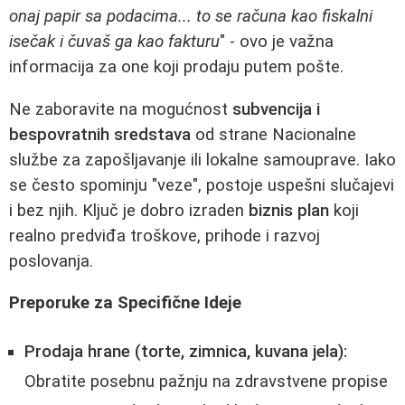
onaj papir sa podacima... to se računa kao fiskalni
isečak i čuvaš ga kao fakturu
" - ovo je važna
informacija za one koji prodaju putem pošte.
Ne zaboravite na mogućnost
subvencija i
bespovratnih sredstava
od strane Nacionalne
službe za zapošljavanje ili lokalne samouprave. Iako
se često spominju "veze", postoje uspešni slučajevi
i bez njih. Ključ je dobro izraden
biznis plan
koji
realno predviđa troškove, prihode i razvoj
poslovanja.
Preporuke za Specifične Ideje
Prodaja hrane (torte, zimnica, kuvana jela):
Obratite posebnu pažnju na zdravstvene propise