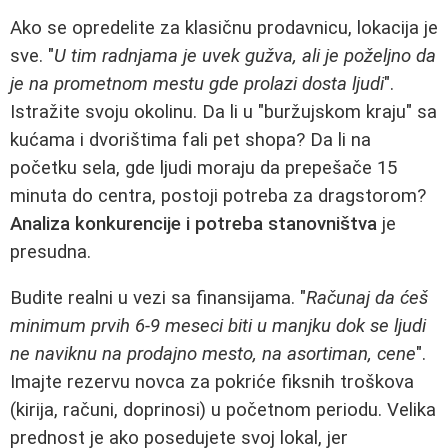
Ako se opredelite za klasičnu prodavnicu, lokacija je
sve. "
U tim radnjama je uvek gužva, ali je poželjno da
je na prometnom mestu gde prolazi dosta ljudi
".
Istražite svoju okolinu. Da li u "buržujskom kraju" sa
kućama i dvorištima fali pet shopa? Da li na
početku sela, gde ljudi moraju da prepešače 15
minuta do centra, postoji potreba za dragstorom?
Analiza konkurencije i potreba stanovništva
je
presudna.
Budite realni u vezi sa finansijama. "
Računaj da ćeš
minimum prvih 6-9 meseci biti u manjku dok se ljudi
ne naviknu na prodajno mesto, na asortiman, cene
".
Imajte rezervu novca za pokriće fiksnih troškova
(kirija, računi, doprinosi) u početnom periodu. Velika
prednost je ako posedujete svoj lokal, jer