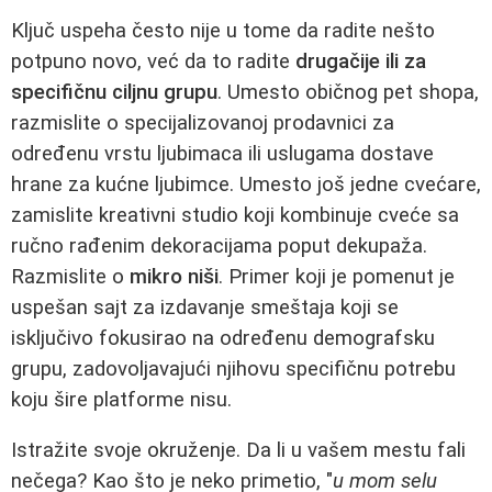
Ključ uspeha često nije u tome da radite nešto
potpuno novo, već da to radite
drugačije ili za
specifičnu ciljnu grupu
. Umesto običnog pet shopa,
razmislite o specijalizovanoj prodavnici za
određenu vrstu ljubimaca ili uslugama dostave
hrane za kućne ljubimce. Umesto još jedne cvećare,
zamislite kreativni studio koji kombinuje cveće sa
ručno rađenim dekoracijama poput dekupaža.
Razmislite o
mikro niši
. Primer koji je pomenut je
uspešan sajt za izdavanje smeštaja koji se
isključivo fokusirao na određenu demografsku
grupu, zadovoljavajući njihovu specifičnu potrebu
koju šire platforme nisu.
Istražite svoje okruženje. Da li u vašem mestu fali
nečega? Kao što je neko primetio, "
u mom selu