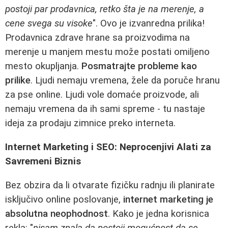
postoji par prodavnica, retko šta je na merenje, a
cene svega su visoke
". Ovo je izvanredna prilika!
Prodavnica zdrave hrane sa proizvodima na
merenje u manjem mestu može postati omiljeno
mesto okupljanja.
Posmatrajte probleme kao
prilike
. Ljudi nemaju vremena, žele da poruče hranu
za pse online. Ljudi vole domaće proizvode, ali
nemaju vremena da ih sami spreme - tu nastaje
ideja za prodaju zimnice preko interneta.
Internet Marketing i SEO: Neprocenjivi Alati za
Savremeni Biznis
Bez obzira da li otvarate fizičku radnju ili planirate
isključivo online poslovanje,
internet marketing je
absolutna neophodnost
. Kako je jedna korisnica
rekla: "
nisam znala da postoji mogućnost da se