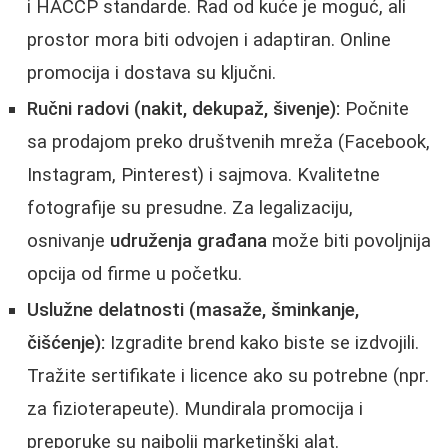
i HACCP standarde. Rad od kuće je moguć, ali
prostor mora biti odvojen i adaptiran. Online
promocija i dostava su ključni.
Ručni radovi (nakit, dekupaž, šivenje):
Počnite
sa prodajom preko društvenih mreža (Facebook,
Instagram, Pinterest) i sajmova. Kvalitetne
fotografije su presudne. Za legalizaciju,
osnivanje
udruženja građana
može biti povoljnija
opcija od firme u početku.
Uslužne delatnosti (masaže, šminkanje,
čišćenje):
Izgradite brend kako biste se izdvojili.
Tražite sertifikate i licence ako su potrebne (npr.
za fizioterapeute). Mundirala promocija i
preporuke su najbolji marketinški alat.