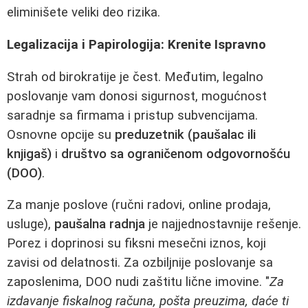
eliminišete veliki deo rizika.
Legalizacija i Papirologija: Krenite Ispravno
Strah od birokratije je čest. Međutim, legalno
poslovanje vam donosi sigurnost, mogućnost
saradnje sa firmama i pristup subvencijama.
Osnovne opcije su
preduzetnik (paušalac ili
knjigaš)
i
društvo sa ograničenom odgovornošću
(DOO)
.
Za manje poslove (ručni radovi, online prodaja,
usluge),
paušalna radnja
je najjednostavnije rešenje.
Porez i doprinosi su fiksni mesečni iznos, koji
zavisi od delatnosti. Za ozbiljnije poslovanje sa
zaposlenima, DOO nudi zaštitu lične imovine. "
Za
izdavanje fiskalnog računa, pošta preuzima, daće ti