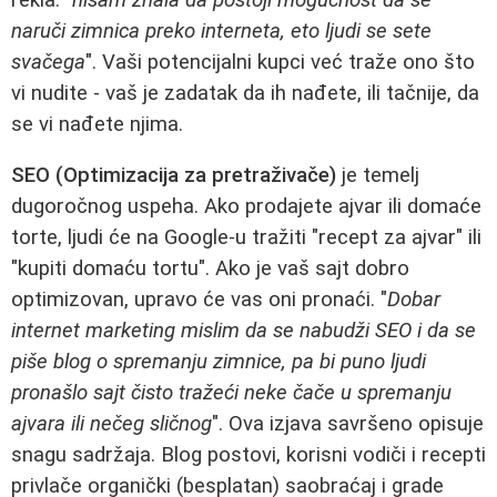
naruči zimnica preko interneta, eto ljudi se sete
svačega
". Vaši potencijalni kupci već traže ono što
vi nudite - vaš je zadatak da ih nađete, ili tačnije, da
se vi nađete njima.
SEO (Optimizacija za pretraživače)
je temelj
dugoročnog uspeha. Ako prodajete ajvar ili domaće
torte, ljudi će na Google-u tražiti "recept za ajvar" ili
"kupiti domaću tortu". Ako je vaš sajt dobro
optimizovan, upravo će vas oni pronaći. "
Dobar
internet marketing mislim da se nabudži SEO i da se
piše blog o spremanju zimnice, pa bi puno ljudi
pronašlo sajt čisto tražeći neke čače u spremanju
ajvara ili nečeg sličnog
". Ova izjava savršeno opisuje
snagu sadržaja. Blog postovi, korisni vodiči i recepti
privlače organički (besplatan) saobraćaj i grade