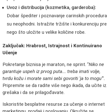
Uvoz i distribucija (kozmetika, garderoba):
Dobar špediter i poznavanje carinskih procedura
su neophodni. Istražite tržište i konkurenciju pre
nego što uložite u velike količine robe.
Zaključak: Hrabrost, Istrajnost i Kontinuirano
Učenje
Pokretanje biznisa je maraton, ne sprint. "
Niko ne
garantuje uspeh iz prvog puta... treba imati volje,
tvrdu kožu i morate sami sebi govoriti 'ja to mogu'
".
Pripremite se da radite više nego ikada, da učite iz
grešaka i da se prilagođavate.
Iskoristite besplatne resurse za učenje o internet
marketingu, prodaji i poslovanju. Okružite se