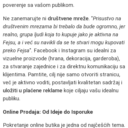
poverenje sa vašom publikom.
Ne zanemarujte ni
društvene mreže
. "
Prisustvo na
društvenim mrezama bi trebalo da bude ogromno, jer
realno, grupa ljudi koja to kupuje jako je aktivna na
Fejsu, a i već su navikli da se te stvari mogu kupovati
preko Fejsa
". Facebook i Instagram su idealni za
vizuelne proizvode (hrana, dekoracija, garderoba),
za stvaranje zajednice i za direktnu komunikaciju sa
klijentima. Pamtite, cilj nije samo otvoriti stranicu,
već je aktivno voditi, postavljati kvalitetan sadržaj i
uložiti u plaćene reklame
koje ciljaju vašu idealnu
publiku.
Online Prodaja: Od Ideje do Isporuke
Pokretanje online butika je jedna od najčešćih tema.