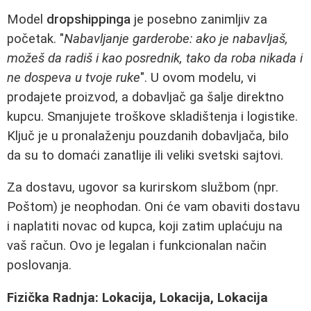
Model
dropshippinga
je posebno zanimljiv za
početak. "
Nabavljanje garderobe: ako je nabavljaš,
možeš da radiš i kao posrednik, tako da roba nikada i
ne dospeva u tvoje ruke
". U ovom modelu, vi
prodajete proizvod, a dobavljač ga šalje direktno
kupcu. Smanjujete troškove skladištenja i logistike.
Ključ je u pronalaženju pouzdanih dobavljača, bilo
da su to domaći zanatlije ili veliki svetski sajtovi.
Za dostavu, ugovor sa kurirskom službom (npr.
Poštom) je neophodan. Oni će vam obaviti dostavu
i naplatiti novac od kupca, koji zatim uplaćuju na
vaš račun. Ovo je legalan i funkcionalan način
poslovanja.
Fizička Radnja: Lokacija, Lokacija, Lokacija