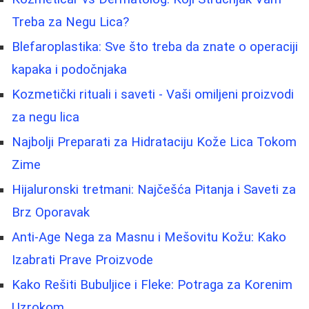
Treba za Negu Lica?
Blefaroplastika: Sve što treba da znate o operaciji
kapaka i podočnjaka
Kozmetički rituali i saveti - Vaši omiljeni proizvodi
za negu lica
Najbolji Preparati za Hidrataciju Kože Lica Tokom
Zime
Hijaluronski tretmani: Najčešća Pitanja i Saveti za
Brz Oporavak
Anti-Age Nega za Masnu i Mešovitu Kožu: Kako
Izabrati Prave Proizvode
Kako Rešiti Bubuljice i Fleke: Potraga za Korenim
Uzrokom