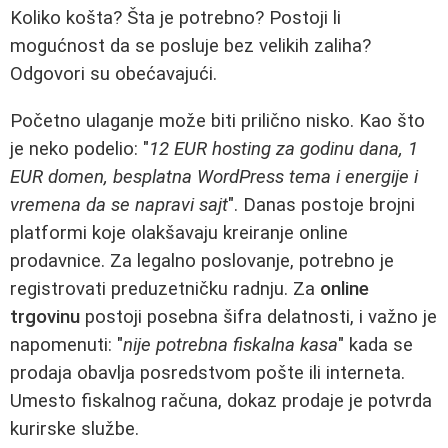
Koliko košta? Šta je potrebno? Postoji li
mogućnost da se posluje bez velikih zaliha?
Odgovori su obećavajući.
Početno ulaganje može biti prilično nisko. Kao što
je neko podelio: "
12 EUR hosting za godinu dana, 1
EUR domen, besplatna WordPress tema i energije i
vremena da se napravi sajt
". Danas postoje brojni
platformi koje olakšavaju kreiranje online
prodavnice. Za legalno poslovanje, potrebno je
registrovati preduzetničku radnju. Za
online
trgovinu
postoji posebna šifra delatnosti, i važno je
napomenuti: "
nije potrebna fiskalna kasa
" kada se
prodaja obavlja posredstvom pošte ili interneta.
Umesto fiskalnog računa, dokaz prodaje je potvrda
kurirske službe.