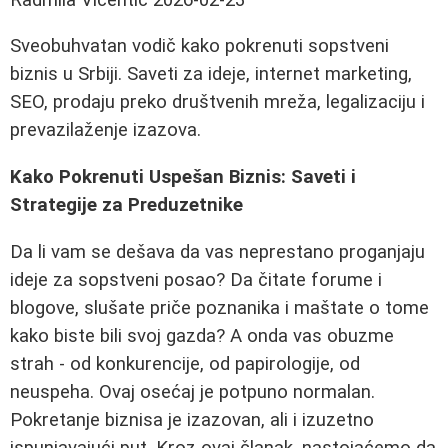
Sveobuhvatan vodič kako pokrenuti sopstveni
biznis u Srbiji. Saveti za ideje, internet marketing,
SEO, prodaju preko društvenih mreža, legalizaciju i
prevazilaženje izazova.
Kako Pokrenuti Uspešan Biznis: Saveti i
Strategije za Preduzetnike
Da li vam se dešava da vas neprestano proganjaju
ideje za sopstveni posao? Da čitate forume i
blogove, slušate priče poznanika i maštate o tome
kako biste bili svoj gazda? A onda vas obuzme
strah - od konkurencije, od papirologije, od
neuspeha. Ovaj osećaj je potpuno normalan.
Pokretanje biznisa je izazovan, ali i izuzetno
ispunjavajući put. Kroz ovaj članak, nastojaćemo da