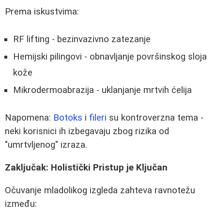
Prema iskustvima:
RF lifting - bezinvazivno zatezanje
Hemijski pilingovi - obnavljanje površinskog sloja
kože
Mikrodermoabrazija - uklanjanje mrtvih ćelija
Napomena:
Botoks
i
fileri
su kontroverzna tema -
neki korisnici ih izbegavaju zbog rizika od
"umrtvljenog" izraza.
Zaključak: Holistički Pristup je Ključan
Očuvanje mladolikog izgleda zahteva ravnotežu
između: