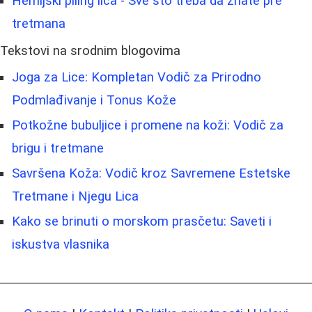
Hemijski piling lica - Sve što treba da znate pre
tretmana
Tekstovi na srodnim blogovima
Joga za Lice: Kompletan Vodič za Prirodno
Podmlađivanje i Tonus Kože
Potkožne bubuljice i promene na koži: Vodič za
brigu i tretmane
Savršena Koža: Vodič kroz Savremene Estetske
Tretmane i Njegu Lica
Kako se brinuti o morskom prasčetu: Saveti i
iskustva vlasnika