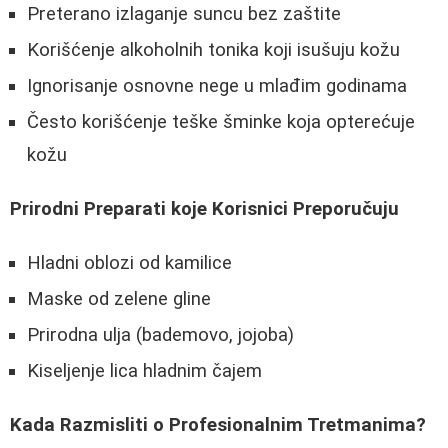
Preterano izlaganje suncu bez zaštite
Korišćenje alkoholnih tonika koji isušuju kožu
Ignorisanje osnovne nege u mlađim godinama
Često korišćenje teške šminke koja opterećuje
kožu
Prirodni Preparati koje Korisnici Preporučuju
Hladni oblozi od kamilice
Maske od zelene gline
Prirodna ulja (bademovo, jojoba)
Kiseljenje lica hladnim čajem
Kada Razmisliti o Profesionalnim Tretmanima?