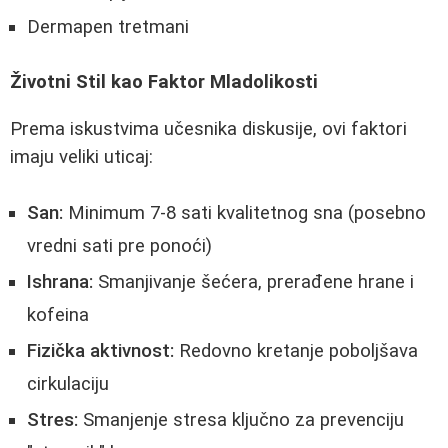
Dermapen tretmani
Životni Stil kao Faktor Mladolikosti
Prema iskustvima učesnika diskusije, ovi faktori
imaju veliki uticaj:
San:
Minimum 7-8 sati kvalitetnog sna (posebno
vredni sati pre ponoći)
Ishrana:
Smanjivanje šećera, prerađene hrane i
kofeina
Fizička aktivnost:
Redovno kretanje poboljšava
cirkulaciju
Stres:
Smanjenje stresa ključno za prevenciju