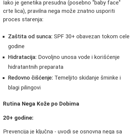
Iako je genetika presudna (posebno "baby face"
crte lica), pravilna nega može znatno usporiti
proces starenja:
Zaštita od sunca:
SPF 30+ obavezan tokom cele
godine
Hidratacija:
Dovoljno unosa vode i korišćenje
hidratantnih preparata
Redovno čišćenje:
Temeljito skidanje šminke i
blagi pilingovi
Rutina Nega Kože po Dobima
20+ godine:
Prevencija je ključna - uvodi se osnovna nega sa