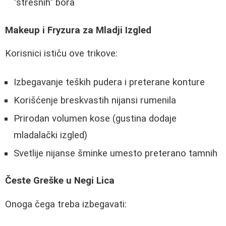
"stresnih" bora
Makeup i Fryzura za Mladji Izgled
Korisnici ističu ove trikove:
Izbegavanje teških pudera i preterane konture
Korišćenje breskvastih nijansi rumenila
Prirodan volumen kose (gustina dodaje
mladalački izgled)
Svetlije nijanse šminke umesto preterano tamnih
Česte Greške u Negi Lica
Onoga čega treba izbegavati: