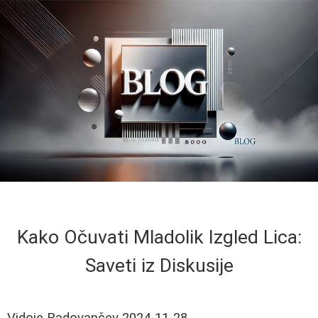
Kako Očuvati Mladolik Izgled Lica:
Saveti iz Diskusije
Vidoje Radovančev
2024-11-28