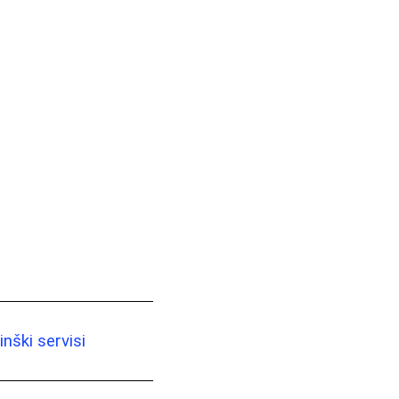
i
nški servisi