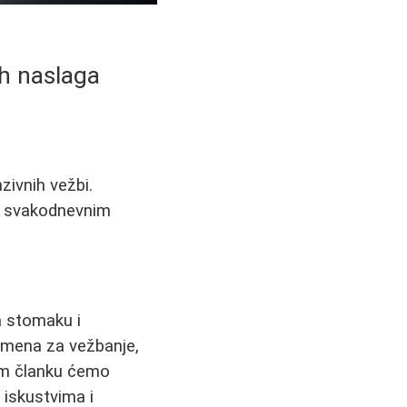
ih naslaga
zivnih vežbi.
 i svakodnevnim
a stomaku i
remena za vežbanje,
vom članku ćemo
 iskustvima i