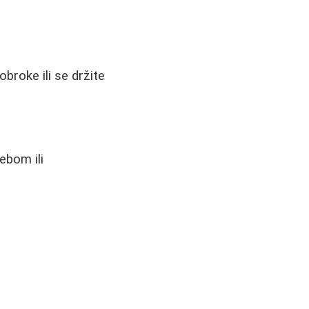
broke ili se držite
ebom ili