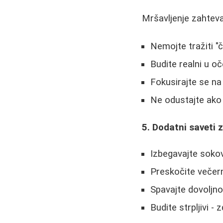
Mršavljenje zahtev
Nemojte tražiti "č
Budite realni u o
Fokusirajte se na
Ne odustajte ako 
5. Dodatni saveti 
Izbegavajte sokov
Preskočite večern
Spavajte dovoljn
Budite strpljivi -