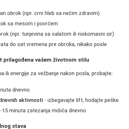
n obrok (npr. crni hleb sa nečim zdravim)
brok sa mesom i povrćem
rok (npr. tunjevina sa salatom ili niskomasni sir)
sata do sat vremena pre obroka, nikako posle
st prilagođena vašem životnom stilu
ili energije za vežbanje nakon posla, probajte:
inuta dnevno
dnevnih aktivnosti
- izbegavajte lift, hodajte peške
0-15 minuta zatezanja mišića dnevno
lnog stava