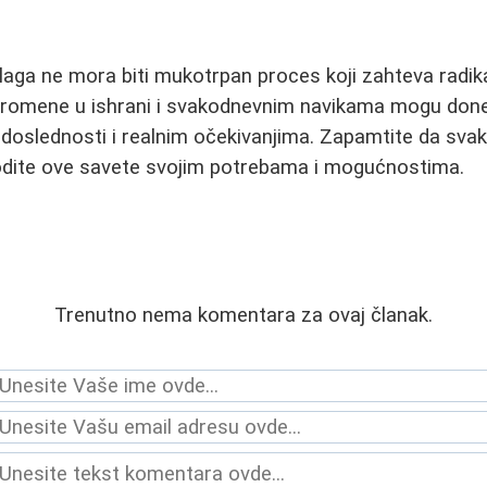
laga ne mora biti mukotrpan proces koji zahteva radi
promene u ishrani i svakodnevnim navikama mogu doneti 
u, doslednosti i realnim očekivanjima. Zapamtite da sva
godite ove savete svojim potrebama i mogućnostima.
Trenutno nema komentara za ovaj članak.