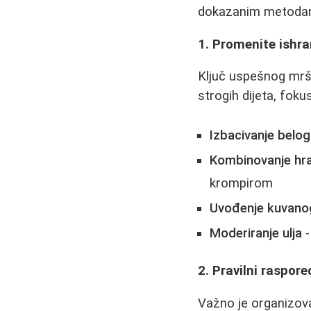
dokazanim metoda
1. Promenite ishra
Ključ uspešnog mršav
strogih dijeta, fokus
Izbacivanje belog
Kombinovanje hra
krompirom
Uvođenje kuvano
Moderiranje ulja
-
2. Pravilni raspor
Važno je organizov