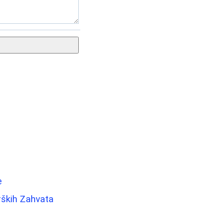
e
rških Zahvata