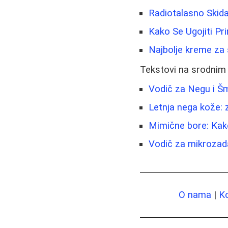
Radiotalasno Skida
Kako Se Ugojiti Pr
Najbolje kreme za s
Tekstovi na srodnim
Vodič za Negu i Š
Letnja nega kože: z
Mimične bore: Kako 
Vodič za mikrozad
O nama
|
K