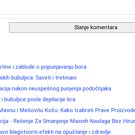
Slanje komentara
 Istine i zablude o popunjavanju bora
ih bubuljica: Saveti i tretmani
acija nakon neuspešnog punjenja podočnjaka
 i bubuljice posle depilacije lica
Masnu i Mešovitu Kožu: Kako Izabrati Prave Proizvod
acija - Rešenje Za Smanjenje Masnih Naslaga Bez Hiru
ovi blagotvorni efekti na opuštanje i zdravlje