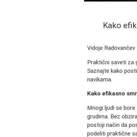
Kako efik
Vidoje Radovančev
Praktični saveti za 
Saznajte kako posti
navikama.
Kako efikasno smr
Mnogi ljudi se bor
grudima. Bez obzira
postoji način da p
podeliti praktične 