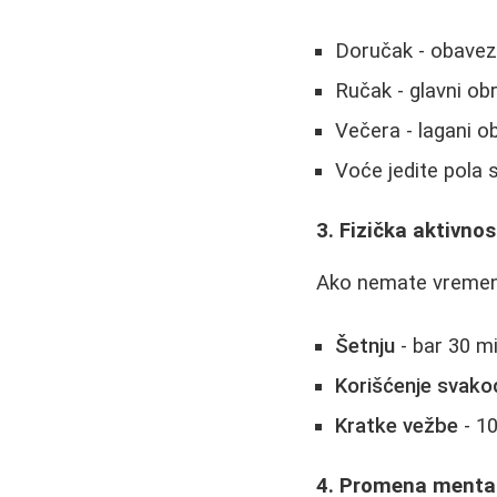
Doručak - obaveza
Ručak - glavni o
Večera - lagani ob
Voće jedite pola 
3. Fizička aktivno
Ako nemate vremena 
Šetnju
- bar 30 m
Korišćenje svako
Kratke vežbe
- 1
4. Promena menta