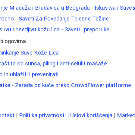
nje Mladeža i Bradavica u Beogradu - Iskustva i Savet
irodno - Saveti Za Povećanje Telesne Težine
uvu i osetljivu kožu lica - Saveti i preporuke
 blogovima
minkanje Suve Kože Lica
aštita od sunca, piling i anti‑celulit masaže
ih ublažiti i prevenirati
atke - Zarada od kuće preko CrowdFlower platforme
ontakt
|
Politika privatnosti
|
Uslovi korišćenja
|
Marketi