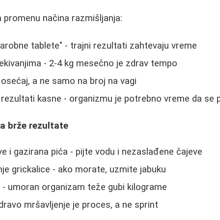
a promenu načina razmišljanja:
arobne tablete" - trajni rezultati zahtevaju vreme
čekivanjima - 2-4 kg mesečno je zdrav tempo
 osećaj, a ne samo na broj na vagi
rezultati kasne - organizmu je potrebno vreme da se p
za brže rezultate
e i gazirana pića - pijte vodu i nezaslađene čajeve
je grickalice - ako morate, uzmite jabuku
o - umoran organizam teže gubi kilograme
 zdravo mršavljenje je proces, a ne sprint