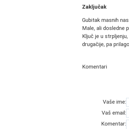
Zaključak
Gubitak masnih nas
Male, ali dosledne 
Ključ je u strpljenj
drugačije, pa prila
Komentari
Vaše ime:
Vaš email:
Komentar: