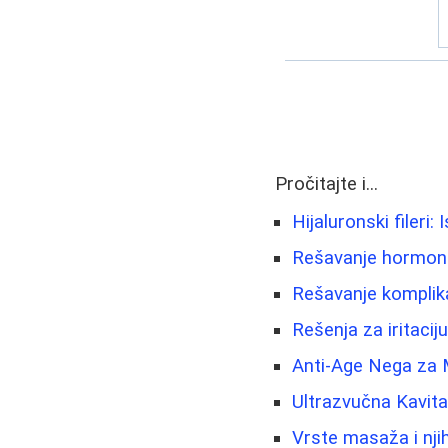
Pročitajte i...
Hijaluronski fileri:
Rešavanje hormonsk
Rešavanje komplik
Rešenja za iritaciju
Anti-Age Nega za 
Ultrazvučna Kavit
Vrste masaža i njih