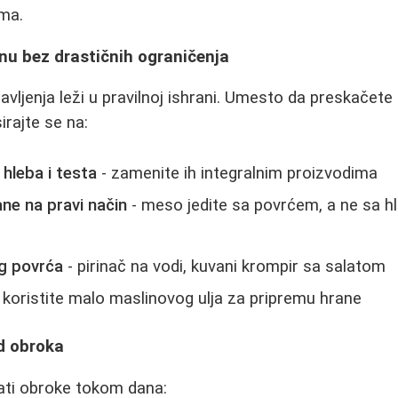
ma.
nu bez drastičnih ograničenja
ljenja leži u pravilnoj ishrani. Umesto da preskačete o
irajte se na:
 hleba i testa
- zamenite ih integralnim proizvodima
ne na pravi način
- meso jedite sa povrćem, a ne sa hl
g povrća
- pirinač na vodi, kuvani krompir sa salatom
 koristite malo maslinovog ulja za pripremu hrane
ed obroka
ati obroke tokom dana: