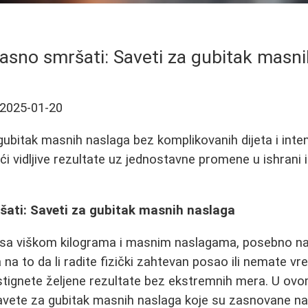
asno smršati: Saveti za gubitak masn
2025-01-20
gubitak masnih naslaga bez komplikovanih dijeta i inten
ći vidljive rezultate uz jednostavne promene u ishrani
šati: Saveti za gubitak masnih naslaga
e sa viškom kilograma i masnim naslagama, posebno n
 na to da li radite fizički zahtevan posao ili nemate v
ostignete željene rezultate bez ekstremnih mera. U o
savete za gubitak masnih naslaga koje su zasnovane na