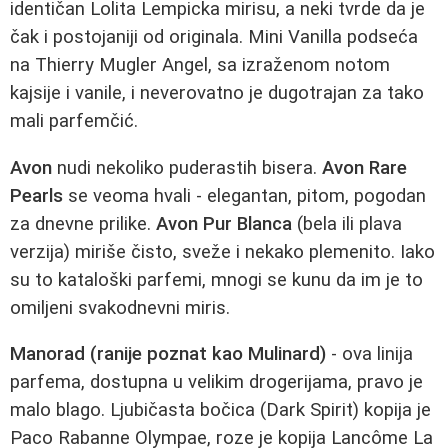
identičan Lolita Lempicka mirisu, a neki tvrde da je
čak i postojaniji od originala. Mini Vanilla podseća
na Thierry Mugler Angel, sa izraženom notom
kajsije i vanile, i neverovatno je dugotrajan za tako
mali parfemčić.
Avon
nudi nekoliko puderastih bisera.
Avon Rare
Pearls
se veoma hvali - elegantan, pitom, pogodan
za dnevne prilike.
Avon Pur Blanca
(bela ili plava
verzija) miriše čisto, sveže i nekako plemenito. Iako
su to kataloški parfemi, mnogi se kunu da im je to
omiljeni svakodnevni miris.
Manorad (ranije poznat kao Mulinard)
- ova linija
parfema, dostupna u velikim drogerijama, pravo je
malo blago. Ljubičasta bočica (Dark Spirit) kopija je
Paco Rabanne Olympae, roze je kopija Lancôme La