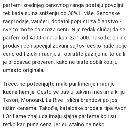
parfemi srednjeg cenovnog ranga postaju povoljni
tek kada su na sniženju od 30% ili više. Sezonske
rasprodaje, vaučeri, dodatni popusti za članstvo -
sve to može da sroza cenu. Nije redak slučaj da se
parfem od 4000 dinara kupi za 1500. Takođe, online
prodavnice i specijalizovani sajtovi često nude bolje
cene od fizičkih radnji, ali obratite pažnju na to da li
je prodavac proveren, kako ne biste dobili kopiju
umesto originala.
Treće:
ne potcenjujte male parfimerije i radnje
kućne hemije
. Često se baš u takvim mestima kriju
Tesori, Monoard, La Rive i slični brendovi po još
nižim cenama. Takođe, kataloške prodaje tipa Avon
i Oriflame znaju da imaju sjajne parfeme koji su
retko kad puna cena, jer su stalno na nekoj