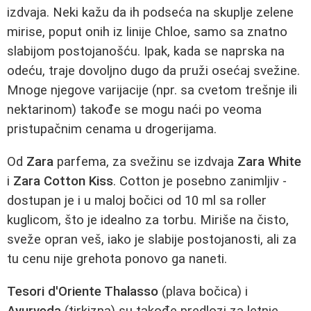
izdvaja. Neki kažu da ih podseća na skuplje zelene
mirise, poput onih iz linije Chloe, samo sa znatno
slabijom postojanošću. Ipak, kada se naprska na
odeću, traje dovoljno dugo da pruži osećaj svežine.
Mnoge njegove varijacije (npr. sa cvetom trešnje ili
nektarinom) takođe se mogu naći po veoma
pristupačnim cenama u drogerijama.
Od
Zara
parfema, za svežinu se izdvaja
Zara White
i
Zara Cotton Kiss
. Cotton je posebno zanimljiv -
dostupan je i u maloj bočici od 10 ml sa roller
kuglicom, što je idealno za torbu. Miriše na čisto,
sveže opran veš, iako je slabije postojanosti, ali za
tu cenu nije grehota ponovo ga naneti.
Tesori d'Oriente Thalasso
(plava bočica) i
Ayurveda
(tirkizna) su takođe predlozi za letnje