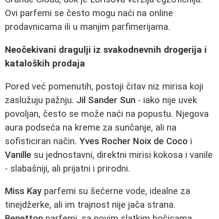
Ovi parfemi se često mogu naći na online
prodavnicama ili u manjim parfimerijama.
Neočekivani dragulji iz svakodnevnih drogerija i
kataloških prodaja
Pored već pomenutih, postoji čitav niz mirisa koji
zaslužuju pažnju.
Jil Sander Sun
- iako nije uvek
povoljan, često se može naći na popustu. Njegova
aura podseća na kreme za sunčanje, ali na
sofisticiran način.
Yves Rocher Noix de Coco
i
Vanille
su jednostavni, direktni mirisi kokosa i vanile
- slabašniji, ali prijatni i prirodni.
Miss Kay
parfemi su šećerne vode, idealne za
tinejdžerke, ali im trajnost nije jača strana.
Benetton
parfemi, sa novim slatkim bočicama,