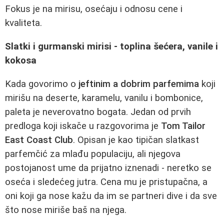
Fokus je na mirisu, osećaju i odnosu cene i
kvaliteta.
Slatki i gurmanski mirisi - toplina šećera, vanile i
kokosa
Kada govorimo o
jeftinim a dobrim parfemima
koji
mirišu na deserte, karamelu, vanilu i bombonice,
paleta je neverovatno bogata. Jedan od prvih
predloga koji iskače u razgovorima je
Tom Tailor
East Coast Club
. Opisan je kao tipičan slatkast
parfemčić za mlađu populaciju, ali njegova
postojanost ume da prijatno iznenadi - neretko se
oseća i sledećeg jutra. Cena mu je pristupačna, a
oni koji ga nose kažu da im se partneri dive i da sve
što nose miriše baš na njega.