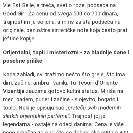
Vie Est Belle, a treća, svetlo roze, podseća na
Good Girl. Za cenu od svega 500 do 700 dinara,
trajnost im je solidna, a miris zaista podseća na
originale, bez oštre sintetičke note koja često prati
jeftine kopije.
Orijentalni, topli i misteriozni - za hladnije dane i
posebne prilike
Kada zahladi, svi tražimo nešto što greje, što ima
dim, začine, ambru i vanilu. Tu
Tesori d'Oriente
Vizantija
zauzima gotovo kultni status. Miriše na
med, badem, puder i začine - slojevito, bogato i
toplo. Neki je opisuju kao
„preteču svih modernih
slatkih orijentalnih parfema“
. Trajnost joj je
legendarna - ostaje na odeći danima. Cena je više
nego smešna za ono što se dobija: oko 600 do 800