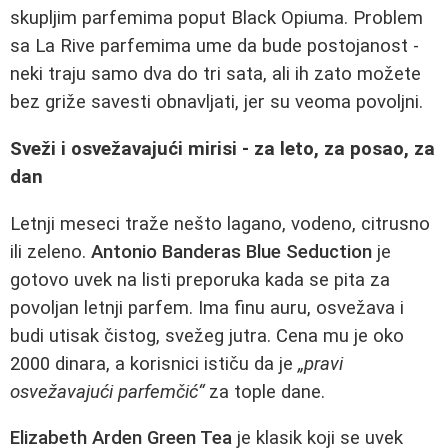
skupljim parfemima poput Black Opiuma. Problem
sa La Rive parfemima ume da bude postojanost -
neki traju samo dva do tri sata, ali ih zato možete
bez griže savesti obnavljati, jer su veoma povoljni.
Sveži i osvežavajući mirisi - za leto, za posao, za
dan
Letnji meseci traže nešto lagano, vodeno, citrusno
ili zeleno.
Antonio Banderas Blue Seduction
je
gotovo uvek na listi preporuka kada se pita za
povoljan letnji parfem. Ima finu auru, osvežava i
budi utisak čistog, svežeg jutra. Cena mu je oko
2000 dinara, a korisnici ističu da je
„pravi
osvežavajući parfemčić“
za tople dane.
Elizabeth Arden Green Tea
je klasik koji se uvek