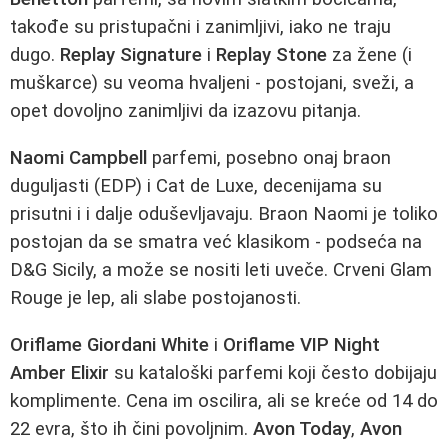
takođe su pristupačni i zanimljivi, iako ne traju
dugo.
Replay Signature
i
Replay Stone
za žene (i
muškarce) su veoma hvaljeni - postojani, sveži, a
opet dovoljno zanimljivi da izazovu pitanja.
Naomi Campbell
parfemi, posebno onaj braon
duguljasti (EDP) i Cat de Luxe, decenijama su
prisutni i i dalje oduševljavaju. Braon Naomi je toliko
postojan da se smatra već klasikom - podseća na
D&G Sicily, a može se nositi leti uveče. Crveni Glam
Rouge je lep, ali slabe postojanosti.
Oriflame Giordani White
i
Oriflame VIP Night
Amber Elixir
su kataloški parfemi koji često dobijaju
komplimente. Cena im oscilira, ali se kreće od 14 do
22 evra, što ih čini povoljnim.
Avon Today
,
Avon