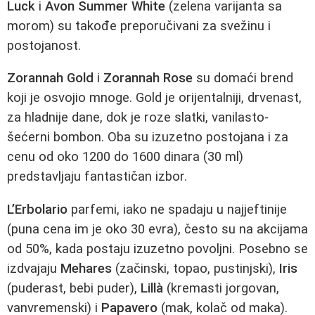
Luck
i
Avon Summer White
(zelena varijanta sa
morom) su takođe preporučivani za svežinu i
postojanost.
Zorannah Gold
i
Zorannah Rose
su domaći brend
koji je osvojio mnoge. Gold je orijentalniji, drvenast,
za hladnije dane, dok je roze slatki, vanilasto-
šećerni bombon. Oba su izuzetno postojana i za
cenu od oko 1200 do 1600 dinara (30 ml)
predstavljaju fantastičan izbor.
L’Erbolario
parfemi, iako ne spadaju u najjeftinije
(puna cena im je oko 30 evra), često su na akcijama
od 50%, kada postaju izuzetno povoljni. Posebno se
izdvajaju
Mehares
(začinski, topao, pustinjski),
Iris
(puderast, bebi puder),
Lillà
(kremasti jorgovan,
vanvremenski) i
Papavero
(mak, kolač od maka).