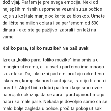
doživljaj
. Parfem je pre svega emocija. Neki od
najlepših mirisnih uspomena vezani su za bočice
koje su koštale manje od karte za bioskop. Umete
da ličite na milion dolara i sa parfemom od 500
dinara - ako ste ga pažljivo izabrali i on leži na
vama.
Koliko para, toliko muzike? Ne baš uvek
Izreka „koliko para, toliko muzike“ ima smisla u
mnogim sferama, ali u svetu parfema ima mnogo
izuzetaka. Da, luksuzni parfemi pružaju određeno
iskustvo, kompleksnost sastojaka, istoriju brenda i
prestiž. Ali
jeftini a dobri parfemi
koje smo ovde
nabrojali dokazuju da se
aura
i
postojanost
mogu
naći i za male pare. Nekada je dovoljno samo da se
malo bolje zagleda u police, pročita pokoji utisak