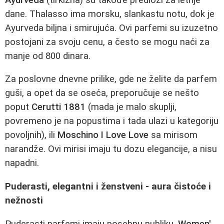
dane. Thalasso ima morsku, slankastu notu, dok je
Ayurveda biljna i smirujuća. Ovi parfemi su izuzetno
postojani za svoju cenu, a često se mogu naći za
manje od 800 dinara.
Za poslovne dnevne prilike, gde ne želite da parfem
guši, a opet da se oseća, preporučuje se nešto
poput
Cerutti 1881
(mada je malo skuplji,
povremeno je na popustima i tada ulazi u kategoriju
povoljnih), ili
Moschino I Love Love
sa mirisom
narandže. Ovi mirisi imaju tu dozu elegancije, a nisu
napadni.
Puderasti, elegantni i ženstveni - aura čistoće i
nežnosti
Puderasti parfemi imaju posebnu publiku.
Women'