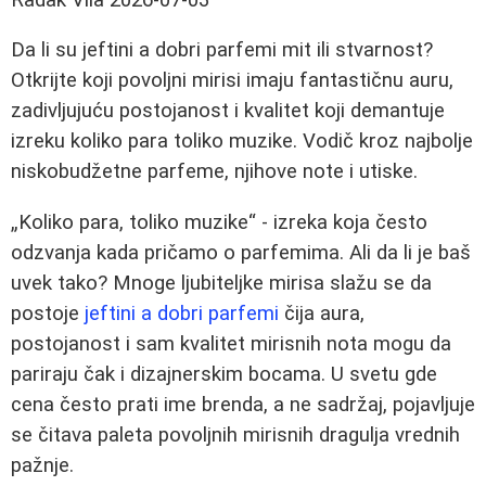
Da li su jeftini a dobri parfemi mit ili stvarnost?
Otkrijte koji povoljni mirisi imaju fantastičnu auru,
zadivljujuću postojanost i kvalitet koji demantuje
izreku koliko para toliko muzike. Vodič kroz najbolje
niskobudžetne parfeme, njihove note i utiske.
„Koliko para, toliko muzike“ - izreka koja često
odzvanja kada pričamo o parfemima. Ali da li je baš
uvek tako? Mnoge ljubiteljke mirisa slažu se da
postoje
jeftini a dobri parfemi
čija aura,
postojanost i sam kvalitet mirisnih nota mogu da
pariraju čak i dizajnerskim bocama. U svetu gde
cena često prati ime brenda, a ne sadržaj, pojavljuje
se čitava paleta povoljnih mirisnih dragulja vrednih
pažnje.