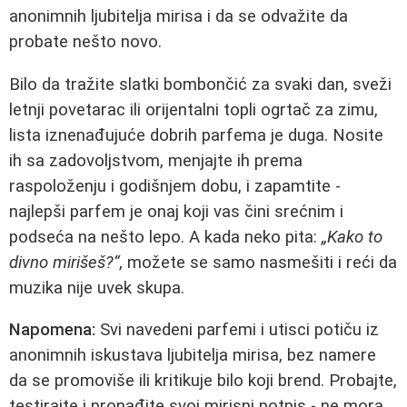
anonimnih ljubitelja mirisa i da se odvažite da
probate nešto novo.
Bilo da tražite slatki bombončić za svaki dan, sveži
letnji povetarac ili orijentalni topli ogrtač za zimu,
lista iznenađujuće dobrih parfema je duga. Nosite
ih sa zadovoljstvom, menjajte ih prema
raspoloženju i godišnjem dobu, i zapamtite -
najlepši parfem je onaj koji vas čini srećnim i
podseća na nešto lepo. A kada neko pita:
„Kako to
divno mirišeš?“
, možete se samo nasmešiti i reći da
muzika nije uvek skupa.
Napomena:
Svi navedeni parfemi i utisci potiču iz
anonimnih iskustava ljubitelja mirisa, bez namere
da se promoviše ili kritikuje bilo koji brend. Probajte,
testirajte i pronađite svoj mirisni potpis - ne mora