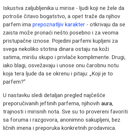
Iskustva zaljubljenika u mirise - ljudi koji ne žele da
potroše čitavo bogatstvo, a opet traže da njihov
parfem ima
prepoznatljiv karakter
- otkrivaju da se
zaista može pronaći nešto posebno i za veoma
pristupačne iznose. Pojedini parfemi kupljeni za
svega nekoliko stotina dinara ostaju na koži
satima, mirišu skupo i privlače komplimente. Drugi,
iako blagi, osvežavaju i unose onu čarobnu notu
koja tera ljude da se okrenu i pitaju: „Koji je to
parfem?“
U nastavku sledi detaljan pregled najčešće
preporučivanih jeftinih parfema, njihovih
aura
,
trajnosti i mirisnih nota. Sve su to provereni favoriti
sa foruma i razgovora, anonimno sakupljeni, bez
ličnih imena i preporuka konkretnih prodavnica.