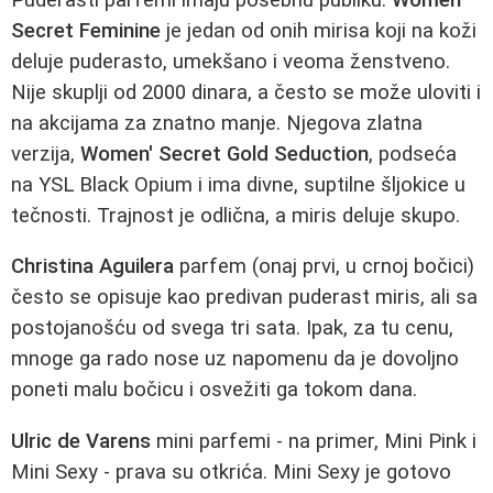
Secret Feminine
je jedan od onih mirisa koji na koži
deluje puderasto, umekšano i veoma ženstveno.
Nije skuplji od 2000 dinara, a često se može uloviti i
na akcijama za znatno manje. Njegova zlatna
verzija,
Women' Secret Gold Seduction
, podseća
na YSL Black Opium i ima divne, suptilne šljokice u
tečnosti. Trajnost je odlična, a miris deluje skupo.
Christina Aguilera
parfem (onaj prvi, u crnoj bočici)
često se opisuje kao predivan puderast miris, ali sa
postojanošću od svega tri sata. Ipak, za tu cenu,
mnoge ga rado nose uz napomenu da je dovoljno
poneti malu bočicu i osvežiti ga tokom dana.
Ulric de Varens
mini parfemi - na primer, Mini Pink i
Mini Sexy - prava su otkrića. Mini Sexy je gotovo