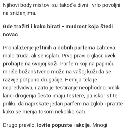
Njihovi body mistovi su takođe divni i vrlo povoljni
na sniženjima.
Gde tražiti i kako birati - mudrost koja štedi
novac
Pronalaženje
jeftinih a dobrih parfema
zahteva
malo truda, ali se isplati. Prvo pravilo glasi:
uvek
probajte na svojoj koži
. Parfem koji na papiriću
miriše božanstveno može na vašoj koži da se
razvije potpuno drugačije. Hemija tela je
nepredvidiva, i zato je testiranje neophodno. Veliki
lanci drogerija često imaju testere, pa iskoristite
priliku da naprskate jedan parfem na zglob i pratite
kako se menja tokom nekoliko sati.
Drugo pravilo:
lovite popuste i akcije
. Mnogi