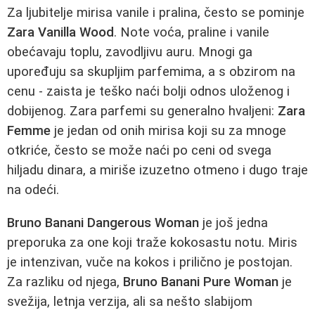
Za ljubitelje mirisa vanile i pralina, često se pominje
Zara Vanilla Wood
. Note voća, praline i vanile
obećavaju toplu, zavodljivu auru. Mnogi ga
upoređuju sa skupljim parfemima, a s obzirom na
cenu - zaista je teško naći bolji odnos uloženog i
dobijenog. Zara parfemi su generalno hvaljeni:
Zara
Femme
je jedan od onih mirisa koji su za mnoge
otkriće, često se može naći po ceni od svega
hiljadu dinara, a miriše izuzetno otmeno i dugo traje
na odeći.
Bruno Banani Dangerous Woman
je još jedna
preporuka za one koji traže kokosastu notu. Miris
je intenzivan, vuče na kokos i prilično je postojan.
Za razliku od njega,
Bruno Banani Pure Woman
je
svežija, letnja verzija, ali sa nešto slabijom