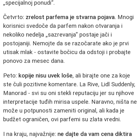
„specijalnoj ponudi“.
Četvrto:
zrelost parfema je stvarna pojava
. Mnogi
korisnici svedoče da parfem nakon otvaranja i
nekoliko nedelja „sazrevanja“ postaje jači i
postojaniji. Nemojte da se razočarate ako je prvi
utisak mlak - ostavite bočicu da odstoji i probajte
ponovo za mesec dana.
Peto:
kopije nisu uvek loše
, ali birajte one za koje
ste čuli pozitivne komentare. La Rive, Lidl Suddenly,
Manorad - svi su oni stekli reputaciju jer su njihove
interpretacije tuđih mirisa uspele. Naravno, ništa ne
može u potpunosti zameniti original, ali kada je
budžet ograničen, ovi parfemi su zlata vredni.
I na kraju, najvažnije:
ne dajte da vam cena diktira