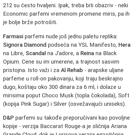
212 su često hvaljeni. Ipak, treba biti obazriv - neki
Economic parfemi vremenom promene miris, pa ih
je bolje brže potrošiti.
Farmasi
parfemi nude još jednu paletu replika:
Signora Diamond
podseća na YSL Manifesto,
Hera
na Libre,
Scandal
na J’adore, a
Reina
na Black
Opium. Cene su im umerene, a trajnost sasvim
pristojna. Isto važi i za
Al Rehab
- arapske uljane
parfeme u roll-on pakovanju, koji traju beskrajno
dugo, koštaju oko 300 dinara za 6 ml, i dolaze u
mirisima poput Choco Musk (topla čokolada), Soft
(kopija Pink Sugar) i Silver (osvežavajući uniseks).
D&P
parfemi su takođe preporučivani kao povoljne
kopije - verzija Baccarat Rouge-a je sličnija Ariana
Grande Cloud, dok je Lorisova verzija egzotičnija.