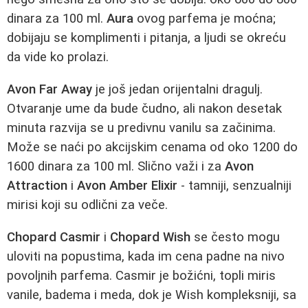
dinara za 100 ml.
Aura
ovog parfema je moćna;
dobijaju se komplimenti i pitanja, a ljudi se okreću
da vide ko prolazi.
Avon Far Away
je još jedan orijentalni dragulj.
Otvaranje ume da bude čudno, ali nakon desetak
minuta razvija se u predivnu vanilu sa začinima.
Može se naći po akcijskim cenama od oko 1200 do
1600 dinara za 100 ml. Slično važi i za
Avon
Attraction
i
Avon Amber Elixir
- tamniji, senzualniji
mirisi koji su odlični za veče.
Chopard Casmir
i
Chopard Wish
se često mogu
uloviti na popustima, kada im cena padne na nivo
povoljnih parfema. Casmir je božićni, topli miris
vanile, badema i meda, dok je Wish kompleksniji, sa