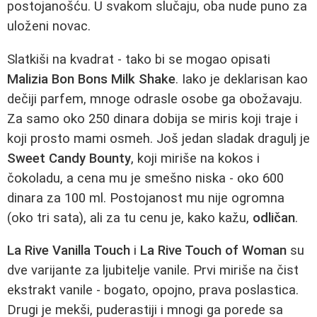
postojanošću. U svakom slučaju, oba nude puno za
uloženi novac.
Slatkiši na kvadrat - tako bi se mogao opisati
Malizia Bon Bons Milk Shake
. Iako je deklarisan kao
dečiji parfem, mnoge odrasle osobe ga obožavaju.
Za samo oko 250 dinara dobija se miris koji traje i
koji prosto mami osmeh. Još jedan sladak dragulj je
Sweet Candy Bounty
, koji miriše na kokos i
čokoladu, a cena mu je smešno niska - oko 600
dinara za 100 ml. Postojanost mu nije ogromna
(oko tri sata), ali za tu cenu je, kako kažu,
odličan
.
La Rive Vanilla Touch
i
La Rive Touch of Woman
su
dve varijante za ljubitelje vanile. Prvi miriše na čist
ekstrakt vanile - bogato, opojno, prava poslastica.
Drugi je mekši, puderastiji i mnogi ga porede sa