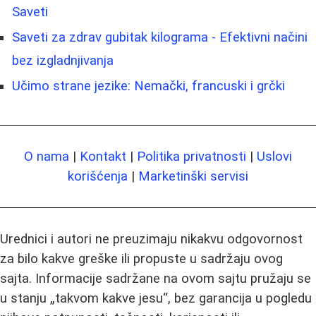
Saveti
Saveti za zdrav gubitak kilograma - Efektivni načini
bez izgladnjivanja
Učimo strane jezike: Nemački, francuski i grčki
O nama
|
Kontakt
|
Politika privatnosti
|
Uslovi
korišćenja
|
Marketinški servisi
Urednici i autori ne preuzimaju nikakvu odgovornost
za bilo kakve greške ili propuste u sadržaju ovog
sajta. Informacije sadržane na ovom sajtu pružaju se
u stanju „takvom kakve jesu“, bez garancija u pogledu