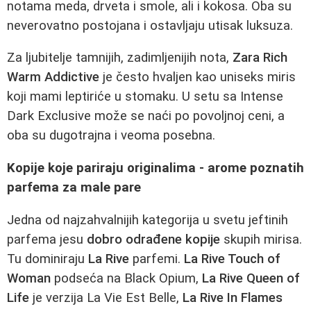
notama meda, drveta i smole, ali i kokosa. Oba su
neverovatno postojana i ostavljaju utisak luksuza.
Za ljubitelje tamnijih, zadimljenijih nota,
Zara Rich
Warm Addictive
je često hvaljen kao uniseks miris
koji mami leptiriće u stomaku. U setu sa Intense
Dark Exclusive može se naći po povoljnoj ceni, a
oba su dugotrajna i veoma posebna.
Kopije koje pariraju originalima - arome poznatih
parfema za male pare
Jedna od najzahvalnijih kategorija u svetu jeftinih
parfema jesu
dobro odrađene kopije
skupih mirisa.
Tu dominiraju
La Rive
parfemi.
La Rive Touch of
Woman
podseća na Black Opium,
La Rive Queen of
Life
je verzija La Vie Est Belle,
La Rive In Flames