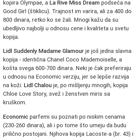
kopira Olympae, a
La Rive Miss Dream
podseća na
Good Girl (štiklicu). Trajnost im varira, ali za 400 do
800 dinara, retko ko se žali. Mnogi kažu da su
ubedljivo najbolji u odnosu cene i kvaliteta u svetu
kopija.
Lidl Suddenly Madame Glamour
je još jedna slavna
kopija - identična Chanel Coco Mademoiselle, a
košta svega 600-700 dinara. Neki je čak preferiraju
u odnosu na Economic verziju, jer se lepše razvija
na koži.
Lidl Chalou
je, po mišljenju mnogih, kopija
Chloe Love Story, svež i ženstven miris sa
kruškom.
Economic
parfemi su poznati po niskim cenama
(230-260 dinara), ali i po tome što umeju da budu
prilično postojani. Njihova kopija Lacoste-a (br. 43) i