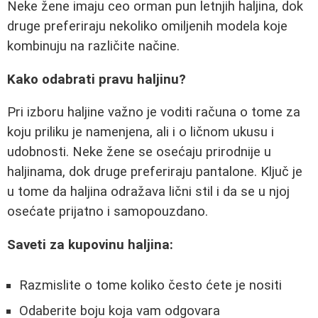
Neke žene imaju ceo orman pun letnjih haljina, dok
druge preferiraju nekoliko omiljenih modela koje
kombinuju na različite načine.
Kako odabrati pravu haljinu?
Pri izboru haljine važno je voditi računa o tome za
koju priliku je namenjena, ali i o ličnom ukusu i
udobnosti. Neke žene se osećaju prirodnije u
haljinama, dok druge preferiraju pantalone. Ključ je
u tome da haljina odražava lični stil i da se u njoj
osećate prijatno i samopouzdano.
Saveti za kupovinu haljina:
Razmislite o tome koliko često ćete je nositi
Odaberite boju koja vam odgovara