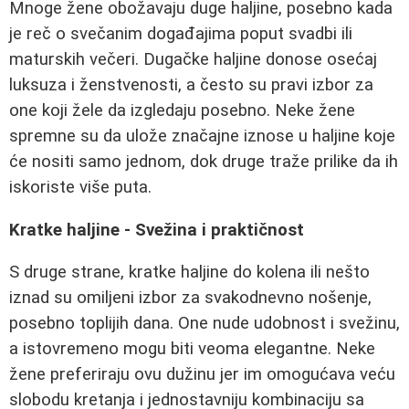
Mnoge žene obožavaju duge haljine, posebno kada
je reč o svečanim događajima poput svadbi ili
maturskih večeri. Dugačke haljine donose osećaj
luksuza i ženstvenosti, a često su pravi izbor za
one koji žele da izgledaju posebno. Neke žene
spremne su da ulože značajne iznose u haljine koje
će nositi samo jednom, dok druge traže prilike da ih
iskoriste više puta.
Kratke haljine - Svežina i praktičnost
S druge strane, kratke haljine do kolena ili nešto
iznad su omiljeni izbor za svakodnevno nošenje,
posebno toplijih dana. One nude udobnost i svežinu,
a istovremeno mogu biti veoma elegantne. Neke
žene preferiraju ovu dužinu jer im omogućava veću
slobodu kretanja i jednostavniju kombinaciju sa