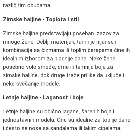
različitim obućama.
Zimske haljine - Toplota i stil
Zimske haljine predstavljaju poseban izazov za
mnoge žene. Deblji materijali, tamnije nijanse i
kombinacija sa čizmama ili toplim čarapama čine ih
idealnim izborom za hladnije dane. Neke žene
posebno vole smeđe, crne ili tamnije boje za
zimske haljine, dok druge traže prilike da uključe i
neke svečanije modele.
Letnje haljine - Laganost i boje
Letnje haljine su obično lagane, šarenih boja i
jednostavnih modela. One su idealne za toplije dane
i često se nose sa sandalama ili lakim cipelama.