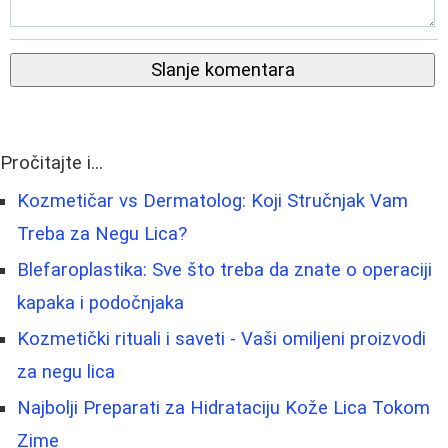
Slanje komentara
Pročitajte i...
Kozmetičar vs Dermatolog: Koji Stručnjak Vam
Treba za Negu Lica?
Blefaroplastika: Sve što treba da znate o operaciji
kapaka i podočnjaka
Kozmetički rituali i saveti - Vaši omiljeni proizvodi
za negu lica
Najbolji Preparati za Hidrataciju Kože Lica Tokom
Zime