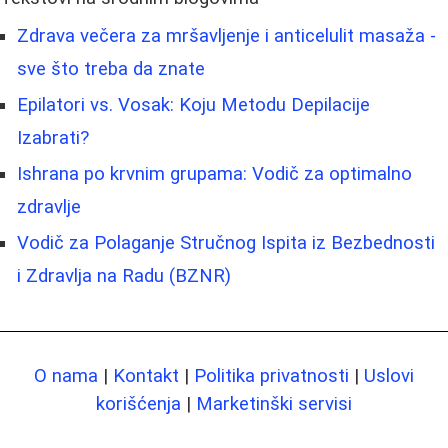
Zdrava večera za mršavljenje i anticelulit masaža -
sve što treba da znate
Epilatori vs. Vosak: Koju Metodu Depilacije
Izabrati?
Ishrana po krvnim grupama: Vodič za optimalno
zdravlje
Vodič za Polaganje Stručnog Ispita iz Bezbednosti
i Zdravlja na Radu (BZNR)
O nama
|
Kontakt
|
Politika privatnosti
|
Uslovi
korišćenja
|
Marketinški servisi