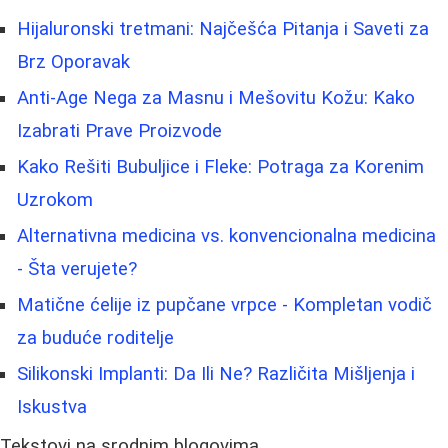
Hijaluronski tretmani: Najčešća Pitanja i Saveti za
Brz Oporavak
Anti-Age Nega za Masnu i Mešovitu Kožu: Kako
Izabrati Prave Proizvode
Kako Rešiti Bubuljice i Fleke: Potraga za Korenim
Uzrokom
Alternativna medicina vs. konvencionalna medicina
- Šta verujete?
Matične ćelije iz pupčane vrpce - Kompletan vodič
za buduće roditelje
Silikonski Implanti: Da Ili Ne? Različita Mišljenja i
Iskustva
Tekstovi na srodnim blogovima