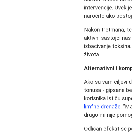
intervencije. Uvek
naročito ako postoj
Nakon tretmana, te
aktivni sastojci nast
izbacivanje toksina
života.
Alternativni i kom
Ako su vam ciljevi d
tonusa - gipsane 
korisnika ističu su
limfne drenaže
. "M
drugo mi nije pomogl
Odličan efekat se p