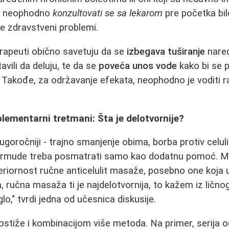
 je neophodno
konzultovati se sa lekarom
pre početka bil
e zdravstveni problemi.
rapeuti obično savetuju da se
izbegava tuširanje
nared
avili da deluju, te da se
poveća unos vode
kako bi se 
. Takođe, za održavanje efekata, neophodno je voditi 
plementarni tretmani: Šta je delotvornije?
ugoročniji - trajno smanjenje obima, borba protiv celul
bermude treba posmatrati samo kao dodatnu pomoć. M
periornost ručne anticelulit masaže, posebno one koja 
a, ručna masaža ti je najdelotvornija, to kažem iz lično
o," tvrdi jedna od učesnica diskusije.
ostiže i kombinacijom više metoda. Na primer, serija 