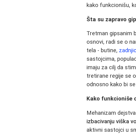
kako funkcionišu, ko
Šta su zapravo g
Tretman gipsanim b
osnovi, radi se o na
tela - butine,
zadnji
sastojcima, populacij
imaju za cilj da sti
tretirane regije se 
odnosno kako bi se t
Kako funkcioniše o
Mehanizam dejstva 
izbacivanju viška v
aktivni sastojci u s