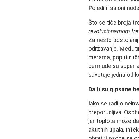
Pojedini saloni nud
Što se tiče broja tr
revolucionarnom tr
Za nešto postojanij
održavanje. Međuti
merama, poput
ruč
bermude su super ak
savetuje jedna od k
Da li su gipsane b
Iako se radi o nein
preporučljiva. Oso
jer toplota može da
akutnih upala
, infe
obratiti osobe sa o