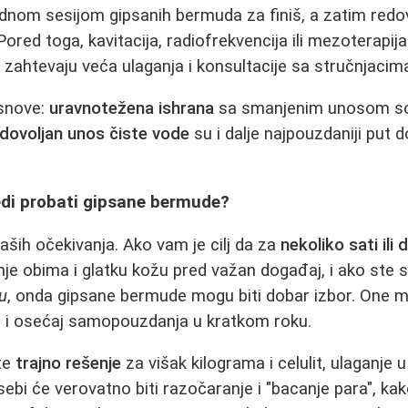
ednom sesijom gipsanih bermuda za finiš, a zatim red
red toga, kavitacija, radiofrekvencija ili mezoterapija
ali zahtevaju veća ulaganja i konsultacije sa stručnjacim
snove:
uravnotežena ishrana
sa smanjenim unosom sol
dovoljan unos čiste vode
su i dalje najpouzdaniji put 
redi probati gipsane bermude?
aših očekivanja. Ako vam je cilj da za
nekoliko sati ili 
e obima i glatku kožu pred važan događaj, i ako ste s
u
, onda gipsane bermude mogu biti dobar izbor. One m
j i osećaj samopouzdanja u kratkom roku.
te
trajno rešenje
za višak kilograma i celulit, ulaganje u
bi će verovatno biti razočaranje i "bacanje para", ka