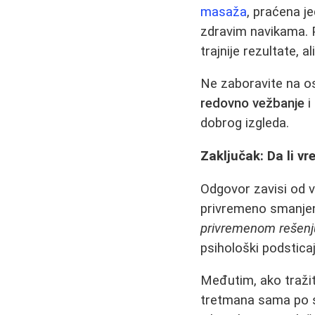
masaža
, praćena j
zdravim navikama. Po
trajnije rezultate, 
Ne zaboravite na o
redovno vežbanje
i
dobrog izgleda.
Zaključak: Da li v
Odgovor zavisi od v
privremeno smanjenj
privremenom rešenj
psihološki podstica
Međutim, ako traži
tretmana sama po se