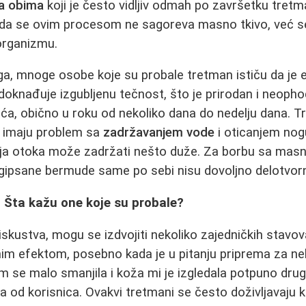
a obima
koji je često vidljiv odmah po završetku tret
i da se ovim procesom ne sagoreva masno tkivo, već se
organizmu.
ga, mnoge osobe koje su probale tretman ističu da je
knađuje izgubljenu tečnost, što je prirodan i neophod
ća, obično u roku od nekoliko dana do nedelju dana. T
i imaju problem sa
zadržavanjem vode
i oticanjem nog
nja otoka može zadržati nešto duže. Za borbu sa mas
 gipsane bermude same po sebi nisu dovoljno delotvor
: Šta kažu one koje su probale?
a iskustva, mogu se izdvojiti nekoliko zajedničkih sta
im efektom, posebno kada je u pitanju priprema za n
m se malo smanjila i koža mi je izgledala potpuno drug
na od korisnica. Ovakvi tretmani se često doživljavaju