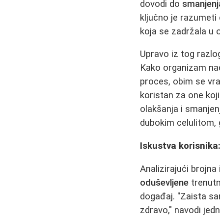
dovodi do
smanjenj
ključno je razumet
koja se zadržala u 
Upravo iz tog razlo
Kako organizam nado
proces, obim se vra
koristan za one koj
olakšanja i smanje
dubokim celulitom,
Iskustva korisnika
Analizirajući brojn
oduševljene
trenutn
događaj. "Zaista sa
zdravo," navodi jed