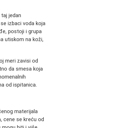
 taj jedan
 se izbaci voda koja
e, postoji i grupa
na utiskom na koži,
oj meri zavisi od
 bitno da smesa koja
enomenalnih
na od ispitanica.
šćenog materijala
, cene se kreću od
mogu biti i više.