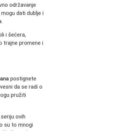
ovno održavanje
 mogu dati dublje i
a.
i i šećera,
do trajne promene i
dana
postignete
vesni da se radi o
ogu pružiti
 seriju ovih
ko su to mnogi