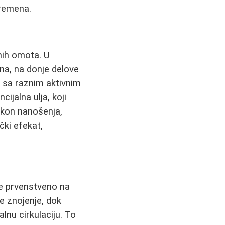
vremena.
nih omota. U
ina, na donje delove
 sa raznim aktivnim
cijalna ulja, koji
Nakon nanošenja,
čki efekat,
se prvenstveno na
e znojenje, dok
alnu cirkulaciju. To