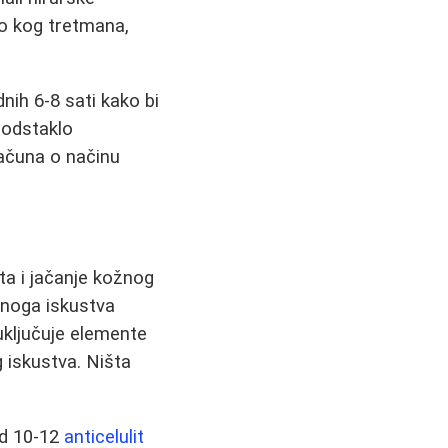
o kog tretmana,
nih 6-8 sati kako bi
podstaklo
računa o načinu
ita i jačanje kožnog
noga iskustva
uključuje elemente
g iskustva. Ništa
od 10-12
anticelulit