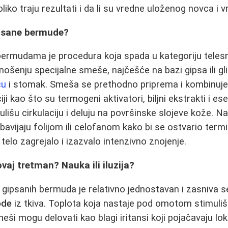
liko traju rezultati i da li su vredne uloženog novca i 
ipsane bermude?
ermudama je procedura koja spada u kategoriju teles
nošenju specijalne smeše, najčešće na bazi gipsa ili gl
cu
i stomak. Smeša se prethodno priprema i kombinuje
i kao što su termogeni aktivatori, biljni ekstrakti i esen
mulišu cirkulaciju i deluju na površinske slojeve kože. 
obavijaju folijom ili celofanom kako bi se ostvario termi
elo zagrejalo i izazvalo intenzivno znojenje.
vaj tretman? Nauka ili iluzija?
gipsanih bermuda je relativno jednostavan i zasniva 
ode
iz tkiva. Toplota koja nastaje pod omotom stimuliš
meši mogu delovati kao blagi iritansi koji pojačavaju lok