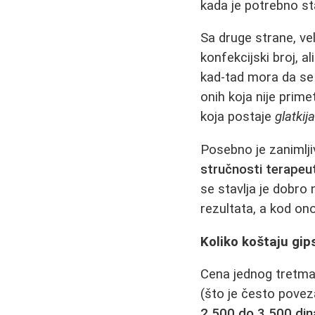
kada je potrebno sta
Sa druge strane, veli
konfekcijski broj, a
kad-tad mora da se 
onih koja nije prime
koja postaje
glatkij
Posebno je zanimljiv
stručnosti terapeu
se stavlja je dobro
rezultata, a kod onog
Koliko koštaju gip
Cena jednog tretman
(što je često pove
2.500 do 3.500 din