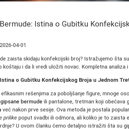
Bermude: Istina o Gubitku Konfekcijs
2026-04-01
de zaista skidaju konfekcijski broj? Istražujemo šta su
ko koštaju i da li vredi uložiti novac. Kompletna analiza i
Istina o Gubitku Konfekcijskog Broja u Jednom Tr
i efikasnim rešenjima za poboljšanje figure, mnoge os
:
gipsane bermude
ili pantalone, tretman koji obećava 
a
već nakon prve sesije. Ova metoda je postala popula
 prilike
poput svadbi ili odmora, ali koliko je to zaista 
 tvrdnje? U ovom članku ćemo detaljno istražiti šta su 