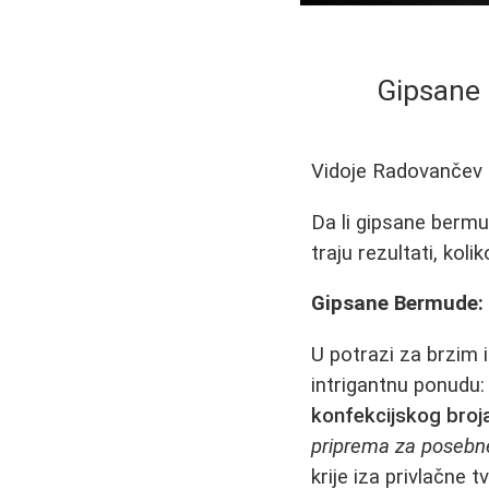
Gipsane 
Vidoje Radovančev
Da li gipsane bermu
traju rezultati, koli
Gipsane Bermude: 
U potrazi za brzim 
intrigantnu ponudu
konfekcijskog broj
priprema za posebne
krije iza privlačne