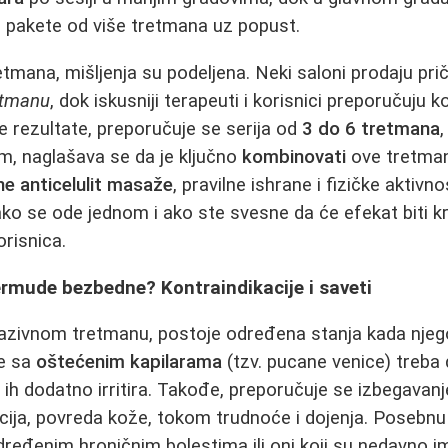
e pakete od više tretmana uz popust.
etmana, mišljenja su podeljena. Neki saloni prodaju pri
etmanu
, dok iskusniji terapeuti i korisnici preporučuju 
e rezultate, preporučuje se serija od
3 do 6 tretmana
m, naglašava se da je ključno
kombinovati
ove tretma
ne anticelulit masaže
, pravilne ishrane i fizičke aktivno
o se ode jednom i ako ste svesne da će efekat biti kr
orisnica.
ermude bezbedne? Kontraindikacije i saveti
vazivnom tretmanu, postoje određena stanja kada njeg
be sa
oštećenim kapilarama
(tzv. pucane venice) treba
 ih dodatno irritira. Takođe, preporučuje se izbegavan
kcija, povreda kože, tokom trudnoće i dojenja. Posebnu
dređenim hroničnim bolestima ili oni koji su nedavno im