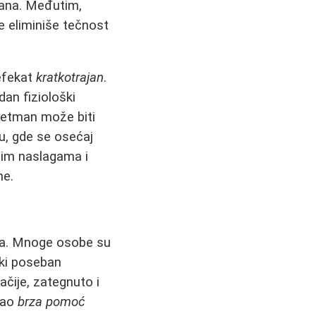
mana. Međutim,
 eliminiše tečnost
 efekat
kratkotrajan
.
an fiziološki
retman može biti
u, gde se osećaj
nim naslagama i
ne.
vova. Mnoge osobe su
eki poseban
ačije, zategnuto i
 kao
brza pomoć