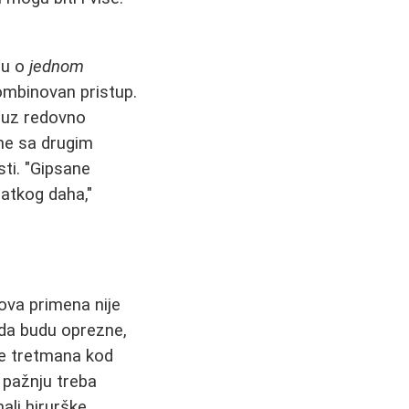
ču o
jednom
kombinovan pristup.
, uz redovno
ne sa drugim
sti. "Gipsane
atkog daha,"
ova primena nije
 da budu oprezne,
je tretmana kod
 pažnju treba
ali hirurške