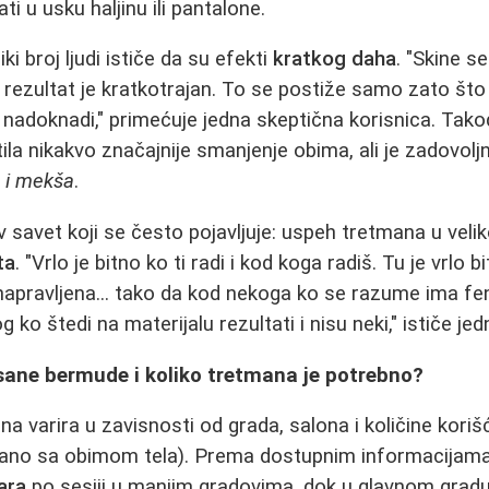
ti u usku haljinu ili pantalone.
ki broj ljudi ističe da su efekti
kratkog daha
. "Skine se
li rezultat je kratkotrajan. To se postiže samo zato što
nadoknadi," primećuje jedna skeptična korisnica. Takođ
tila nikakvo značajnije smanjenje obima, ali je zadovolj
a i mekša
.
 savet koji se često pojavljuje: uspeh tretmana u velik
ta
. "Vrlo je bitno ko ti radi i kod koga radiš. Tu je vrlo
 napravljena... tako da kod nekoga ko se razume ima f
 ko štedi na materijalu rezultati i nisu neki," ističe jed
sane bermude i koliko tretmana je potrebno?
a varira u zavisnosti od grada, salona i količine kori
zano sa obimom tela). Prema dostupnim informacijama
ara
po sesiji u manjim gradovima, dok u glavnom gradu 