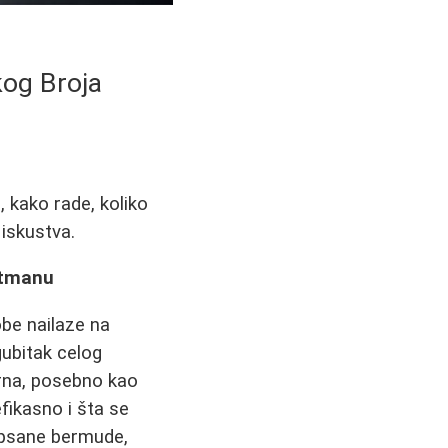
kog Broja
, kako rade, koliko
 iskustva.
etmanu
obe nailaze na
gubitak celog
rna, posebno kao
efikasno i šta se
gipsane bermude,