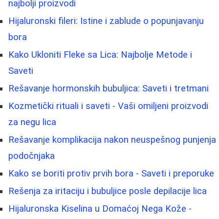
najbolji proizvodi
Hijaluronski fileri: Istine i zablude o popunjavanju
bora
Kako Ukloniti Fleke sa Lica: Najbolje Metode i
Saveti
Rešavanje hormonskih bubuljica: Saveti i tretmani
Kozmetički rituali i saveti - Vaši omiljeni proizvodi
za negu lica
Rešavanje komplikacija nakon neuspešnog punjenja
podočnjaka
Kako se boriti protiv prvih bora - Saveti i preporuke
Rešenja za iritaciju i bubuljice posle depilacije lica
Hijaluronska Kiselina u Domaćoj Nega Kože -