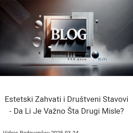
Estetski Zahvati i Društveni Stavovi
- Da Li Je Važno Šta Drugi Misle?
Vidoje Radovančev
2025-03-24