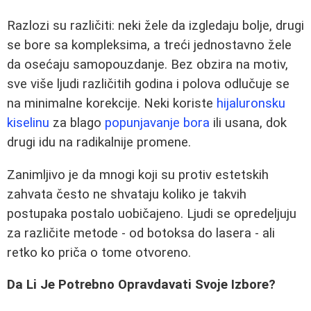
Razlozi su različiti: neki žele da izgledaju bolje, drugi
se bore sa kompleksima, a treći jednostavno žele
da osećaju samopouzdanje. Bez obzira na motiv,
sve više ljudi različitih godina i polova odlučuje se
na minimalne korekcije. Neki koriste
hijaluronsku
kiselinu
za blago
popunjavanje bora
ili usana, dok
drugi idu na radikalnije promene.
Zanimljivo je da mnogi koji su protiv estetskih
zahvata često ne shvataju koliko je takvih
postupaka postalo uobičajeno. Ljudi se opredeljuju
za različite metode - od botoksa do lasera - ali
retko ko priča o tome otvoreno.
Da Li Je Potrebno Opravdavati Svoje Izbore?