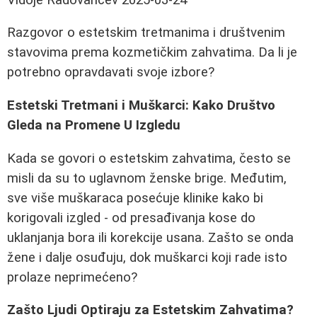
Razgovor o estetskim tretmanima i društvenim
stavovima prema kozmetičkim zahvatima. Da li je
potrebno opravdavati svoje izbore?
Estetski Tretmani i Muškarci: Kako Društvo
Gleda na Promene U Izgledu
Kada se govori o estetskim zahvatima, često se
misli da su to uglavnom ženske brige. Međutim,
sve više muškaraca posećuje klinike kako bi
korigovali izgled - od presađivanja kose do
uklanjanja bora ili korekcije usana. Zašto se onda
žene i dalje osuđuju, dok muškarci koji rade isto
prolaze neprimećeno?
Zašto Ljudi Optiraju za Estetskim Zahvatima?