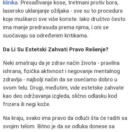
klinika
. Presađivanje kose, tretmani protiv bora,
lasersko uklanjanje ožiljaka - sve su to procedure
koje muškarci sve više koriste. Iako društvo često
ima manje predrasuda prema njima, i oni se
suočavaju sa određenim kritikama.
Da Li Su Estetski Zahvati Pravo Rešenje?
Neki smatraju da je zdrav način života - pravilna
ishrana, fizička aktivnost i negovanje mentalnog
zdravlja - najbolji način da se osećamo dobro u
svom telu. Drugi, međutim, vide estetske zahvate
kao deo održavanja izgleda, slično odlasku kod
frizera ili negi kože.
Na kraju, svako ima pravo da odluči šta će raditi sa
svojim telom. Bitno je da se odluka donese sa