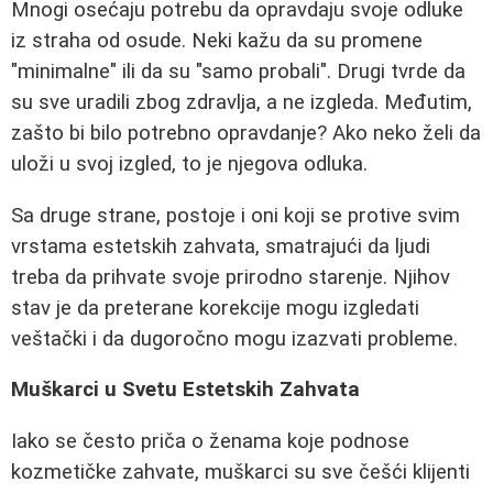
Mnogi osećaju potrebu da opravdaju svoje odluke
iz straha od osude. Neki kažu da su promene
"minimalne" ili da su "samo probali". Drugi tvrde da
su sve uradili zbog zdravlja, a ne izgleda. Međutim,
zašto bi bilo potrebno opravdanje? Ako neko želi da
uloži u svoj izgled, to je njegova odluka.
Sa druge strane, postoje i oni koji se protive svim
vrstama estetskih zahvata, smatrajući da ljudi
treba da prihvate svoje prirodno starenje. Njihov
stav je da preterane korekcije mogu izgledati
veštački i da dugoročno mogu izazvati probleme.
Muškarci u Svetu Estetskih Zahvata
Iako se često priča o ženama koje podnose
kozmetičke zahvate, muškarci su sve češći klijenti