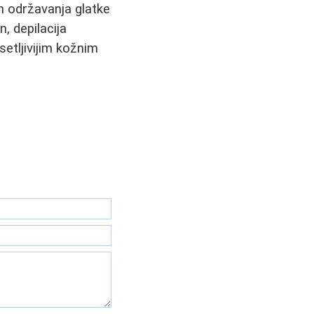
in održavanja glatke
, depilacija
etljivijim kožnim