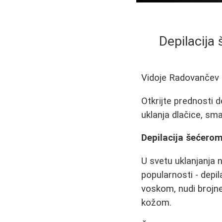
Depilacija
Vidoje Radovančev
Otkrijte prednosti 
uklanja dlačice, sma
Depilacija šećero
U svetu uklanjanja n
popularnosti - depil
voskom, nudi brojne
kožom.