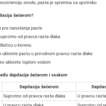
onzistenciju smole, pasta je spremna za upotrebu
ilacija šećerom?
u pre nanošenja paste
suprotno od pravca rasta dlaka
dlačicu u korenu
 uklonite pastu u prirodnom pravcu rasta dlake
ako uklonite toplom vodom
među depilacije šećerom i voskom
Depilacija šećerom
Depila
Suprotno od pravca rasta dlaka
U pravcu rasta
U pravcu rasta dlaka
Suprotno od p