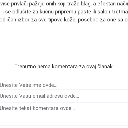
iše privlači pažnju onih koji traže blag, a efektan nač
li se odlučite za kućnu pripremu paste ili salon tretman
dličan izbor za sve tipove kože, posebno za one sa os
Trenutno nema komentara za ovaj članak.