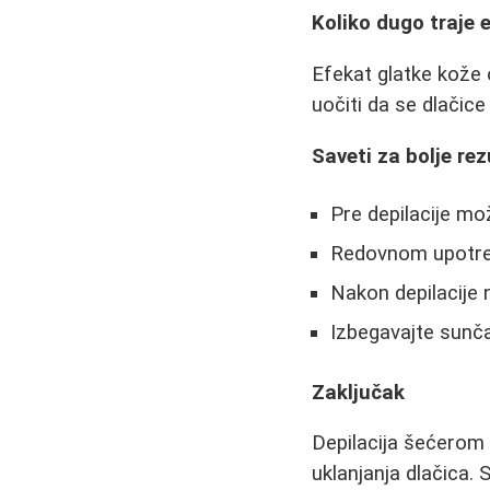
Koliko dugo traje 
Efekat glatke kože
uočiti da se dlačice
Saveti za bolje rez
Pre depilacije mož
Redovnom upotreb
Nakon depilacije
Izbegavajte sunč
Zaključak
Depilacija šećerom
uklanjanja dlačica.