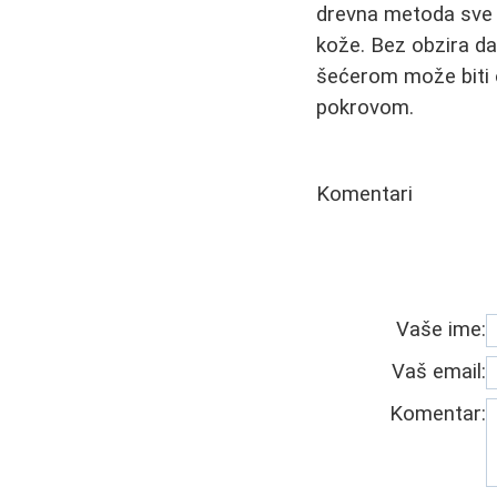
drevna metoda sve v
kože. Bez obzira da 
šećerom može biti o
pokrovom.
Komentari
Vaše ime:
Vaš email:
Komentar: