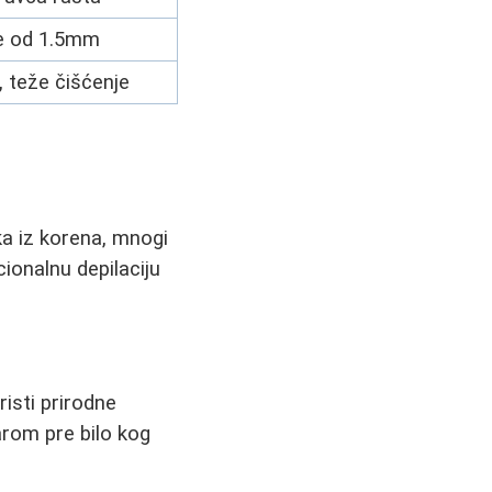
e od 1.5mm
, teže čišćenje
ka iz korena, mnogi
ionalnu depilaciju
isti prirodne
arom pre bilo kog