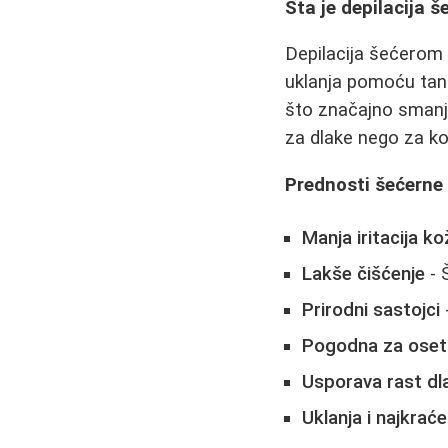
Šta je depilacija 
Depilacija šećerom
uklanja pomoću tank
što značajno smanju
za dlake nego za ko
Prednosti šećerne 
Manja iritacija ko
Lakše čišćenje
- 
Prirodni sastojci
-
Pogodna za osetl
Usporava rast dl
Uklanja i najkraće