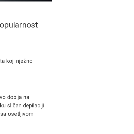
popularnost
ta koji nježno
ovo dobija na
u sličan depilaciji
 sa osetljivom