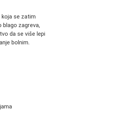
 koja se zatim
o blago zagreva,
vo da se više lepi
anje bolnim.
ijama