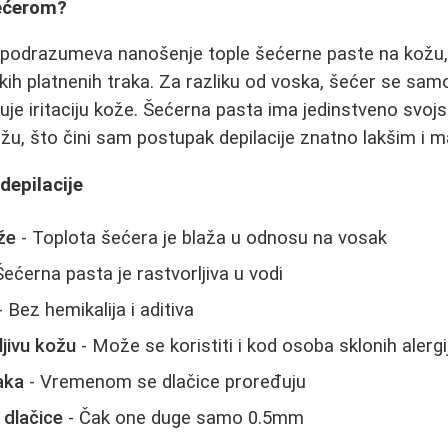
šećerom?
 podrazumeva nanošenje tople šećerne paste na kožu,
ih platnenih traka. Za razliku od voska, šećer se sam
je iritaciju kože. Šećerna pasta ima jedinstveno svojst
žu, što čini sam postupak depilacije znatno lakšim i m
depilacije
že
- Toplota šećera je blaža u odnosu na vosak
Šećerna pasta je rastvorljiva u vodi
 Bez hemikalija i aditiva
jivu kožu
- Može se koristiti i kod osoba sklonih alerg
aka
- Vremenom se dlačice proređuju
 dlačice
- Čak one duge samo 0.5mm