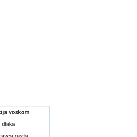
cija voskom
 dlaka
ravca rasta