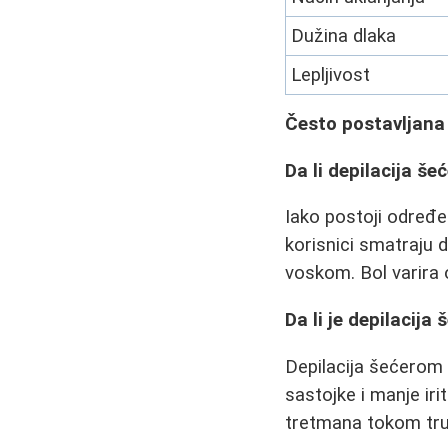
Dužina dlaka
Lepljivost
Često postavljana
Da li depilacija še
Iako postoji određe
korisnici smatraju 
voskom. Bol varira 
Da li je depilacij
Depilacija šećerom
sastojke i manje ir
tretmana tokom tr