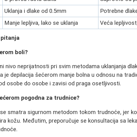
Uklanja i dlake od 0.5mm
Potrebne dlak
Manje lepljiva, lako se uklanja
Veća lepljivost
 pitanja
ćerom boli?
ni nivo neprijatnosti pri svim metodama uklanjanja dla
da je depilacija šećerom manje bolna u odnosu na tradic
od osobe do osobe i zavisi od praga osetljivosti.
a šećerom pogodna za trudnice?
 se smatra sigurnom metodom tokom trudnoće, jer kor
itira kožu. Međutim, preporučuje se konsultacija sa lek
udnoće.