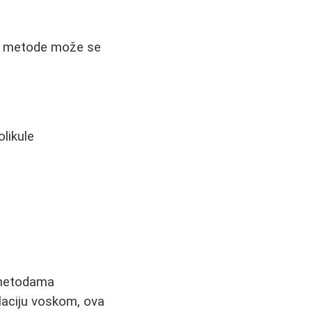
ve metode može se
olikule
m metodama
laciju voskom, ova