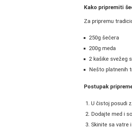
Kako pripremiti še
Za pripremu tradici
250g šećera
200g meda
2 kašike svežeg 
Nešto platnenih t
Postupak pripreme
U čistoj posudi 
Dodajte med i s
Skinite sa vatre