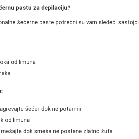
ćernu pastu za depilaciju?
onalne šećerne paste potrebni su vam sledeći sastojci
soka od limuna
raka
:
zagrevajte šećer dok ne potamni
ok od limuna
 i mešajte dok smeša ne postane zlatno žuta