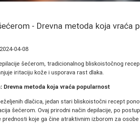
 šećerom - Drevna metoda koja vraća 
2024-04-08
depilacije šećerom, tradicionalnog bliskoistočnog recep
njuje iritaciju kože i usporava rast dlaka.
m: Drevna metoda koja vraća popularnost
eželjenih dlačica, jedan stari bliskoistočni recept pon
acija šećerom. Ovaj prirodni način depilacije, po postupk
 prednosti koje ga čine atraktivnim izborom za osobe