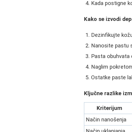
Kada postigne k
Kako se izvodi dep
Dezinfikujte kož
Nanosite pastu 
Pasta obuhvata 
Naglim pokretom
Ostatke paste l
Ključne razlike iz
Kriterijum
Način nanošenja
Način uklanjanja