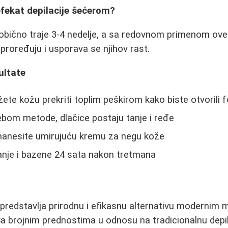
efekat depilacije šećerom?
 obično traje 3-4 nedelje, a sa redovnom primenom o
 proređuju i usporava se njihov rast.
ultate
ete kožu prekriti toplim peškirom kako biste otvorili f
om metode, dlačice postaju tanje i ređe
 nanesite umirujuću kremu za negu kože
anje i bazene 24 sata nakon tretmana
 predstavlja prirodnu i efikasnu alternativu moderni
 Sa brojnim prednostima u odnosu na tradicionalnu depi