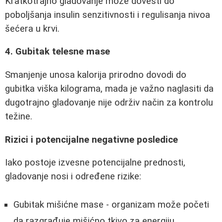
Kratkotrajno gladovanje može dovesti do
poboljšanja insulin senzitivnosti i regulisanja nivoa
šećera u krvi.
4. Gubitak telesne mase
Smanjenje unosa kalorija prirodno dovodi do
gubitka viška kilograma, mada je važno naglasiti da
dugotrajno gladovanje nije održiv način za kontrolu
težine.
Rizici i potencijalne negativne posledice
Iako postoje izvesne potencijalne prednosti,
gladovanje nosi i određene rizike:
Gubitak mišićne mase - organizam može početi
da razgrađuje mišićno tkivo za energiju