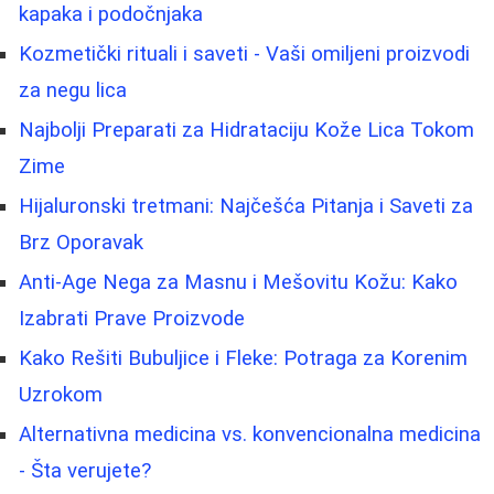
kapaka i podočnjaka
Kozmetički rituali i saveti - Vaši omiljeni proizvodi
za negu lica
Najbolji Preparati za Hidrataciju Kože Lica Tokom
Zime
Hijaluronski tretmani: Najčešća Pitanja i Saveti za
Brz Oporavak
Anti-Age Nega za Masnu i Mešovitu Kožu: Kako
Izabrati Prave Proizvode
Kako Rešiti Bubuljice i Fleke: Potraga za Korenim
Uzrokom
Alternativna medicina vs. konvencionalna medicina
- Šta verujete?