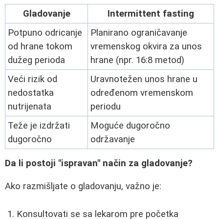
Gladovanje
Intermittent fasting
Potpuno odricanje
Planirano ograničavanje
od hrane tokom
vremenskog okvira za unos
dužeg perioda
hrane (npr. 16:8 metod)
Veći rizik od
Uravnotežen unos hrane u
nedostatka
određenom vremenskom
nutrijenata
periodu
Teže je izdržati
Moguće dugoročno
dugoročno
održavanje
Da li postoji "ispravan" način za gladovanje?
Ako razmišljate o gladovanju, važno je:
Konsultovati se sa lekarom pre početka