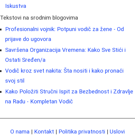
Iskustva
Tekstovi na srodnim blogovima
Profesionalni vojnik: Potpuni vodič za žene - Od
prijave do ugovora
Savršena Organizacija Vremena: Kako Sve Stići i
Ostati Sređen/a
Vodič kroz svet nakita: Šta nositi i kako pronaći
svoj stil
Kako Položiti Stručni Ispit za Bezbednost i Zdravlje
na Radu - Kompletan Vodič
O nama
|
Kontakt
|
Politika privatnosti
|
Uslovi