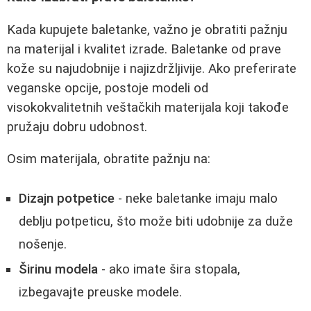
Kada kupujete baletanke, važno je obratiti pažnju
na materijal i kvalitet izrade. Baletanke od prave
kože su najudobnije i najizdržljivije. Ako preferirate
veganske opcije, postoje modeli od
visokokvalitetnih veštačkih materijala koji takođe
pružaju dobru udobnost.
Osim materijala, obratite pažnju na:
Dizajn potpetice
- neke baletanke imaju malo
deblju potpeticu, što može biti udobnije za duže
nošenje.
Širinu modela
- ako imate šira stopala,
izbegavajte preuske modele.