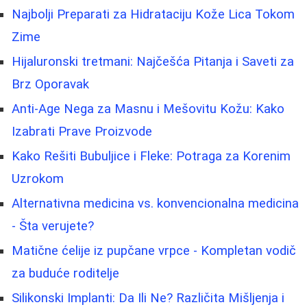
Najbolji Preparati za Hidrataciju Kože Lica Tokom
Zime
Hijaluronski tretmani: Najčešća Pitanja i Saveti za
Brz Oporavak
Anti-Age Nega za Masnu i Mešovitu Kožu: Kako
Izabrati Prave Proizvode
Kako Rešiti Bubuljice i Fleke: Potraga za Korenim
Uzrokom
Alternativna medicina vs. konvencionalna medicina
- Šta verujete?
Matične ćelije iz pupčane vrpce - Kompletan vodič
za buduće roditelje
Silikonski Implanti: Da Ili Ne? Različita Mišljenja i