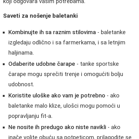
koji odgovara vašim potrebama.
Saveti za nošenje baletanki
Kombinujte ih sa raznim stilovima
- baletanke
izgledaju odlično i sa farmerkama, i sa letnjim
haljinama.
Odaberite udobne čarape
- tanke sportske
čarape mogu sprečiti trenje i omogućiti bolju
udobnost.
Koristite uloške ako vam je potrebno
- ako
baletanke malo klize, ulošci mogu pomoći u
popravljanju fit-a.
Ne nosite ih predugo ako niste navikli
- ako
inače volite obuću sa potpeticom, prilagodite se