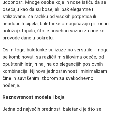
udobnost. Mnoge osobe koje ih nose ističu da se
osećaju kao da su bose, ali ipak elegantne i
stilizovane. Za razliku od visokih potpetica ili
neudobnih cipela, baletanke omogućavaju prirodan
položaj stopala, što je posebno važno za one koji
provode dane u pokretu.
Osim toga, baletanke su izuzetno versatile - mogu
se kombinovati sa različitim stilovima odeće, od
opuštenih letnjih haljina do elegancijih poslovnih
kombinacija. Njihova jednostavnost i minimalizam
čine ih savršenim izborom za svakodnevno
nošenje.
Raznovrsnost modela i boja
Jedna od najvećih prednosti baletanki je što se