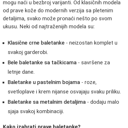
mogu naći u bezbroj varijanti. Od klasičnih modela
od prave kože do modernih verzija sa pletenim
detaljima, svako može pronaći nešto po svom
ukusu. Neki od najtraženijih modela su:
Klasične crne baletanke
- neizostan komplet u
svakoj garderobi.
Bele baletanke sa tačkicama
- savršene za
letnje dane.
Baletanke u pastelnim bojama
- roze,
svetloplave i krem nijanse osvajaju svaku priliku.
Baletanke sa metalnim detaljima
- dodaju malo
sjaja svakoj kombinaciji.
Kako izabrati prave baletanke?