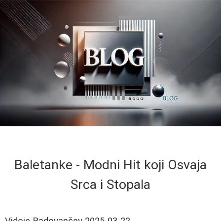
Baletanke - Modni Hit koji Osvaja
Srca i Stopala
Vidoje Radovančev
2025-03-22