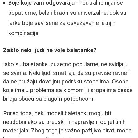
Boje koje vam odgovaraju
- neutralne nijanse
poput crne, bele i braon su univerzalne, dok su
jarke boje savršene za osvežavanje letnjih
kombinacija.
Zašto neki ljudi ne vole baletanke?
Iako su baletanke izuzetno popularne, ne svidjaju
se svima. Neki ljudi smatraju da su previše ravne i
da ne pružaju dovoljnu podršku stopalima. Osobe
koje imaju problema sa kičmom ili stopalima češće
biraju obuću sa blagom potpeticom.
Pored toga, neki modeli baletanki mogu biti
neudobni ako su preuski ili napravljeni od jeftinih
materijala. Zbog toga je važno pažljivo birati model