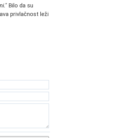
ni."
Bilo da su
ava privlačnost leži