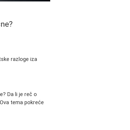
čne?
tske razloge iza
e? Da li je reč o
a? Ova tema pokreće