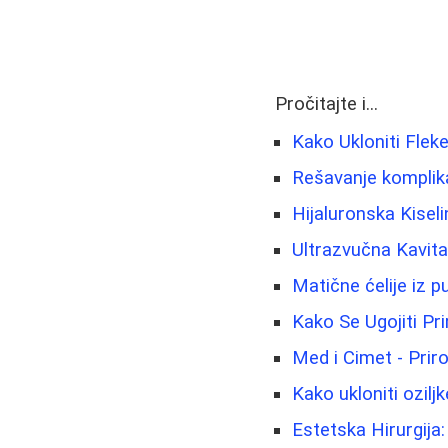
Pročitajte i...
Kako Ukloniti Fleke
Rešavanje komplik
Hijaluronska Kisel
Ultrazvučna Kavit
Matične ćelije iz 
Kako Se Ugojiti Pr
Med i Cimet - Prir
Kako ukloniti ozilj
Estetska Hirurgija