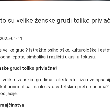
to su velike ženske grudi toliko privla
2025-01-11
velike grudi? Istražite psihološke, kulturološke i este
rodna lepota, simbolika i različiti ukusi u fokusu.
nske grudi toliko privlačne?
 velikim ženskim grudima - ali šta stoji iza ove opsesij
, kulturnim uticajima ili čisto estetskim preferencam
ocijacije.
 majčinstva