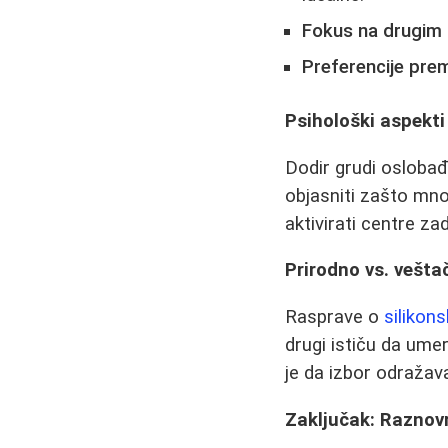
Fokus na drugim
Preferencije prem
Psihološki aspekti
Dodir grudi osloba
objasniti zašto mno
aktivirati centre z
Prirodno vs. vešta
Rasprave o
silikon
drugi ističu da ume
je da izbor odražava 
Zaključak: Raznovr