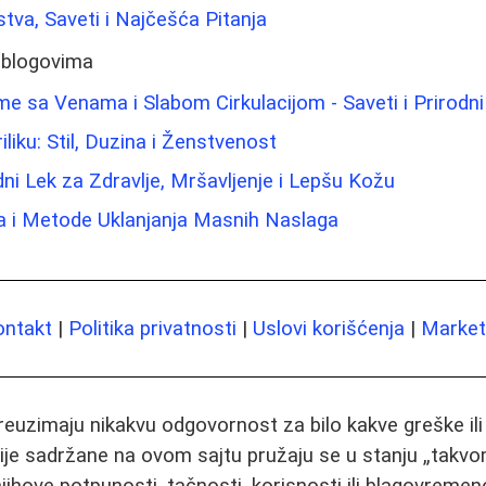
stva, Saveti i Najčešća Pitanja
 blogovima
e sa Venama i Slabom Cirkulacijom - Saveti i Prirodni
iliku: Stil, Duzina i Ženstvenost
ni Lek za Zdravlje, Mršavljenje i Lepšu Kožu
ža i Metode Uklanjanja Masnih Naslaga
ontakt
|
Politika privatnosti
|
Uslovi korišćenja
|
Marketi
preuzimaju nikakvu odgovornost za bilo kakve greške il
ije sadržane na ovom sajtu pružaju se u stanju „takvo