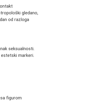
kontakt
tropološki gledano,
edan od razloga
znak seksualnosti.
 estetski markeri.
 sa figurom