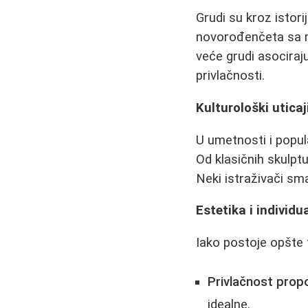
Grudi su kroz istori
novorođenčeta sa m
veće grudi asociraj
privlačnosti.
Kulturološki uticaj
U umetnosti i popul
Od klasičnih skulptu
Neki istraživači sma
Estetika i individu
Iako postoje opšte t
Privlačnost propo
idealne.