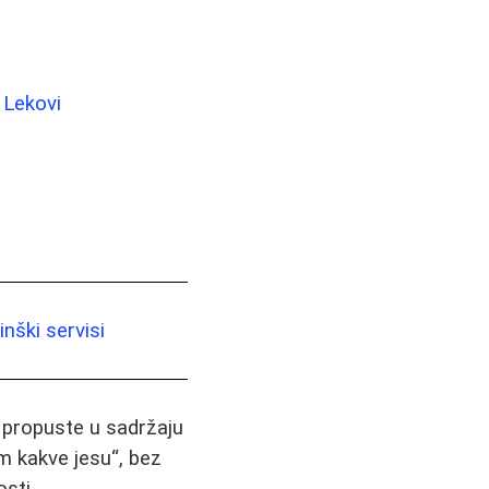
 Lekovi
nški servisi
i propuste u sadržaju
m kakve jesu“, bez