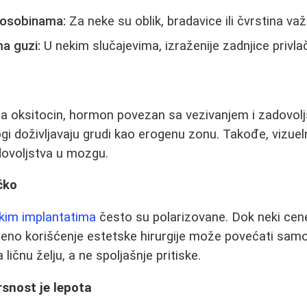
 osobinama:
Za neke su oblik, bradavice ili čvrstina važn
a guzi:
U nekim slučajevima, izraženije zadnjice privla
đa oksitocin, hormon povezan sa vezivanjem i zadovo
gi doživljavaju grudi kao erogenu zonu. Takođe, vizue
adovoljstva u mozgu.
čko
skim implantatima
često su polarizovane. Dok neki cene
reno korišćenje estetske hirurgije može povećati sam
ličnu želju, a ne spoljašnje pritiske.
snost je lepota