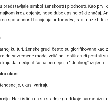
ju predstavljale simbol ženskosti i plodnosti. Kao prvi 
ajkom kroz dojenje, nose dubok psihološki značaj. An
u na sposobnost hranjenja potomstva, što može biti j
i
arnoj kulturi, ženske grudi često su glorifikovane kao 
ra do savremene mode, veličina i oblik grudi postali su
traju da mediji utiču na percepciju "idealnog" izgleda.
alni ukusi
endencije, ukusi variraju:
rcija:
Neki ističu da su srednje grudi koje harmonizuju