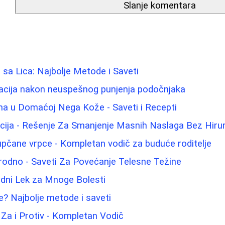
Slanje komentara
 sa Lica: Najbolje Metode i Saveti
acija nakon neuspešnog punjenja podočnjaka
ina u Domaćoj Nega Kože - Saveti i Recepti
acija - Rešenje Za Smanjenje Masnih Naslaga Bez Hiru
pupčane vrpce - Kompletan vodič za buduće roditelje
irodno - Saveti Za Povećanje Telesne Težine
odni Lek za Mnoge Bolesti
ke? Najbolje metode i saveti
: Za i Protiv - Kompletan Vodič