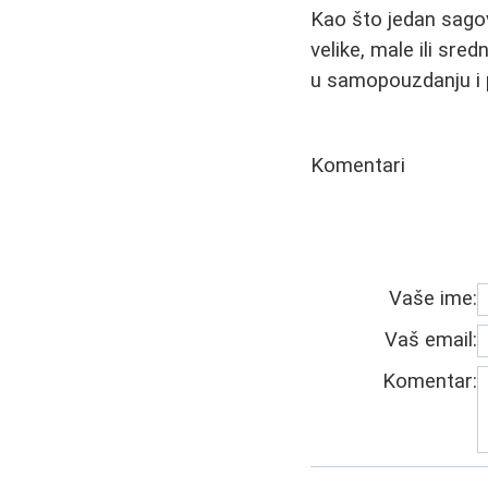
Kao što jedan sago
velike, male ili sre
u samopouzdanju i 
Komentari
Vaše ime:
Vaš email:
Komentar: