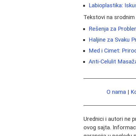
Labioplastika: Isku
Tekstovi na srodnim
Rešenja za Problem
Haljine za Svaku Pr
Med i Cimet: Prirod
Anti-Celulit Masa
O nama
|
K
Urednici i autori ne 
ovog sajta. Informac