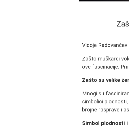
Zaš
Vidoje Radovančev
Zašto muškarci vole 
ove fascinacije. Pri
Zašto su velike že
Mnogi su fascinirani
simbolici plodnosti
brojne rasprave i as
Simbol plodnosti i