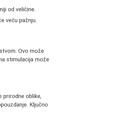
iji od veličine.
če veću pažnju.
ljstvom. Ovo može
lna stimulacija može
 prirodne oblike,
opouzdanje. Ključno