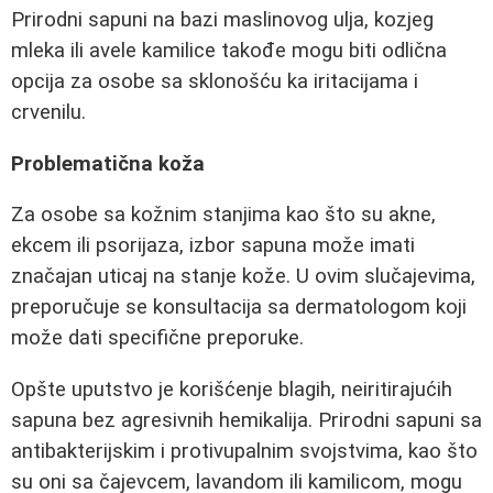
Prirodni sapuni na bazi maslinovog ulja, kozjeg
mleka ili avele kamilice takođe mogu biti odlična
opcija za osobe sa sklonošću ka iritacijama i
crvenilu.
Problematična koža
Za osobe sa kožnim stanjima kao što su akne,
ekcem ili psorijaza, izbor sapuna može imati
značajan uticaj na stanje kože. U ovim slučajevima,
preporučuje se konsultacija sa dermatologom koji
može dati specifične preporuke.
Opšte uputstvo je korišćenje blagih, neiritirajućih
sapuna bez agresivnih hemikalija. Prirodni sapuni sa
antibakterijskim i protivupalnim svojstvima, kao što
su oni sa čajevcem, lavandom ili kamilicom, mogu