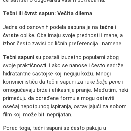
Tečni ili čvrst sapun: Večita dilema
Jedna od osnovnih podela sapuna je na
tečne
i
čvrste
oblike. Oba imaju svoje prednosti i mane, a
izbor često zavisi od ličnih preferencija i namene.
Tečni sapuni
su postali izuzetno popularni zbog
svoje praktičnosti. Lako se nanose i često sadrže
hidratantne sastojke koji neguju kožu. Mnogi
korisnici ističu da tečni sapuni za ruke
bolje pene
i
omogućavaju brže i efikasnije pranje. Međutim, neki
primećuju da određene formule mogu ostaviti
osećaj nepotpunog ispiranja, ostavljajući za sobom
film koji može biti neprijatan.
Pored toga, tečni sapuni se često pakuju u