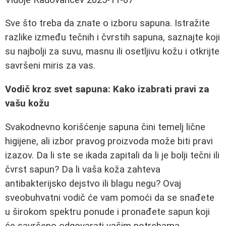
Sve što treba da znate o izboru sapuna. Istražite
razlike između tečnih i čvrstih sapuna, saznajte koji
su najbolji za suvu, masnu ili osetljivu kožu i otkrijte
savršeni miris za vas.
Vodič kroz svet sapuna: Kako izabrati pravi za
vašu kožu
Svakodnevno korišćenje sapuna čini temelj lične
higijene, ali izbor pravog proizvoda može biti pravi
izazov. Da li ste se ikada zapitali da li je bolji tečni ili
čvrst sapun? Da li vaša koža zahteva
antibakterijsko dejstvo ili blagu negu? Ovaj
sveobuhvatni vodič će vam pomoći da se snađete
u širokom spektru ponude i pronađete sapun koji
će savršeno odgovarati vašim potrebama.