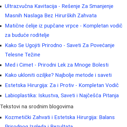
Ultrazvučna Kavitacija - Rešenje Za Smanjenje
Masnih Naslaga Bez Hirurških Zahvata
Matične ćelije iz pupčane vrpce - Kompletan vodič
za buduće roditelje
Kako Se Ugojiti Prirodno - Saveti Za Povećanje
Telesne Težine
Med i Cimet - Prirodni Lek za Mnoge Bolesti
Kako ukloniti oziljke? Najbolje metode i saveti
Estetska Hirurgija: Za i Protiv - Kompletan Vodič
Labioplastika: Iskustva, Saveti i Najčešća Pitanja
Tekstovi na srodnim blogovima
Kozmetički Zahvati i Estetska Hirurgija: Balans
Prirodnog Izgleda i Rezultata