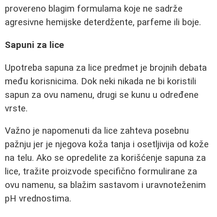
provereno blagim formulama koje ne sadrže
agresivne hemijske deterdžente, parfeme ili boje.
Sapuni za lice
Upotreba sapuna za lice predmet je brojnih debata
među korisnicima. Dok neki nikada ne bi koristili
sapun za ovu namenu, drugi se kunu u određene
vrste.
Važno je napomenuti da lice zahteva posebnu
pažnju jer je njegova koža tanja i osetljivija od kože
na telu. Ako se opredelite za korišćenje sapuna za
lice, tražite proizvode specifično formulirane za
ovu namenu, sa blažim sastavom i uravnoteženim
pH vrednostima.