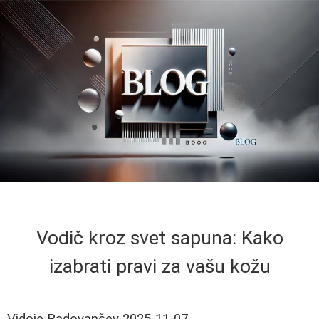
Vodič kroz svet sapuna: Kako
izabrati pravi za vašu kožu
Vidoje Radovančev
2025-11-07