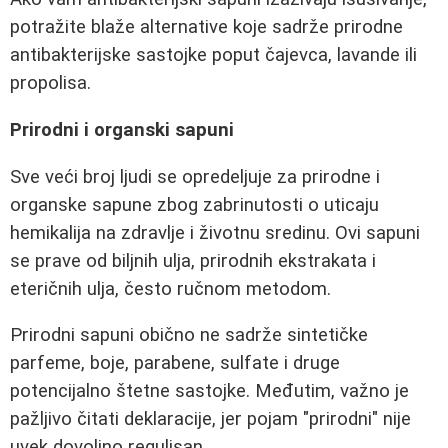
potražite blaže alternative koje sadrže prirodne
antibakterijske sastojke poput čajevca, lavande ili
propolisa.
Prirodni i organski sapuni
Sve veći broj ljudi se opredeljuje za prirodne i
organske sapune zbog zabrinutosti o uticaju
hemikalija na zdravlje i životnu sredinu. Ovi sapuni
se prave od biljnih ulja, prirodnih ekstrakata i
eteričnih ulja, često ručnom metodom.
Prirodni sapuni obično ne sadrže sintetičke
parfeme, boje, parabene, sulfate i druge
potencijalno štetne sastojke. Međutim, važno je
pažljivo čitati deklaracije, jer pojam "prirodni" nije
uvek dovoljno regulisan.