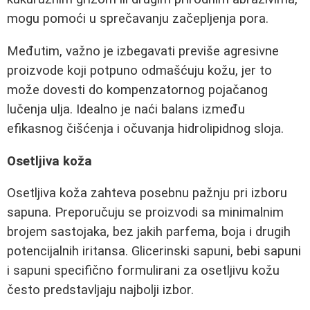
mogu pomoći u sprečavanju začepljenja pora.
Međutim, važno je izbegavati previše agresivne
proizvode koji potpuno odmašćuju kožu, jer to
može dovesti do kompenzatornog pojačanog
lučenja ulja. Idealno je naći balans između
efikasnog čišćenja i očuvanja hidrolipidnog sloja.
Osetljiva koža
Osetljiva koža zahteva posebnu pažnju pri izboru
sapuna. Preporučuju se proizvodi sa minimalnim
brojem sastojaka, bez jakih parfema, boja i drugih
potencijalnih iritansa. Glicerinski sapuni, bebi sapuni
i sapuni specifično formulirani za osetljivu kožu
često predstavljaju najbolji izbor.