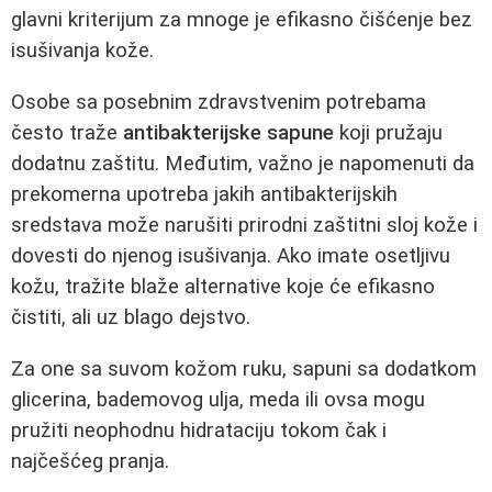
glavni kriterijum za mnoge je efikasno čišćenje bez
isušivanja kože.
Osobe sa posebnim zdravstvenim potrebama
često traže
antibakterijske sapune
koji pružaju
dodatnu zaštitu. Međutim, važno je napomenuti da
prekomerna upotreba jakih antibakterijskih
sredstava može narušiti prirodni zaštitni sloj kože i
dovesti do njenog isušivanja. Ako imate osetljivu
kožu, tražite blaže alternative koje će efikasno
čistiti, ali uz blago dejstvo.
Za one sa suvom kožom ruku, sapuni sa dodatkom
glicerina, bademovog ulja, meda ili ovsa mogu
pružiti neophodnu hidrataciju tokom čak i
najčešćeg pranja.