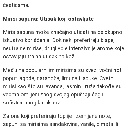
česticama.
Mirisi sapuna: Utisak koji ostavljate
Miris sapuna može značajno uticati na celokupno
iskustvo korišćenja. Dok neki preferiraju blage,
neutralne mirise, drugi vole intenzivnije arome koje
ostavljaju trajan utisak na koži.
Među najpopularnijim mirisima su sveži voćni noti
poput jagode, narandže, limuna i jabuke. Cvetni
mirisi kao što su lavanda, jasmin i ruža takođe su
veoma omiljeni zbog svojeg opuštajućeg i
sofisticiranog karaktera.
Za one koji preferiraju toplije i zemljane note,
sapuni sa mirisima sandalovine, vanile, cimeta ili