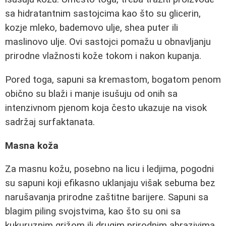
sa hidratantnim sastojcima kao što su glicerin,
kozje mleko, bademovo ulje, shea puter ili
maslinovo ulje. Ovi sastojci pomažu u obnavljanju
prirodne vlažnosti kože tokom i nakon kupanja.
Pored toga, sapuni sa kremastom, bogatom penom
obično su blaži i manje isušuju od onih sa
intenzivnom pjenom koja često ukazuje na visok
sadržaj surfaktanata.
Masna koža
Za masnu kožu, posebno na licu i ledjima, pogodni
su sapuni koji efikasno uklanjaju višak sebuma bez
narušavanja prirodne zaštitne barijere. Sapuni sa
blagim piling svojstvima, kao što su oni sa
kukuruznim grižom ili drugim prirodnim abrazivima,