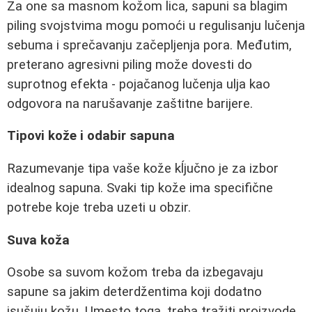
Za one sa masnom kožom lica, sapuni sa blagim
piling svojstvima mogu pomoći u regulisanju lučenja
sebuma i sprečavanju začepljenja pora. Međutim,
preterano agresivni piling može dovesti do
suprotnog efekta - pojačanog lučenja ulja kao
odgovora na narušavanje zaštitne barijere.
Tipovi kože i odabir sapuna
Razumevanje tipa vaše kože kĺjučno je za izbor
idealnog sapuna. Svaki tip kože ima specifične
potrebe koje treba uzeti u obzir.
Suva koža
Osobe sa suvom kožom treba da izbegavaju
sapune sa jakim deterdžentima koji dodatno
isušuju kožu. Umesto toga, treba tražiti proizvode