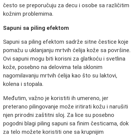
često se preporučuju za decu i osobe sa različitim
kožnim problemima.
Sapuni sa piling efektom
Sapuni sa piling efektom sadrže sitne čestice koje
pomažu u uklanjanju mrtvih ćelija kože sa površine.
Ovi sapuni mogu biti korisni za glatkoću i svetlina
kože, posebno na delovima tela sklonim
nagomilavanju mrtvih ćelija kao što su laktovi,
kolena i stopala.
Međutim, važno je koristiti ih umereno, jer
preterano pilingovanje može iritirati kožu i narušiti
njen prirodni zaštitni sloj. Za lice su posebno
pogodni blagi piling sapuni sa finim česticama, dok
za telo možete koristiti one sa krupnijim