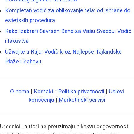
Kompletan vodič za oblikovanje tela: od ishrane do
estetskih procedura
Kako Izabrati Savršen Bend za Vašu Svadbu: Vodič
i Iskustva
Uživajte u Raju: Vodič kroz Najlepše Tajlandske
Plaže i Zabavu
O nama
|
Kontakt
|
Politika privatnosti
|
Uslovi
korišćenja
|
Marketinški servisi
Urednici i autori ne preuzimaju nikakvu odgovornost