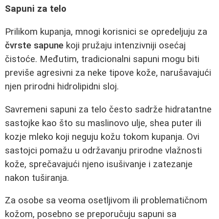
Sapuni za telo
Prilikom kupanja, mnogi korisnici se opredeljuju za
čvrste sapune
koji pružaju intenzivniji osećaj
čistoće. Međutim, tradicionalni sapuni mogu biti
previše agresivni za neke tipove kože, narušavajući
njen prirodni hidrolipidni sloj.
Savremeni sapuni za telo često sadrže hidratantne
sastojke kao što su maslinovo ulje, shea puter ili
kozje mleko koji neguju kožu tokom kupanja. Ovi
sastojci pomažu u održavanju prirodne vlažnosti
kože, sprečavajući njeno isušivanje i zatezanje
nakon tuširanja.
Za osobe sa veoma osetljivom ili problematičnom
kožom, posebno se preporučuju sapuni sa