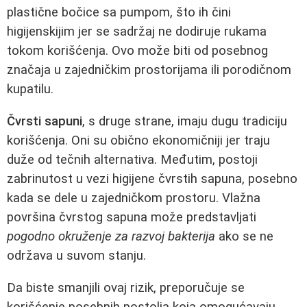
plastične bočice sa pumpom, što ih čini
higijenskijim jer se sadržaj ne dodiruje rukama
tokom korišćenja. Ovo može biti od posebnog
značaja u zajedničkim prostorijama ili porodičnom
kupatilu.
Čvrsti sapuni
, s druge strane, imaju dugu tradiciju
korišćenja. Oni su obično ekonomičniji jer traju
duže od tečnih alternativa. Međutim, postoji
zabrinutost u vezi higijene čvrstih sapuna, posebno
kada se dele u zajedničkom prostoru. Vlažna
površina čvrstog sapuna može predstavljati
pogodno okruženje za razvoj bakterija
ako se ne
održava u suvom stanju.
Da biste smanjili ovaj rizik, preporučuje se
korišćenje posebnih postolja koja omogućavaju