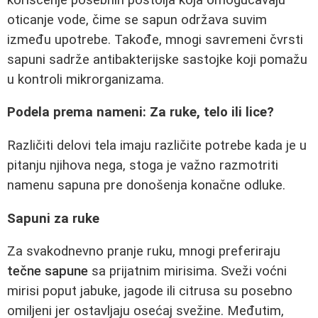
oticanje vode, čime se sapun održava suvim
između upotrebe. Takođe, mnogi savremeni čvrsti
sapuni sadrže antibakterijske sastojke koji pomažu
u kontroli mikrorganizama.
Podela prema nameni: Za ruke, telo ili lice?
Različiti delovi tela imaju različite potrebe kada je u
pitanju njihova nega, stoga je važno razmotriti
namenu sapuna pre donošenja konačne odluke.
Sapuni za ruke
Za svakodnevno pranje ruku, mnogi preferiraju
tečne sapune
sa prijatnim mirisima. Sveži voćni
mirisi poput jabuke, jagode ili citrusa su posebno
omiljeni jer ostavljaju osećaj svežine. Međutim,