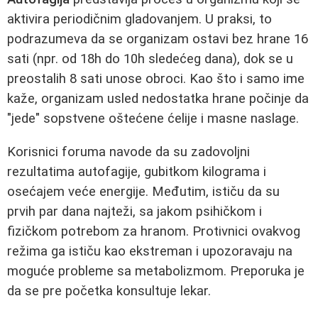
aktivira periodičnim gladovanjem. U praksi, to
podrazumeva da se organizam ostavi bez hrane 16
sati (npr. od 18h do 10h sledećeg dana), dok se u
preostalih 8 sati unose obroci. Kao što i samo ime
kaže, organizam usled nedostatka hrane počinje da
"jede" sopstvene oštećene ćelije i masne naslage.
Korisnici foruma navode da su zadovoljni
rezultatima autofagije, gubitkom kilograma i
osećajem veće energije. Međutim, ističu da su
prvih par dana najteži, sa jakom psihičkom i
fizičkom potrebom za hranom. Protivnici ovakvog
režima ga ističu kao ekstreman i upozoravaju na
moguće probleme sa metabolizmom. Preporuka je
da se pre početka konsultuje lekar.