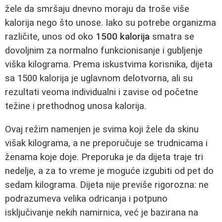
žele da smršaju dnevno moraju da troše više
kalorija nego što unose. Iako su potrebe organizma
različite, unos od oko
1500 kalorija
smatra se
dovoljnim za normalno funkcionisanje i gubljenje
viška kilograma. Prema iskustvima korisnika, dijeta
sa 1500 kalorija je uglavnom delotvorna, ali su
rezultati veoma individualni i zavise od početne
težine i prethodnog unosa kalorija.
Ovaj režim namenjen je svima koji žele da skinu
višak kilograma, a ne preporučuje se trudnicama i
ženama koje doje. Preporuka je da dijeta traje tri
nedelje, a za to vreme je moguće izgubiti od pet do
sedam kilograma. Dijeta nije previše rigorozna: ne
podrazumeva velika odricanja i potpuno
isključivanje nekih namirnica, već je bazirana na