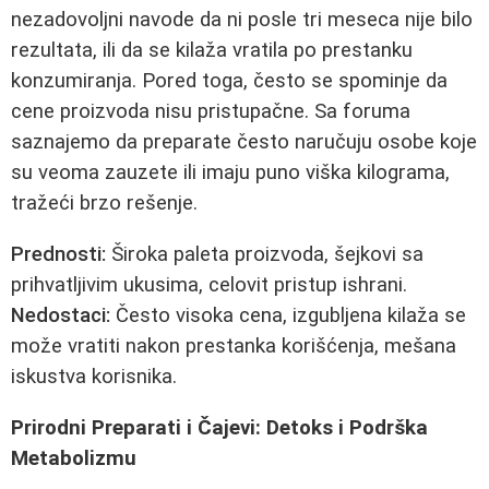
nezadovoljni navode da ni posle tri meseca nije bilo
rezultata, ili da se kilaža vratila po prestanku
konzumiranja. Pored toga, često se spominje da
cene proizvoda nisu pristupačne. Sa foruma
saznajemo da preparate često naručuju osobe koje
su veoma zauzete ili imaju puno viška kilograma,
tražeći brzo rešenje.
Prednosti:
Široka paleta proizvoda, šejkovi sa
prihvatljivim ukusima, celovit pristup ishrani.
Nedostaci:
Često visoka cena, izgubljena kilaža se
može vratiti nakon prestanka korišćenja, mešana
iskustva korisnika.
Prirodni Preparati i Čajevi: Detoks i Podrška
Metabolizmu