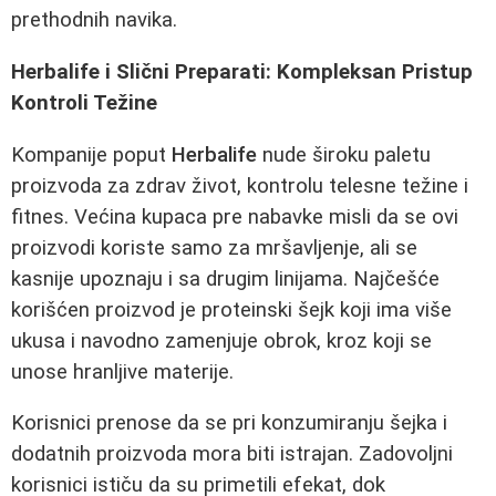
prethodnih navika.
Herbalife i Slični Preparati: Kompleksan Pristup
Kontroli Težine
Kompanije poput
Herbalife
nude široku paletu
proizvoda za zdrav život, kontrolu telesne težine i
fitnes. Većina kupaca pre nabavke misli da se ovi
proizvodi koriste samo za mršavljenje, ali se
kasnije upoznaju i sa drugim linijama. Najčešće
korišćen proizvod je proteinski šejk koji ima više
ukusa i navodno zamenjuje obrok, kroz koji se
unose hranljive materije.
Korisnici prenose da se pri konzumiranju šejka i
dodatnih proizvoda mora biti istrajan. Zadovoljni
korisnici ističu da su primetili efekat, dok