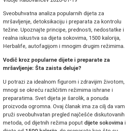
Sveobuhvatna analiza popularnih dijeta za
mršavljenje, detoksikaciju i preparata za kontrolu
težine. Upoznajte principe, prednosti, nedostatke i
realna iskustva sa dijeta sokovima, 1500 kalorija,
Herbalife, autofagijom i mnogim drugim režimima.
Vodič kroz popularne dijete i preparate za
mršavljenje: Šta zaista deluje?
U potrazi za idealnom figurom i zdravijim životom,
mnogi se okreću različitim režimima ishrane i
preparatima. Svet dijeta je šarolik, a ponuda
proizvoda ogromna. Ovaj članak ima za cilj da vam
pruži sveobuhvatan pregled najčešće diskutovanih
metoda, od dijetnih režima poput
dijete sokovima
i
dijete od
1500 kalorija
, do preparata kao što su