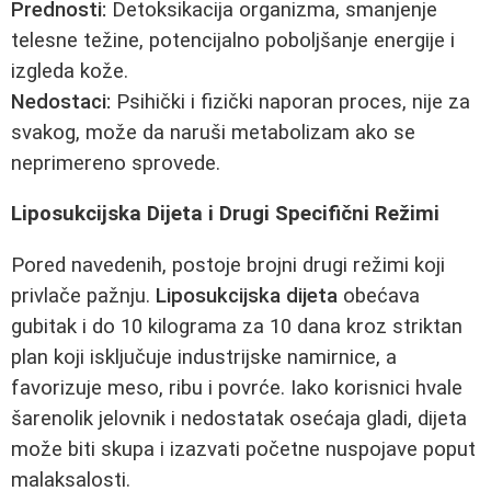
Prednosti:
Detoksikacija organizma, smanjenje
telesne težine, potencijalno poboljšanje energije i
izgleda kože.
Nedostaci:
Psihički i fizički naporan proces, nije za
svakog, može da naruši metabolizam ako se
neprimereno sprovede.
Liposukcijska Dijeta i Drugi Specifični Režimi
Pored navedenih, postoje brojni drugi režimi koji
privlače pažnju.
Liposukcijska dijeta
obećava
gubitak i do 10 kilograma za 10 dana kroz striktan
plan koji isključuje industrijske namirnice, a
favorizuje meso, ribu i povrće. Iako korisnici hvale
šarenolik jelovnik i nedostatak osećaja gladi, dijeta
može biti skupa i izazvati početne nuspojave poput
malaksalosti.