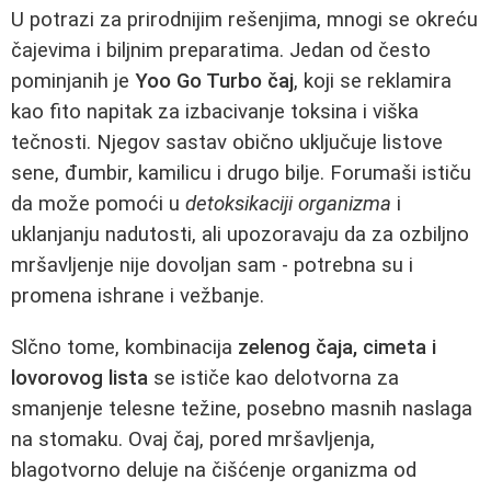
U potrazi za prirodnijim rešenjima, mnogi se okreću
čajevima i biljnim preparatima. Jedan od često
pominjanih je
Yoo Go Turbo čaj
, koji se reklamira
kao fito napitak za izbacivanje toksina i viška
tečnosti. Njegov sastav obično uključuje listove
sene, đumbir, kamilicu i drugo bilje. Forumaši ističu
da može pomoći u
detoksikaciji organizma
i
uklanjanju nadutosti, ali upozoravaju da za ozbiljno
mršavljenje nije dovoljan sam - potrebna su i
promena ishrane i vežbanje.
Slčno tome, kombinacija
zelenog čaja, cimeta i
lovorovog lista
se ističe kao delotvorna za
smanjenje telesne težine, posebno masnih naslaga
na stomaku. Ovaj čaj, pored mršavljenja,
blagotvorno deluje na čišćenje organizma od