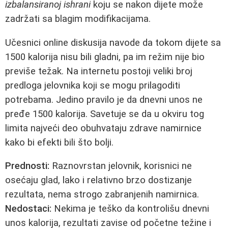
izbalansiranoj ishrani
koju se nakon dijete može
zadržati sa blagim modifikacijama.
Učesnici online diskusija navode da tokom dijete sa
1500 kalorija nisu bili gladni, pa im režim nije bio
previše težak. Na internetu postoji veliki broj
predloga jelovnika koji se mogu prilagoditi
potrebama. Jedino pravilo je da dnevni unos ne
pređe 1500 kalorija. Savetuje se da u okviru tog
limita najveći deo obuhvataju zdrave namirnice
kako bi efekti bili što bolji.
Prednosti:
Raznovrstan jelovnik, korisnici ne
osećaju glad, lako i relativno brzo dostizanje
rezultata, nema strogo zabranjenih namirnica.
Nedostaci:
Nekima je teško da kontrolišu dnevni
unos kalorija, rezultati zavise od početne težine i