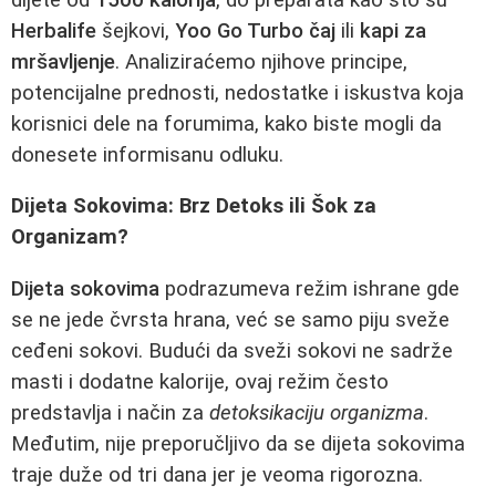
Herbalife
šejkovi,
Yoo Go Turbo čaj
ili
kapi za
mršavljenje
. Analiziraćemo njihove principe,
potencijalne prednosti, nedostatke i iskustva koja
korisnici dele na forumima, kako biste mogli da
donesete informisanu odluku.
Dijeta Sokovima: Brz Detoks ili Šok za
Organizam?
Dijeta sokovima
podrazumeva režim ishrane gde
se ne jede čvrsta hrana, već se samo piju sveže
ceđeni sokovi. Budući da sveži sokovi ne sadrže
masti i dodatne kalorije, ovaj režim često
predstavlja i način za
detoksikaciju organizma
.
Međutim, nije preporučljivo da se dijeta sokovima
traje duže od tri dana jer je veoma rigorozna.