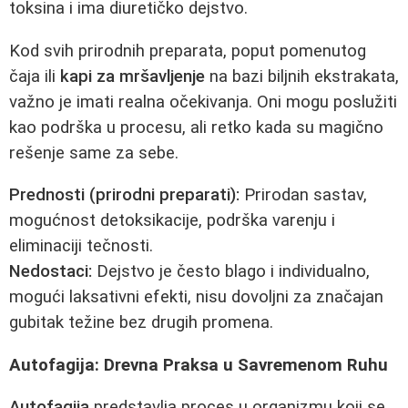
toksina i ima diuretičko dejstvo.
Kod svih prirodnih preparata, poput pomenutog
čaja ili
kapi za mršavljenje
na bazi biljnih ekstrakata,
važno je imati realna očekivanja. Oni mogu poslužiti
kao podrška u procesu, ali retko kada su magično
rešenje same za sebe.
Prednosti (prirodni preparati):
Prirodan sastav,
mogućnost detoksikacije, podrška varenju i
eliminaciji tečnosti.
Nedostaci:
Dejstvo je često blago i individualno,
mogući laksativni efekti, nisu dovoljni za značajan
gubitak težine bez drugih promena.
Autofagija: Drevna Praksa u Savremenom Ruhu
Autofagija
predstavlja proces u organizmu koji se