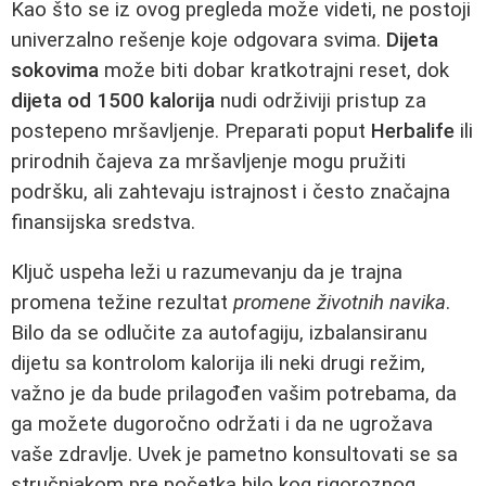
Kao što se iz ovog pregleda može videti, ne postoji
univerzalno rešenje koje odgovara svima.
Dijeta
sokovima
može biti dobar kratkotrajni reset, dok
dijeta od 1500 kalorija
nudi održiviji pristup za
postepeno mršavljenje. Preparati poput
Herbalife
ili
prirodnih čajeva za mršavljenje mogu pružiti
podršku, ali zahtevaju istrajnost i često značajna
finansijska sredstva.
Ključ uspeha leži u razumevanju da je trajna
promena težine rezultat
promene životnih navika
.
Bilo da se odlučite za autofagiju, izbalansiranu
dijetu sa kontrolom kalorija ili neki drugi režim,
važno je da bude prilagođen vašim potrebama, da
ga možete dugoročno održati i da ne ugrožava
vaše zdravlje. Uvek je pametno konsultovati se sa
stručnjakom pre početka bilo kog rigoroznog