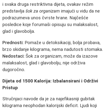
i svaka druga restriktivna dijeta, ovakav režim
predstavlja
šok za organizam
imajući u vidu da ne
podrazumeva unos čvrste hrane. Najčešće
posledice koje forumaši opisuju su malaksalost,
glad i glavobolja.
Prednosti:
Pomaže u detoksikaciji, bolja probava,
brzo skidanje kilograma, nema nadutosti stomaka.
Nedostaci:
Šok za organizam, može da izazove
malaksalost, glad i glavobolju, nije održiva
dugoročno.
Dijeta od 1500 Kalorija: Izbalansirani i Održivi
Pristup
Stručnjaci navode da je za najefikasniji gubitak
kilograma neophodan kalorijski deficit. Ljudi koji