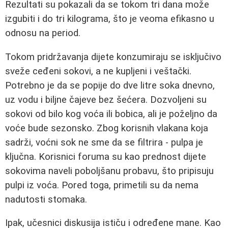
Rezultati su pokazali da se tokom tri dana može
izgubiti i do tri kilograma, što je veoma efikasno u
odnosu na period.
Tokom pridržavanja dijete konzumiraju se isključivo
sveže ceđeni sokovi, a ne kupljeni i veštački.
Potrebno je da se popije do dve litre soka dnevno,
uz vodu i biljne čajeve bez šećera. Dozvoljeni su
sokovi od bilo kog voća ili bobica, ali je poželjno da
voće bude sezonsko. Zbog korisnih vlakana koja
sadrži, voćni sok ne sme da se filtrira - pulpа je
ključna. Korisnici foruma su kao prednost dijete
sokovima naveli poboljšanu probavu, što pripisuju
pulpi iz voća. Pored toga, primetili su da nema
nadutosti stomaka.
Ipak, učesnici diskusija ističu i određene mane. Kao