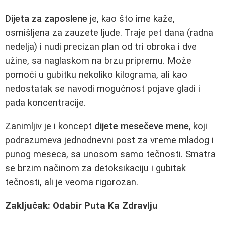
Dijeta za zaposlene
je, kao što ime kaže,
osmišljena za zauzete ljude. Traje pet dana (radna
nedelja) i nudi precizan plan od tri obroka i dve
užine, sa naglaskom na brzu pripremu. Može
pomoći u gubitku nekoliko kilograma, ali kao
nedostatak se navodi mogućnost pojave gladi i
pada koncentracije.
Zanimljiv je i koncept
dijete mesečeve mene
, koji
podrazumeva jednodnevni post za vreme mladog i
punog meseca, sa unosom samo tečnosti. Smatra
se brzim načinom za detoksikaciju i gubitak
tečnosti, ali je veoma rigorozan.
Zaključak: Odabir Puta Ka Zdravlju