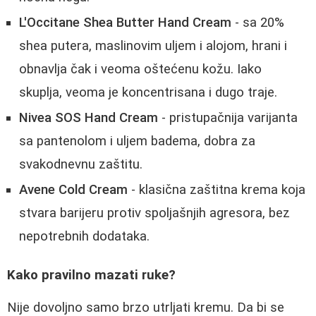
L'Occitane Shea Butter Hand Cream
- sa 20%
shea putera, maslinovim uljem i alojom, hrani i
obnavlja čak i veoma oštećenu kožu. Iako
skuplja, veoma je koncentrisana i dugo traje.
Nivea SOS Hand Cream
- pristupačnija varijanta
sa pantenolom i uljem badema, dobra za
svakodnevnu zaštitu.
Avene Cold Cream
- klasična zaštitna krema koja
stvara barijeru protiv spoljašnjih agresora, bez
nepotrebnih dodataka.
Kako pravilno mazati ruke?
Nije dovoljno samo brzo utrljati kremu. Da bi se