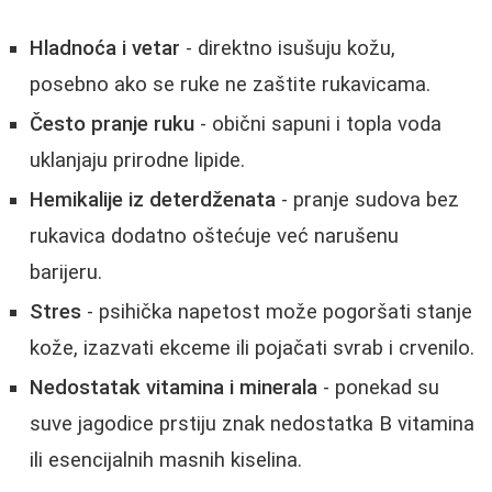
Hladnoća i vetar
- direktno isušuju kožu,
posebno ako se ruke ne zaštite rukavicama.
Često pranje ruku
- obični sapuni i topla voda
uklanjaju prirodne lipide.
Hemikalije iz deterdženata
- pranje sudova bez
rukavica dodatno oštećuje već narušenu
barijeru.
Stres
- psihička napetost može pogoršati stanje
kože, izazvati ekceme ili pojačati svrab i crvenilo.
Nedostatak vitamina i minerala
- ponekad su
suve jagodice prstiju znak nedostatka B vitamina
ili esencijalnih masnih kiselina.