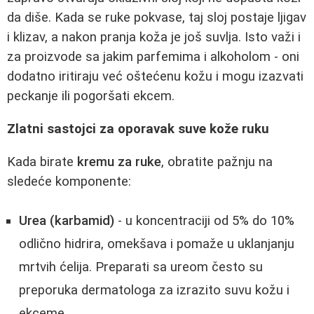
da diše. Kada se ruke pokvase, taj sloj postaje ljigav
i klizav, a nakon pranja koža je još suvlja. Isto važi i
za proizvode sa jakim parfemima i alkoholom - oni
dodatno iritiraju već oštećenu kožu i mogu izazvati
peckanje ili pogoršati ekcem.
Zlatni sastojci za oporavak suve kože ruku
Kada birate
kremu za ruke
, obratite pažnju na
sledeće komponente:
Urea (karbamid)
- u koncentraciji od 5% do 10%
odlično hidrira, omekšava i pomaže u uklanjanju
mrtvih ćelija. Preparati sa ureom često su
preporuka dermatologa za izrazito suvu kožu i
ekceme.