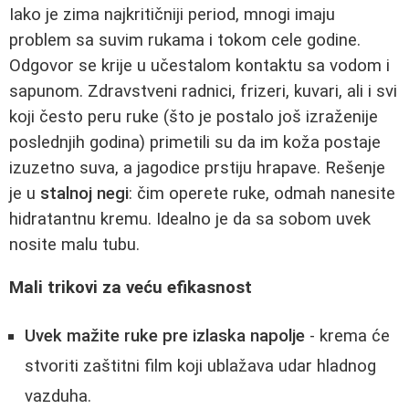
Iako je zima najkritičniji period, mnogi imaju
problem sa suvim rukama i tokom cele godine.
Odgovor se krije u učestalom kontaktu sa vodom i
sapunom. Zdravstveni radnici, frizeri, kuvari, ali i svi
koji često peru ruke (što je postalo još izraženije
poslednjih godina) primetili su da im koža postaje
izuzetno suva, a jagodice prstiju hrapave. Rešenje
je u
stalnoj negi
: čim operete ruke, odmah nanesite
hidratantnu kremu. Idealno je da sa sobom uvek
nosite malu tubu.
Mali trikovi za veću efikasnost
Uvek mažite ruke pre izlaska napolje
- krema će
stvoriti zaštitni film koji ublažava udar hladnog
vazduha.