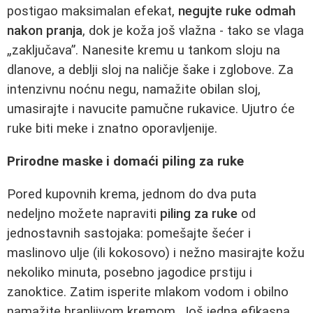
postigao maksimalan efekat,
negujte ruke odmah
nakon pranja
, dok je koža još vlažna - tako se vlaga
„zaključava”. Nanesite kremu u tankom sloju na
dlanove, a deblji sloj na naličje šake i zglobove. Za
intenzivnu noćnu negu, namažite obilan sloj,
umasirajte i navucite pamučne rukavice. Ujutro će
ruke biti meke i znatno oporavljenije.
Prirodne maske i domaći piling za ruke
Pored kupovnih krema, jednom do dva puta
nedeljno možete napraviti
piling za ruke
od
jednostavnih sastojaka: pomešajte šećer i
maslinovo ulje (ili kokosovo) i nežno masirajte kožu
nekoliko minuta, posebno jagodice prstiju i
zanoktice. Zatim isperite mlakom vodom i obilno
namažite hranljivom kremom. Još jedna efikasna