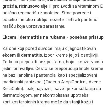
grožđa
,
ricinusovo ulje
ili proizvodi sa vitaminom E
odlično regenerišu zanoktice. Sitne povrede i
posekotine oko noktiju možete tretirati pantenol
mašću koja ubrzava zarastanje.
Ekcem i dermatitis na rukama - poseban pristup
Za one koji pored suvoće imaju dijagnostikovan
ekcem
ili
dermatitis
, izbor kreme je još osetljiviji.
Tada su preparati bez parfema, boja i konzervansa
jedini prihvatljivi. Često se preporučuju linole kreme
na bazi lanolina i pantenola, kao i specijalizovani
medicinski proizvodi (Eucerin AtopiControl, Avene
XeraCalm). Ipak, najvažniji savet je konsultacija sa
dermatologom, jer nekontrolisana upotreba
kortikosteroidnih krema može da stanji kožu i