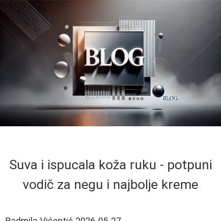
Suva i ispucala koža ruku - potpuni
vodič za negu i najbolje kreme
Radmila Vićentić
2026-05-27