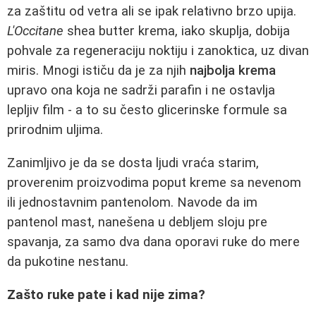
za zaštitu od vetra ali se ipak relativno brzo upija.
L'Occitane
shea butter krema, iako skuplja, dobija
pohvale za regeneraciju noktiju i zanoktica, uz divan
miris. Mnogi ističu da je za njih
najbolja krema
upravo ona koja ne sadrži parafin i ne ostavlja
lepljiv film - a to su često glicerinske formule sa
prirodnim uljima.
Zanimljivo je da se dosta ljudi vraća starim,
proverenim proizvodima poput kreme sa nevenom
ili jednostavnim pantenolom. Navode da im
pantenol mast, nanešena u debljem sloju pre
spavanja, za samo dva dana oporavi ruke do mere
da pukotine nestanu.
Zašto ruke pate i kad nije zima?