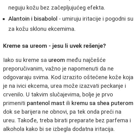
neguju kožu bez začepljujućeg efekta.
Alantoin i bisabolol
- umiruju iritacije i pogodni su
za kožu sklonu ekcemima.
Kreme sa ureom - jesu li uvek rešenje?
Iako su kreme sa
ureom
među najčešće
preporučivanim, važno je napomenuti da ne
odgovaraju svima. Kod izrazito oštećene kože koja
je na ivici ekcema, urea može izazvati peckanje i
crvenilo. U takvim slučajevima, bolje je prvo
primeniti
pantenol mast
ili
kremu sa shea puterom
dok se barijera ne obnovi, pa tek onda preći na
ureu. Takođe, treba birati preparate bez parfema i
alkohola kako bi se izbegla dodatna iritacija.