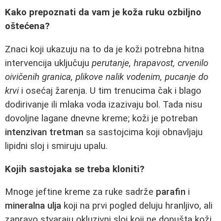
Kako prepoznati da vam je koža ruku ozbiljno
oštećena?
Znaci koji ukazuju na to da je koži potrebna hitna
intervencija uključuju
perutanje, hrapavost, crvenilo
oivičenih granica, plikove nalik vodenim, pucanje do
krvi
i osećaj žarenja. U tim trenucima čak i blago
dodirivanje ili mlaka voda izazivaju bol. Tada nisu
dovoljne lagane dnevne kreme; koži je potreban
intenzivan tretman
sa sastojcima koji obnavljaju
lipidni sloj i smiruju upalu.
Kojih sastojaka se treba kloniti?
Mnoge jeftine kreme za ruke sadrže
parafin
i
mineralna ulja
koji na prvi pogled deluju hranljivo, ali
zapravo stvaraju okluzivni sloj koji ne dopušta koži