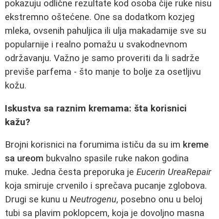
pokazuju odlične rezultate kod osoba čije ruke nisu
ekstremno oštećene. One sa dodatkom kozjeg
mleka, ovsenih pahuljica ili ulja makadamije sve su
popularnije i realno pomažu u svakodnevnom
održavanju. Važno je samo proveriti da li sadrže
previše parfema - što manje to bolje za osetljivu
kožu.
Iskustva sa raznim kremama: šta korisnici
kažu?
Brojni korisnici na forumima ističu da su im
kreme
sa ureom
bukvalno spasile ruke nakon godina
muke. Jedna česta preporuka je
Eucerin UreaRepair
koja smiruje crvenilo i sprečava pucanje zglobova.
Drugi se kunu u
Neutrogenu
, posebno onu u beloj
tubi sa plavim poklopcem, koja je dovoljno masna