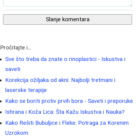
Slanje komentara
Pročitajte i...
Sve što treba da znate o rinoplastici - Iskustva i
saveti
Korekcija ožiljaka od akni: Najbolji tretmani i
laserske terapije
Kako se boriti protiv prvih bora - Saveti i preporuke
Ishrana i Koža Lica: Šta Kažu Iskustva i Nauka?
Kako Rešiti Bubuljice i Fleke: Potraga za Korenim
Uzrokom