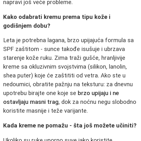
napravi još veće probleme.
Kako odabrati kremu prema tipu kože i
godišnjem dobu?
Leta je potrebna lagana, brzo upijajuća formula sa
SPF zaštitom - sunce takođe isušuje i ubrzava
starenje kože ruku. Zima traži gušće, hranljivije
kreme sa okluzivnim svojstvima (silikon, lanolin,
shea puter) koje će zaštititi od vetra. Ako ste u
nedoumici, obratite pažnju na teksturu: za dnevnu
upotrebu birajte one koje se
brzo upijaju i ne
ostavljaju masni trag
, dok za noćnu negu slobodno
koristite masnije i teže varijante.
Kada kreme ne pomažu - šta još možete učiniti?
Ukoliko su ruke uporno suve iako koristite