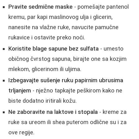
Pravite sedmične maske
- pomešajte pantenol
kremu, par kapi maslinovog ulja i glicerin,
nanesite na vlažne ruke, navucite pamučne
rukavice i ostavite preko noći.
Koristite blage sapune bez sulfata
- umesto
običnog čvrstog sapuna, birajte one sa kozjim
mlekom, glicerinom ili uljima.
Izbegavajte sušenje ruku papirnim ubrusima
trljanjem
- nježno tapkajte peškirom kako ne
biste dodatno iritirali kožu.
Ne zaboravite na laktove i stopala
- kreme za
ruke sa ureom ili shea puterom odlične su i za
ove regije.