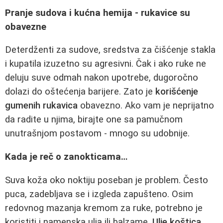
Pranje sudova i kućna hemija - rukavice su
obavezne
Deterdženti za sudove, sredstva za čišćenje stakla
i kupatila izuzetno su agresivni. Čak i ako ruke ne
deluju suve odmah nakon upotrebe, dugoročno
dolazi do oštećenja barijere. Zato je
korišćenje
gumenih rukavica
obavezno. Ako vam je neprijatno
da radite u njima, birajte one sa pamučnom
unutrašnjom postavom - mnogo su udobnije.
Kada je reč o zanokticama…
Suva koža oko noktiju poseban je problem. Često
puca, zadebljava se i izgleda zapušteno. Osim
redovnog mazanja kremom za ruke, potrebno je
koristiti i namenska ulja ili balzame.
Ulje koštica