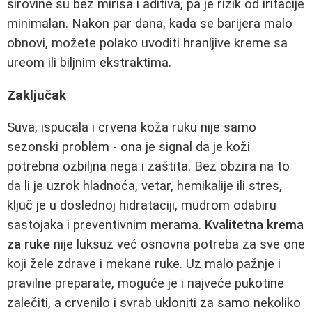
sirovine su bez mirisa i aditiva, pa je rizik od iritacije
minimalan. Nakon par dana, kada se barijera malo
obnovi, možete polako uvoditi hranljive kreme sa
ureom ili biljnim ekstraktima.
Zaključak
Suva, ispucala i crvena koža ruku nije samo
sezonski problem - ona je signal da je koži
potrebna ozbiljna nega i zaštita. Bez obzira na to
da li je uzrok hladnoća, vetar, hemikalije ili stres,
ključ je u doslednoj hidrataciji, mudrom odabiru
sastojaka i preventivnim merama.
Kvalitetna krema
za ruke
nije luksuz već osnovna potreba za sve one
koji žele zdrave i mekane ruke. Uz malo pažnje i
pravilne preparate, moguće je i najveće pukotine
zalečiti, a crvenilo i svrab ukloniti za samo nekoliko