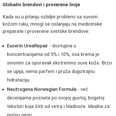
Globalni brendovi i proverene linije
Kada su u pitanju ozbiljni problemi sa suvom
kožom ruku, mnogi se oslanjaju na medicinske
preparate i proverene svetske brendove:
Eucerin UreaRepair
- dostupna u
koncentracijama od 5% i 10%, ova krema je
sinonim za oporavak ekstremno suve kože. Brzo
se upija, nema parfem i pruža dugotrajnu
hidrataciju.
Neutrogena Norwegian Formula
- već
decenijama poznata po svojoj gustoj, bogatoj
teksturi koja štiti od vetra i hladnoće. Idealna za
noćnu negu.