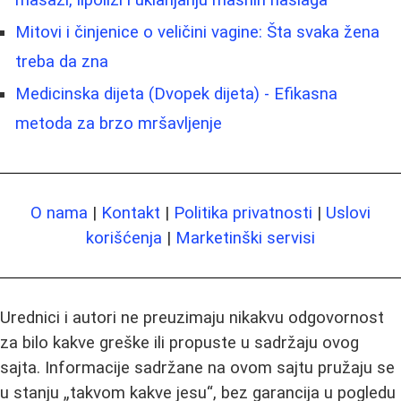
masaži, lipolizi i uklanjanju masnih naslaga
Mitovi i činjenice o veličini vagine: Šta svaka žena
treba da zna
Medicinska dijeta (Dvopek dijeta) - Efikasna
metoda za brzo mršavljenje
O nama
|
Kontakt
|
Politika privatnosti
|
Uslovi
korišćenja
|
Marketinški servisi
Urednici i autori ne preuzimaju nikakvu odgovornost
za bilo kakve greške ili propuste u sadržaju ovog
sajta. Informacije sadržane na ovom sajtu pružaju se
u stanju „takvom kakve jesu“, bez garancija u pogledu