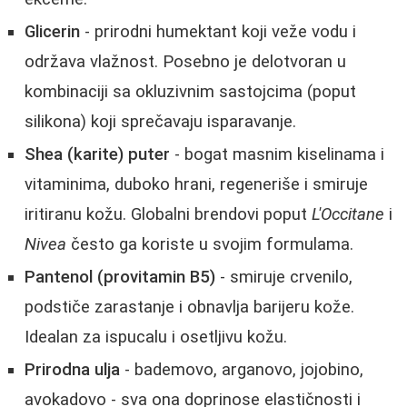
Glicerin
- prirodni humektant koji veže vodu i
održava vlažnost. Posebno je delotvoran u
kombinaciji sa okluzivnim sastojcima (poput
silikona) koji sprečavaju isparavanje.
Shea (karite) puter
- bogat masnim kiselinama i
vitaminima, duboko hrani, regeneriše i smiruje
iritiranu kožu. Globalni brendovi poput
L'Occitane
i
Nivea
često ga koriste u svojim formulama.
Pantenol (provitamin B5)
- smiruje crvenilo,
podstiče zarastanje i obnavlja barijeru kože.
Idealan za ispucalu i osetljivu kožu.
Prirodna ulja
- bademovo, arganovo, jojobino,
avokadovo - sva ona doprinose elastičnosti i