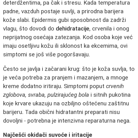
deterdžentima, pa čak i stresu. Kada temperatura
padne, vazduh postaje suvlji, a prirodna barijera
kože slabi. Epidermis gubi sposobnost da zadrži
vlagu, što dovodi do
dehidratacije
, crvenila i onog
neprijatnog osećaja zatezanja. Kod osoba koje već
imaju osetljivu kožu ili sklonost ka ekcemima, ovi
simptomi se još više pogoršavaju.
Često se javlja i začarani krug: što je koža suvlja, to
je veća potreba za pranjem i mazanjem, a mnoge
kreme dodatno iritiraju. Simptomi poput
crvenih
zglobova, svraba, pulzirajućeg bola
i sitnih pukotina
koje krvare ukazuju na ozbiljno oštećenu zaštitnu
barijeru. Tada obični hidratantni preparati nisu
dovoljni - potrebna je intenzivna reparaturna nega.
Najčešći okidači suvoće i iritacije