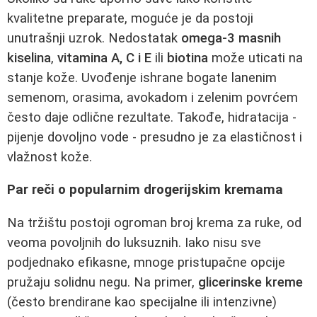
kvalitetne preparate, moguće je da postoji
unutrašnji uzrok. Nedostatak
omega-3 masnih
kiselina
,
vitamina A, C i E
ili
biotina
može uticati na
stanje kože. Uvođenje ishrane bogate lanenim
semenom, orasima, avokadom i zelenim povrćem
često daje odlične rezultate. Takođe, hidratacija -
pijenje dovoljno vode - presudno je za elastičnost i
vlažnost kože.
Par reči o popularnim drogerijskim kremama
Na tržištu postoji ogroman broj krema za ruke, od
veoma povoljnih do luksuznih. Iako nisu sve
podjednako efikasne, mnoge pristupačne opcije
pružaju solidnu negu. Na primer,
glicerinske kreme
(često brendirane kao specijalne ili intenzivne)