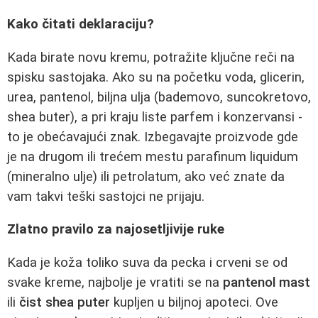
Kako čitati deklaraciju?
Kada birate novu kremu, potražite ključne reči na
spisku sastojaka. Ako su na početku voda, glicerin,
urea, pantenol, biljna ulja (bademovo, suncokretovo,
shea buter), a pri kraju liste parfem i konzervansi -
to je obećavajući znak. Izbegavajte proizvode gde
je na drugom ili trećem mestu parafinum liquidum
(mineralno ulje) ili petrolatum, ako već znate da
vam takvi teški sastojci ne prijaju.
Zlatno pravilo za najosetljivije ruke
Kada je koža toliko suva da pecka i crveni se od
svake kreme, najbolje je vratiti se na
pantenol mast
ili
čist shea puter
kupljen u biljnoj apoteci. Ove