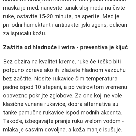
maska je med: nanesite tanak sloj meda na čiste
ruke, ostavite 15-20 minuta, pa sperite. Med je
prirodni humektant i antibakterijski agens, odličan
za ispucalu kožu.
Zaštita od hladnoće i vetra - preventiva je ključ
Bez obzira na kvalitet kreme, ruke će teško biti
potpuno zdrave ako ih izlažete hladnom vazduhu
bez zaštite. Nosite
rukavice
čim temperatura
padne ispod 10 stepeni, a po vetrovitom vremenu
obavezno pokrijte zglobove. Za one koji ne vole
klasične vunene rukavice, dobra alternativa su
tanke pamučne rukavice ispod modnih akcenta.
Takođe, izbegavajte pranje ruku vrelom vodom -
mlaka je sasvim dovoljna, a koža manje isušuje.