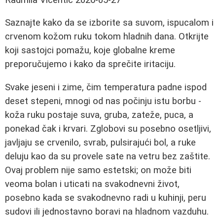
Saznajte kako da se izborite sa suvom, ispucalom i
crvenom kožom ruku tokom hladnih dana. Otkrijte
koji sastojci pomažu, koje globalne kreme
preporučujemo i kako da sprečite iritaciju.
Svake jeseni i zime, čim temperatura padne ispod
deset stepeni, mnogi od nas počinju istu borbu -
koža ruku postaje suva, gruba, zateže, puca, a
ponekad čak i krvari. Zglobovi su posebno osetljivi,
javljaju se crvenilo, svrab, pulsirajući bol, a ruke
deluju kao da su provele sate na vetru bez zaštite.
Ovaj problem nije samo estetski; on može biti
veoma bolan i uticati na svakodnevni život,
posebno kada se svakodnevno radi u kuhinji, peru
sudovi ili jednostavno boravi na hladnom vazduhu.