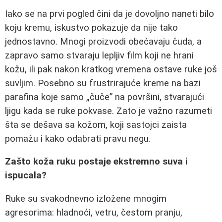
Iako se na prvi pogled čini da je dovoljno naneti bilo
koju kremu, iskustvo pokazuje da nije tako
jednostavno. Mnogi proizvodi obećavaju čuda, a
zapravo samo stvaraju lepljiv film koji ne hrani
kožu, ili pak nakon kratkog vremena ostave ruke još
suvljim. Posebno su frustrirajuće kreme na bazi
parafina koje samo „čuče” na površini, stvarajući
ljigu kada se ruke pokvase. Zato je važno razumeti
šta se dešava sa kožom, koji sastojci zaista
pomažu i kako odabrati pravu negu.
Zašto koža ruku postaje ekstremno suva i
ispucala?
Ruke su svakodnevno izložene mnogim
agresorima: hladnoći, vetru, čestom pranju,