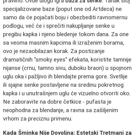
pravilno. Ovde ulogu igra
baza za senke
. Tanak sloj
specijalizovane baze (poput one od Artdeca) ne
samo da će pojačati boju i obezbediti ravnomernu
podlogu, već će i sprečiti nakupljanje senke u
pregibu kapka i njeno bledenje tokom dana. Za one
sa veoma masnim kapcima ili izraženim borama,
ovo je nezaobilazan korak. Za postizanje
dramatičnih "smoky eyes" efekata, koristite tamnije
nijanse (crnu, tamno sivu, duboku braon) u spojnom
uglu oka i pažljivo ih blendajte prema gore. Svetlije
ili sjajne senke postavljene na sredinu pokretnog
kapka i u unutrašnjem uglu će vizuelno otvoriti oko.
Ne zaboravite na dobre četkice - pufasta je
neophodna za blendanje, a ravna sa zašiljenim
vrhom za preciznu primenu.
Kada Šminka Nije Dovoljna: Estetski Tretmani za