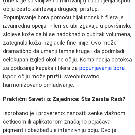
(one koje su vidljive i u mirovanju) i udubljenja ispod
očiju često zahtevaju drugačiji pristup.
Popunjavanje bora pomoću hijaluronskih filera je
izvanredna opcija. Fileri se ubrizgavaju u površinske
slojeve kože da bi se nadoknadio gubitak volumena,
zategnula koža i izgladile fine linije. Ovo može
dramatično da umanji tamne kruge i da podmladi
celokupan izgled okoline očiju. Kombinacija botoksa
za podizanje kapaka i filera za
popunjavanje bora
ispod očiju može pružiti sveobuhvatno,
harmonizovano omladivanje.
Praktični Saveti iz Zajednice: Šta Zaista Radi?
Isprobano je i provereno: nanositi senke vlažnom
četkicom ili aplikatorom značajno pojačava
pigment i obezbeđuje intenzivniju boju. Ovo je