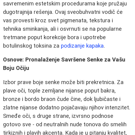
savremenim estetskim procedurama koje pružaju
dugotrajnija rešenja. Ovaj sveobuhvatni vodič će
vas provesti kroz svet pigmenata, tekstura i
tehnika sminkanja, ali i osvrnuti se na popularne
tretmane poput korekcije bora i upotrebe
botulinskog toksina za
podizanje kapaka
.
Osnove: Pronalaženje Savršene Senke za Vašu
Boju Očiju
Izbor prave boje senke može biti prekretnica. Za
plave oči, tople zemljane nijanse poput bakra,
bronze i bordo braon čude čine, dok ljubičaste i
zlatne nijanse dodatno pojačavaju njihov intenzitet.
Smeđe oči, s druge strane, izvrsno podnose
gotovo sve - od neutralnih nude tonova do smelih
tirkiznih i plavih akcenta. Kada je u pitanju kvalitet,