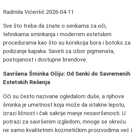
Radmila Vićentić
2026-04-11
Sve što treba da znate o senkama za oči,
tehnikama sminkanja i modernim estetskim
procedurama kao što su korekcija bora i botoks za
podizanje kapaka. Saveti za izbor pigmenata,
postojanost i dostupne brendove.
Savršena Šminka Očiju: Od Senki do Savremenih
Estetskih Rešenja
Oči su često nazivane ogledalom duše, a njihova
šminka je umetnost koja može da istakne lepotu,
izrazi ličnost i čak sakrije manje nesavršenosti. U
potrazi za savršenim izgledom, mnoge se okreću
ne samo kvalitetnim kozmetičkim proizvodima već i