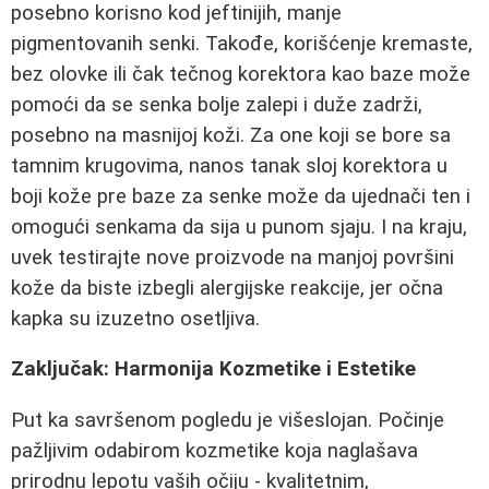
posebno korisno kod jeftinijih, manje
pigmentovanih senki. Takođe, korišćenje kremaste,
bez olovke ili čak tečnog korektora kao baze može
pomoći da se senka bolje zalepi i duže zadrži,
posebno na masnijoj koži. Za one koji se bore sa
tamnim krugovima, nanos tanak sloj korektora u
boji kože pre baze za senke može da ujednači ten i
omogući senkama da sija u punom sjaju. I na kraju,
uvek testirajte nove proizvode na manjoj površini
kože da biste izbegli alergijske reakcije, jer očna
kapka su izuzetno osetljiva.
Zaključak: Harmonija Kozmetike i Estetike
Put ka savršenom pogledu je višeslojan. Počinje
pažljivim odabirom kozmetike koja naglašava
prirodnu lepotu vaših očiju - kvalitetnim,