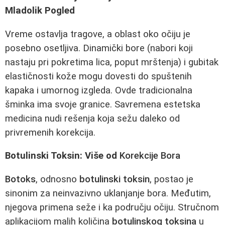
Mladolik Pogled
Vreme ostavlja tragove, a oblast oko očiju je
posebno osetljiva. Dinamički bore (nabori koji
nastaju pri pokretima lica, poput mrštenja) i gubitak
elastičnosti kože mogu dovesti do spuštenih
kapaka i umornog izgleda. Ovde tradicionalna
šminka ima svoje granice. Savremena estetska
medicina nudi rešenja koja sežu daleko od
privremenih korekcija.
Botulinski Toksin: Više od
Korekcije Bora
Botoks
, odnosno
botulinski toksin
, postao je
sinonim za neinvazivno uklanjanje bora. Međutim,
njegova primena seže i ka području očiju. Stručnom
aplikacijom malih količina
botulinskog toksina
u