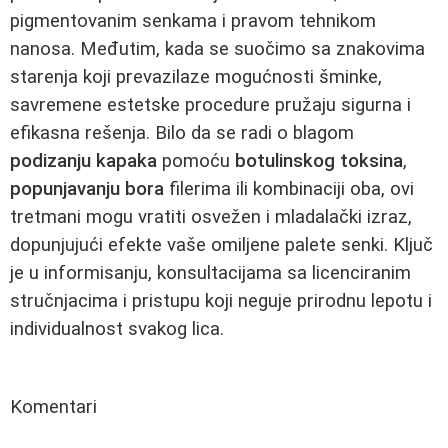
pigmentovanim senkama i pravom tehnikom
nanosa. Međutim, kada se suočimo sa znakovima
starenja koji prevazilaze mogućnosti šminke,
savremene estetske procedure pružaju sigurna i
efikasna rešenja. Bilo da se radi o blagom
podizanju kapaka
pomoću
botulinskog toksina
,
popunjavanju bora
filerima ili kombinaciji oba, ovi
tretmani mogu vratiti osvežen i mladalački izraz,
dopunjujući efekte vaše omiljene palete senki. Ključ
je u informisanju, konsultacijama sa licenciranim
stručnjacima i pristupu koji neguje prirodnu lepotu i
individualnost svakog lica.
Komentari