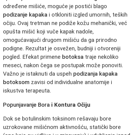
određene mišiće, moguće je postići blago
podizanje kapaka
i otkloniti izgled umornih, teških
očiju. Ovaj tretman ne podiže kožu mehanički, već
opušta mišić koji vuče kapak nadole,
omogućavajući drugom mišiću da ga prirodno
podigne. Rezultat je osvežen, budniji i otvoreniji
pogled. Efekat primene
botoksa
traje nekoliko
meseci, nakon čega se postupak može ponoviti.
Važno je istaknuti da uspeh
podizanja kapaka
botoksom
zavisi od individualne anatomije i
iskustva terapeuta.
Popunjavanje Bora
i Kontura Očiju
Dok se botulinskim toksinom rešavaju bore
uzrokovane mišićnom aktivnošću, statički bore