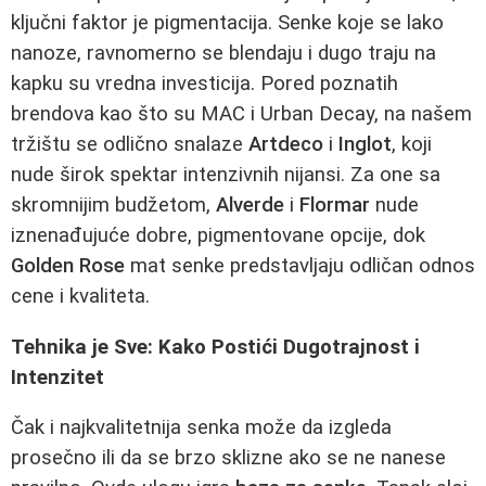
ključni faktor je pigmentacija. Senke koje se lako
nanoze, ravnomerno se blendaju i dugo traju na
kapku su vredna investicija. Pored poznatih
brendova kao što su MAC i Urban Decay, na našem
tržištu se odlično snalaze
Artdeco
i
Inglot
, koji
nude širok spektar intenzivnih nijansi. Za one sa
skromnijim budžetom,
Alverde
i
Flormar
nude
iznenađujuće dobre, pigmentovane opcije, dok
Golden Rose
mat senke predstavljaju odličan odnos
cene i kvaliteta.
Tehnika je Sve: Kako Postići Dugotrajnost i
Intenzitet
Čak i najkvalitetnija senka može da izgleda
prosečno ili da se brzo sklizne ako se ne nanese