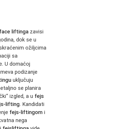
face liftinga
zavisi
godina, dok se u
skraćenim ožiljcima
aciji sa
e. U domaćoj
meva podizanje
tingu
uključuju
etaljno se planira
ki“ izgled, a u
fejs
js-lifting
. Kandidati
enje
fejs-liftingom
i
kvatna nega
ti
fejsliftinga
vide