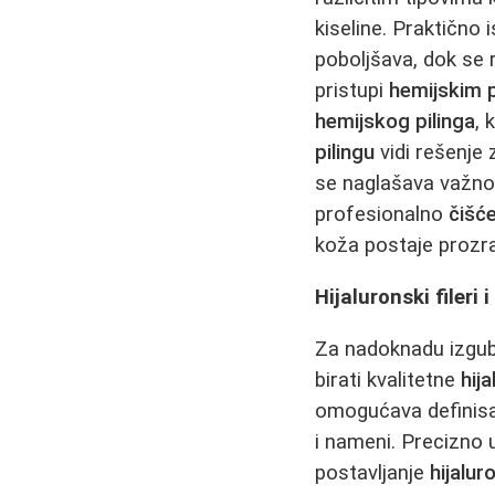
kiseline. Praktično
poboljšava, dok se
pristupi
hemijskim p
hemijskog pilinga
, 
pilingu
vidi rešenje 
se naglašava važnos
profesionalno
čišće
koža postaje prozra
Hijaluronski fileri
Za nadoknadu izgu
birati kvalitetne
hij
omogućava definisan
i nameni. Precizno
postavljanje
hijalur