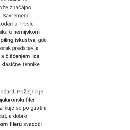
kože značajno
. Savremeni
todama. Posle
nika u
hemijskom
 piling iskustva
, gde
orak predstavlja
, a
čišćenjem lica
 klasične tehnike.
andard. Poželjno je
ijaluronski filer
zlikuje se po gustini
kat, a dobro
kom fileru
svedoči