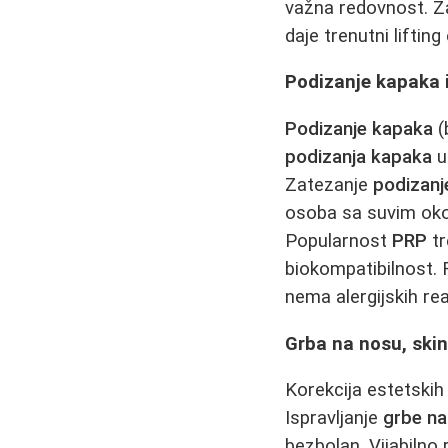
važna redovnost. Za 
daje trenutni lifting
Podizanje kapaka 
Podizanje kapaka
(
podizanja kapaka
u
Zatezanje
podizan
osoba sa suvim o
Popularnost
PRP
tr
biokompatibilnost.
nema alergijskih rea
Grba na nosu, skin
Korekcija estetski
Ispravljanje
grbe na
bezbolan. Vijabilno