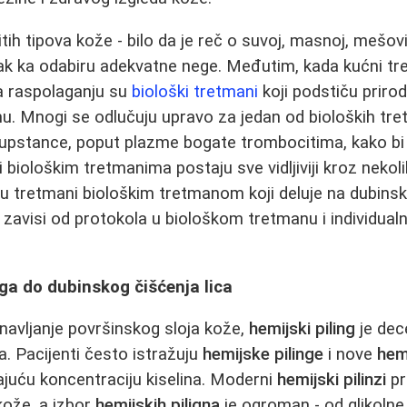
ih tipova kože - bilo da je reč o suvoj, masnoj, mešovitoj
rak ka odabiru adekvatne nege. Međutim, kada kućni tr
na raspolaganju su
biološki tretmani
koji podstiču priro
. Mnogi se odlučuju upravo za jedan od bioloških tre
supstance, poput plazme bogate trombocitima, kako bi
i biološkim tretmanima postaju sve vidljiviji kroz nekoli
u tretmani biološkim tretmanom koji deluje na dubinsk
zavisi od protokola u biološkom tretmanu i individualn
ga do dubinskog čišćenja lica
bnavljanje površinskog sloja kože,
hemijski piling
je dec
a. Pacijenti često istražuju
hemijske pilinge
i nove
hemi
ajuću koncentraciju kiselina. Moderni
hemijski pilinzi
pr
kože, a izbor
hemijskih piligna
je ogroman - od glikolne 