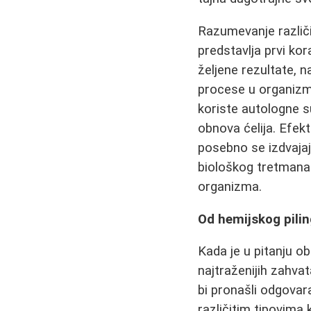
Razumevanje različit
predstavlja prvi ko
željene rezultate, 
procese u organizmu
koriste autologne 
obnova ćelija. Efekt
posebno se izdvajaj
biološkog tretmana 
organizma.
Od hemijskog pilin
Kada je u pitanju o
najtraženijih zahvat
bi pronašli odgovar
različitim tipovima 