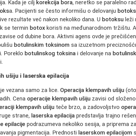
ja. Kada je cilj
korekcija bora
, neretko se paralelno rad
oks
a. Pacijenti se često informišu o delovanju
botok
jive rezultate već nakon nekoliko dana. U
botoksu
leži
ok se termin
botox
koristi na međunarodnom tržištu. A
zavise od dubine bora. Aktivni agens ovde je prečišće
pulišu
botulinskim toksinom
sa izuzetnom preciznošću,
i. Poreklo
botulinskog toksina
i delovanje na
botulins
i.
 ušiju i laserska epilacija
nije vezana samo za lice.
Operacija klempavih ušiju
(oto
ladih. Cena
operacije klempavih ušiju
zavisi od složeno
eraciji klempavih ušiju
teče brzo, a zadovoljstvo
opera
druge strane,
laserska epilacija
predstavlja trajno rešen
e epilacije
podrazumeva nekoliko sesija, a priprema z
gavanja pigmentacija. Prednosti
laserskom epilacijom
s