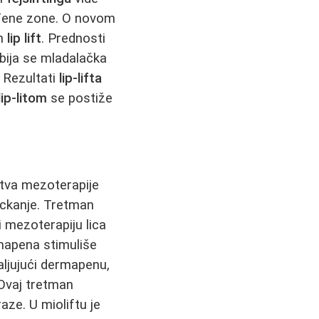
đene zone. O novom
an
lip lift
. Prednosti
ija se mladalačka
 Rezultati
lip-lifta
lip-litom
se postiže
stva mezoterapije
peckanje. Tretman
i mezoterapiju lica
mapena stimuliše
ljujući dermapenu,
 Ovaj tretman
aze. U mioliftu je