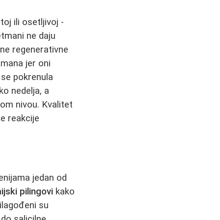
 ili osetljivoj -
etmani ne daju
dne regenerativne
tmana jer oni
 se pokrenula
ko nedelja, a
om nivou. Kvalitet
e reakcije
enijama jedan od
jski pilingovi
kako
ilagođeni su
do salicilne