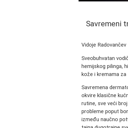
Savremeni tr
Vidoje Radovančev
Sveobuhvatan vodič
hemijskog pilinga, h
kože i kremama za l
Savremena dermatol
okvire klasične kuć
rutine, sve veći bro
probleme poput bora,
između naučno potvr
tajna dugotrajne sv