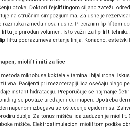
enju otoka. Doktori
fejsliftingom
ciljano zatežu odre
tuje na stručnim simpozijumima. Za usne je rezervis
e razmaka između nosa i usne. Preciznim
lip liftom
dob
p liftu
je prirodan volumen. Isto važi i za
lip-lift
tehniku.
lip-liftu
podrazumeva crtanje linija. Konačno, estetski
pen, miolift i niti za lice
 metoda mikrobusa koktela vitamina i hijalurona. Isku
zitivna. Pacijenti pri mezoterapiji lica osećaju blago 
daje instant hidrataciju. Preporučuje se najmanje četir
roniding se postiže uređajem dermapen. Upotreba der
 dermapenom izbegava se oštećenje epidermisa. Zahva
rodiru dublje. Za tonus mišića lica zadužen je miolift.
duboke mišiće. Elektrostimulacioni mioliftom podiže obr