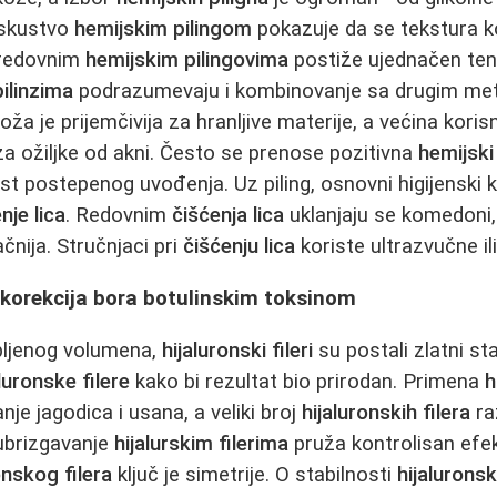
 iskustvo
hemijskim pilingom
pokazuje da se tekstura 
 redovnim
hemijskim pilingovima
postiže ujednačen ten
ilinzima
podrazumevaju i kombinovanje sa drugim me
koža je prijemčivija za hranljive materije, a većina koris
za ožiljke od akni. Često se prenose pozitivna
hemijski
t postepenog uvođenja. Uz piling, osnovni higijenski k
nje lica
. Redovnim
čišćenja lica
uklanjaju se komedoni
čnija. Stručnjaci pri
čišćenju lica
koriste ultrazvučne ili
 i korekcija bora botulinskim toksinom
bljenog volumena,
hijaluronski fileri
su postali zlatni st
aluronske filere
kako bi rezultat bio prirodan. Primena
h
je jagodica i usana, a veliki broj
hijaluronskih filera
ra
 ubrizgavanje
hijalurskim filerima
pruža kontrolisan efe
onskog filera
ključ je simetrije. O stabilnosti
hijalurons