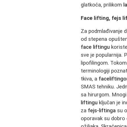
glatkoća, prilikom
l
Face lifting, fejs li
Za podmlađivanje do
od stepena opušten
face liftingu
koriste
sve je popularnija. 
lipofilingom. Toko
terminologiji pozna
tkiva, a
facelifting
SMAS tehniku. Jedn
sa hirurgom. Mnogi
liftingu
ključan je in
za
fejs-liftinga
su o
oporavak su dobro
ožiljaka. Skraćenic