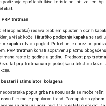
podizanje opuštenih tkiva koriste se i niti za lice. Apli
 efekat.
i PRP tretman
blefaroplastika) rešava problem spuštenih očnih kapa
klanja višak kože. Hirurško
podizanje kapaka
se radi u
jem kapaka
otvara pogled. Potreban je oprez pri
podiz
kom.
PRP tretman
koristi sopstvenu plazmu obogaćenu
etmana raste iz godine u godinu. Prednost
prp tretm
 Rezultat
prp tretmanom
je poboljšana tekstura kože.
kcija.
 busteri i stimulatori kolagena
h nedostataka poput
grba na nosu
sada se može rešiti i
 nosu
filerima je popularan trend. Postupak sa
grbom 
 rešenje za
grbu na nosu
nudi trajni estetski efekat. Za