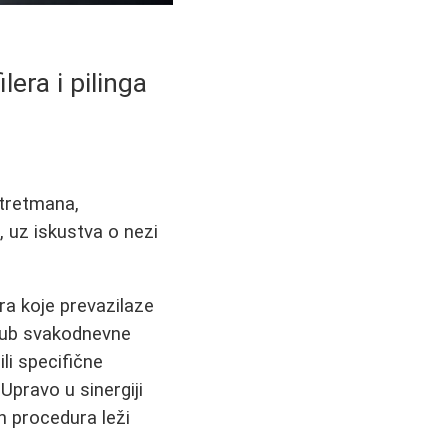
era i pilinga
tretmana,
h, uz iskustva o nezi
a koje prevazilaze
stub svakodnevne
li specifične
 Upravo u sinergiji
h procedura leži