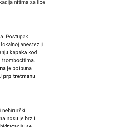
kacija nitima za lice
ka. Postupak
 lokalnoj anesteziji.
anju kapaka
kod
 trombocitima.
ana
je potpuna
 U
prp tretmanu
 nehirurški.
na nosu
je brz i
 hidrataciju se