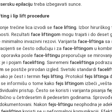
asersku epilaciju
treba izbegavati sunce.
fting i lip lift procedure
nje trećine lica izvodi se
face lifting
. Izbor hirurškog
osti. Rezultati
face liftingom
mogu trajati i do deset 
 minimalno invazivni rezovi. Varijanta
face-liftinga
sa 
Pacijenti se često odlučuju i za
face-liftingom
u kombin
m oporavka posle
face-liftingu
preporučuje se mirovanj
t je i pojam
facelifting
. Savremeni
faceliftinga
podrazu
om
se postiže prirodan izgled. Svetski standardi
facelif
ako je čest i termin
fejs lifting
. Protokol
fejs liftinga
d
 se informišu o tome kako
fejs liftingom
izbeći „veštač
dividualni pristup. Često se koristi i varijanta pisanja
fe
bično u četrdesetim ili pedesetim godinama. Sprovođ
 dokumentovani. Nakon
fejs-liftingu
neophodna je ade
a
fejslifting
koristi se u neformalnoj komunikaciji. Efek