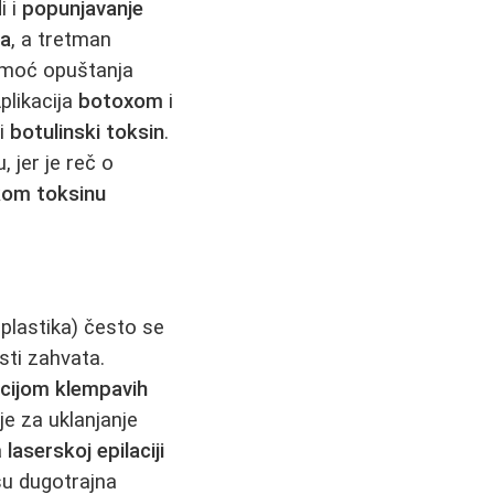
i i
popunjavanje
sa
, a tretman
 moć opuštanja
plikacija
botoxom
i
ni
botulinski toksin
.
 jer je reč o
kom toksinu
plastika) često se
sti zahvata.
cijom klempavih
je za uklanjanje
a
laserskoj epilaciji
u dugotrajna