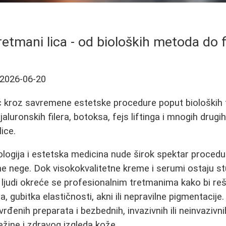
etmani lica - od bioloških metoda do fil
2026-06-20
 kroz savremene estetske procedure poput bioloških 
ijaluronskih filera, botoksa, fejs liftinga i mnogih drugi
ice.
ogija i estetska medicina nude širok spektar procedur
ne nege. Dok visokokvalitetne kreme i serumi ostaju 
j ljudi okreće se profesionalnim tretmanima kako bi reši
 gubitka elastičnosti, akni ili nepravilne pigmentacije.
đenih preparata i bezbednih, invazivnih ili neinvazivni
ežine i zdravog izgleda kože.