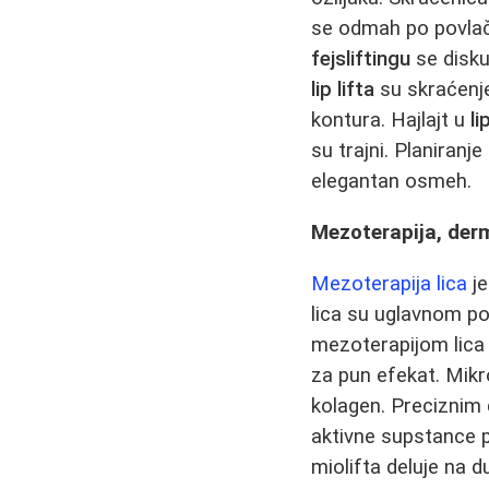
se odmah po povlač
fejsliftingu
se disku
lip lifta
su skraćenj
kontura. Hajlajt u
li
su trajni. Planiranje
elegantan osmeh.
Mezoterapija, derma
Mezoterapija lica
je
lica su uglavnom po
mezoterapijom lica 
za pun efekat. Mik
kolagen. Preciznim
aktivne supstance p
miolifta deluje na 