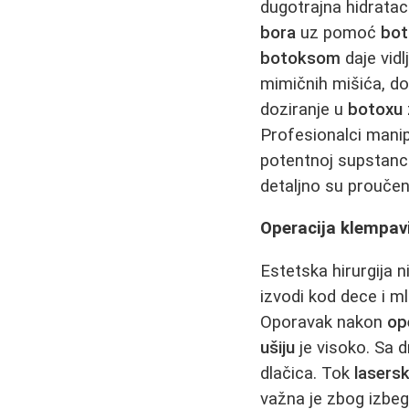
dugotrajna hidrataci
bora
uz pomoć
bot
botoksom
daje vidl
mimičnih mišića, d
doziranje u
botoxu
Profesionalci mani
potentnoj supstanc
detaljno su proučen
Operacija klempavih
Estetska hirurgija 
izvodi kod dece i m
Oporavak nakon
op
ušiju
je visoko. Sa 
dlačica. Tok
lasersk
važna je zbog izbe