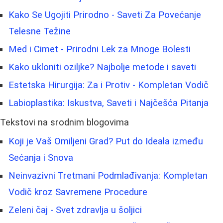
Kako Se Ugojiti Prirodno - Saveti Za Povećanje
Telesne Težine
Med i Cimet - Prirodni Lek za Mnoge Bolesti
Kako ukloniti oziljke? Najbolje metode i saveti
Estetska Hirurgija: Za i Protiv - Kompletan Vodič
Labioplastika: Iskustva, Saveti i Najčešća Pitanja
Tekstovi na srodnim blogovima
Koji je Vaš Omiljeni Grad? Put do Ideala između
Sećanja i Snova
Neinvazivni Tretmani Podmlađivanja: Kompletan
Vodič kroz Savremene Procedure
Zeleni čaj - Svet zdravlja u šoljici