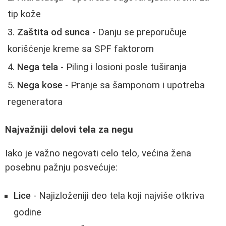
tip kože
Zaštita od sunca
- Danju se preporučuje
korišćenje kreme sa SPF faktorom
Nega tela
- Piling i losioni posle tuširanja
Nega kose
- Pranje sa šamponom i upotreba
regeneratora
Najvažniji delovi tela za negu
Iako je važno negovati celo telo, većina žena
posebnu pažnju posvećuje:
Lice
- Najizloženiji deo tela koji najviše otkriva
godine