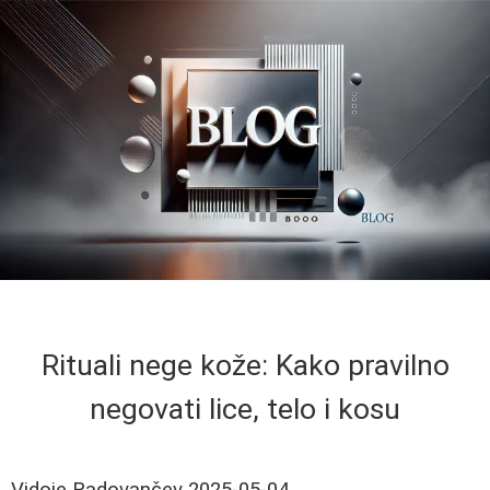
Rituali nege kože: Kako pravilno
negovati lice, telo i kosu
Vidoje Radovančev
2025-05-04