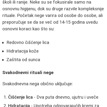
školi ili ranije. Neke su se fokusirale samo na
osnovnu higijenu, dok su druge razvile kompleksnije
rituale. Početak nege varira od osobe do osobe, ali
preporučuje se da se već od 14-15 godina uvedu
osnovni koraci kao što su:
Redovno čišćenje lica
Hidratacija kože
Zaštita od sunca
Svakodnevni rituali nege
Svakodnevna nega obično uključuje:
Čišćenje lica
- Dva puta dnevno, ujutru i uveče
Hidratacija
- Upotreba odgovarajućih kremi za