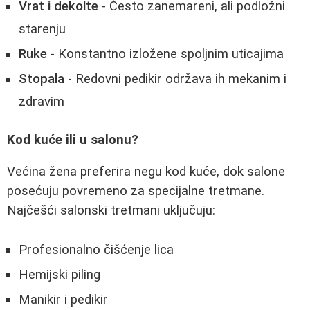
Vrat i dekolte
- Često zanemareni, ali podložni
starenju
Ruke
- Konstantno izložene spoljnim uticajima
Stopala
- Redovni pedikir održava ih mekanim i
zdravim
Kod kuće ili u salonu?
Većina žena preferira negu kod kuće, dok salone
posećuju povremeno za specijalne tretmane.
Najčešći salonski tretmani uključuju:
Profesionalno čišćenje lica
Hemijski piling
Manikir i pedikir