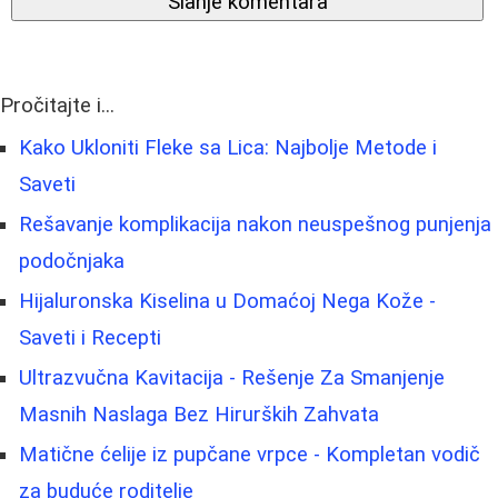
Slanje komentara
Pročitajte i...
Kako Ukloniti Fleke sa Lica: Najbolje Metode i
Saveti
Rešavanje komplikacija nakon neuspešnog punjenja
podočnjaka
Hijaluronska Kiselina u Domaćoj Nega Kože -
Saveti i Recepti
Ultrazvučna Kavitacija - Rešenje Za Smanjenje
Masnih Naslaga Bez Hirurških Zahvata
Matične ćelije iz pupčane vrpce - Kompletan vodič
za buduće roditelje