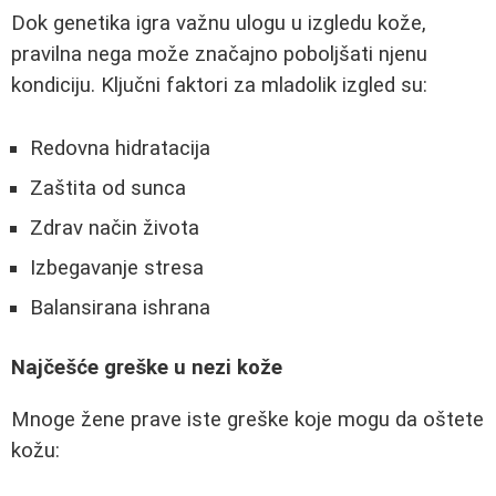
Dok genetika igra važnu ulogu u izgledu kože,
pravilna nega može značajno poboljšati njenu
kondiciju. Ključni faktori za mladolik izgled su:
Redovna hidratacija
Zaštita od sunca
Zdrav način života
Izbegavanje stresa
Balansirana ishrana
Najčešće greške u nezi kože
Mnoge žene prave iste greške koje mogu da oštete
kožu: