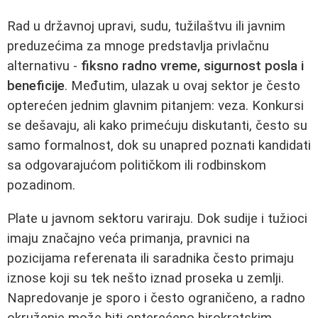
Rad u državnoj upravi, sudu, tužilaštvu ili javnim
preduzećima za mnoge predstavlja privlačnu
alternativu -
fiksno radno vreme, sigurnost posla i
beneficije
. Međutim, ulazak u ovaj sektor je često
opterećen jednim glavnim pitanjem: veza. Konkursi
se dešavaju, ali kako primećuju diskutanti, često su
samo formalnost, dok su unapred poznati kandidati
sa odgovarajućom političkom ili rodbinskom
pozadinom.
Plate u javnom sektoru variraju. Dok sudije i tužioci
imaju značajno veća primanja, pravnici na
pozicijama referenata ili saradnika često primaju
iznose koji su tek nešto iznad proseka u zemlji.
Napredovanje je sporo i često ograničeno, a radno
okruženje može biti opterećeno birokratskim