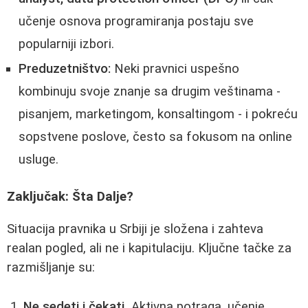
učenje osnova programiranja postaju sve
popularniji izbori.
Preduzetništvo:
Neki pravnici uspešno
kombinuju svoje znanje sa drugim veštinama -
pisanjem, marketingom, konsaltingom - i pokreću
sopstvene poslove, često sa fokusom na online
usluge.
Zaključak: Šta Dalje?
Situacija pravnika u Srbiji je složena i zahteva
realan pogled, ali ne i kapitulaciju. Ključne tačke za
razmišljanje su:
Ne sedeti i čekati.
Aktivna potraga, učenje