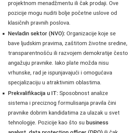
projektnom menadžmentu ili čak prodaji. Ove
pozicije mogu nuditi bolje početne uslove od
klasičnih pravnih poslova.
Nevladin sektor (NVO):
Organizacije koje se
bave ljudskim pravima, zaštitom životne sredine,
transparentnošću ili razvojem demokratije često
angažuju pravnike. Iako plate možda nisu
vrhunske, rad je ispunjavajući i omogućava
specjalizaciju u atraktivnim oblastima.
Prekvalifikacija u IT:
Sposobnost analize
sistema i preciznog formulisanja pravila čini
pravnike dobrim kandidatima za ulazak u svet
tehnologije. Pozicije kao što su
business
analyst, data protection officer (DPO)
ili čak