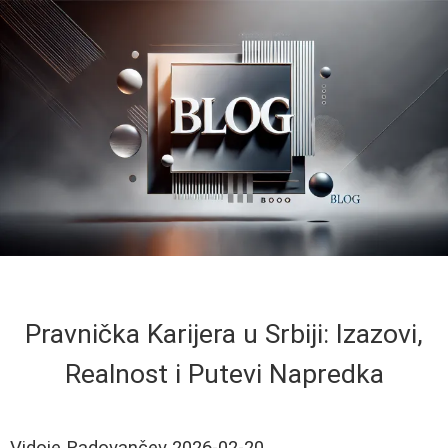
Pravnička Karijera u Srbiji: Izazovi,
Realnost i Putevi Napredka
Vidoje Radovančev
2026-02-20