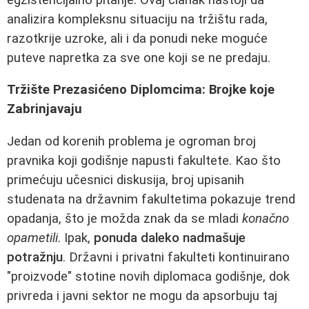
analizira kompleksnu situaciju na tržištu rada,
razotkrije uzroke, ali i da ponudi neke moguće
puteve napretka za sve one koji se ne predaju.
Tržište Prezasićeno Diplomcima: Brojke koje
Zabrinjavaju
Jedan od korenih problema je ogroman broj
pravnika koji godišnje napusti fakultete. Kao što
primećuju učesnici diskusija, broj upisanih
studenata na državnim fakultetima pokazuje trend
opadanja, što je možda znak da se mladi
konačno
opametili
. Ipak,
ponuda daleko nadmašuje
potražnju
. Državni i privatni fakulteti kontinuirano
"proizvode" stotine novih diplomaca godišnje, dok
privreda i javni sektor ne mogu da apsorbuju taj