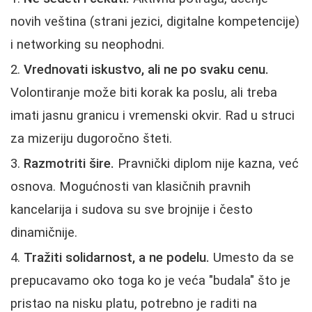
novih veština (strani jezici, digitalne kompetencije)
i networking su neophodni.
Vrednovati iskustvo, ali ne po svaku cenu.
Volontiranje može biti korak ka poslu, ali treba
imati jasnu granicu i vremenski okvir. Rad u struci
za mizeriju dugoročno šteti.
Razmotriti šire.
Pravnički diplom nije kazna, već
osnova. Mogućnosti van klasičnih pravnih
kancelarija i sudova su sve brojnije i često
dinamičnije.
Tražiti solidarnost, a ne podelu.
Umesto da se
prepucavamo oko toga ko je veća "budala" što je
pristao na nisku platu, potrebno je raditi na