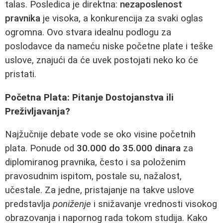
talas. Posledica je direktna:
nezaposlenost
pravnika
je visoka, a konkurencija za svaki oglas
ogromna. Ovo stvara idealnu podlogu za
poslodavce da nameću niske početne plate i teške
uslove, znajući da će uvek postojati neko ko će
pristati.
Početna Plata: Pitanje Dostojanstva ili
Preživljavanja?
Najžučnije debate vode se oko visine početnih
plata. Ponude od
30.000 do 35.000 dinara
za
diplomiranog pravnika, često i sa položenim
pravosudnim ispitom, postale su, nažalost,
učestale. Za jedne, pristajanje na takve uslove
predstavlja
poniženje
i snižavanje vrednosti visokog
obrazovanja i napornog rada tokom studija. Kako