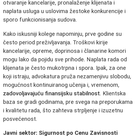
otvaranje kancelarije, pronalaženje klijenata i
naplata usluga u uslovima žestoke konkurencije i
sporo funkcionisanja sudova.
Kako iskusniji kolege napominju, prve godine su
često period preživljavanja. Troškovi kirije
kancelarije, opreme, doprinosa i članarine komori
mogu lako da pojidu sve prihode. Naplata rada od
klijenata je često mukotrpna i spora. Ipak, za one
koji istraju, advokatura pruža nezamenjivu slobodu,
mogućnost kontinuiranog učenja i, vremenom,
zadovoljavajuću finansijsku stabilnost
. Klientska
baza se gradi godinama, pre svega na preporukama
i kvalitetu rada, što zahteva strpljenje i izuzetnu
posvećenost.
Javni sektor: Sigurnost po Cenu Zavisnosti