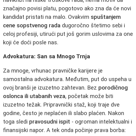
značajno povisi platu, pogotovo ako zna da će novi
kandidat pristati na malo. Ovakvim
spuštanjem
cene sopstvenog rada
dugoročno štetimo sebi i
celoj profesiji, utirući put još gorim uslovima za one
koji će doći posle nas.
Advokatura: San sa Mnogo Trnja
Za mnoge, vrhunac pravničke karijere je
samostalna advokatura. Međutim, put do uspeha u
ovoj branši je izuzetno zahtevan. Bez
porodičnog
oslonca ili utabanih veza
, početak može biti
izuzetno težak. Pripravnički staž, koji traje dve
godine, često je neplaćen ili slabo plaćen. Nakon
toga sledi
pravosudni ispit
- ogroman intelektualni i
finansijski napor. A tek onda počinje prava borba: