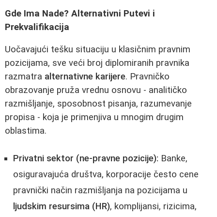
Gde Ima Nade? Alternativni Putevi i
Prekvalifikacija
Uočavajući tešku situaciju u klasičnim pravnim
pozicijama, sve veći broj diplomiranih pravnika
razmatra
alternativne karijere
. Pravničko
obrazovanje pruža vrednu osnovu - analitičko
razmišljanje, sposobnost pisanja, razumevanje
propisa - koja je primenjiva u mnogim drugim
oblastima.
Privatni sektor (ne-pravne pozicije):
Banke,
osiguravajuća društva, korporacije često cene
pravnički način razmišljanja na pozicijama u
ljudskim resursima (HR)
, komplijansi, rizicima,