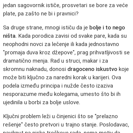
jedan sagovornik ističe, prosvetari se bore za veće
plate, pa zašto ne bi i pravnici?
Sa druge strane, mnogi ističu da je
bolje i to nego
ništa
. Kada porodica zavisi od svake pare, kada su
neophodni novci za lečenje ili kada jednostavno
"promaja duva kroz džepove", prag prihvatljivosti se
dramatično menja. Rad u struci, makar i za
skromnu naknadu, donosi
dragoceno iskustvo
koje
može biti ključno za naredni korak u karijeri. Ova
podela između principa i nužde često izaziva
nesporazume među kolegama, umesto što bi ih
ujedinila u borbi za bolje uslove.
Ključni problem leži u činjenici što se "prelazno
rešenje" često pretvori u trajno stanje. Poslodavac,
naviknut na niske troškove rada, nema motiv da