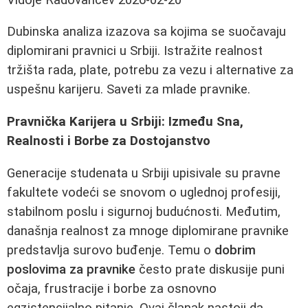
Dubinska analiza izazova sa kojima se suočavaju
diplomirani pravnici u Srbiji. Istražite realnost
tržišta rada, plate, potrebu za vezu i alternative za
uspešnu karijeru. Saveti za mlade pravnikе.
Pravnička Karijera u Srbiji: Između Sna,
Realnosti i Borbe za Dostojanstvo
Generacije studenata u Srbiji upisivale su pravne
fakultete vodeći se snovom o uglednoj profesiji,
stabilnom poslu i sigurnoj budućnosti. Međutim,
današnja realnost za mnoge diplomirane pravnikе
predstavlja surovo buđenje. Temu o
dobrim
poslovima za pravnike
često prate diskusije puni
očaja, frustracije i borbe za osnovno
egzistencijalno pitanje. Ovaj članak nastoji da