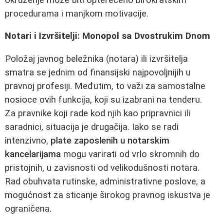
procedurama i manjkom motivacije.
Notari i Izvršitelji: Monopol sa Dvostrukim Dnom
Položaj javnog beležnika (notara) ili izvršitelja
smatra se jednim od finansijski najpovoljnijih u
pravnoj profesiji. Međutim, to važi za samostalne
nosioce ovih funkcija, koji su izabrani na tenderu.
Za pravnike koji rade kod njih kao pripravnici ili
saradnici, situacija je drugačija. Iako se radi
intenzivno,
plate zaposlenih u notarskim
kancelarijama
mogu varirati od vrlo skromnih do
pristojnih, u zavisnosti od velikodušnosti notara.
Rad obuhvata rutinske, administrativne poslove, a
mogućnost za sticanje širokog pravnog iskustva je
ograničena.