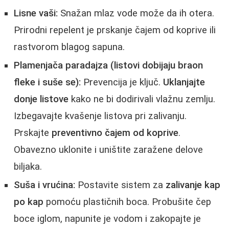
Lisne vaši:
Snažan mlaz vode može da ih otera.
Prirodni repelent je prskanje čajem od koprive ili
rastvorom blagog sapuna.
Plamenjača paradajza (listovi dobijaju braon
fleke i suše se):
Prevencija je ključ.
Uklanjajte
donje listove
kako ne bi dodirivali vlažnu zemlju.
Izbegavajte kvašenje listova pri zalivanju.
Prskajte
preventivno čajem od koprive
.
Obavezno uklonite i uništite zaražene delove
biljaka.
Suša i vrućina:
Postavite sistem za
zalivanje kap
po kap
pomoću plastičnih boca. Probušite čep
boce iglom, napunite je vodom i zakopajte je