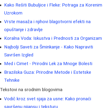
Kako Rešiti Bubuljice i Fleke: Potraga za Korenim
Uzrokom
Vrste masaža i njihovi blagotvorni efekti na
opuštanje i zdravlje
Koralna Voda: Iskustva i Prednosti za Organizam
Najbolji Saveti za Šminkanje - Kako Napraviti
Savršen Izgled
Med i Cimet - Prirodni Lek za Mnoge Bolesti
Brazilska Guza: Prirodne Metode i Estetske
Tehnike
Tekstovi na srodnim blogovima
Vodič kroz svet sjaja za usne: Kako pronaći
savršenu nijansu i teksturu