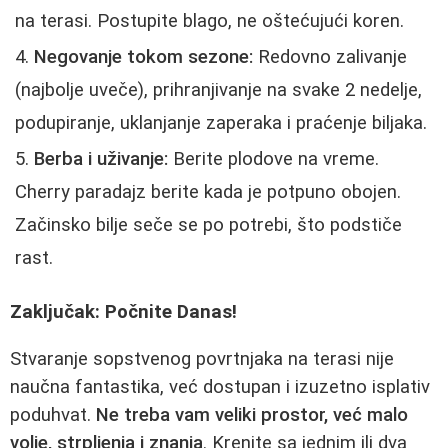
na terasi. Postupite blago, ne oštećujući koren.
Negovanje tokom sezone:
Redovno zalivanje
(najbolje uveče), prihranjivanje na svake 2 nedelje,
podupiranje, uklanjanje zaperaka i praćenje biljaka.
Berba i uživanje:
Berite plodove na vreme.
Cherry paradajz berite kada je potpuno obojen.
Začinsko bilje seče se po potrebi, što podstiče
rast.
Zaključak: Počnite Danas!
Stvaranje sopstvenog povrtnjaka na terasi nije
naučna fantastika, već dostupan i izuzetno isplativ
poduhvat.
Ne treba vam veliki prostor, već malo
volje, strpljenja i znanja
. Krenite sa jednim ili dva