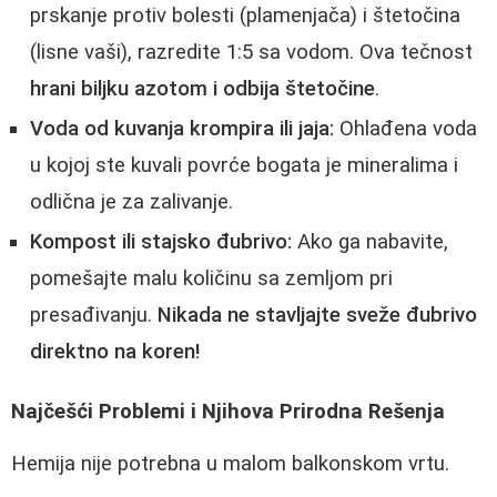
prskanje protiv bolesti (plamenjača) i štetočina
(lisne vaši), razredite 1:5 sa vodom. Ova tečnost
hrani biljku azotom i odbija štetočine
.
Voda od kuvanja krompira ili jaja:
Ohlađena voda
u kojoj ste kuvali povrće bogata je mineralima i
odlična je za zalivanje.
Kompost ili stajsko đubrivo:
Ako ga nabavite,
pomešajte malu količinu sa zemljom pri
presađivanju.
Nikada ne stavljajte sveže đubrivo
direktno na koren!
Najčešći Problemi i Njihova Prirodna Rešenja
Hemija nije potrebna u malom balkonskom vrtu.