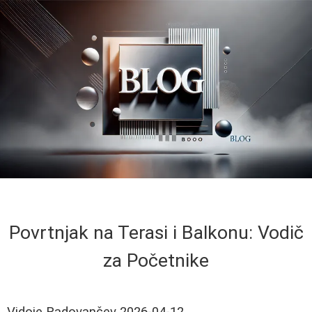
Povrtnjak na Terasi i Balkonu: Vodič
za Početnike
Vidoje Radovančev
2026-04-12