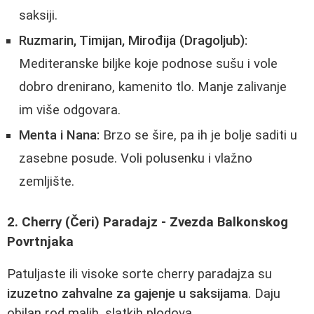
saksiji.
Ruzmarin, Timijan, Mirođija (Dragoljub):
Mediteranske biljke koje podnose sušu i vole
dobro drenirano, kamenito tlo. Manje zalivanje
im više odgovara.
Menta i Nana:
Brzo se šire, pa ih je bolje saditi u
zasebne posude. Voli polusenku i vlažno
zemljište.
2. Cherry (Čeri) Paradajz - Zvezda Balkonskog
Povrtnjaka
Patuljaste ili visoke sorte cherry paradajza su
izuzetno zahvalne za gajenje u saksijama
. Daju
obilan rod malih, slatkih plodova.