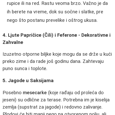
rupice ili na red. Rastu veoma brzo. Važno je da
ih berete na vreme, dok su sočne i slatke, pre
nego što postanu prevelike i oštrog ukusa.
4. Ljute Papričice (Čili) i Feferone - Dekorativne i
Zahvalne
Izuzetno otporne biljke koje mogu da se drže u kući
preko zime i da rade još godinu dana. Zahtevaju
puno sunca i toplote.
5. Jagode u Saksijama
Posebno
mesecarke
(koje rađaju od proleća do
jeseni) su odlične za terase. Potrebna im je kiselija
zemlja (supstrat za jagode) i redovno zalivanje.
Plodovi će biti manji nego na otvorenom polju, ali