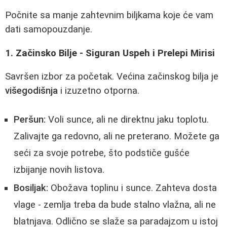
Počnite sa manje zahtevnim biljkama koje će vam
dati samopouzdanje.
1. Začinsko Bilje - Siguran Uspeh i Prelepi Mirisi
Savršen izbor za početak. Većina začinskog bilja je
višegodišnja
i izuzetno otporna.
Peršun:
Voli sunce, ali ne direktnu jaku toplotu.
Zalivajte ga redovno, ali ne preterano. Možete ga
seći za svoje potrebe, što podstiče gušće
izbijanje novih listova.
Bosiljak:
Obožava toplinu i sunce. Zahteva dosta
vlage - zemlja treba da bude stalno vlažna, ali ne
blatnjava. Odlično se slaže sa paradajzom u istoj