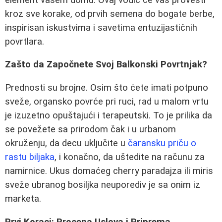
kroz sve korake, od prvih semena do bogate berbe,
inspirisan iskustvima i savetima entuzijastičnih
povrtlara.
Zašto da Započnete Svoj Balkonski Povrtnjak?
Prednosti su brojne. Osim što ćete imati potpuno
sveže, organsko povrće pri ruci, rad u malom vrtu
je izuzetno opuštajući i terapeutski. To je prilika da
se povežete sa prirodom čak i u urbanom
okruženju, da decu uključite u
čaransku priču o
rastu biljaka
, i konačno, da uštedite na računu za
namirnice. Ukus domaćeg cherry paradajza ili miris
sveže ubranog bosiljka neuporediv je sa onim iz
marketa.
Prvi Koraci: Procena Uslova i Priprema