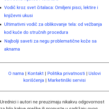
Vodič kroz svet čitalaca: Omiljeni pisci, lektire i
književni ukusi
Ultimativni vodič za oblikovanje tela: od vežbanja
kod kuće do stručnih procedura
Najbolji saveti za negu problematične kože sa
aknama
O nama
|
Kontakt
|
Politika privatnosti
|
Uslovi
korišćenja
|
Marketinški servisi
Urednici i autori ne preuzimaju nikakvu odgovornost
za bilo kakve greške ili propuste u sadržaju ovog