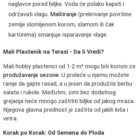
naglavce pored biljke. Voda će polako kapati i
održavati vlagu.
Malčiranje
(prekrivanje površine
zemlje slomljenom korom, slamom ili čak
kartonima) smanjuje isparavanje vlage.
Mali Plastenik na Terasi - Da li Vredi?
Mali hobby plastenici od 1-2 m² mogu biti korisni za
produžavanje sezone
. U proleće u njemu možete
ranije da gajite rasad, a u jesen da produžite berbu
salata i rukole. Međutim, zimi bez dodatnog
grejanja neće mnogo zaštititi biljke od jakog mraza.
Njegova glavna prednost je zaštita od jakih kiša i
vetra.
Korak po Korak: Od Semena do Ploda