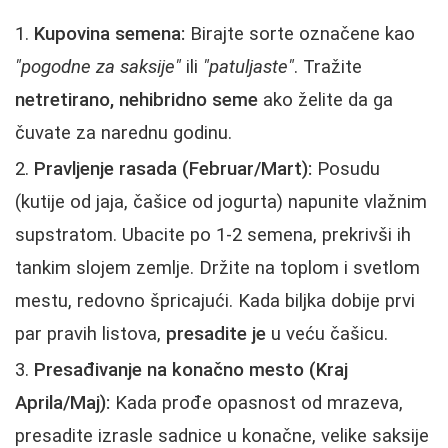
Kupovina semena:
Birajte sorte označene kao
"pogodne za saksije"
ili
"patuljaste"
. Tražite
netretirano, nehibridno seme
ako želite da ga
čuvate za narednu godinu.
Pravljenje rasada (Februar/Mart):
Posudu
(kutije od jaja, čašice od jogurta) napunite vlažnim
supstratom. Ubacite po 1-2 semena, prekrivši ih
tankim slojem zemlje. Držite na toplom i svetlom
mestu, redovno špricajući. Kada biljka dobije prvi
par pravih listova,
presadite je
u veću čašicu.
Presađivanje na konačno mesto (Kraj
Aprila/Maj):
Kada prođe opasnost od mrazeva,
presadite izrasle sadnice u konačne, velike saksije