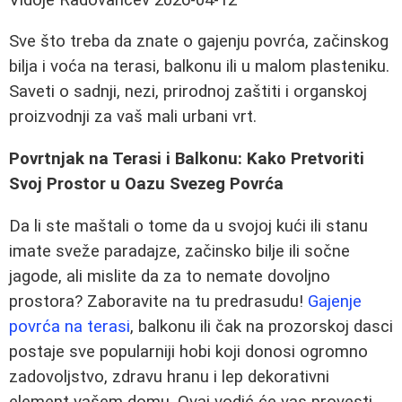
Sve što treba da znate o gajenju povrća, začinskog
bilja i voća na terasi, balkonu ili u malom plasteniku.
Saveti o sadnji, nezi, prirodnoj zaštiti i organskoj
proizvodnji za vaš mali urbani vrt.
Povrtnjak na Terasi i Balkonu: Kako Pretvoriti
Svoj Prostor u Oazu Svezeg Povrća
Da li ste maštali o tome da u svojoj kući ili stanu
imate sveže paradajze, začinsko bilje ili sočne
jagode, ali mislite da za to nemate dovoljno
prostora? Zaboravite na tu predrasudu!
Gajenje
povrća na terasi
, balkonu ili čak na prozorskoj dasci
postaje sve popularniji hobi koji donosi ogromno
zadovoljstvo, zdravu hranu i lep dekorativni
element vašem domu. Ovaj vodić će vas provesti