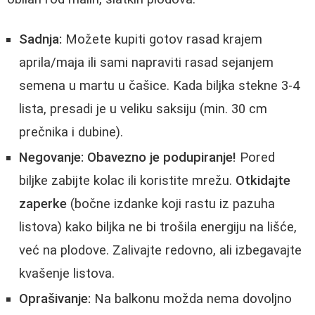
Sadnja:
Možete kupiti gotov rasad krajem
aprila/maja ili sami napraviti rasad sejanjem
semena u martu u čašice. Kada biljka stekne 3-4
lista, presadi je u veliku saksiju (min. 30 cm
prečnika i dubine).
Negovanje:
Obavezno je podupiranje!
Pored
biljke zabijte kolac ili koristite mrežu.
Otkidajte
zaperke
(bočne izdanke koji rastu iz pazuha
listova) kako biljka ne bi trošila energiju na lišće,
već na plodove. Zalivajte redovno, ali izbegavajte
kvašenje listova.
Oprašivanje:
Na balkonu možda nema dovoljno