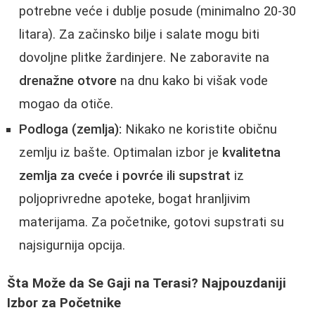
potrebne veće i dublje posude (minimalno 20-30
litara). Za začinsko bilje i salate mogu biti
dovoljne plitke žardinjere. Ne zaboravite na
drenažne otvore
na dnu kako bi višak vode
mogao da otiče.
Podloga (zemlja):
Nikako ne koristite običnu
zemlju iz bašte. Optimalan izbor je
kvalitetna
zemlja za cveće i povrće ili supstrat
iz
poljoprivredne apoteke, bogat hranljivim
materijama. Za početnike, gotovi supstrati su
najsigurnija opcija.
Šta Može da Se Gaji na Terasi? Najpouzdaniji
Izbor za Početnike