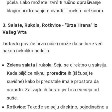
pčela. Lako možete izvršiti
ručno oprašivanje
blagim protresanjem cvasti ili mekim četkicom.
3. Salate, Rukola, Rotkvice - "Brza Hrana" iz
Vašeg Vrta
Listasto povrće brzo niče i može da se bere već
nakon nekoliko nedelja.
Zelena salata i rukola:
Seju se direktno u saksiju.
Kada biljčice niknu,
proredite ih
(iščupajte
suvišne) kako bi preostale imale prostora da
narastu. Zalivajte ih često jer brzo veneju od
suše.
Rotkvice:
Takođe se seju direktno, pojedinačno u