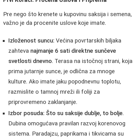
Pre nego što krenete u kupovinu saksija i semena,
važno je da procenite uslove koje imate.
Izloženost suncu:
Većina povrtarskih biljaka
zahteva
najmanje 6 sati direktne sunčeve
svetlosti dnevno
. Terasa na istočnoj strani, koja
prima jutarnje sunce, je odlična za mnoge
kulture. Ako imate jaku popodnevnu toplotu,
razmislite o tamnoj mreži ili foliji za
priprovremeno zaklanjanje.
Izbor posuda:
Što su saksije dublje, to bolje
.
Dubina omogućava pravilan razvoj korenovog
sistema. Paradajzu, paprikama i tikvicama su