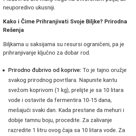
neuporedivo ukusniji.
Kako i Čime Prihranjivati Svoje Biljke? Prirodna
Rešenja
Biljkama u saksijama su resursi ograničeni, pa je
prihranjivanje ključno za dobar rod.
Prirodno đubrivo od koprive:
To je tajno oružje
svakog prirodnog povrtlara. Napunite kantu
svežom koprivom (1 kg), prelijte je sa 10 litara
vode i ostavite da fermentira 10-15 dana,
mešajući svaki dan. Kada prestane da mehuri i
dobije tamnu boju, procedite. Za zalivanje
razredite 1 litru ovog čaja sa 10 litara vode. Za