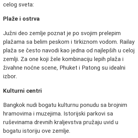
celog sveta:
Plaže i ostrva
Južni deo zemlje poznat je po svojim prelepim
plažama sa belim peskom i tirkiznom vodom. Railay
plaža se često navodi kao jedna od najlepših u celoj
zemlji. Za one koji žele kombinaciju lepih plaža i
živahne noćne scene, Phuket i Patong su idealni
izbor.
Kulturni centri
Bangkok nudi bogatu kulturnu ponudu sa brojnim
hramovima i muzejima. Istorijski parkovi sa
ruševinama drevnih kraljevstva pružaju uvid u
bogatu istoriju ove zemlje.