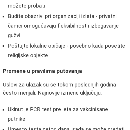
možete probati
Budite obazrivi pri organizaciji izleta - privatni
čamci omogućavaju fleksibilnost i izbegavanje
gužvi
Poštujte lokalne običaje - posebno kada posetite
religijske objekte
Promene u pravilima putovanja
Uslovi za ulazak su se tokom poslednjih godina
često menjali. Najnovije izmene uključuju:
Ukinut je PCR test pre leta za vakcinisane
putnike
Umesto testa petog dana, sada se može predati