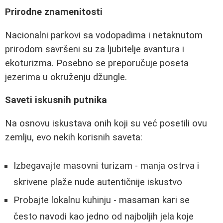
Prirodne znamenitosti
Nacionalni parkovi sa vodopadima i netaknutom
prirodom savršeni su za ljubitelje avantura i
ekoturizma. Posebno se preporučuje poseta
jezerima u okruženju džungle.
Saveti iskusnih putnika
Na osnovu iskustava onih koji su već posetili ovu
zemlju, evo nekih korisnih saveta:
Izbegavajte masovni turizam - manja ostrva i
skrivene plaže nude autentičnije iskustvo
Probajte lokalnu kuhinju - masaman kari se
često navodi kao jedno od najboljih jela koje