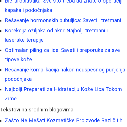
Blefaroplastika: Sve što treba da znate o operaciji
kapaka i podočnjaka
Rešavanje hormonskih bubuljica: Saveti i tretmani
Korekcija ožiljaka od akni: Najbolji tretmani i
laserske terapije
Optimalan piling za lice: Saveti i preporuke za sve
tipove kože
Rešavanje komplikacija nakon neuspešnog punjenja
podočnjaka
Najbolji Preparati za Hidrataciju Kože Lica Tokom
Zime
Tekstovi na srodnim blogovima
Zašto Ne Mešati Kozmetičke Proizvode Različitih