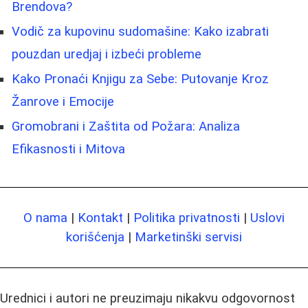
Brendova?
Vodič za kupovinu sudomašine: Kako izabrati
pouzdan uredjaj i izbeći probleme
Kako Pronaći Knjigu za Sebe: Putovanje Kroz
Žanrove i Emocije
Gromobrani i Zaštita od Požara: Analiza
Efikasnosti i Mitova
O nama
|
Kontakt
|
Politika privatnosti
|
Uslovi
korišćenja
|
Marketinški servisi
Urednici i autori ne preuzimaju nikakvu odgovornost