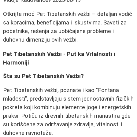
Otkrijte moć Pet Tibetanskih vežbi – detaljan vodič
sa koracima, beneficijama i iskustvima. Saveti za
početnike, rešenja za uobičajene probleme i
duhovnu dimenziju ovih vežbi.
Pet Tibetanskih Vežbi - Put ka Vitalnosti i
Harmoniji
Šta su Pet Tibetanskih Vežbi?
Pet Tibetanskih vežbi, poznate i kao "Fontana
mladosti", predstavljaju sistem jednostavnih fizičkih
pokreta koji kombinuju elemente joge i energetskih
praksi. Potiču iz drevnih tibetanskih manastira gde
su korišćene za održavanje zdravlja, vitalnosti i
duhovne ravnoteže.