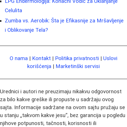
LPG Endermologija: Konačni Vodič za Uklanjanje
Celulita
Zumba vs. Aerobik: Šta je Efikasnije za Mršavljenje
i Oblikovanje Tela?
O nama
|
Kontakt
|
Politika privatnosti
|
Uslovi
korišćenja
|
Marketinški servisi
Urednici i autori ne preuzimaju nikakvu odgovornost
za bilo kakve greške ili propuste u sadržaju ovog
sajta. Informacije sadržane na ovom sajtu pružaju se
u stanju „takvom kakve jesu“, bez garancija u pogledu
njihove potpunosti, tačnosti, korisnosti ili