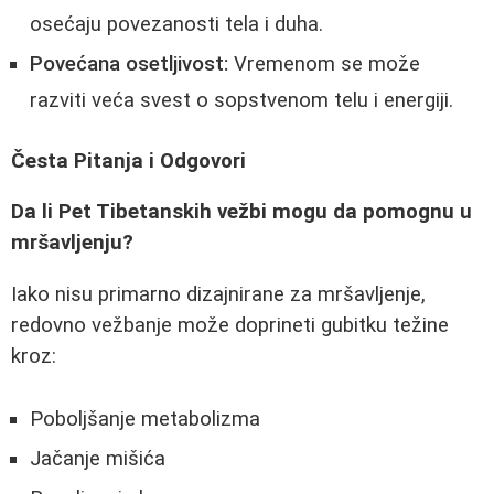
osećaju povezanosti tela i duha.
Povećana osetljivost:
Vremenom se može
razviti veća svest o sopstvenom telu i energiji.
Česta Pitanja i Odgovori
Da li Pet Tibetanskih vežbi mogu da pomognu u
mršavljenju?
Iako nisu primarno dizajnirane za mršavljenje,
redovno vežbanje može doprineti gubitku težine
kroz:
Poboljšanje metabolizma
Jačanje mišića