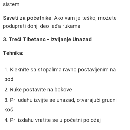
sistem.
Saveti za početnike:
Ako vam je teško, možete
podupreti donji deo leđa rukama.
3. Treći Tibetanc - Izvijanje Unazad
Tehnika:
Kleknite sa stopalima ravno postavljenim na
pod
Ruke postavite na bokove
Pri udahu izvijte se unazad, otvarajući grudni
koš
Pri izdahu vratite se u početni položaj