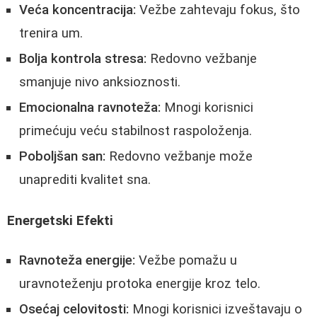
Veća koncentracija:
Vežbe zahtevaju fokus, što
trenira um.
Bolja kontrola stresa:
Redovno vežbanje
smanjuje nivo anksioznosti.
Emocionalna ravnoteža:
Mnogi korisnici
primećuju veću stabilnost raspoloženja.
Poboljšan san:
Redovno vežbanje može
unaprediti kvalitet sna.
Energetski Efekti
Ravnoteža energije:
Vežbe pomažu u
uravnoteženju protoka energije kroz telo.
Osećaj celovitosti:
Mnogi korisnici izveštavaju o