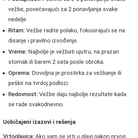
vežbe, povećavajući za 2 ponavljanja svake
nedelje.
Ritam:
Vežbe radite polako, fokusirajući se na
disanje i pravilno izvođenje.
Vreme:
Najbolje je vežbati ujutru, na prazan
stomak ili barem 2 sata posle obroka.
Oprema:
Dovoljna je prostirka za vežbanje ili
peškir na tvrdoj podlozi.
Redovnost:
Vežbe daju najbolje rezultate kada
se rade svakodnevno.
Uobičajeni izazovi i rešenja
Vrtoglavica:
Ako vam se vrti u glavi nakon prvog