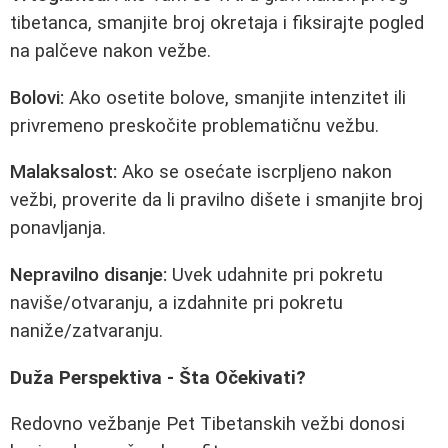
tibetanca, smanjite broj okretaja i fiksirajte pogled
na palčeve nakon vežbe.
Bolovi:
Ako osetite bolove, smanjite intenzitet ili
privremeno preskočite problematičnu vežbu.
Malaksalost:
Ako se osećate iscrpljeno nakon
vežbi, proverite da li pravilno dišete i smanjite broj
ponavljanja.
Nepravilno disanje:
Uvek udahnite pri pokretu
naviše/otvaranju, a izdahnite pri pokretu
naniže/zatvaranju.
Duža Perspektiva - Šta Očekivati?
Redovno vežbanje Pet Tibetanskih vežbi donosi