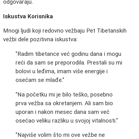
odgovaraju.
Iskustva Korisnika
Mnogi ljudi koji redovno vežbaju Pet Tibetanskih
vežbi dele pozitivna iskustva:
"Radim tibetance već godinu dana i mogu
reći da sam se preporodila. Prestali su mi
bolovi u leđima, imam više energije i
osećam se mlađe."
"Na početku mi je bilo teško, posebno
prva vežba sa okretanjem. Ali sam bio
uporan i nakon mesec dana sam već
osećao veliku razliku u svojoj vitalnosti."
"Najviše volim što mi ove vežbe ne