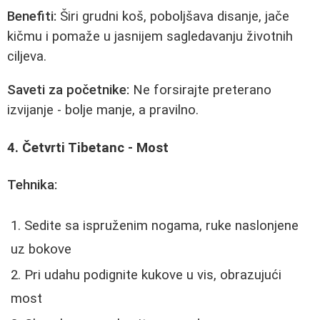
Benefiti:
Širi grudni koš, poboljšava disanje, jače
kičmu i pomaže u jasnijem sagledavanju životnih
ciljeva.
Saveti za početnike:
Ne forsirajte preterano
izvijanje - bolje manje, a pravilno.
4. Četvrti Tibetanc - Most
Tehnika:
Sedite sa ispruženim nogama, ruke naslonjene
uz bokove
Pri udahu podignite kukove u vis, obrazujući
most