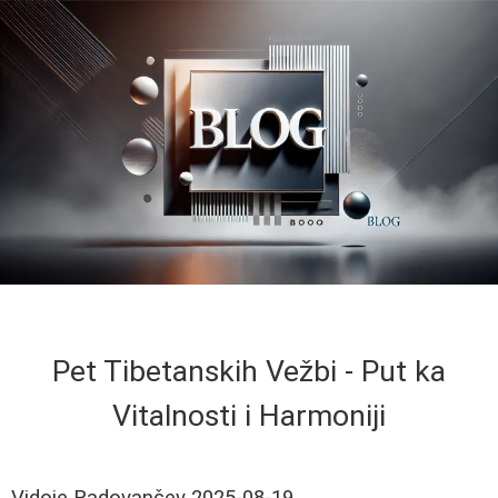
Pet Tibetanskih Vežbi - Put ka
Vitalnosti i Harmoniji
Vidoje Radovančev
2025-08-19