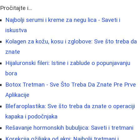
Pročitajte i...
Najbolji serumi i kreme za negu lica - Saveti i
iskustva
Kolagen za kožu, kosu i zglobove: Sve što treba da
znate
Hijaluronski fileri: Istine i zablude o popunjavanju
bora
Botox Tretman - Sve Što Treba Da Znate Pre Prve
Aplikacije
Blefaroplastika: Sve što treba da znate o operaciji
kapaka i podočnjaka
Rešavanje hormonskih bubuljica: Saveti i tretmani
Korekcija ožiljaka od akni: Najbolji tretmani i