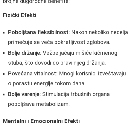
brojne dugoročne benefite:
Fizički Efekti
Poboljšana fleksibilnost:
Nakon nekoliko nedelja
primećuje se veća pokretljivost zglobova.
Bolje držanje:
Vežbe jačaju mišiće kičmenog
stuba, što dovodi do pravilnijeg držanja.
Povećana vitalnost:
Mnogi korisnici izveštavaju
o porastu energije tokom dana.
Bolje varenje:
Stimulacija trbušnih organa
poboljšava metabolizam.
Mentalni i Emocionalni Efekti