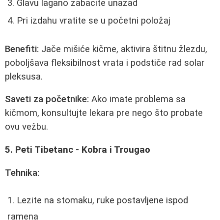
Glavu lagano zabacite unazad
Pri izdahu vratite se u početni položaj
Benefiti:
Jače mišiće kičme, aktivira štitnu žlezdu,
poboljšava fleksibilnost vrata i podstiče rad solar
pleksusa.
Saveti za početnike:
Ako imate problema sa
kičmom, konsultujte lekara pre nego što probate
ovu vežbu.
5. Peti Tibetanc - Kobra i Trougao
Tehnika:
Lezite na stomaku, ruke postavljene ispod
ramena