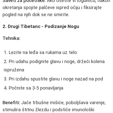
Saveti za početnike:
Ako osetite vrtoglavicu, nakon
okretanja spojite palčeve ispred očiju i fiksirajte
pogled na njih dok se ne smirite.
2. Drugi Tibetanc - Podizanje Nogu
Tehnika:
Lezite na leđa sa rukama uz telo
Pri udahu podignite glavu i noge, držeći kolena
ispružena
Pri izdahu spustite glavu i noge nazad na pod
Počnite sa 3-5 ponavljanja
Benefiti:
Jače trbušne mišiće, poboljšava varenje,
stimulira štitnu žlezdu i podstiče imunološki