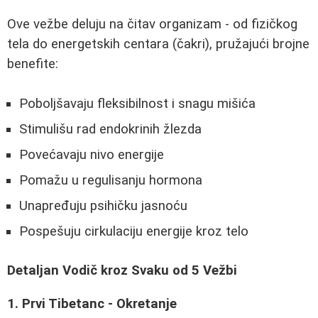
Ove vežbe deluju na čitav organizam - od fizičkog
tela do energetskih centara (čakri), pružajući brojne
benefite:
Poboljšavaju fleksibilnost i snagu mišića
Stimulišu rad endokrinih žlezda
Povećavaju nivo energije
Pomažu u regulisanju hormona
Unapređuju psihičku jasnoću
Pospešuju cirkulaciju energije kroz telo
Detaljan Vodič kroz Svaku od 5 Vežbi
1. Prvi Tibetanc - Okretanje