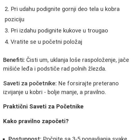
Pri udahu podignite gornji deo tela u kobra
poziciju
Pri izdahu podignite kukove u trougao
Vratite se u početni položaj
Benefiti:
Čisti um, uklanja loše raspoloženje, jače
mišiće leđa i podstiče rad polnih žlezda.
Saveti za početnike:
Ne forsirajte preterano
izvijanje u kobri - bolje manje, a pravilno.
Praktični Saveti za Početnike
Kako pravilno započeti?
Postupnost:
Počnite sa 3-5 ponavljanja svake