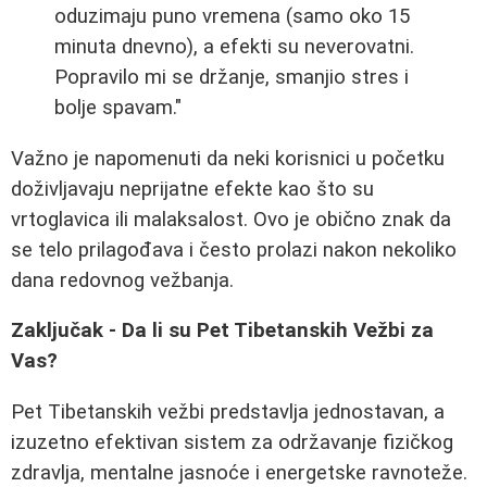
oduzimaju puno vremena (samo oko 15
minuta dnevno), a efekti su neverovatni.
Popravilo mi se držanje, smanjio stres i
bolje spavam."
Važno je napomenuti da neki korisnici u početku
doživljavaju neprijatne efekte kao što su
vrtoglavica ili malaksalost. Ovo je obično znak da
se telo prilagođava i često prolazi nakon nekoliko
dana redovnog vežbanja.
Zaključak - Da li su Pet Tibetanskih Vežbi za
Vas?
Pet Tibetanskih vežbi predstavlja jednostavan, a
izuzetno efektivan sistem za održavanje fizičkog
zdravlja, mentalne jasnoće i energetske ravnoteže.