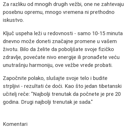
Za razliku od mnogih drugih vežbi, one ne zahtevaju
posebnu opremu, mnogo vremena ni prethodno
iskustvo.
Ključ uspeha leži u redovnosti - samo 10-15 minuta
dnevno može doneti značajne promene u vašem
životu. Bilo da želite da poboljšate svoje fizičko
zdravlje, povećate nivo energije ili pronađete veću
unutrašnju harmoniju, ove vežbe vrede probati.
Započnite polako, slušajte svoje telo i budite
strpljivi - rezultati će doći. Kao što jedan tibetanski
učitelj reče: "Najbolji trenutak da počnete je pre 20
godina. Drugi najbolji trenutak je sada."
Komentari