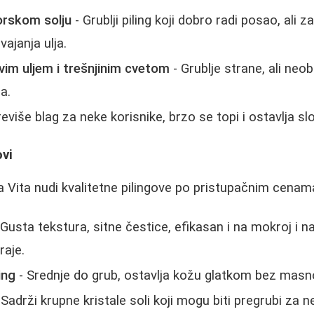
morskom solju
- Grublji piling koji dobro radi posao, ali
ajanja ulja.
vim uljem i trešnjinim cvetom
- Grublje strane, ali neob
a.
eviše blag za neke korisnike, brzo se topi i ostavlja slo
ovi
 Vita nudi kvalitetne pilingove po pristupačnim cenam
 Gusta tekstura, sitne čestice, efikasan i na mokroj i n
raje.
ing
- Srednje do grub, ostavlja kožu glatkom bez masn
 Sadrži krupne kristale soli koji mogu biti pregrubi za n