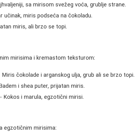
jhvaljeniji, sa mirisom svežeg voća, grublje strane.
r učinak, miris podseća na čokoladu.
jatan miris, ali brzo se topi.
ivnim mirisima i kremastom teksturom:
 Miris čokolade i arganskog ulja, grub ali se brzo topi.
Badem i shea puter, prijatan miris.
- Kokos i marula, egzotični mirisi.
a egzotičnim mirisima: