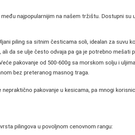
 među najpopularnijim na našem tržištu. Dostupni su 
ljani piling sa sitnim česticama soli, idealan za suvu ko
, ali da se ulje često odvaja pa ga je potrebno mešati 
Veće pakovanje od 500-600g sa morskom solju i uljima
anom bez preteranog masnog traga.
e nepraktično pakovanje u kesicama, pa mnogi korisnic
 vrsta pilingova u povoljnom cenovnom rangu: