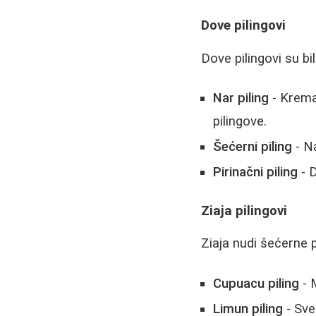
Dove pilingovi
Dove pilingovi su bil
Nar piling
- Kremas
pilingove.
Šećerni piling
- Na
Pirinačni piling
- D
Ziaja pilingovi
Ziaja nudi šećerne p
Cupuacu piling
- M
Limun piling
- Svež