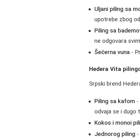
Uljani piling sa 
upotrebe zbog odv
Piling sa bademo
ne odgovara svim
Šećerna vuna
- Pr
Hedera Vita piling
Srpski brend Hedera
Piling sa kafom
-
odvaja se i dugo t
Kokos i monoi pil
Jednorog piling
-