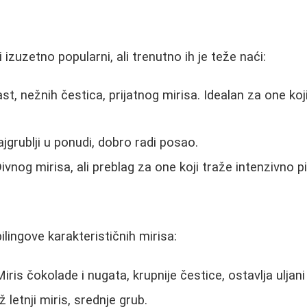
i izuzetno popularni, ali trenutno ih je teže naći:
t, nežnih čestica, prijatnog mirisa. Idealan za one koj
jgrublji u ponudi, dobro radi posao.
ivnog mirisa, ali preblag za one koji traže intenzivno pi
ilingove karakterističnih mirisa:
iris čokolade i nugata, krupnije čestice, ostavlja uljani
 letnji miris, srednje grub.