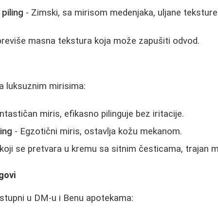
piling
- Zimski, sa mirisom medenjaka, uljane teksture
previše masna tekstura koja može zapušiti odvod.
a luksuznim mirisima:
ntastičan miris, efikasno pilinguje bez iritacije.
ing
- Egzotični miris, ostavlja kožu mekanom.
 koji se pretvara u kremu sa sitnim česticama, trajan mi
govi
dostupni u DM-u i Benu apotekama: