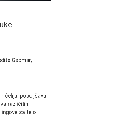
ruke
redite Geomar,
h ćelija, poboljšava
va različitih
lingove za telo