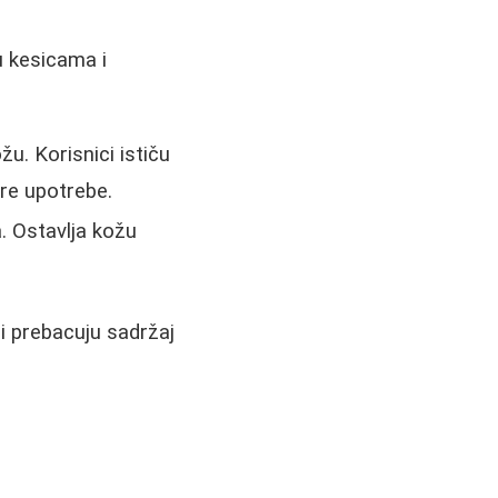
u kesicama i
žu. Korisnici ističu
pre upotrebe.
. Ostavlja kožu
i prebacuju sadržaj