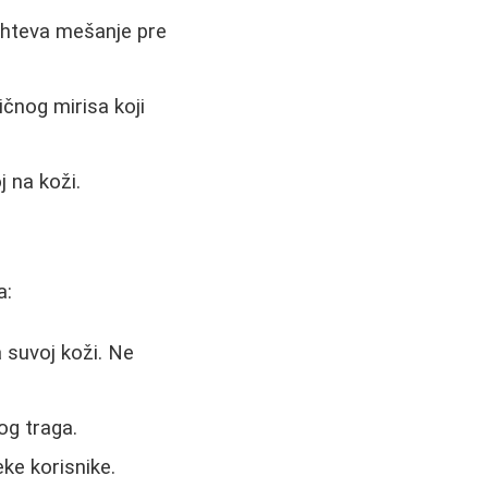
 zahteva mešanje pre
ičnog mirisa koji
j na koži.
a:
a suvoj koži. Ne
og traga.
eke korisnike.