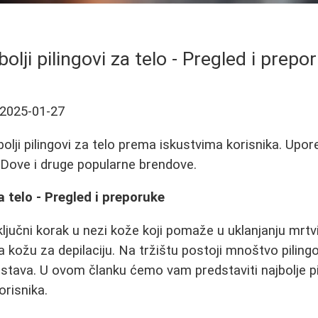
bolji pilingovi za telo - Pregled i prepo
2025-01-27
bolji pilingovi za telo prema iskustvima korisnika. Upo
 Dove i druge popularne brendove.
za telo - Pregled i preporuke
 ključni korak u nezi kože koji pomaže u uklanjanju mrtvi
ma kožu za depilaciju. Na tržištu postoji mnoštvo pilingo
sastava. U ovom članku ćemo vam predstaviti najbolje pi
risnika.