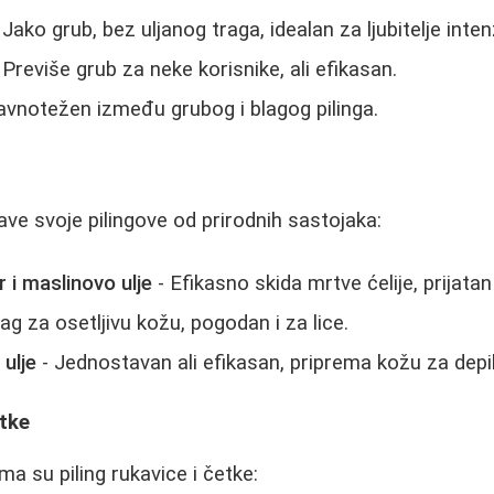
 Jako grub, bez uljanog traga, idealan za ljubitelje inte
 Previše grub za neke korisnike, ali efikasan.
avnotežen između grubog i blagog pilinga.
ve svoje pilingove od prirodnih sastojaka:
 i maslinovo ulje
- Efikasno skida mrtve ćelije, prijatan
ag za osetljivu kožu, pogodan i za lice.
ulje
- Jednostavan ali efikasan, priprema kožu za depil
etke
ma su piling rukavice i četke: