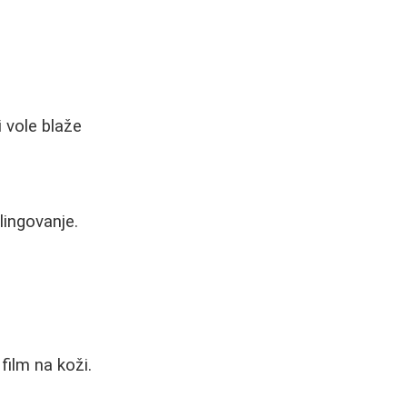
i vole blaže
lingovanje.
 film na koži.