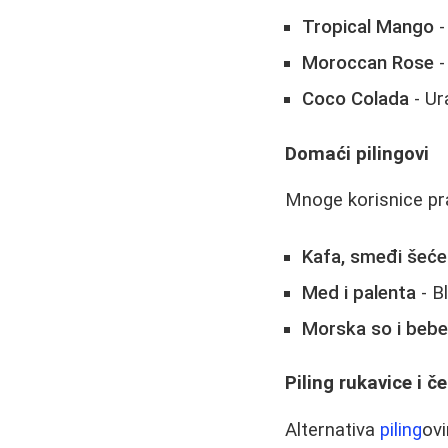
Tropical Mango
-
Moroccan Rose
-
Coco Colada
- Ur
Domaći pilingovi
Mnoge korisnice pra
Kafa, smeđi šećer
Med i palenta
- Bl
Morska so i bebe 
Piling rukavice i č
Alternativa
piling
ovi