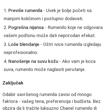
Previše rumenila
- Uvek je bolje početi sa
manjom količinom i postupno dodavati.
Pogrešna nijansa
- Rumenilo koje ne odgovara
vašem podtonu može dati neprirodan efekat.
Loše blendanje
- Oštri ivice rumenila izgledaju
neprofesionalno.
Nanošenje na suvu kožu
- Ako vam je koza
suva, rumenilo može naglasiti perutanje.
Zaključak
Odabir savršenog rumenila zavisi od mnogo
faktora - vašeg tena, preferencija i budžeta. Bez
obzira da li tražite luksuzno Chanel rumenilo ili