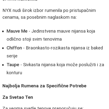
NYX nudi širok izbor rumenila po pristupačnim
cenama, sa posebnim naglaskom na:
Mauve Me
- Jedinstvena mauve nijansa koja
odlično stoji svim tenovima
Chiffon
- Braonkasto-rozikasta nijansa iz baked
serije
Taupe
- Sivkasta nijansa koja može poslužiti i za
konturu
Najbolja Rumena za Specifične Potrebe
Za Svetao Ten
Za veoma svetle tenove preporučuju se: