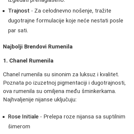
Trajnost
- Za cełodnevno nošenje, tražite
dugotrajne formulacije koje neće nestati posle
par sati.
Najbolji Brendovi Rumenila
1. Chanel Rumenila
Chanel rumenila su sinonim za luksuz i kvalitet.
Poznata po izuzetnoj pigmentaciji i dugotrajnosti,
ova rumenila su omiljena među šminkerkama.
Najhvaljenije nijanse uključuju:
Rose Initiale
- Prelepa roze nijansa sa suptilnim
šimerom