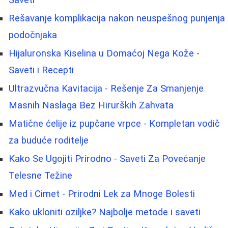
Saveti
Rešavanje komplikacija nakon neuspešnog punjenja
podočnjaka
Hijaluronska Kiselina u Domaćoj Nega Kože -
Saveti i Recepti
Ultrazvučna Kavitacija - Rešenje Za Smanjenje
Masnih Naslaga Bez Hirurških Zahvata
Matične ćelije iz pupčane vrpce - Kompletan vodič
za buduće roditelje
Kako Se Ugojiti Prirodno - Saveti Za Povećanje
Telesne Težine
Med i Cimet - Prirodni Lek za Mnoge Bolesti
Kako ukloniti oziljke? Najbolje metode i saveti