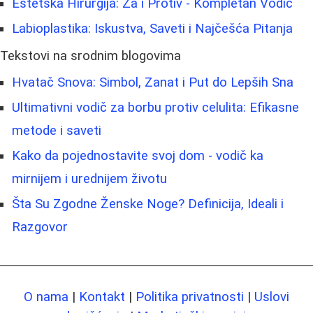
Estetska Hirurgija: Za i Protiv - Kompletan Vodič
Labioplastika: Iskustva, Saveti i Najčešća Pitanja
Tekstovi na srodnim blogovima
Hvatač Snova: Simbol, Zanat i Put do Lepših Sna
Ultimativni vodič za borbu protiv celulita: Efikasne
metode i saveti
Kako da pojednostavite svoj dom - vodič ka
mirnijem i urednijem životu
Šta Su Zgodne Ženske Noge? Definicija, Ideali i
Razgovor
O nama
|
Kontakt
|
Politika privatnosti
|
Uslovi