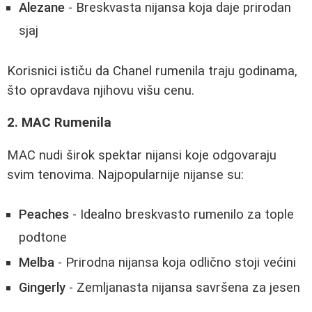
Alezane
- Breskvasta nijansa koja daje prirodan
sjaj
Korisnici ističu da Chanel rumenila traju godinama,
što opravdava njihovu višu cenu.
2. MAC Rumenila
MAC nudi širok spektar nijansi koje odgovaraju
svim tenovima. Najpopularnije nijanse su:
Peaches
- Idealno breskvasto rumenilo za tople
podtone
Melba
- Prirodna nijansa koja odlično stoji većini
Gingerly
- Zemljanasta nijansa savršena za jesen