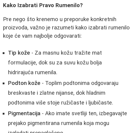
Kako Izabrati Pravo Rumenilo?
Pre nego što krenemo u preporuke konkretnih
proizvoda, važno je razumeti kako izabrati rumenilo
koje će vam najbolje odgovarati:
Tip kože
- Za masnu kožu tražite mat
formulacije, dok su za suvu kožu bolja
hidrirajuća rumenila.
Podton kože
- Toplim podtonima odgovaraju
breskvaste i zlatne nijanse, dok hladnim
podtonima više stoje ružičaste i ljubičaste.
Pigmentacija
- Ako imate svetliji ten, izbegavajte
prejako pigmentirana rumenila koja mogu
izgledati prenaglašeno.