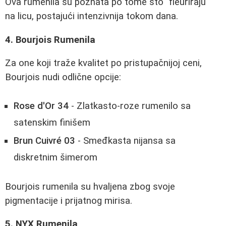
Ova rumenila su poznata po tome što "fleuriraju"
na licu, postajući intenzivnija tokom dana.
4. Bourjois Rumenila
Za one koji traže kvalitet po pristupačnijoj ceni,
Bourjois nudi odlične opcije:
Rose d'Or 34
- Zlatkasto-roze rumenilo sa
satenskim finišem
Brun Cuivré 03
- Smeđkasta nijansa sa
diskretnim šimerom
Bourjois rumenila su hvaljena zbog svoje
pigmentacije i prijatnog mirisa.
5. NYX Rumenila