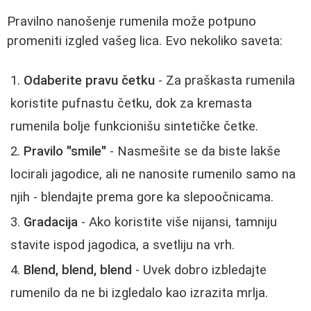
Pravilno nanošenje rumenila može potpuno
promeniti izgled vašeg lica. Evo nekoliko saveta:
Odaberite pravu četku
- Za praškasta rumenila
koristite pufnastu četku, dok za kremasta
rumenila bolje funkcionišu sintetičke četke.
Pravilo "smile"
- Nasmešite se da biste lakše
locirali jagodice, ali ne nanosite rumenilo samo na
njih - blendajte prema gore ka slepoočnicama.
Gradacija
- Ako koristite više nijansi, tamniju
stavite ispod jagodica, a svetliju na vrh.
Blend, blend, blend
- Uvek dobro izbledajte
rumenilo da ne bi izgledalo kao izrazita mrlja.