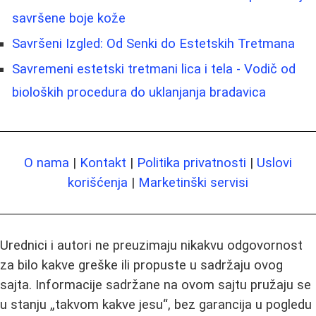
savršene boje kože
Savršeni Izgled: Od Senki do Estetskih Tretmana
Savremeni estetski tretmani lica i tela - Vodič od
bioloških procedura do uklanjanja bradavica
O nama
|
Kontakt
|
Politika privatnosti
|
Uslovi
korišćenja
|
Marketinški servisi
Urednici i autori ne preuzimaju nikakvu odgovornost
za bilo kakve greške ili propuste u sadržaju ovog
sajta. Informacije sadržane na ovom sajtu pružaju se
u stanju „takvom kakve jesu“, bez garancija u pogledu