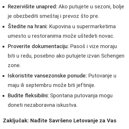
Rezervišite unapred:
Ako putujete u sezoni, bolje
je obezbediti smeštaj i prevoz što pre.
Štedite na hrani:
Kupovina u supermarketima
umesto u restoranima može uštedeti novac.
Proverite dokumentaciju:
Pasoš i vize moraju
biti u redu, posebno ako putujete izvan Schengen
zone.
Iskoristite vansezonske ponude:
Putovanje u
maju ili septembru može biti jeftinije.
Budite fleksibilni:
Spontana putovanja mogu
doneti nezaboravna iskustva.
Zaključak: Nađite Savršeno Letovanje za Vas