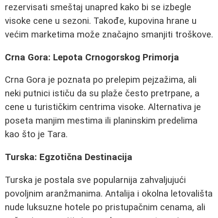
rezervisati smeštaj unapred kako bi se izbegle
visoke cene u sezoni. Takođe, kupovina hrane u
većim marketima može značajno smanjiti troškove.
Crna Gora: Lepota Crnogorskog Primorja
Crna Gora je poznata po prelepim pejzažima, ali
neki putnici ističu da su plaže često pretrpane, a
cene u turističkim centrima visoke. Alternativa je
poseta manjim mestima ili planinskim predelima
kao što je Tara.
Turska: Egzotična Destinacija
Turska je postala sve popularnija zahvaljujući
povoljnim aranžmanima. Antalija i okolna letovališta
nude luksuzne hotele po pristupačnim cenama, ali