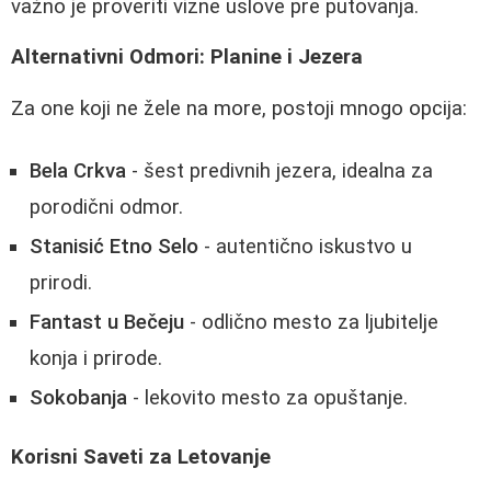
važno je proveriti vizne uslove pre putovanja.
Alternativni Odmori: Planine i Jezera
Za one koji ne žele na more, postoji mnogo opcija:
Bela Crkva
- šest predivnih jezera, idealna za
porodični odmor.
Stanisić Etno Selo
- autentično iskustvo u
prirodi.
Fantast u Bečeju
- odlično mesto za ljubitelje
konja i prirode.
Sokobanja
- lekovito mesto za opuštanje.
Korisni Saveti za Letovanje