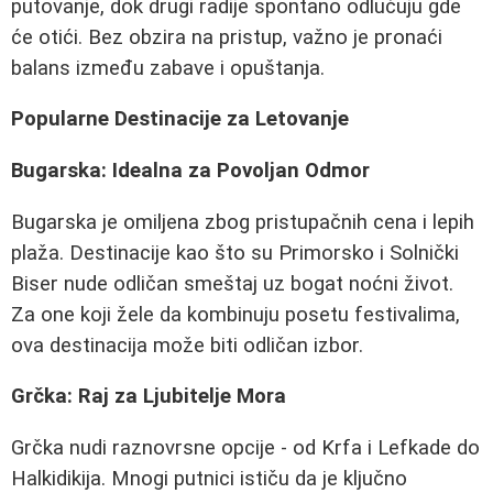
putovanje, dok drugi radije spontano odlučuju gde
će otići. Bez obzira na pristup, važno je pronaći
balans između zabave i opuštanja.
Popularne Destinacije za Letovanje
Bugarska: Idealna za Povoljan Odmor
Bugarska je omiljena zbog pristupačnih cena i lepih
plaža. Destinacije kao što su Primorsko i Solnički
Biser nude odličan smeštaj uz bogat noćni život.
Za one koji žele da kombinuju posetu festivalima,
ova destinacija može biti odličan izbor.
Grčka: Raj za Ljubitelje Mora
Grčka nudi raznovrsne opcije - od Krfa i Lefkade do
Halkidikija. Mnogi putnici ističu da je ključno