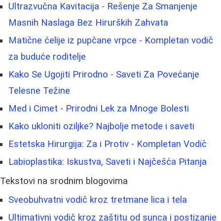
Ultrazvučna Kavitacija - Rešenje Za Smanjenje
Masnih Naslaga Bez Hirurških Zahvata
Matične ćelije iz pupčane vrpce - Kompletan vodič
za buduće roditelje
Kako Se Ugojiti Prirodno - Saveti Za Povećanje
Telesne Težine
Med i Cimet - Prirodni Lek za Mnoge Bolesti
Kako ukloniti oziljke? Najbolje metode i saveti
Estetska Hirurgija: Za i Protiv - Kompletan Vodič
Labioplastika: Iskustva, Saveti i Najčešća Pitanja
Tekstovi na srodnim blogovima
Sveobuhvatni vodič kroz tretmane lica i tela
Ultimativni vodič kroz zaštitu od sunca i postizanje