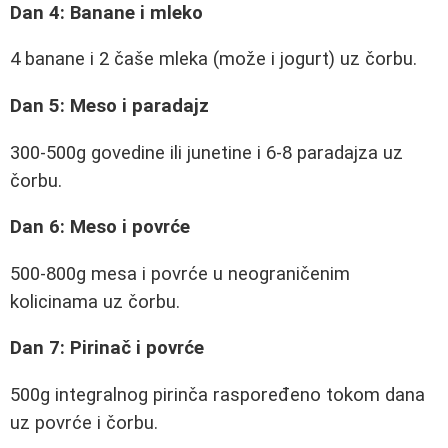
Dan 4: Banane i mleko
4 banane i 2 čaše mleka (može i jogurt) uz čorbu.
Dan 5: Meso i paradajz
300-500g govedine ili junetine i 6-8 paradajza uz
čorbu.
Dan 6: Meso i povrće
500-800g mesa i povrće u neograničenim
kolicinama uz čorbu.
Dan 7: Pirinač i povrće
500g integralnog pirinča raspoređeno tokom dana
uz povrće i čorbu.