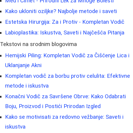
Med i Cimet - Prirodni Lek za Mnoge Bolesti
Kako ukloniti oziljke? Najbolje metode i saveti
Estetska Hirurgija: Za i Protiv - Kompletan Vodič
Labioplastika: Iskustva, Saveti i Najčešća Pitanja
Tekstovi na srodnim blogovima
Hemijski Piling: Kompletan Vodič za Čišćenje Lica i
Uklanjanje Akni
Kompletan vodič za borbu protiv celulita: Efektivne
metode i iskustva
Konačni Vodič za Savršene Obrve: Kako Odabrati
Boju, Proizvod i Postići Prirodan Izgled
Kako se motivisati za redovno vežbanje: Saveti i
iskustva