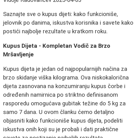
Saznajte sve o kupus dijeti: kako funkcioniše,
jelovnik po danima, iskustva korisnika i savete kako
postići najbolje rezultate u kratkom roku.
Kupus Dijeta - Kompletan Vodič za Brzo
Mršavljenje
Kupus dijeta je jedan od najpopularnijih načina za
brzo skidanje viška kilograma. Ova niskokalorična
dijeta zasnovana na konzumiranju kupus čorbe i
određenih namirnica po striktno definisanom
rasporedu omogućava gubitak težine do 5 kg za
samo 7 dana. U ovom članku ćemo detaljno
objasniti kako funkcioniše kupus dijeta, podeliti
iskustva onih koji su je probali i dati praktične
savete za postizanje najboljih rezultata.