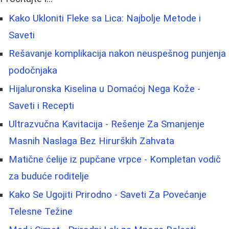
Kako Ukloniti Fleke sa Lica: Najbolje Metode i
Saveti
Rešavanje komplikacija nakon neuspešnog punjenja
podočnjaka
Hijaluronska Kiselina u Domaćoj Nega Kože -
Saveti i Recepti
Ultrazvučna Kavitacija - Rešenje Za Smanjenje
Masnih Naslaga Bez Hirurških Zahvata
Matične ćelije iz pupčane vrpce - Kompletan vodič
za buduće roditelje
Kako Se Ugojiti Prirodno - Saveti Za Povećanje
Telesne Težine