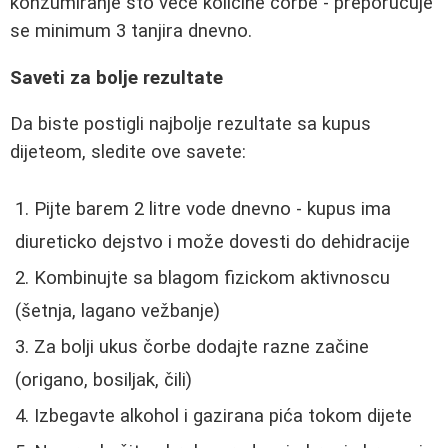
konzumiranje što veće količine čorbe - preporučuje
se minimum 3 tanjira dnevno.
Saveti za bolje rezultate
Da biste postigli najbolje rezultate sa kupus
dijeteom, sledite ove savete:
Pijte barem 2 litre vode dnevno - kupus ima
diureticko dejstvo i može dovesti do dehidracije
Kombinujte sa blagom fizickom aktivnoscu
(šetnja, lagano vežbanje)
Za bolji ukus čorbe dodajte razne začine
(origano, bosiljak, čili)
Izbegavte alkohol i gazirana pića tokom dijete