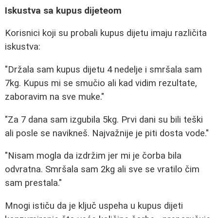
Iskustva sa kupus dijeteom
Korisnici koji su probali kupus dijetu imaju različita
iskustva:
"Držala sam kupus dijetu 4 nedelje i smršala sam
7kg. Kupus mi se smučio ali kad vidim rezultate,
zaboravim na sve muke."
"Za 7 dana sam izgubila 5kg. Prvi dani su bili teški
ali posle se navikneš. Najvažnije je piti dosta vode."
"Nisam mogla da izdržim jer mi je čorba bila
odvratna. Smršala sam 2kg ali sve se vratilo čim
sam prestala."
Mnogi ističu da je ključ uspeha u kupus dijeti