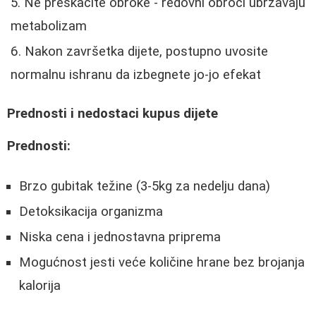
Ne preskačite obroke - redovni obroci ubrzavaju
metabolizam
Nakon završetka dijete, postupno uvosite
normalnu ishranu da izbegnete jo-jo efekat
Prednosti i nedostaci kupus dijete
Prednosti:
Brzo gubitak težine (3-5kg za nedelju dana)
Detoksikacija organizma
Niska cena i jednostavna priprema
Mogućnost jesti veće količine hrane bez brojanja
kalorija