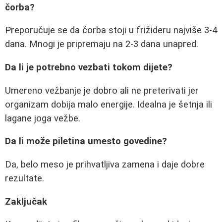
čorba?
Preporučuje se da čorba stoji u frižideru najviše 3-4
dana. Mnogi je pripremaju na 2-3 dana unapred.
Da li je potrebno vezbati tokom dijete?
Umereno vežbanje je dobro ali ne preterivati jer
organizam dobija malo energije. Idealna je šetnja ili
lagane joga vežbe.
Da li može piletina umesto govedine?
Da, belo meso je prihvatljiva zamena i daje dobre
rezultate.
Zaključak