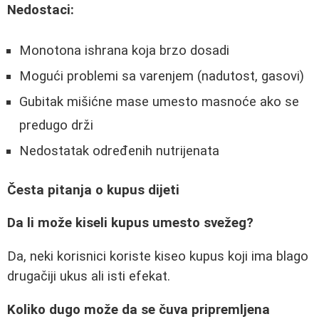
Nedostaci:
Monotona ishrana koja brzo dosadi
Mogući problemi sa varenjem (nadutost, gasovi)
Gubitak mišićne mase umesto masnoće ako se
predugo drži
Nedostatak određenih nutrijenata
Česta pitanja o kupus dijeti
Da li može kiseli kupus umesto svežeg?
Da, neki korisnici koriste kiseo kupus koji ima blago
drugačiji ukus ali isti efekat.
Koliko dugo može da se čuva pripremljena