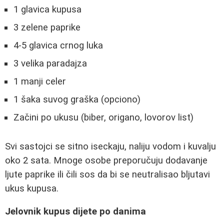
1 glavica kupusa
3 zelene paprike
4-5 glavica crnog luka
3 velika paradajza
1 manji celer
1 šaka suvog graška (opciono)
Začini po ukusu (biber, origano, lovorov list)
Svi sastojci se sitno iseckaju, naliju vodom i kuvalju
oko 2 sata. Mnoge osobe preporučuju dodavanje
ljute paprike ili čili sos da bi se neutralisao bljutavi
ukus kupusa.
Jelovnik kupus dijete po danima