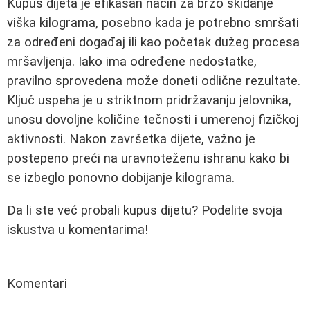
Kupus dijeta je efikasan način za brzo skidanje
viška kilograma, posebno kada je potrebno smršati
za određeni događaj ili kao početak dužeg procesa
mršavljenja. Iako ima određene nedostatke,
pravilno sprovedena može doneti odlične rezultate.
Ključ uspeha je u striktnom pridržavanju jelovnika,
unosu dovoljne količine tečnosti i umerenoj fizičkoj
aktivnosti. Nakon završetka dijete, važno je
postepeno preći na uravnoteženu ishranu kako bi
se izbeglo ponovno dobijanje kilograma.
Da li ste već probali kupus dijetu? Podelite svoja
iskustva u komentarima!
Komentari