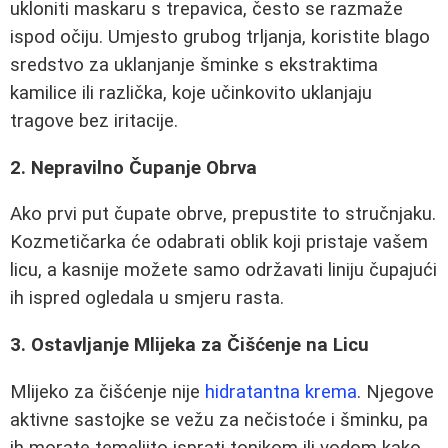
ukloniti maskaru s trepavica, često se razmaže
ispod očiju. Umjesto grubog trljanja, koristite blago
sredstvo za uklanjanje šminke s ekstraktima
kamilice ili različka, koje učinkovito uklanjaju
tragove bez iritacije.
2. Nepravilno Čupanje Obrva
Ako prvi put čupate obrve, prepustite to stručnjaku.
Kozmetičarka će odabrati oblik koji pristaje vašem
licu, a kasnije možete samo održavati liniju čupajući
ih ispred ogledala u smjeru rasta.
3. Ostavljanje Mlijeka za Čišćenje na Licu
Mlijeko za čišćenje nije
hidratantna krema
. Njegove
aktivne sastojke se vežu za nečistoće i šminku, pa
ih morate temeljito isprati tonikom ili vodom kako