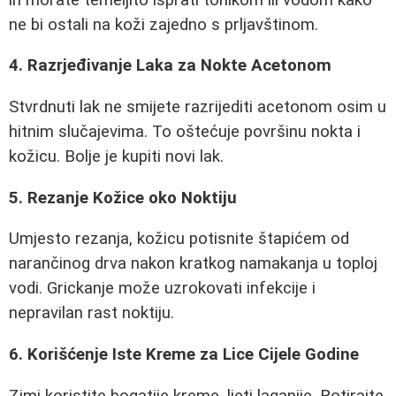
ne bi ostali na koži zajedno s prljavštinom.
4. Razrjeđivanje Laka za Nokte Acetonom
Stvrdnuti lak ne smijete razrijediti acetonom osim u
hitnim slučajevima. To oštećuje površinu nokta i
kožicu. Bolje je kupiti novi lak.
5. Rezanje Kožice oko Noktiju
Umjesto rezanja, kožicu potisnite štapićem od
narančinog drva nakon kratkog namakanja u toploj
vodi. Grickanje može uzrokovati infekcije i
nepravilan rast noktiju.
6. Korišćenje Iste Kreme za Lice Cijele Godine
Zimi koristite bogatije kreme, ljeti laganije. Rotirajte