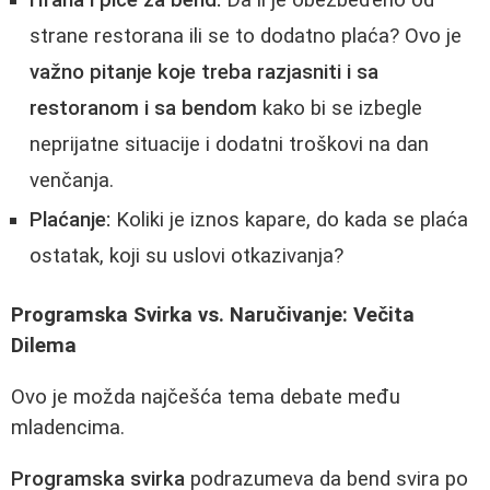
strane restorana ili se to dodatno plaća? Ovo je
važno pitanje koje treba razjasniti i sa
restoranom i sa bendom
kako bi se izbegle
neprijatne situacije i dodatni troškovi na dan
venčanja.
Plaćanje:
Koliki je iznos kapare, do kada se plaća
ostatak, koji su uslovi otkazivanja?
Programska Svirka vs. Naručivanje: Večita
Dilema
Ovo je možda najčešća tema debate među
mladencima.
Programska svirka
podrazumeva da bend svira po