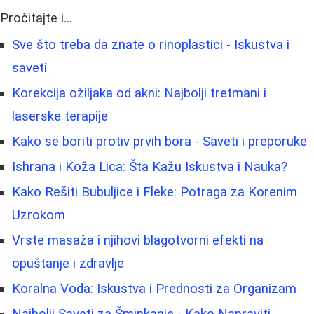
Pročitajte i...
Sve što treba da znate o rinoplastici - Iskustva i
saveti
Korekcija ožiljaka od akni: Najbolji tretmani i
laserske terapije
Kako se boriti protiv prvih bora - Saveti i preporuke
Ishrana i Koža Lica: Šta Kažu Iskustva i Nauka?
Kako Rešiti Bubuljice i Fleke: Potraga za Korenim
Uzrokom
Vrste masaža i njihovi blagotvorni efekti na
opuštanje i zdravlje
Koralna Voda: Iskustva i Prednosti za Organizam
Najbolji Saveti za Šminkanje - Kako Napraviti