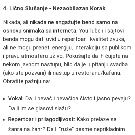
4. Lično Slušanje - Nezaobilazan Korak
Nikada, ali
nikada ne angažujte bend samo na
osnovu snimaka sa interneta
. YouTube ili sajtovi
benda mogu dati uvid u repertoar i kvalitet zvuka,
ali ne mogu preneti energiju, interakciju sa publikom
i pravu atmosferu uživo. Pokušajte da ih čujete na
nekom javnom nastupu, bilo da je u pitanju svadba
(ako ste pozvani) ili nastup u restoranu/kafanu.
Obratite pažnju na:
Vokal:
Da li pevač i pevačica čisto i jasno pevaju?
Da li im se glasovi slažu?
Repertoar i prilagodljivost:
Kako prelaze sa
žanra na žanr? Da li "ruže" pesme neprikladnim