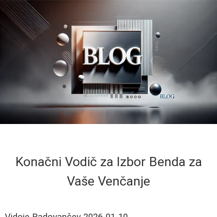
Konačni Vodič za Izbor Benda za
Vaše Venčanje
Vidoje Radovančev
2026-01-10