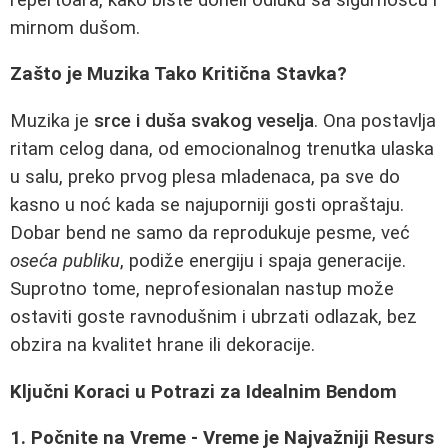
mirnom dušom.
Zašto je Muzika Tako Kritična Stavka?
Muzika je
srce i duša svakog veselja
. Ona postavlja
ritam celog dana, od emocionalnog trenutka ulaska
u salu, preko prvog plesa mladenaca, pa sve do
kasno u noć kada se najuporniji gosti opraštaju.
Dobar bend ne samo da reprodukuje pesme, već
oseća publiku
, podiže energiju i spaja generacije.
Suprotno tome, neprofesionalan nastup može
ostaviti goste ravnodušnim i ubrzati odlazak, bez
obzira na kvalitet hrane ili dekoracije.
Ključni Koraci u Potrazi za Idealnim Bendom
1. Počnite na Vreme - Vreme je Najvažniji Resurs