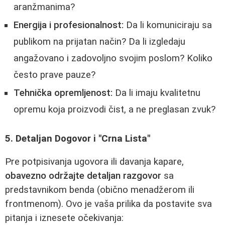
aranžmanima?
Energija i profesionalnost:
Da li komuniciraju sa
publikom na prijatan način? Da li izgledaju
angažovano i zadovoljno svojim poslom? Koliko
često prave pauze?
Tehnička opremljenost:
Da li imaju kvalitetnu
opremu koja proizvodi čist, a ne preglasan zvuk?
5. Detaljan Dogovor i "Crna Lista"
Pre potpisivanja ugovora ili davanja kapare,
obavezno održajte detaljan razgovor
sa
predstavnikom benda (obično menadžerom ili
frontmenom). Ovo je vaša prilika da postavite sva
pitanja i iznesete očekivanja: