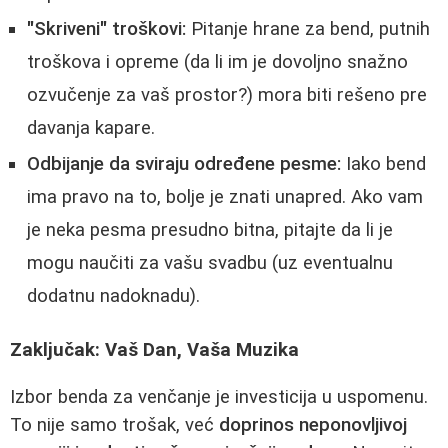
"Skriveni" troškovi:
Pitanje hrane za bend, putnih
troškova i opreme (da li im je dovoljno snažno
ozvučenje za vaš prostor?) mora biti rešeno pre
davanja kapare.
Odbijanje da sviraju određene pesme:
Iako bend
ima pravo na to, bolje je znati unapred. Ako vam
je neka pesma presudno bitna, pitajte da li je
mogu naučiti za vašu svadbu (uz eventualnu
dodatnu nadoknadu).
Zaključak: Vaš Dan, Vaša Muzika
Izbor benda za venčanje je investicija u uspomenu.
To nije samo trošak, već
doprinos neponovljivoj