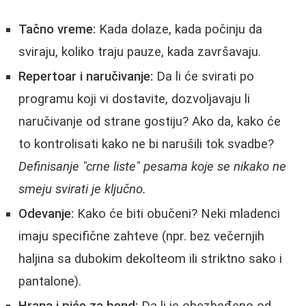
Tačno vreme:
Kada dolaze, kada počinju da
sviraju, koliko traju pauze, kada završavaju.
Repertoar i naručivanje:
Da li će svirati po
programu koji vi dostavite, dozvoljavaju li
naručivanje od strane gostiju? Ako da, kako će
to kontrolisati kako ne bi narušili tok svadbe?
Definisanje "crne liste" pesama koje se nikako ne
smeju svirati je ključno.
Odevanje:
Kako će biti obučeni? Neki mladenci
imaju specifične zahteve (npr. bez večernjih
haljina sa dubokim dekolteom ili striktno sako i
pantalone).
Hrana i piće za bend:
Da li je obezbeđeno od