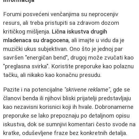
Forumi posvećeni venčanjima su neprocenjiv
resurs, ali treba pristupiti sa zdravom dozom
kritičkog mišljenja.
Lična iskustva drugih
mladenaca su dragocena
, ali imajte u vidu da je
muzički ukus subjektivan. Ono što je jednoj par
savršen "energičan bend", drugoj može zvučati kao
"preglasna svirka". Koristite preporuke kao polaznu
tačku, ali nikako kao konačnu presudu.
Pazite i na potencijalne
"skrivene reklame"
, gde se
članovi benda ili njihovi bliski prijatelji predstavljaju
kao nezavisni korisnici koji ih hvalе. Dobronamerne
preporuke se lako prepoznaju po detaljnom opisu
iskustva, dok se sumnjivi komentari često svode na
kratke, oduševljene fraze bez konkretnih detalja.