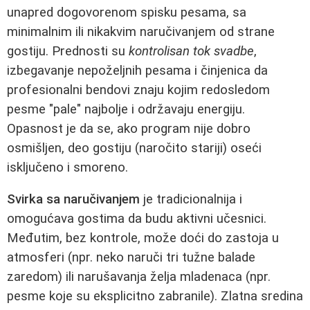
unapred dogovorenom spisku pesama, sa
minimalnim ili nikakvim naručivanjem od strane
gostiju. Prednosti su
kontrolisan tok svadbe
,
izbegavanje nepoželjnih pesama i činjenica da
profesionalni bendovi znaju kojim redosledom
pesme "pale" najbolje i održavaju energiju.
Opasnost je da se, ako program nije dobro
osmišljen, deo gostiju (naročito stariji) oseći
isključeno i smoreno.
Svirka sa naručivanjem
je tradicionalnija i
omogućava gostima da budu aktivni učesnici.
Međutim, bez kontrole, može doći do zastoja u
atmosferi (npr. neko naruči tri tužne balade
zaredom) ili narušavanja želja mladenaca (npr.
pesme koje su eksplicitno zabranile). Zlatna sredina