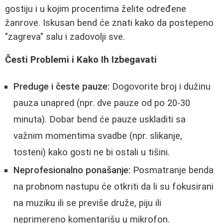
gostiju i u kojim procentima želite određene
žanrove. Iskusan bend će znati kako da postepeno
"zagreva" salu i zadovolji sve.
Česti Problemi i Kako Ih Izbegavati
Preduge i česte pauze:
Dogovorite broj i dužinu
pauza unapred (npr. dve pauze od po 20-30
minuta). Dobar bend će pauze uskladiti sa
važnim momentima svadbe (npr. slikanje,
tosteni) kako gosti ne bi ostali u tišini.
Neprofesionalno ponašanje:
Posmatranje benda
na probnom nastupu će otkriti da li su fokusirani
na muziku ili se previše druže, piju ili
neprimereno komentarišu u mikrofon.