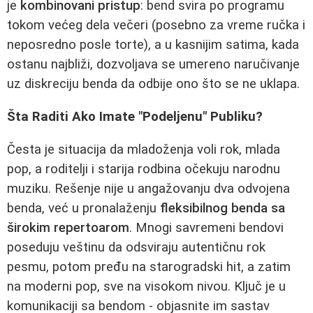
je
kombinovani pristup
: bend svira po programu
tokom većeg dela večeri (posebno za vreme ručka i
neposredno posle torte), a u kasnijim satima, kada
ostanu najbliži, dozvoljava se umereno naručivanje
uz diskreciju benda da odbije ono što se ne uklapa.
Šta Raditi Ako Imate "Podeljenu" Publiku?
Česta je situacija da mladoženja voli rok, mlada
pop, a roditelji i starija rodbina očekuju narodnu
muziku. Rešenje nije u angažovanju dva odvojena
benda, već u pronalaženju
fleksibilnog benda sa
širokim repertoarom
. Mnogi savremeni bendovi
poseduju veštinu da odsviraju autentičnu rok
pesmu, potom pređu na starogradski hit, a zatim
na moderni pop, sve na visokom nivou. Ključ je u
komunikaciji sa bendom - objasnite im sastav