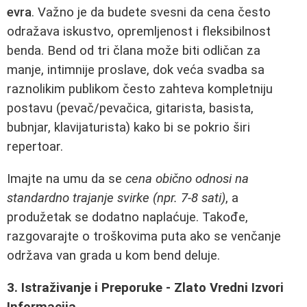
evra
. Važno je da budete svesni da cena često
odražava iskustvo, opremljenost i fleksibilnost
benda. Bend od tri člana može biti odličan za
manje, intimnije proslave, dok veća svadba sa
raznolikim publikom često zahteva kompletniju
postavu (pevač/pevačica, gitarista, basista,
bubnjar, klavijaturista) kako bi se pokrio širi
repertoar.
Imajte na umu da se
cena obično odnosi na
standardno trajanje svirke (npr. 7-8 sati)
, a
produžetak se dodatno naplaćuje. Takođe,
razgovarajte o troškovima puta ako se venčanje
održava van grada u kom bend deluje.
3. Istraživanje i Preporuke - Zlato Vredni Izvori
Informacija