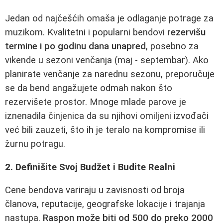
Jedan od najčešćih omaša je odlaganje potrage za
muzikom. Kvalitetni i popularni bendovi
rezervišu
termine i po godinu dana unapred
, posebno za
vikende u sezoni venčanja (maj - septembar). Ako
planirate venčanje za narednu sezonu, preporučuje
se da bend angažujete odmah nakon što
rezervišete prostor. Mnoge mlade parove je
iznenadila činjenica da su njihovi omiljeni izvođači
već bili zauzeti, što ih je teralo na kompromise ili
žurnu potragu.
2. Definišite Svoj Budžet i Budite Realni
Cene bendova variraju u zavisnosti od broja
članova, reputacije, geografske lokacije i trajanja
nastupa.
Raspon može biti od 500 do preko 2000