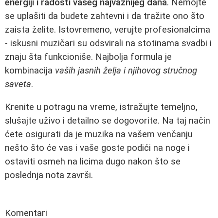
energiji i radosti vašeg najvažnijeg dana
. Nemojte
se uplašiti da budete zahtevni i da tražite ono što
zaista želite. Istovremeno, verujte profesionalcima
- iskusni muzičari su odsvirali na stotinama svadbi i
znaju šta funkcioniše. Najbolja formula je
kombinacija
vaših jasnih želja i njihovog stručnog
saveta
.
Krenite u potragu na vreme, istražujte temeljno,
slušajte uživo i detailno se dogovorite. Na taj način
ćete osigurati da je muzika na vašem venčanju
nešto što će vas i vaše goste podići na noge i
ostaviti osmeh na licima dugo nakon što se
poslednja nota završi.
Komentari