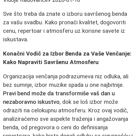
Sve što treba da znate o izboru savršenog benda
za vašu svadbu. Kako pronaći kvalitet, dogovoriti
cenu, repertoar i atmosferu uz korisne savete iz
iskustava.
Konačni Vodič za Izbor Benda za Vaše Venčanje:
Kako Napraviti Savršenu Atmosferu
Organizacija venčanja podrazumeva niz odluka, ali
bez sumnje, izbor muzike spada u one najbitnije.
Pravi bend može da transformiše vaš dan u
nezaboravno iskustvo
, dok se loš izbor može
odraziti na celokupnu atmosferu. Kroz ovaj vodič,
analiziraćemo sve aspekte traženja i angažovanja
benda, od pregovora o ceni do definisanja
repertoara, kako biste doneli odluku sa sigurnošću i