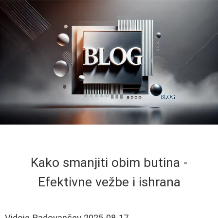
Kako smanjiti obim butina -
Efektivne vežbe i ishrana
Vidoje Radovančev
2025-08-17