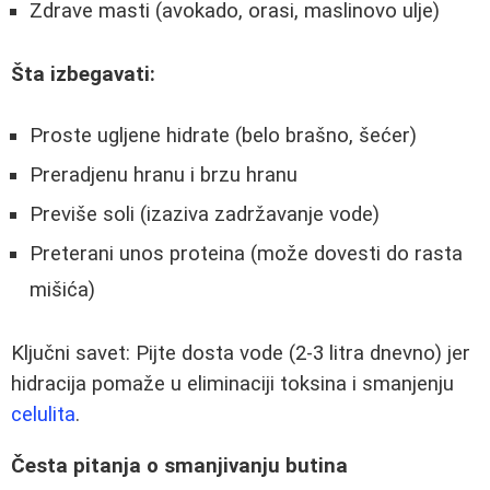
Zdrave masti (avokado, orasi, maslinovo ulje)
Šta izbegavati:
Proste ugljene hidrate (belo brašno, šećer)
Preradjenu hranu i brzu hranu
Previše soli (izaziva zadržavanje vode)
Preterani unos proteina (može dovesti do rasta
mišića)
Ključni savet: Pijte dosta vode (2-3 litra dnevno) jer
hidracija pomaže u eliminaciji toksina i smanjenju
celulita
.
Česta pitanja o smanjivanju butina