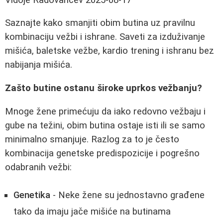
Saznajte kako smanjiti obim butina uz pravilnu
kombinaciju vežbi i ishrane. Saveti za izduživanje
mišića, baletske vežbe, kardio trening i ishranu bez
nabijanja mišića.
Zašto butine ostanu široke uprkos vežbanju?
Mnoge žene primećuju da iako redovno vežbaju i
gube na težini, obim butina ostaje isti ili se samo
minimalno smanjuje. Razlog za to je često
kombinacija genetske predispozicije i pogrešno
odabranih vežbi:
Genetika
- Neke žene su jednostavno građene
tako da imaju jače mišiće na butinama