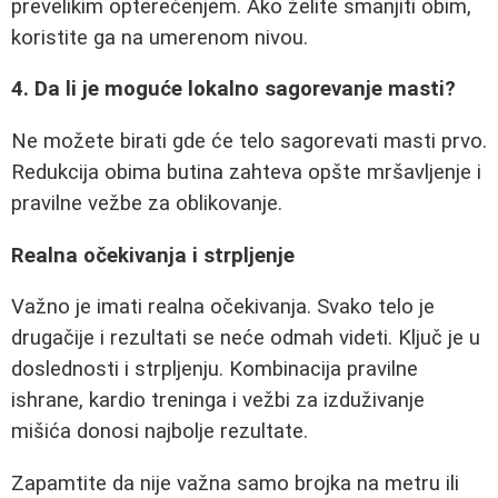
prevelikim opterećenjem. Ako želite smanjiti obim,
koristite ga na umerenom nivou.
4. Da li je moguće lokalno sagorevanje masti?
Ne možete birati gde će telo sagorevati masti prvo.
Redukcija obima butina zahteva opšte mršavljenje i
pravilne vežbe za oblikovanje.
Realna očekivanja i strpljenje
Važno je imati realna očekivanja. Svako telo je
drugačije i rezultati se neće odmah videti. Ključ je u
doslednosti i strpljenju. Kombinacija pravilne
ishrane, kardio treninga i vežbi za izduživanje
mišića donosi najbolje rezultate.
Zapamtite da nije važna samo brojka na metru ili