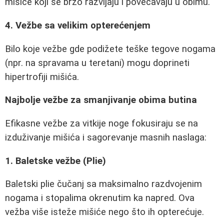
mišiće koji se brzo razvijaju i povećavaju u obimu.
4. Vežbe sa velikim opterećenjem
Bilo koje vežbe gde podižete teške tegove nogama
(npr. na spravama u teretani) mogu doprineti
hipertrofiji mišića.
Najbolje vežbe za smanjivanje obima butina
Efikasne vežbe za vitkije noge fokusiraju se na
izduživanje mišića i sagorevanje masnih naslaga:
1. Baletske vežbe (Plie)
Baletski plie čučanj sa maksimalno razdvojenim
nogama i stopalima okrenutim ka napred. Ova
vežba više isteže mišiće nego što ih opterećuje.