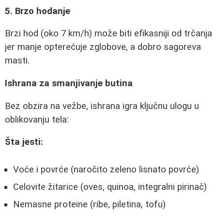
5. Brzo hodanje
Brzi hod (oko 7 km/h) može biti efikasniji od trčanja
jer manje opterećuje zglobove, a dobro sagoreva
masti.
Ishrana za smanjivanje butina
Bez obzira na vežbe, ishrana igra ključnu ulogu u
oblikovanju tela:
Šta jesti:
Voće i povrće (naročito zeleno lisnato povrće)
Celovite žitarice (oves, quinoa, integralni pirinač)
Nemasne proteine (ribe, piletina, tofu)