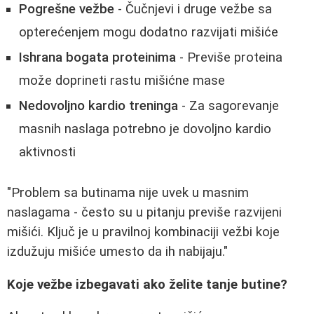
Pogrešne vežbe
- Čučnjevi i druge vežbe sa
opterećenjem mogu dodatno razvijati mišiće
Ishrana bogata proteinima
- Previše proteina
može doprineti rastu mišićne mase
Nedovoljno kardio treninga
- Za sagorevanje
masnih naslaga potrebno je dovoljno kardio
aktivnosti
"Problem sa butinama nije uvek u masnim
naslagama - često su u pitanju previše razvijeni
mišići. Ključ je u pravilnoj kombinaciji vežbi koje
izdužuju mišiće umesto da ih nabijaju."
Koje vežbe izbegavati ako želite tanje butine?