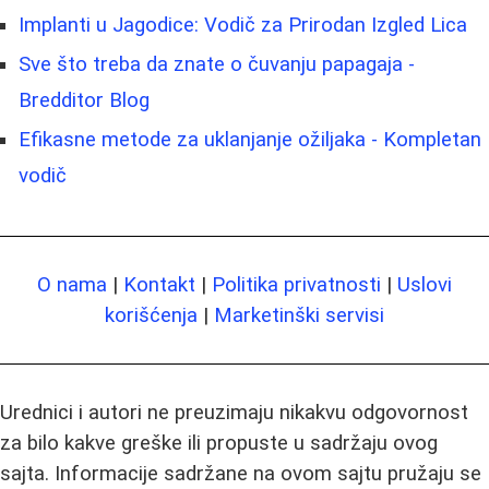
Implanti u Jagodice: Vodič za Prirodan Izgled Lica
Sve što treba da znate o čuvanju papagaja -
Bredditor Blog
Efikasne metode za uklanjanje ožiljaka - Kompletan
vodič
O nama
|
Kontakt
|
Politika privatnosti
|
Uslovi
korišćenja
|
Marketinški servisi
Urednici i autori ne preuzimaju nikakvu odgovornost
za bilo kakve greške ili propuste u sadržaju ovog
sajta. Informacije sadržane na ovom sajtu pružaju se