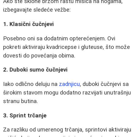
Ako ste sklone brzom rastu mišića na nogama,
izbegavajte sledeće vežbe:
1. Klasični čučnjevi
Posebno oni sa dodatnim opterećenjem. Ovi
pokreti aktiviraju kvadricepse i gluteuse, što može
dovesti do povećanja obima.
2. Duboki sumo čučnjevi
Iako odlično deluju na
zadnjicu
, duboki čučnjevi sa
širokim stavom mogu dodatno razvijati unutrašnju
stranu butina.
3. Sprint trčanje
Za razliku od umerenog trčanja, sprintovi aktiviraju