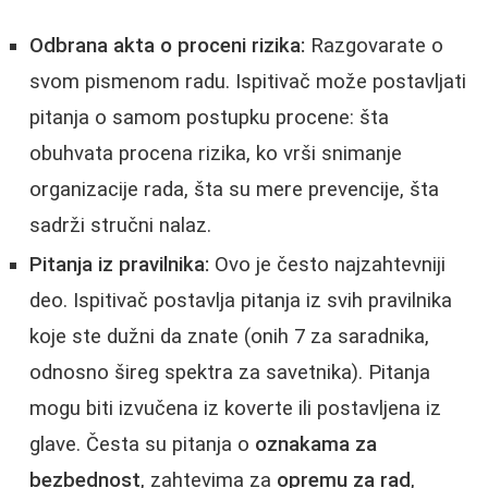
Odbrana akta o proceni rizika:
Razgovarate o
svom pismenom radu. Ispitivač može postavljati
pitanja o samom postupku procene: šta
obuhvata procena rizika, ko vrši snimanje
organizacije rada, šta su mere prevencije, šta
sadrži stručni nalaz.
Pitanja iz pravilnika:
Ovo je često najzahtevniji
deo. Ispitivač postavlja pitanja iz svih pravilnika
koje ste dužni da znate (onih 7 za saradnika,
odnosno šireg spektra za savetnika). Pitanja
mogu biti izvučena iz koverte ili postavljena iz
glave. Česta su pitanja o
oznakama za
bezbednost
, zahtevima za
opremu za rad
,