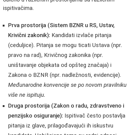
ispitivačima.
Prva prostorija (Sistem BZNR u RS, Ustav,
Krivični zakonik):
Kandidati izvlače pitanja
(ceduljice). Pitanja se mogu ticati Ustava (npr.
pravo na rad), Krivičnog zakonika (npr.
uništavanje objekata od opšteg značaja) i
Zakona o BZNR (npr. nadležnosti, evidencije).
Međunarodne konvencije se po novom pravilniku
više ne ispituju.
Druga prostorija (Zakon o radu, zdravstveno i
penzijsko osiguranje):
Ispitivač često postavlja
pitanja iz glave, prilagođavajući ih iskustvu