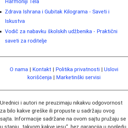
Harmoniji Tela
Zdrava Ishrana i Gubitak Kilograma - Saveti i
Iskustva
Vodič za nabavku školskih udžbenika - Praktični
saveti za roditelje
O nama
|
Kontakt
|
Politika privatnosti
|
Uslovi
korišćenja
|
Marketinški servisi
Urednici i autori ne preuzimaju nikakvu odgovornost
za bilo kakve greške ili propuste u sadržaju ovog
sajta. Informacije sadržane na ovom sajtu pružaju se
u stanju „takvom kakve jesu“, bez garancija u pogledu