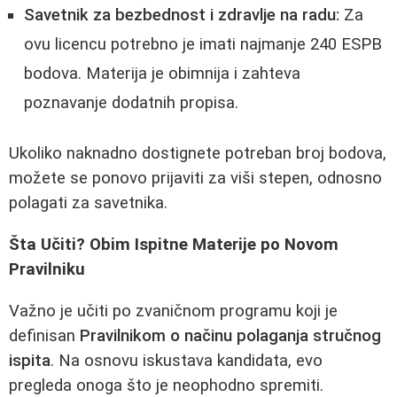
Savetnik za bezbednost i zdravlje na radu:
Za
ovu licencu potrebno je imati najmanje 240 ESPB
bodova. Materija je obimnija i zahteva
poznavanje dodatnih propisa.
Ukoliko naknadno dostignete potreban broj bodova,
možete se ponovo prijaviti za viši stepen, odnosno
polagati za savetnika.
Šta Učiti? Obim Ispitne Materije po Novom
Pravilniku
Važno je učiti po zvaničnom programu koji je
definisan
Pravilnikom o načinu polaganja stručnog
ispita
. Na osnovu iskustava kandidata, evo
pregleda onoga što je neophodno spremiti.