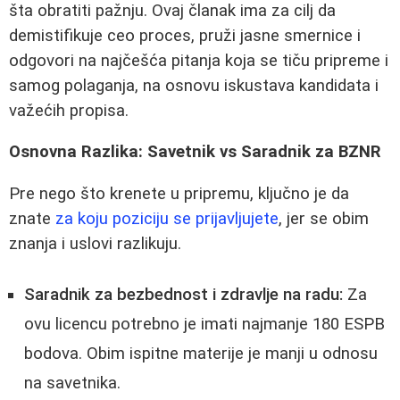
šta obratiti pažnju. Ovaj članak ima za cilj da
demistifikuje ceo proces, pruži jasne smernice i
odgovori na najčešća pitanja koja se tiču pripreme i
samog polaganja, na osnovu iskustava kandidata i
važećih propisa.
Osnovna Razlika: Savetnik vs Saradnik za BZNR
Pre nego što krenete u pripremu, ključno je da
znate
za koju poziciju se prijavljujete
, jer se obim
znanja i uslovi razlikuju.
Saradnik za bezbednost i zdravlje na radu:
Za
ovu licencu potrebno je imati najmanje 180 ESPB
bodova. Obim ispitne materije je manji u odnosu
na savetnika.