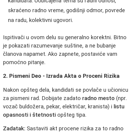
kandidata. Uobičajena tema su radni odnosi,
skraćeno radno vreme, godišnji odmor, povrede
na radu, kolektivni ugovori.
Ispitivači u ovom delu su generalno korektni. Bitno
je pokazati razumevanje suštine, a ne bubanje
članova napamet. Ako zapnete, postaviće vam
pomoćno pitanje.
2. Pismeni Deo - Izrada Akta o Proceni Rizika
Nakon opšteg dela, kandidati se povlače u učionicu
za pismeni rad. Dobijate zadato
radno mesto
(npr.
vozač buldožera, pekar, električar, kranista) i
listu
opasnosti i štetnosti
opšteg tipa.
Zadatak:
Sastaviti akt procene rizika za to radno