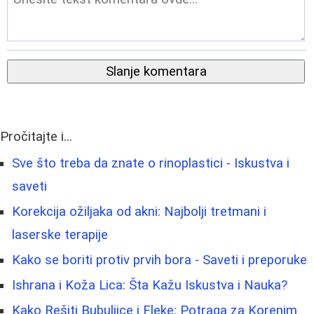
Slanje komentara
Pročitajte i...
Sve što treba da znate o rinoplastici - Iskustva i
saveti
Korekcija ožiljaka od akni: Najbolji tretmani i
laserske terapije
Kako se boriti protiv prvih bora - Saveti i preporuke
Ishrana i Koža Lica: Šta Kažu Iskustva i Nauka?
Kako Rešiti Bubuljice i Fleke: Potraga za Korenim