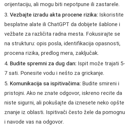
orijentaciju, ali mogu biti nepotpune ili zastarele.
Vezbajte izradu akta procene rizika:
Iskoristite
besplatne alate ili ChatGPT da dobijete šablone i
vežbate za različita radna mesta. Fokusirajte se
na strukturu: opis posla, identifikacija opasnosti,
procena rizika, predlog mera, zaključak.
Budite spremni za dug dan:
Ispit može trajati 5-
7 sati. Ponesite vodu i nešto za grickanje.
Komunikacija sa ispitivačima:
Budite smireni i
pristojni. Ako ne znate odgovor, iskreno recite da
niste sigurni, ali pokušajte da iznesete neko opšte
znanje iz oblasti. Ispitivači često žele da pomognu
i navode vas na odgovor.