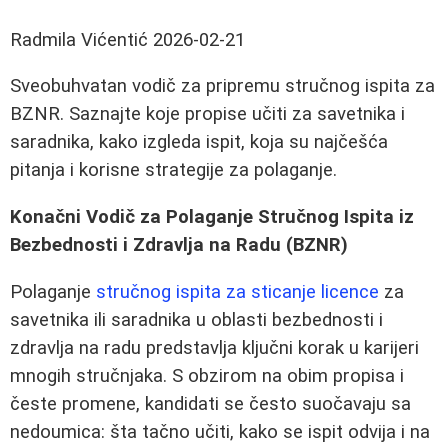
Radmila Vićentić
2026-02-21
Sveobuhvatan vodič za pripremu stručnog ispita za
BZNR. Saznajte koje propise učiti za savetnika i
saradnika, kako izgleda ispit, koja su najčešća
pitanja i korisne strategije za polaganje.
Konačni Vodič za Polaganje Stručnog Ispita iz
Bezbednosti i Zdravlja na Radu (BZNR)
Polaganje
stručnog ispita za sticanje licence
za
savetnika ili saradnika u oblasti bezbednosti i
zdravlja na radu predstavlja ključni korak u karijeri
mnogih stručnjaka. S obzirom na obim propisa i
česte promene, kandidati se često suočavaju sa
nedoumica: šta tačno učiti, kako se ispit odvija i na