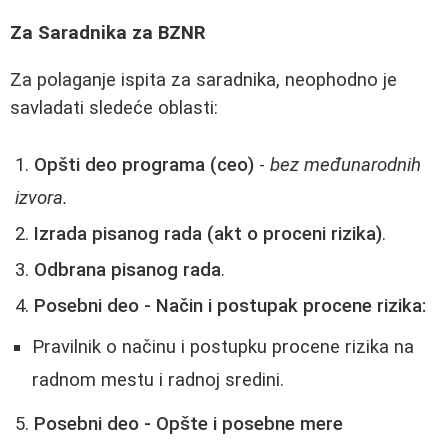
Za Saradnika za BZNR
Za polaganje ispita za saradnika, neophodno je
savladati sledeće oblasti:
Opšti deo programa (ceo)
-
bez međunarodnih
izvora.
Izrada pisanog rada (akt o proceni rizika)
.
Odbrana pisanog rada
.
Posebni deo - Način i postupak procene rizika:
Pravilnik o načinu i postupku procene rizika na
radnom mestu i radnoj sredini.
Posebni deo - Opšte i posebne mere