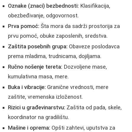
Oznake (znaci) bezbednosti:
Klasifikacija,
obezbeđivanje, odgovornost.
Prva pomoć:
Šta mora da sadrži prostorija za
prvu pomoć, obuke zaposlenih, sredstva.
Zaštita posebnih grupa:
Obaveze poslodavca
prema mladima, trudnicama, dojiljama.
Ručno nošenje tereta:
Dozvoljene mase,
kumulativna masa, mere.
Buka i vibracije:
Granične vrednosti, mere
zaštite, vremenska izloženost.
Rizici u građevinarstvu:
Zaštita od pada, skele,
koordinator na gradilištu.
Mašine i oprema:
Opšti zahtevi, uputstva za