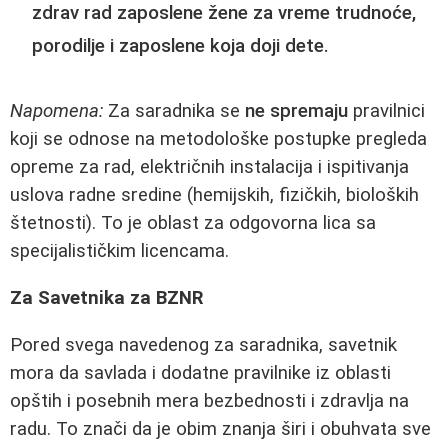
zdrav rad zaposlene žene za vreme trudnoće,
porodilje i zaposlene koja doji dete.
Napomena:
Za saradnika se
ne spremaju
pravilnici
koji se odnose na metodološke postupke pregleda
opreme za rad, električnih instalacija i ispitivanja
uslova radne sredine (hemijskih, fizičkih, bioloških
štetnosti). To je oblast za odgovorna lica sa
specijalističkim licencama.
Za Savetnika za BZNR
Pored svega navedenog za saradnika, savetnik
mora da savlada i dodatne pravilnike iz oblasti
opštih i posebnih mera bezbednosti i zdravlja na
radu. To znači da je obim znanja širi i obuhvata sve