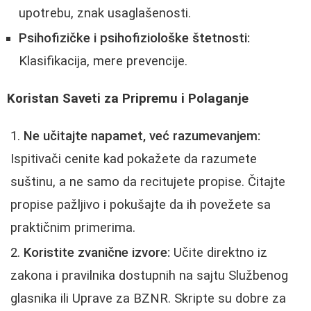
upotrebu, znak usaglašenosti.
Psihofizičke i psihofiziološke štetnosti:
Klasifikacija, mere prevencije.
Koristan Saveti za Pripremu i Polaganje
Ne učitajte napamet, već razumevanjem:
Ispitivači cenite kad pokažete da razumete
suštinu, a ne samo da recitujete propise. Čitajte
propise pažljivo i pokušajte da ih povežete sa
praktičnim primerima.
Koristite zvanične izvore:
Učite direktno iz
zakona i pravilnika dostupnih na sajtu Službenog
glasnika ili Uprave za BZNR. Skripte su dobre za