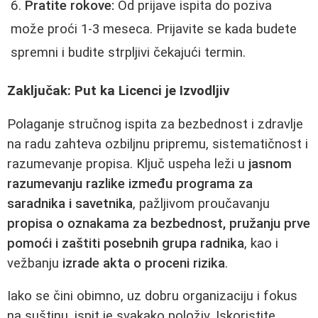
Pratite rokove:
Od prijave ispita do poziva
može proći 1-3 meseca. Prijavite se kada budete
spremni i budite strpljivi čekajući termin.
Zaključak: Put ka Licenci je Izvodljiv
Polaganje stručnog ispita za bezbednost i zdravlje
na radu zahteva ozbiljnu pripremu, sistematičnost i
razumevanje propisa. Ključ uspeha leži u
jasnom
razumevanju razlike između programa za
saradnika i savetnika
, pažljivom proučavanju
propisa o oznakama za bezbednost, pružanju prve
pomoći i zaštiti posebnih grupa radnika
, kao i
vežbanju
izrade akta o proceni rizika
.
Iako se čini obimno, uz dobru organizaciju i fokus
na suštinu, ispit je svakako položiv. Iskoristite