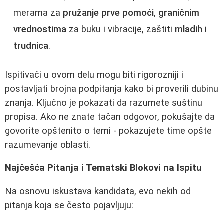
merama za
pružanje prve pomoći
,
graničnim
vrednostima
za buku i vibracije, zaštiti
mladih
i
trudnica
.
Ispitivači u ovom delu mogu biti rigorozniji i
postavljati brojna podpitanja kako bi proverili dubinu
znanja. Ključno je pokazati da razumete suštinu
propisa. Ako ne znate tačan odgovor, pokušajte da
govorite opštenito o temi - pokazujete time opšte
razumevanje oblasti.
Najčešća Pitanja i Tematski Blokovi na Ispitu
Na osnovu iskustava kandidata, evo nekih od
pitanja koja se često pojavljuju: