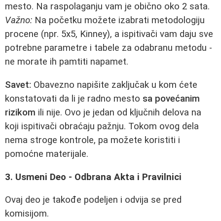
mesto. Na raspolaganju vam je obično oko 2 sata.
Važno:
Na početku možete izabrati metodologiju
procene (npr. 5x5, Kinney), a ispitivači vam daju sve
potrebne parametre i tabele za odabranu metodu -
ne morate ih pamtiti napamet.
Savet:
Obavezno napišite zaključak u kom ćete
konstatovati da li je radno mesto
sa povećanim
rizikom
ili nije. Ovo je jedan od ključnih delova na
koji ispitivači obraćaju pažnju. Tokom ovog dela
nema stroge kontrole, pa možete koristiti i
pomoćne materijale.
3. Usmeni Deo - Odbrana Akta i Pravilnici
Ovaj deo je takođe podeljen i odvija se pred
komisijom.