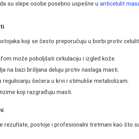
 da su slepe osobe posebno uspešne u
anticelulit ma
ti
stojaka koji se često preporučuju u borbi protiv celulit
afom može poboljšati cirkulaciju i izgled kože.
ulja na bazi bršljana deluju protiv naslaga masti.
regulisanju šećera u krvi i stimuliše metabolizam.
nzime koji razgrađuju masti.
ni
e rezultate, postoje i profesionalni tretmani kao što s