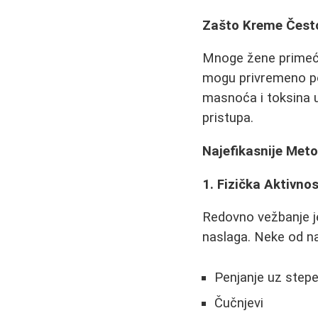
Zašto Kreme Čes
Mnoge žene primećuj
mogu privremeno pob
masnoća i toksina u 
pristupa.
Najefikasnije Meto
1. Fizička Aktivno
Redovno vežbanje je
naslaga. Neke od naj
Penjanje uz step
Čučnjevi