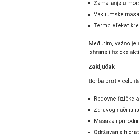
Zamatanje u mor
Vakuumske masaže
Termo efekat kr
Međutim, važno je n
ishrane i fizičke akt
Zaključak
Borba protiv celulita
Redovne fizičke a
Zdravog načina i
Masaža i prirodni
Održavanja hidrat