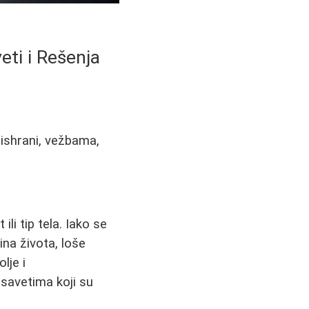
eti i Rešenja
 ishrani, vežbama,
li tip tela. Iako se
ina života, loše
lje i
savetima koji su