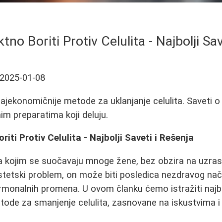
no Boriti Protiv Celulita - Najbolji Sav
2025-01-08
najekonomičnije metode za uklanjanje celulita. Saveti o
m preparatima koji deluju.
iti Protiv Celulita - Najbolji Saveti i Rešenja
a kojim se suočavaju mnoge žene, bez obzira na uzrast i
 estetski problem, on može biti posledica nezdravog nač
hormonalnih promena. U ovom članku ćemo istražiti najbo
ode za smanjenje celulita, zasnovane na iskustvima i 