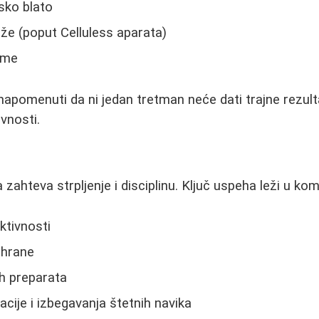
sko blato
 (poput Celluless aparata)
eme
apomenuti da ni jedan tretman neće dati trajne rezult
ivnosti.
 zahteva strpljenje i disciplinu. Ključ uspeha leži u komb
ktivnosti
shrane
h preparata
acije i izbegavanja štetnih navika