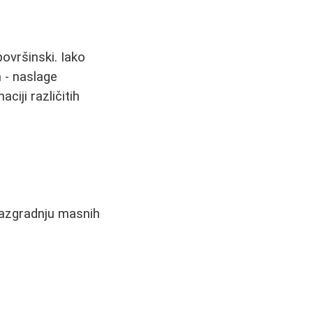
ovršinski. Iako
 - naslage
ciji različitih
 razgradnju masnih