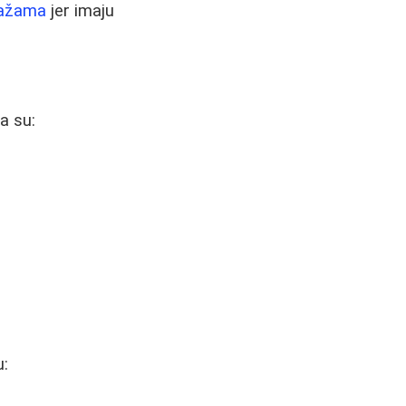
sažama
jer imaju
a su:
u: