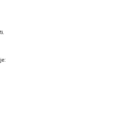
i.
je: