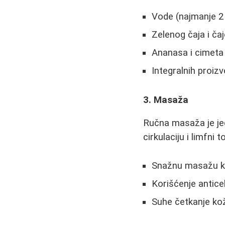
Vode (najmanje 2 
Zelenog čaja i ča
Ananasa i cimeta 
Integralnih proiz
3. Masaža
Ručna masaža je jed
cirkulaciju i limfni 
Snažnu masažu k
Korišćenje anticel
Suhe četkanje ko