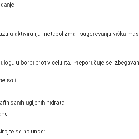
odanje
žu u aktiviranju metabolizma i sagorevanju viška mast
a
 ulogu u borbi protiv celulita. Preporučuje se izbegavan
e soli
afinisanih ugljenih hidrata
ane
rajte se na unos: