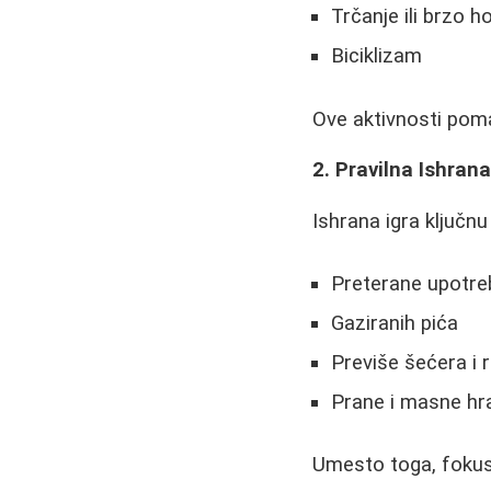
Trčanje ili brzo h
Biciklizam
Ove aktivnosti poma
2. Pravilna Ishran
Ishrana igra ključnu
Preterane upotreb
Gaziranih pića
Previše šećera i r
Prane i masne hr
Umesto toga, fokusi