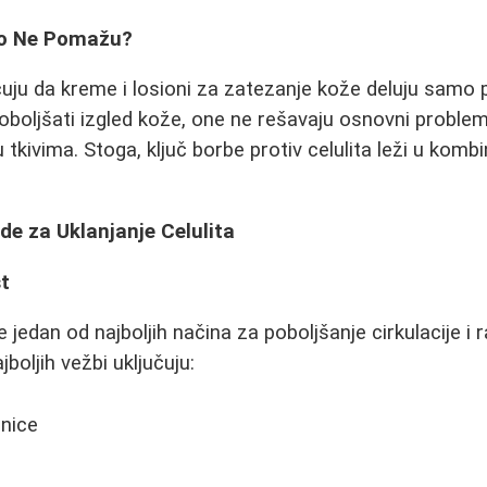
to Ne Pomažu?
u da kreme i losioni za zatezanje kože deluju samo p
oljšati izgled kože, one ne rešavaju osnovni problem
tkivima. Stoga, ključ borbe protiv celulita leži u kombina
de za Uklanjanje Celulita
st
 jedan od najboljih načina za poboljšanje cirkulacije i
boljih vežbi uključuju:
enice