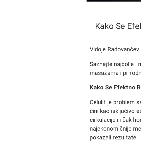
Kako Se Efekt
Vidoje Radovančev
Saznajte najbolje i 
masažama i prirodni
Kako Se Efektno Bor
Celulit je problem s
čini kao isključivo
cirkulacije ili čak 
najekonomičnije met
pokazali rezultate.