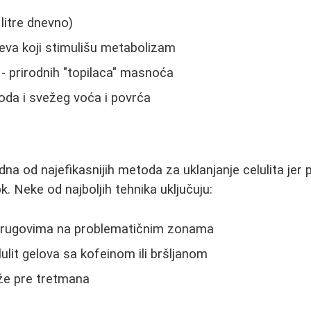
litre dnevno)
jeva koji stimulišu metabolizam
- prirodnih "topilaca" masnoća
voda i svežeg voća i povrća
na od najefikasnijih metoda za uklanjanje celulita jer 
tok. Neke od najboljih tehnika uključuju:
rugovima na problematičnim zonama
ulit gelova sa kofeinom ili bršljanom
že pre tretmana