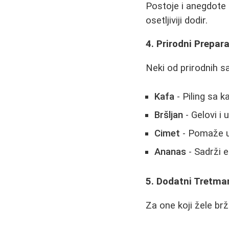
Postoje i anegdote
osetljiviji dodir.
4. Prirodni Prepara
Neki od prirodnih sa
Kafa
- Piling sa k
Bršljan
- Gelovi i 
Cimet
- Pomaže u 
Ananas
- Sadrži e
5. Dodatni Tretma
Za one koji žele brž