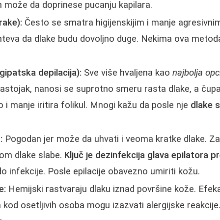
h može da doprinese pucanju kapilara.
rake):
Često se smatra higijenskijim i manje agresivnim.
ahteva da dlake budu dovoljno duge. Nekima ova metod
ipatska depilacija):
Sve više hvaljena kao
najbolja opc
 sastojak, nanosi se suprotno smeru rasta dlake, a čup
 i manje iritira folikul. Mnogi kažu da posle nje
dlake s
:
Pogodan jer može da uhvati i veoma kratke dlake. Za
nom dlake slabe.
Ključ je dezinfekcija glava epilatora p
o infekcije. Posle epilacije obavezno umiriti kožu.
e:
Hemijski rastvaraju dlaku iznad površine kože. Efeka
a kod osetljivih osoba mogu izazvati alergijske reakcij