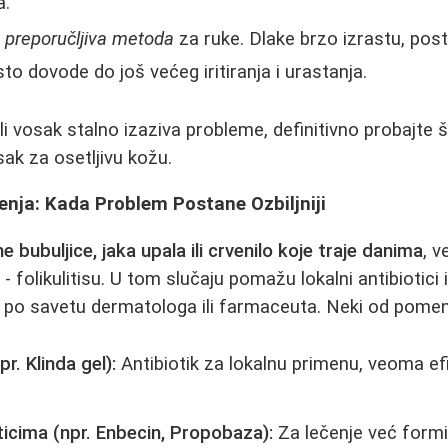
a.
 preporučljiva metoda
za ruke. Dlake brzo izrastu, post
esto dovode do još većeg iritiranja i urastanja.
 vosak stalno izaziva probleme, definitivno probajte š
sak za osetljivu kožu.
nja: Kada Problem Postane Ozbiljniji
e bubuljice, jaka upala ili crvenilo koje traje danima
, v
i - folikulitisu. U tom slučaju pomažu lokalni antibiotici i
li po savetu dermatologa ili farmaceuta. Neki od pomen
pr. Klinda gel):
Antibiotik za lokalnu primenu, veoma ef
icima (npr. Enbecin, Propobaza):
Za lečenje već formir