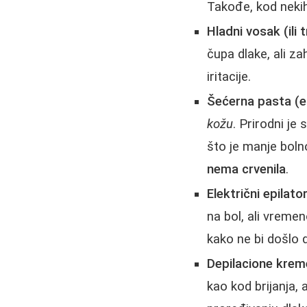
Takođe, kod neki
Hladni vosak (ili t
čupa dlake, ali z
iritacije.
Šećerna pasta (eg
kožu
. Prirodni je
što je manje bolno
nema crvenila
.
Električni epilator
na bol, ali vreme
kako ne bi došlo d
Depilacione krem
kao kod brijanja, 