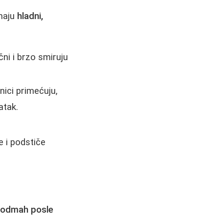
imaju
hladni,
ni i brzo smiruju
nici primećuju,
atak.
 i podstiče
i odmah posle