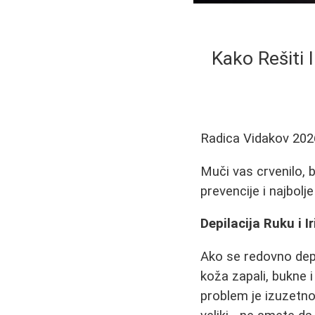
Kako Rešiti 
Radica Vidakov
202
Muči vas crvenilo, b
prevencije i najbolj
Depilacija Ruku i I
Ako se redovno depil
koža zapali, bukne i
problem je izuzetno