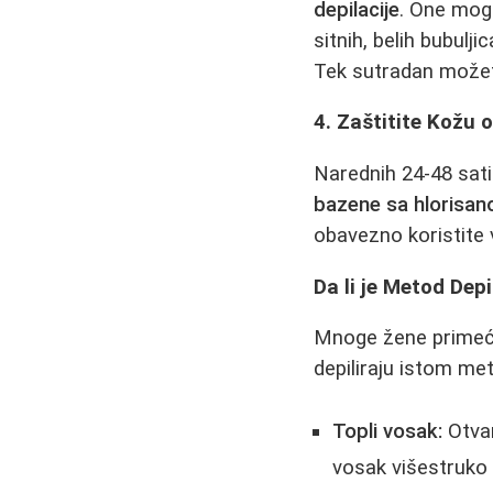
depilacije
. One mogu
sitnih, belih bubul
Tek sutradan možet
4. Zaštitite Kožu 
Narednih 24-48 sat
bazene sa hlorisan
obavezno koristite v
Da li je Metod Depi
Mnoge žene primeću
depiliraju istom m
Topli vosak:
Otvar
vosak višestruko 