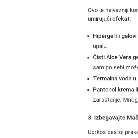
Ovo je najvažniji k
umirujući efekat
:
Hipergel ili gelov
upalu.
Čisti Aloe Vera ge
sam po sebi možda 
Termalna voda u s
Pantenol krema il
zarastanje. Mnog
3. Izbegavajte Maš
Uprkos čestoj prak