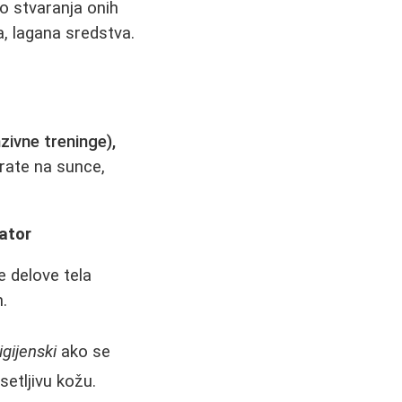
o stvaranja onih
a, lagana sredstva.
zivne treninge),
rate na sunce,
lator
e delove tela
.
igijenski
ako se
etljivu kožu.