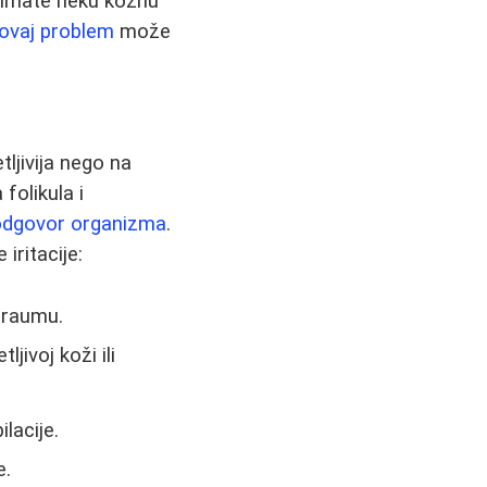
a imate neku kožnu
ovaj problem
može
tljivija nego na
folikula i
odgovor organizma
.
iritacije:
traumu.
jivoj koži ili
lacije.
e.