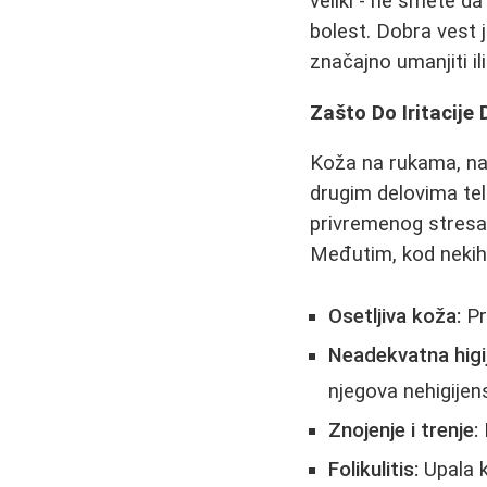
veliki - ne smete d
bolest. Dobra vest 
značajno umanjiti il
Zašto Do Iritacij
Koža na rukama, naro
drugim delovima tel
privremenog stresa z
Međutim, kod nekih l
Osetljiva koža:
Pr
Neadekvatna higije
njegova nehigijen
Znojenje i trenje:
Folikulitis:
Upala k