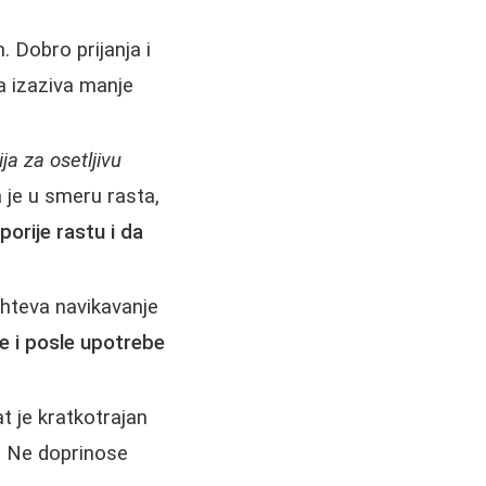
 Dobro prijanja i
a izaziva manje
ija za osetljivu
a je u smeru rasta,
porije rastu i da
hteva navikavanje
re i posle upotrebe
t je kratkotrajan
e. Ne doprinose