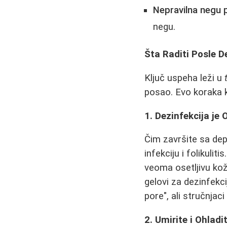
Nepravilna negu 
negu.
Šta Raditi Posle D
Ključ uspeha leži u
posao. Evo koraka 
1. Dezinfekcija je
Čim završite sa de
infekciju i folikulit
veoma osetljivu kožu
gelovi za dezinfekci
pore", ali stručnjac
2. Umirite i Ohlad