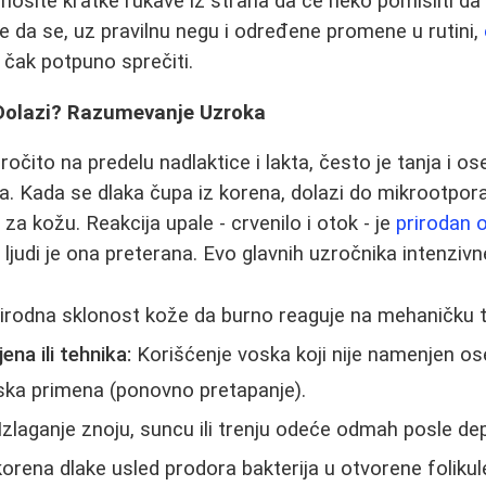
a nosite kratke rukave iz straha da će neko pomisliti d
je da se, uz pravilnu negu i određene promene u rutini,
i čak potpuno sprečiti.
e Dolazi? Razumevanje Uzroka
čito na predelu nadlaktice i lakta, često je tanja i ose
a. Kada se dlaka čupa iz korena, dolazi do mikrootpora 
a kožu. Reakcija upale - crvenilo i otok - je
prirodan 
judi je ona preterana. Evo glavnih uzročnika intenzivne 
irodna sklonost kože da burno reaguje na mehaničku 
na ili tehnika:
Korišćenje voska koji nije namenjen osetl
ska primena (ponovno pretapanje).
Izlaganje znoju, suncu ili trenju odeće odmah posle depi
orena dlake usled prodora bakterija u otvorene folikul