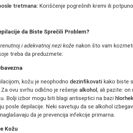
posle tretmana:
Korišćenje pogrešnih kremi ili potpun
epilacije da Biste Sprečili Problem?
trenutnoj i adekvatnoj nezi kože
nakon što vam kozmeti
koje treba da preduzmete:
 Obavezna
pilacijom, kožu je neophodno
dezinfikovati
kako biste s
is. Za ovu svrhu odlično je rešenje
alkohol
, ali pazite: o
. Bolji izbor mogu biti blagi antiseptici na bazi
hlorhek
ju posle depilacije. Neki savetuju da se alkohol izbegav
i naglašavaju da je prevencija infekcije primarna.
ite Kožu