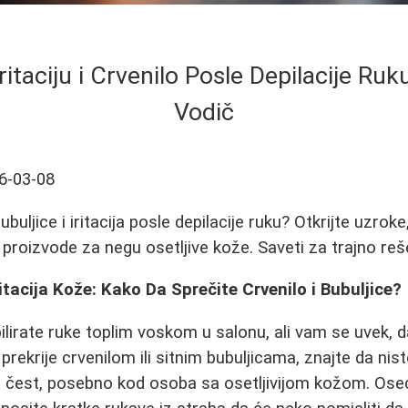
Iritaciju i Crvenilo Posle Depilacije Ru
Vodič
6-03-08
ubuljice i iritacija posle depilacije ruku? Otkrijte uzro
e proizvode za negu osetljive kože. Saveti za trajno reš
ritacija Kože: Kako Da Sprečite Crvenilo i Bubuljice?
irate ruke toplim voskom u salonu, ali vam se uvek, dan
 prekrije crvenilom ili sitnim bubuljicama, znajte da nis
 čest, posebno kod osoba sa osetljivijom kožom. Oseća