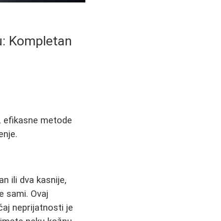
ku: Kompletan
ke, efikasne metode
enje.
 ili dva kasnije,
te sami. Ovaj
j neprijatnosti je