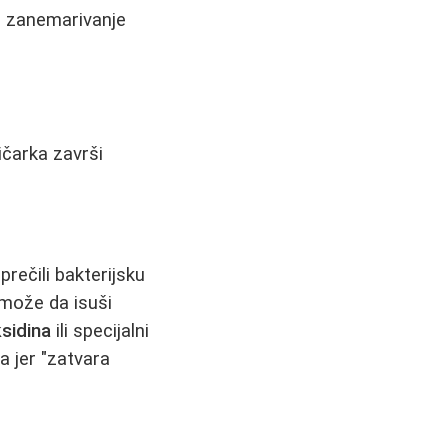
o zanemarivanje
čarka završi
prečili bakterijsku
n može da isuši
sidina
ili specijalni
a jer "zatvara