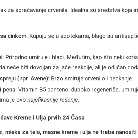
orak za sprečavanje crvenila. Idealna su sredstva koja 
i sa cinkom:
Kupuju se u apotekama, blago su antiseptič
l:
Prirodno umiruje i hladi. Međutim, kao što neki koris
neće biti dovoljan za jače reakcije, ali je odličan dod
preju (npr. Avene):
Brzo smiruje crvenilo i peckanje.
i pena:
Vitamin B5 pantenol duboko regeneriše, umiruje
ima je ovo
najefikasnije rešenje
.
ćave Kreme i Ulja prvih 24 Časa
si,
mleka za telo, masne kreme i ulja ne treba nanosit