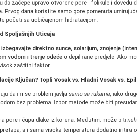
 da začepe upravo otvorene pore i folikule i dovedu d
jica. Prvog dana koristite samo gore pomenuta umirujuć
e početi sa uobičajenom hidratacijom.
od Spoljašnjih Uticaja
i
izbegavajte direktno sunce, solarijum, znojenje (inten
om vodom i trenje odeće
o depilirane predjele. Ako mo
isok zaštitni faktor.
lacije Ključan? Topli Vosak vs. Hladni Vosak vs. Epi
ju da im se problem javlja
samo sa rukama
, iako drug
etodom bez problema. Izbor metode može biti presudan
a pore i čupa dlake iz korena. Međutim, može biti
neh
pretapa, a i sama visoka temperatura dodatno iritira os