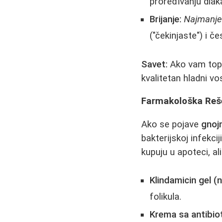
proređivanju dlak
Brijanje:
Najmanje
("čekinjaste") i č
Savet:
Ako vam topli
kvalitetan hladni vo
Farmakološka Reše
Ako se pojave
gnojn
bakterijskoj infekcij
kupuju u apoteci, a
Klindamicin gel (n
folikula.
Krema sa antibiot