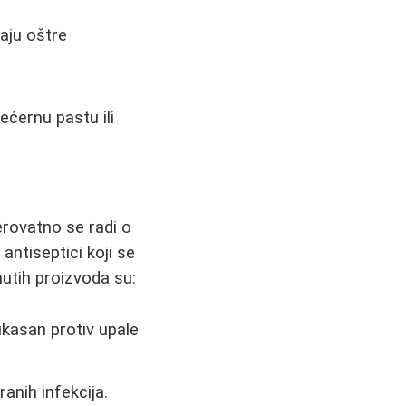
aju oštre
ećernu pastu ili
erovatno se radi o
 antiseptici koji se
utih proizvoda su:
ikasan protiv upale
anih infekcija.